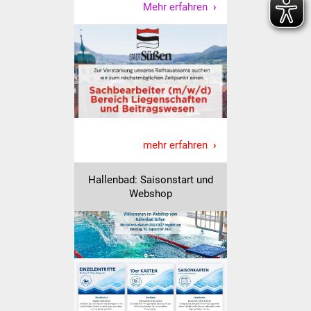
Mehr erfahren
Freundeskreis Asyl
Ukraine-Hilfe
Wohnen
Bauen in Süßen
mehr erfahren
Wohnimmobilien +
Baugrundstücke
Hallenbad: Saisonstart und
Webshop
Wirtschaft
Haushalt & Infos
Wirtschaftsförderung
Gewerbeimmobilien