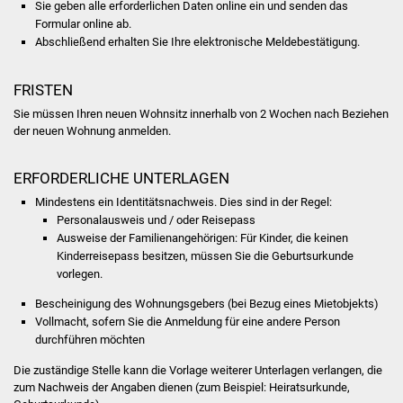
Sie geben alle erforderlichen Daten online ein und senden das
Volkshochschule
Formular online ab.
Abschließend erhalten Sie Ihre elektronische Meldebestätigung.
Soziale Einrichtungen
FRISTEN
Kirchen
Sie müssen Ihren neuen Wohnsitz innerhalb von 2 Wochen nach Beziehen
der neuen Wohnung anmelden.
Lokale Agenda
ERFORDERLICHE UNTERLAGEN
Jugendhaus
Mindestens ein Identitätsnachweis. Dies sind in der Regel:
Fachteam Jugend
Personalausweis und / oder Reisepass
Ausweise der Familienangehörigen: Für Kinder, die keinen
Kinderreisepass besitzen, müssen Sie die Geburtsurkunde
Kinder- und
vorlegen.
Familienzentrum
Bescheinigung des Wohnungsgebers (bei Bezug eines Mietobjekts)
Vollmacht, sofern Sie die Anmeldung für eine andere Person
Stadtwerke
durchführen möchten
Suenergie
Die zuständige Stelle kann die Vorlage weiterer Unterlagen verlangen, die
zum Nachweis der Angaben dienen (zum Beispiel: Heiratsurkunde,