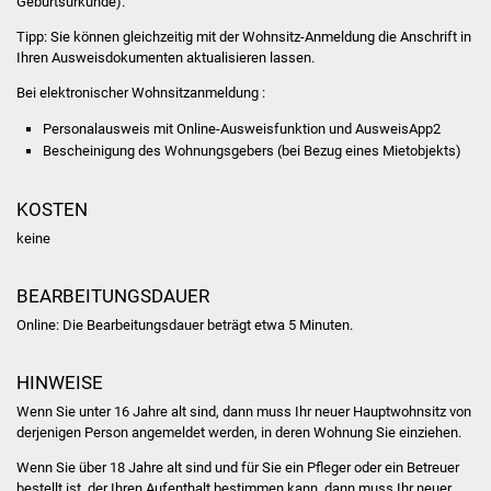
Geburtsurkunde).
NETZMonitor
Tipp:
Sie können gleichzeitig mit der Wohnsitz-Anmeldung die Anschrift in
Ihren Ausweisdokumenten aktualisieren lassen.
Gesundheit und Notfall
Bei elektronischer Wohnsitzanmeldung :
Ärzte und Apotheken
Personalausweis mit Online-Ausweisfunktion und AusweisApp2
Bescheinigung des Wohnungsgebers (bei Bezug eines Mietobjekts)
Pflege von Angehörigen
KOSTEN
Hitzewarnung / UV-
keine
Index
ÖPNV
BEARBEITUNGSDAUER
Online: Die Bearbeitungsdauer beträgt etwa 5 Minuten.
Bürgerbus (MOBS)
HINWEISE
Abfall und Entsorgung
Wenn Sie unter 16 Jahre alt sind, dann muss Ihr neuer Hauptwohnsitz von
derjenigen Person angemeldet werden, in deren Wohnung Sie einziehen.
Kultur & Freizeit
Wenn Sie über 18 Jahre alt sind und für Sie ein Pfleger oder ein Betreuer
bestellt ist, der Ihren Aufenthalt bestimmen kann, dann muss Ihr neuer