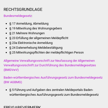
Vereine und Parteien
RECHTSGRUNDLAGE
Bundesmeldegesetz
:
Selbsteintrag Vereine
§ 17 Anmeldung, Abmeldung
§ 19 Mitwirkung des Wohnungsgebers
Beirat Süßener Vereine
§ 21 Mehrere Wohnungen
§ 23 Erfüllung der allgemeinen Meldepflicht
Sportanlagen
§ 23a Elektronische Anmeldung
§ 24 Datenerhebung Meldebestätigung
Tourismus
§ 25 Mitwirkungspflichten der meldepflichtigen Person
Allgemeine Verwaltungsvorschrift zur Neufassung der Allgemeinen
Erlebnisregion
Verwaltungsvorschrift zur Durchführung des Bundesmeldegesetzes
Schwäbischer Albtrauf
(BMGVwV)
Baden-württembergisches Ausführungsgesetz zum Bundesmeldegesetz
Route der
(BW AGBMG)
Industriekultur
§ 5 Führung und Aufgaben des zentralen Meldeportals Baden-
württembergisches Ausführungsgesetz zum Bundesmeldegesetz
Lebenslagen
FREIGABEVERMERK