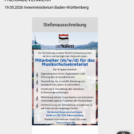
Senioren
19.05.2026 Innenministerium Baden-Württemberg
Stadtseniorenrat
Stellenausschreibung
Sommerwochen für
Ältere
Seniorenwohn- und
Pflegeheim
Familien
Familientreff
Kinder und Jugendliche
Schülerferienprogramm
Migration und Integration