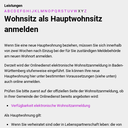
Leistungen
A
B
C
D
E
F
G
H
I
J
K
L
M
N
O
P
Q
R
S
T
U
V
W
X
Y
Z
Stadtverwaltung
Wohnsitz als Hauptwohnsitz
Ansprechpartner
anmelden
Behördenwegweiser
Wenn Sie eine neue Hauptwohnung beziehen, müssen Sie sich innerhalb
von zwei Wochen nach Einzug bei der für Sie zuständigen Meldebehörde
Stellenangebote
am neuen Wohnort anmelden.
Derzeit wird der Onlinedienst elektronische Wohnsitzanmeldung in Baden-
Kontakt
Württemberg stufenweise eingeführt. Sie können Ihre neue
Hauptwohnung hier unter bestimmten Voraussetzungen (siehe unten)
Veröffentlichungen
auch online anmelden.
Prüfen Sie bitte zuerst auf der offiziellen Seite der Wohnsitzanmeldung, ob
Ortsrecht
in Ihrer Gemeinde der Onlinedienst bereits angeboten wird:
Verfügbarkeit elektronische Wohnsitzanmeldung
FNP / Bebauungspläne
Als Hauptwohnung gilt:
Wahlen
Wenn Sie verheiratet sind oder in Lebenspartnerschaft leben: die von