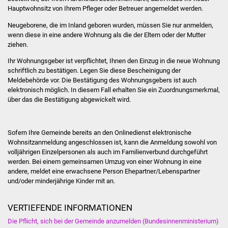
Veranstaltungen
Hauptwohnsitz von Ihrem Pfleger oder Betreuer angemeldet werden.
Neugeborene, die im Inland geboren wurden, müssen Sie nur anmelden,
Stadtfest
wenn diese in eine andere Wohnung als die der Eltern oder der Mutter
ziehen.
Ostermarkt
Ihr Wohnungsgeber ist verpflichtet, Ihnen den Einzug in die neue Wohnung
schriftlich zu bestätigen. Legen Sie diese Bescheinigung der
Einrichtungen
Meldebehörde vor. Die Bestätigung des Wohnungsgebers ist auch
elektronisch möglich. In diesem Fall erhalten Sie ein Zuordnungsmerkmal,
Hallenbad
über das die Bestätigung abgewickelt wird.
Stadtbücherei
Sofern Ihre Gemeinde bereits an den Onlinedienst elektronische
Wohnsitzanmeldung angeschlossen ist, kann die Anmeldung
sowohl von
Stadtarchiv
volljährigen Einzelpersonen als auch im Familienverbund durchgeführt
werden. Bei einem gemeinsamen Umzug von einer Wohnung in eine
Zehntscheuer
andere, meldet eine erwachsene Person Ehepartner/Lebenspartner
und/oder minderjährige Kinder mit an.
Bürgerhaus
VERTIEFENDE INFORMATIONEN
Kulturhalle
Die Pflicht, sich bei der Gemeinde anzumelden (Bundesinnenministerium)