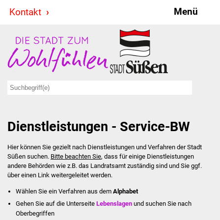
Menü
Kontakt
Stadt & Politik
Bürgermeister
Reden
Gemeinderat
Dienstleistungen - Service-BW
Ausschüsse
Hier können Sie gezielt nach Dienstleistungen und Verfahren der Stadt
Ratsinformationssystem
Süßen suchen.
Bitte beachten Sie
, dass für einige Dienstleistungen
andere Behörden wie z.B. das Landratsamt zuständig sind und Sie ggf.
Jugendbeirat
über einen Link weitergeleitet werden.
Wählen Sie ein Verfahren aus dem
Alphabet
Summerrockfestival
Gehen Sie auf die Unterseite
Lebenslagen
und suchen Sie nach
Oberbegriffen
Hallenbadparty