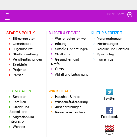
Freundeskreis Asyl
nach oben
Ukraine-Hilfe
STADT & POLITIK
BÜRGER & SERVICE
KULTUR & FREIZEIT
Wohnen
Bürgermeister
Was erledige ich wo
Veranstaltungen
Gemeinderat
Bildung
Einrichtungen
Jugendbeirat
Soziale Einrichtungen
Vereine und Parteien
Bauen in Süßen
Stadtverwaltung
Stadtwerke
Sportanlagen
Veröffentlichungen
Gesundheit und
Tourismus
Notfall
Wohnimmobilien +
Stadtinfo
ÖPNV
Projekte
Baugrundstücke
Abfall und Entsorgung
Presse
Wirtschaft
LEBENSLAGEN
WIRTSCHAFT
Senioren
Haushalt & Infos
Twitter
Haushalt & Infos
Familien
Wirtschaftsförderung
Kinder und
Ausschreibungen
Jugendliche
Gewerbeverzeichnis
Wirtschaftsförderung
Facebook
Migration und
Integration
Wohnen
Gewerbeimmobilien