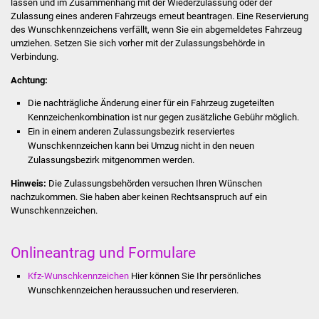
lassen und im Zusammenhang mit der Wiederzulassung oder der
Stadtinfo
Zulassung eines anderen Fahrzeugs erneut beantragen. Eine Reservierung
des Wunschkennzeichens verfällt, wenn Sie
ein abgemeldetes
Fahrzeug
umziehen.
Setzen Sie sich vorher mit der Zulassungsbehörde in
Jubiläumsjahr 2021
Verbindung.
Partnerstädte
Achtung:
Die nachträgliche Änderung einer für ein Fahrzeug zugeteilten
Projekte
Kennzeichenkombination ist nur gegen zusätzliche Gebühr möglich.
Ein in einem anderen Zulassungsbezirk reserviertes
Schulentwicklung Bizet
Wunschkennzeichen kann bei Umzug nicht in den neuen
Zulassungsbezirk mitgenommen werden.
Sanierung Hallenbad
Hinweis:
Die Zulassungsbehörden versuchen Ihren Wünschen
nachzukommen. Sie haben aber keinen Rechtsanspruch auf ein
Wunschkennzeichen.
Sanierung Bizethalle
Ortsentwicklung
Onlineantrag und Formulare
Kfz-Wunschkennzeichen
Hier können Sie Ihr persönliches
Presse
Wunschkennzeichen heraussuchen und reservieren.
Bürger & Service