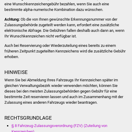
NETZMonitor
eine Wunschkennzeichengebühr bezahlen, wenn Sie auch eine
bestimmte alpha-numerische Kombination dazu wünschen.
Gesundheit und Notfall
Achtung:
Ob die von Ihnen gewünschte Erkennungsnummer von der
Zulassungsbehörde zugeteilt werden kann, erfordert eine zusätzliche
Ärzte und Apotheken
elektronische Abfrage. Die Gebühren fallen deshalb auch dann an, wenn
Ihr Wunschkennzeichen nicht verfügbar ist.
Pflege von Angehörigen
Auch bei Reservierung oder Wiederzuteilung eines bereits zu einem
früheren Zeitpunkt zugeteilten Kennzeichens wird die zusätzliche Gebühr
erhoben.
Hitzewarnung / UV-
Index
HINWEISE
ÖPNV
Wenn Sie bei Abmeldung Ihres Fahrzeugs Ihr Kennzeichen später im
gleichen Verwaltungsbezirk wieder verwenden möchten, können Sie
dieses bei den meisten Zulassungsbehörden gegen Gebühr für eine
Bürgerbus (MOBS)
bestimmte Zeit reservieren lassen und auch im Zusammenhang mit der
Zulassung eines anderen Fahrzeugs wieder beantragen.
Abfall und Entsorgung
RECHTSGRUNDLAGE
Kultur & Freizeit
§ 8 Fahrzeug-Zulassungsverordnung (FZV) (Zuteilung von
Kennzeichen)