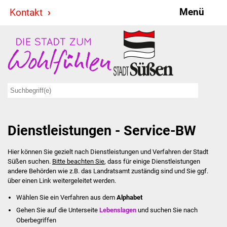
Menü
Kontakt
Stadt & Politik
Bürgermeister
Reden
Gemeinderat
Dienstleistungen - Service-BW
Ausschüsse
Hier können Sie gezielt nach Dienstleistungen und Verfahren der Stadt
Ratsinformationssystem
Süßen suchen.
Bitte beachten Sie
, dass für einige Dienstleistungen
andere Behörden wie z.B. das Landratsamt zuständig sind und Sie ggf.
Jugendbeirat
über einen Link weitergeleitet werden.
Wählen Sie ein Verfahren aus dem
Alphabet
Summerrockfestival
Gehen Sie auf die Unterseite
Lebenslagen
und suchen Sie nach
Oberbegriffen
Hallenbadparty