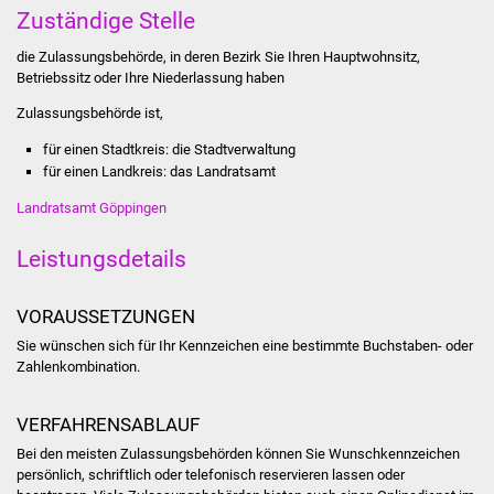
Zuständige Stelle
Was erledige ich wo
die Zulassungsbehörde, in deren Bezirk Sie Ihren Hauptwohnsitz,
Betriebssitz oder Ihre Niederlassung haben
Dienstleistungen
Zulassungsbehörde ist,
Lebenslagen
für einen Stadtkreis: die Stadtverwaltung
für einen Landkreis: das Landratsamt
Formulare
Landratsamt Göppingen
Bürgerinfos
Leistungsdetails
Bildung
VORAUSSETZUNGEN
Sie wünschen sich für Ihr Kennzeichen eine bestimmte Buchstaben- oder
Schulen
Zahlenkombination.
Kindergärten
VERFAHRENSABLAUF
Kolping-Musikschule
Bei den meisten Zulassungsbehörden können Sie Wunschkennzeichen
persönlich, schriftlich oder telefonisch reservieren lassen oder