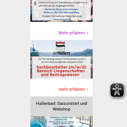
Vereine und Parteien
Selbsteintrag Vereine
Mehr erfahren
Beirat Süßener Vereine
Sportanlagen
Tourismus
Erlebnisregion
Schwäbischer Albtrauf
mehr erfahren
Route der
Industriekultur
Hallenbad: Saisonstart und
Webshop
Lebenslagen