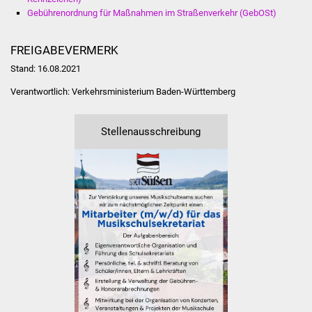
Veranstaltungen
Gebührenordnung für Maßnahmen im Straßenverkehr (GebOSt)
Stadtfest
FREIGABEVERMERK
Stand: 16.08.2021
Ostermarkt
Verantwortlich: Verkehrsministerium Baden-Württemberg
Einrichtungen
Stellenausschreibung
Hallenbad
Stadtbücherei
Stadtarchiv
Zehntscheuer
Bürgerhaus
Kulturhalle