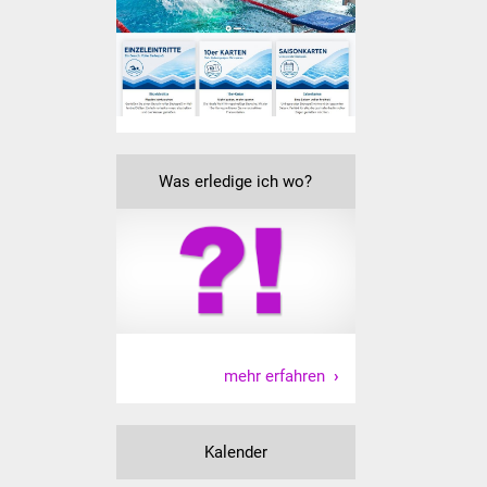
Senioren
Stadtseniorenrat
Sommerwochen für
Ältere
Was erledige ich wo?
Seniorenwohn- und
Pflegeheim
Familien
Familientreff
Kinder und Jugendliche
mehr erfahren
Schülerferienprogramm
Kalender
Migration und Integration