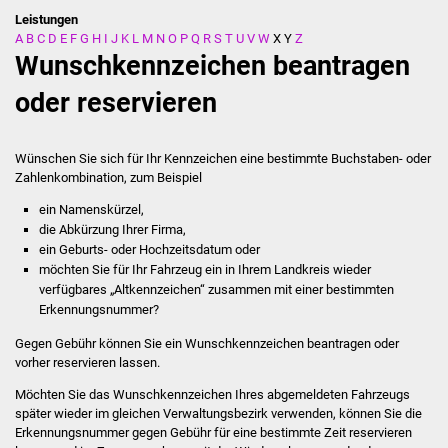
Leistungen
A
B
C
D
E
F
G
H
I
J
K
L
M
N
O
P
Q
R
S
T
U
V
W
X
Y
Z
Stadtverwaltung
Wunschkennzeichen beantragen
Ansprechpartner
oder reservieren
Behördenwegweiser
Wünschen Sie sich für Ihr Kennzeichen eine bestimmte Buchstaben- oder
Zahlenkombination, zum Beispiel
Stellenangebote
ein Namenskürzel,
Kontakt
die Abkürzung Ihrer Firma,
ein Geburts- oder Hochzeitsdatum oder
möchten Sie für Ihr Fahrzeug ein in Ihrem Landkreis wieder
Veröffentlichungen
verfügbares „Altkennzeichen“ zusammen mit einer bestimmten
Erkennungsnummer?
Ortsrecht
Gegen Gebühr können Sie ein Wunschkennzeichen beantragen oder
vorher reservieren lassen.
FNP / Bebauungspläne
Möchten Sie das Wunschkennzeichen Ihres abgemeldeten Fah
r
zeugs
später wieder im gleichen Verwaltungsbezirk verwenden, können Sie die
Wahlen
Erkennungsnummer gegen Gebühr für eine b
e
stimmte Zeit reservieren