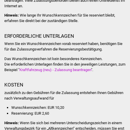
beantragen. Viele Zulassungsbehörden bieten auch einen Onlinedienst im
Volkshochschule
Internet an.
Hinweis:
Wie lange Ihr Wunschkennzeichen für Sie reserviert bleibt,
Soziale Einrichtungen
erfahren Sie direkt bei der zuständigen Stelle.
Kirchen
ERFORDERLICHE UNTERLAGEN
Lokale Agenda
Wenn Sie ein Wunschkennzeichen vorab reserviert haben, benötigen Sie
für das Zulassungsverfahren die Reservierungsbestätigung.
Jugendhaus
Das Wunschkennzeichen ist kein besonderes Kennzeichen.
Die erforderlichen Unterlagen finden Sie in den jeweiligen Leistungen, zum
Beispiel "
Kraftfahrzeug (neu) - Zulassung beantragen
".
Fachteam Jugend
Kinder- und
KOSTEN
Familienzentrum
zusätzlich zu den Gebühren für die Zulassung entstehen Ihnen Gebühren
nach Verwaltungsaufwand für
Stadtwerke
Wunschkennzeichen: EUR 10,20
Reservierung: EUR 2,60
Suenergie
Hinweis:
Wenn Sie sich bei mehreren Unterscheidungszeichen in einem
Verwaltungsbezirk für ein „Altkennzeichen“ entscheiden, müssen Sie erst