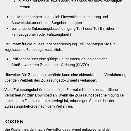
gültiger Personalausweis oder Reisepass der bevollmächtigten
Volkshochschule
Person
Soziale Einrichtungen
bei Minderjährigen: zusätzlich Einverständniserklärung und
Ausweisdokumente der Sorgeberechtigten
vorhandene Zulassungsbescheinigung Teil I oder Teil II (früher:
Kirchen
Fahrzeugschein oder Fahrzeugbrief)
Lokale Agenda
Bei Ersatz für die Zulassungsbescheinigung Teil I benötigen Sie für
zugelassene Fahrzeuge zusätzlich:
Jugendhaus
Prüfbericht über eine gültige Hauptuntersuchung nach der
Straßenverkehrs-Zulassungs-Ordnung (StVZO)
Fachteam Jugend
Hinweise: Die Zulassungsbehörde kann eine eidesstattliche Versicherung
über den Verbleib des Zulassungsdokuments verlangen.
Kinder- und
Viele Zulassungsbehörden bieten ein Formular für die eidesstattliche
Familienzentrum
Versicherung zum Download an. Wenn die Zulassungsbescheinigung Teil
II bei einem Finanzinstitut hinterlegt ist, erkundigen Sie sich bei der
Stadtwerke
Zulassungsbehörde nach dem Verfahren.
Suenergie
KOSTEN
Die Kosten werden nach Verwaltungsaufwand entsprechend der