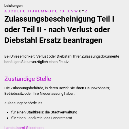
Leistungen
A
B
C
D
E
F
G
H
I
J
K
L
M
N
O
P
Q
R
S
T
U
V
W
X
Y
Z
Stadtverwaltung
Zulassungsbescheinigung Teil I
Ansprechpartner
oder Teil II - nach Verlust oder
Diebstahl Ersatz beantragen
Behördenwegweiser
Stellenangebote
Bei Unleserlichkeit, Verlust oder Diebstahl Ihrer Zulassungsdokumente
benötigen Sie unverzüglich einen Ersatz.
Kontakt
Zuständige Stelle
Veröffentlichungen
Die Zulassungsbehörde, in deren Bezirk Sie Ihren Hauptwohnsitz,
Ortsrecht
Betriebssitz oder Ihre Niederlassung haben.
Zulassungsbehörde ist
FNP / Bebauungspläne
für einen Stadtkreis: die Stadtverwaltung
für einen Landkreis: das Landratsamt
Wahlen
Landratsamt Göppingen