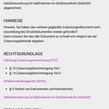
NETZMonitor
Gebührenordnung für Maßnahmen im Straßenverkehr (GebOSt)
abgerechnet.
Gesundheit und Notfall
HINWEISE
Ärzte und Apotheken
Hinweis:
Sie haben das verloren geglaubte Zulassungsdokument nach
Ausstellung des Ersatzdokumentes wieder gefunden?
Pflege von Angehörigen
Dann müssen Sie das alte Dokument so schnell wie möglich bei der
Z
u
lassungsbehörde abgeben.
Hitzewarnung / UV-
RECHTSGRUNDLAGE
Index
Fahrzeug-Zulassungsverordnung (FZV)
:
ÖPNV
§ 13 Zulassungsbescheinigung Teil I
§ 14 Zulassungsbescheinigung Teil II
Bürgerbus (MOBS)
Straßenverkehrsgesetz (StVG)
:
Abfall und Entsorgung
§ 5 Verlust von Dokumenten und Kennzeichen
Gebührenordnung für Maßnahmen im Straßenverkehr (GebOSt)
Kultur & Freizeit