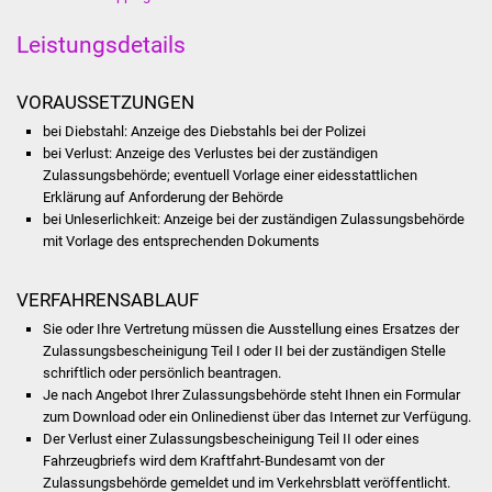
Stadtinfo
Leistungsdetails
Jubiläumsjahr 2021
VORAUSSETZUNGEN
Partnerstädte
bei Diebstahl: Anzeige des Diebstahls bei der Polizei
bei Verlust: Anzeige des Verlustes bei der zuständigen
Projekte
Zulassungsbehörde
; eventuell Vorlage einer eidesstattlichen
Erklärung auf Anforderung der Behörde
bei Unleserlichkeit: Anzeige bei der zuständigen Zulassungsbehörde
Schulentwicklung Bizet
mit Vorlage des entsprechenden Dokuments
Sanierung Hallenbad
VERFAHRENSABLAUF
Sanierung Bizethalle
Sie oder Ihre Vertretung müssen die Ausstellung eines Ersatzes der
Zulassungsbescheinigung Teil I oder II bei der zuständigen Stelle
schriftlich oder persönlich beantragen.
Ortsentwicklung
Je nach Angebot Ihrer Zulassungsbehörde steht Ihnen ein Formular
zum Download oder ein Onlinedienst über das Internet zur Verfügung.
Presse
Der Verlust einer Zulassungsbescheinigung Teil II oder eines
Fah
r
zeugbriefs wird dem Kraftfahrt-Bundesamt von der
Bürger & Service
Zulassungsb
e
hörde gemeldet und im Verkehrsblatt veröffentlicht.