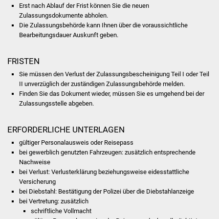
Erst nach Ablauf der Frist können Sie die neuen
Zulassungsdokumente abh
o
len.
Was erledige ich wo
Die Zulassungsbehörde kann Ihnen über die voraussichtliche
Bearbeitungsdauer Auskunft geben.
Dienstleistungen
FRISTEN
Lebenslagen
Sie müssen den Verlust der Zulassungsbescheinigung Teil I oder Teil
II unverzüglich der zuständigen Zulassungsbehörde melden.
Formulare
Finden Sie das Dokument wieder, müssen Sie es umgehend bei der
Zulassungsstelle abgeben.
Bürgerinfos
ERFORDERLICHE UNTERLAGEN
Bildung
gültiger Personalausweis oder Reisepass
bei gewerblich genutzten Fahrzeugen: zusätzlich entsprechende
Schulen
Nachweise
bei Verlust: Verlusterklärung beziehungsweise eidesstattliche
Kindergärten
Versicherung
bei Diebstahl: Bestätigung der Polizei über die Diebstahlanzeige
Kolping-Musikschule
bei Vertretung: zusätzlich
schriftliche Vollmacht