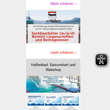
Mehr erfahren
Vereine und Parteien
Selbsteintrag Vereine
Beirat Süßener Vereine
Sportanlagen
mehr erfahren
Tourismus
Erlebnisregion
Hallenbad: Saisonstart und
Webshop
Schwäbischer Albtrauf
Route der
Industriekultur
Lebenslagen