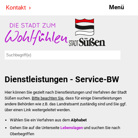
Menü
Kontakt
Stadt & Politik
Bürgermeister
Reden
Gemeinderat
Dienstleistungen - Service-BW
Ausschüsse
Hier können Sie gezielt nach Dienstleistungen und Verfahren der Stadt
Ratsinformationssystem
Süßen suchen.
Bitte beachten Sie
, dass für einige Dienstleistungen
andere Behörden wie z.B. das Landratsamt zuständig sind und Sie ggf.
Jugendbeirat
über einen Link weitergeleitet werden.
Wählen Sie ein Verfahren aus dem
Alphabet
Summerrockfestival
Gehen Sie auf die Unterseite
Lebenslagen
und suchen Sie nach
Oberbegriffen
Hallenbadparty