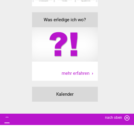
Senioren
Stadtseniorenrat
Was erledige ich wo?
Sommerwochen für
Ältere
Seniorenwohn- und
Pflegeheim
Familien
mehr erfahren
Familientreff
Kalender
Kinder und Jugendliche
Schülerferienprogramm
nach oben
Migration und Integration