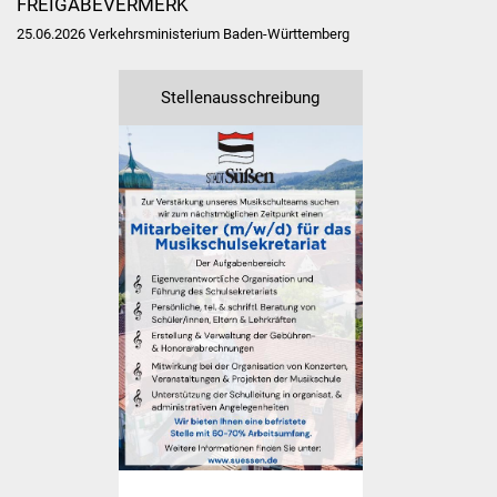
FREIGABEVERMERK
Veranstaltungen
25.06.2026 Verkehrsministerium Baden-Württemberg
Stadtfest
Stellenausschreibung
Ostermarkt
Einrichtungen
Hallenbad
Stadtbücherei
Stadtarchiv
Zehntscheuer
Bürgerhaus
Kulturhalle