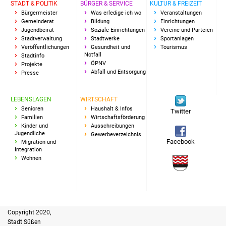
STADT & POLITIK
BÜRGER & SERVICE
KULTUR & FREIZEIT
Freundeskreis Asyl
Bürgermeister
Was erledige ich wo
Veranstaltungen
Gemeinderat
Bildung
Einrichtungen
Jugendbeirat
Soziale Einrichtungen
Vereine und Parteien
Ukraine-Hilfe
Stadtverwaltung
Stadtwerke
Sportanlagen
Veröffentlichungen
Gesundheit und
Tourismus
Notfall
Stadtinfo
Wohnen
ÖPNV
Projekte
Abfall und Entsorgung
Presse
Bauen in Süßen
LEBENSLAGEN
WIRTSCHAFT
Wohnimmobilien +
Senioren
Haushalt & Infos
Twitter
Familien
Wirtschaftsförderung
Baugrundstücke
Kinder und
Ausschreibungen
Jugendliche
Gewerbeverzeichnis
Facebook
Migration und
Wirtschaft
Integration
Wohnen
Haushalt & Infos
Wirtschaftsförderung
Copyright 2020,
Gewerbeimmobilien
Stadt Süßen