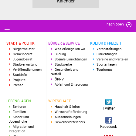
Kalender
Freundeskreis Asyl
Ukraine-Hilfe
nach oben
Wohnen
STADT & POLITIK
BÜRGER & SERVICE
KULTUR & FREIZEIT
Bürgermeister
Was erledige ich wo
Veranstaltungen
Bauen in Süßen
Gemeinderat
Bildung
Einrichtungen
Jugendbeirat
Soziale Einrichtungen
Vereine und Parteien
Wohnimmobilien +
Stadtverwaltung
Stadtwerke
Sportanlagen
Veröffentlichungen
Gesundheit und
Tourismus
Baugrundstücke
Notfall
Stadtinfo
ÖPNV
Projekte
Abfall und Entsorgung
Presse
Wirtschaft
Haushalt & Infos
LEBENSLAGEN
WIRTSCHAFT
Senioren
Haushalt & Infos
Twitter
Familien
Wirtschaftsförderung
Wirtschaftsförderung
Kinder und
Ausschreibungen
Jugendliche
Gewerbeverzeichnis
Facebook
Migration und
Gewerbeimmobilien
Integration