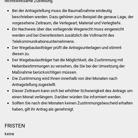
rechtswirksame Zustellung.
Volkshochschule
Bei der Antragstellung muss die Baumaßnahme eindeutig
beschrieben werden. Dazu gehören zum Beispiel die genaue Lage, der
Soziale Einrichtungen
vorgesehene Zeitraum, die Verlegeart, Material und Verlegtiefe.
Ein Nachweis über das vorliegende Wegerecht muss eingereicht
Kirchen
werden und bei Dienstleistern zusätzlich die Vollmacht des
Telekommunikationsunternehmens.
Lokale Agenda
Der Wegebaulastträger prüft die Antragsunterlagen und stimmt
diesen zu.
Der Wegebaulastträger hat die Möglichkeit, die Zustimmung mit
Jugendhaus
Nebenbestimmungen zu versehen, die Sie bei der Umsetzung der
Maßnahme berücksichtigen müssen.
Fachteam Jugend
Die Zustimmung wird Ihnen innerhalb von drei Monaten nach
Antragstellung zugestellt.
Kinder- und
Dieser Zeitraum kann sich bei erhöhter Schwierigkeit des Antrags um
einen Monat verlängern. Darüber würden Sie informiert werden.
Familienzentrum
Sollten Sie nach drei Monaten keinen Zustimmungsbescheid erhalten
haben, gilt ihr Antrag als genehmigt.
Stadtwerke
FRISTEN
Suenergie
keine