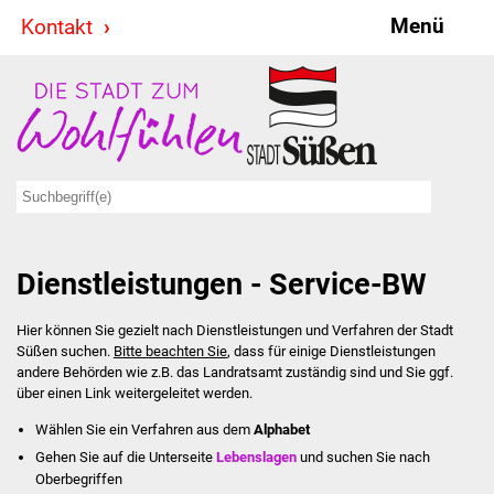
Menü
Kontakt
Stadt & Politik
Bürgermeister
Reden
Gemeinderat
Dienstleistungen - Service-BW
Ausschüsse
Hier können Sie gezielt nach Dienstleistungen und Verfahren der Stadt
Ratsinformationssystem
Süßen suchen.
Bitte beachten Sie
, dass für einige Dienstleistungen
andere Behörden wie z.B. das Landratsamt zuständig sind und Sie ggf.
Jugendbeirat
über einen Link weitergeleitet werden.
Wählen Sie ein Verfahren aus dem
Alphabet
Summerrockfestival
Gehen Sie auf die Unterseite
Lebenslagen
und suchen Sie nach
Oberbegriffen
Hallenbadparty