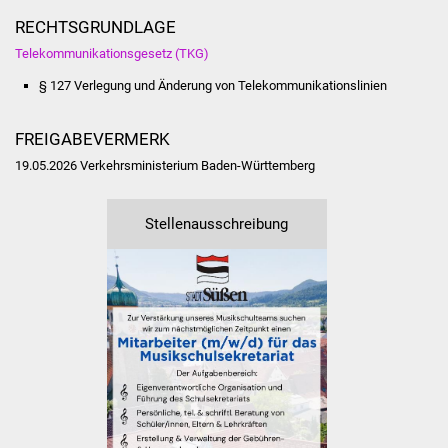
Veranstaltungen
RECHTSGRUNDLAGE
Stadtfest
Telekommunikationsgesetz (TKG)
§ 127 Verlegung und Änderung von Telekommunikationslinien
Ostermarkt
FREIGABEVERMERK
Einrichtungen
19.05.2026 Verkehrsministerium Baden-Württemberg
Hallenbad
Stellenausschreibung
Stadtbücherei
Stadtarchiv
Zehntscheuer
Bürgerhaus
Kulturhalle