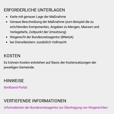
NETZMonitor
ERFORDERLICHE UNTERLAGEN
Gesundheit und Notfall
Karte mit genauer Lage der Maßnahme
Genaue Beschreibung der Maßnahme (zum Beispiel die zu
Ärzte und Apotheken
errichtenden Komponenten, Angaben zu Mengen, Massen und
Verlegetiefe, Zeitpunkt der Umsetzung)
Wegerecht der Bundesnetzagentur (BNetzA)
Pflege von Angehörigen
bei Dienstleistern: zusätzlich Vollmacht
Hitzewarnung / UV-
KOSTEN
Index
Es können Kosten entstehen auf Basis der Kostensatzungen der
jeweiligen Gemeinde.
ÖPNV
Bürgerbus (MOBS)
HINWEISE
Breitband-Portal
Abfall und Entsorgung
VERTIEFENDE INFORMATIONEN
Kultur & Freizeit
Informationen der Bundesnetzagentur zur Übertragung von Wegerechten