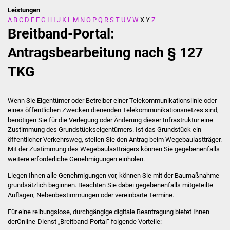
Leistungen
A
B
C
D
E
F
G
H
I
J
K
L
M
N
O
P
Q
R
S
T
U
V
W
X
Y
Z
Stadtverwaltung
Breitband-Portal:
Ansprechpartner
Antragsbearbeitung nach § 127
TKG
Behördenwegweiser
Stellenangebote
Wenn Sie Eigentümer oder Betreiber einer Telekommunikationslinie oder
eines öffentlichen Zwecken dienenden Telekommunikationsnetzes sind,
Kontakt
benötigen Sie für die Verlegung oder Änderung dieser Infrastruktur eine
Zustimmung des Grundstückseigentümers. Ist das Grundstück ein
öffentlicher Verkehrsweg, stellen Sie den Antrag beim Wegebaulastträger.
Veröffentlichungen
Mit der Zustimmung des Wegebaulastträgers können Sie gegebenenfalls
weitere erforderliche Genehmigungen einholen.
Ortsrecht
Liegen Ihnen alle Genehmigungen vor, können Sie mit der Baumaßnahme
grundsätzlich beginnen. Beachten Sie dabei gegebenenfalls mitgeteilte
FNP / Bebauungspläne
Auflagen, Nebenbestimmungen oder vereinbarte Termine.
Für eine reibungslose, durchgängige digitale Beantragung bietet Ihnen
Wahlen
derOnline-Dienst „Breitband-Portal“ folgende Vorteile: