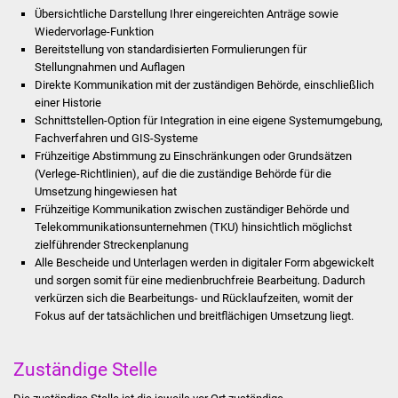
Stadtinfo
Übersichtliche Darstellung Ihrer eingereichten Anträge sowie
Wiedervorlage-Funktion
Bereitstellung von standardisierten Formulierungen für
Jubiläumsjahr 2021
Stellungnahmen und Auflagen
Direkte Kommunikation mit der zuständigen Behörde, einschließlich
Partnerstädte
einer Historie
Schnittstellen-Option für Integration in eine eigene Systemumgebung,
Fachverfahren und GIS-Systeme
Projekte
Frühzeitige Abstimmung zu Einschränkungen oder Grundsätzen
(Verlege-Richtlinien), auf die die zuständige Behörde für die
Schulentwicklung Bizet
Umsetzung hingewiesen hat
Frühzeitige Kommunikation zwischen zuständiger Behörde und
Sanierung Hallenbad
Telekommunikationsunternehmen (TKU) hinsichtlich möglichst
zielführender Streckenplanung
Alle Bescheide und Unterlagen werden in digitaler Form abgewickelt
Sanierung Bizethalle
und sorgen somit für eine medienbruchfreie Bearbeitung. Dadurch
verkürzen sich die Bearbeitungs- und Rücklaufzeiten, womit der
Ortsentwicklung
Fokus auf der tatsächlichen und breitflächigen Umsetzung liegt.
Presse
Zuständige Stelle
Bürger & Service