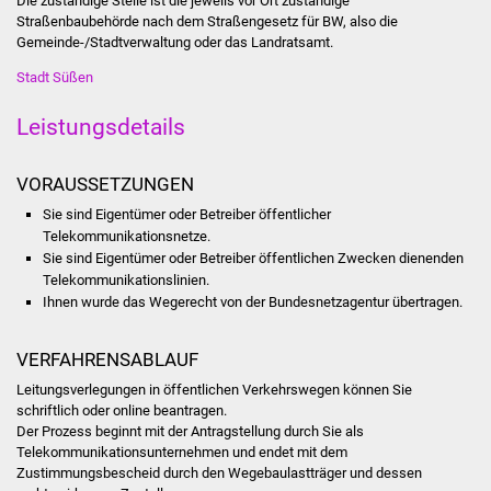
Die zuständige Stelle ist die jeweils vor Ort zuständige
Straßenbaubehörde nach dem Straßengesetz für BW, also die
Was erledige ich wo
Gemeinde-/Stadtverwaltung oder das Landratsamt.
Stadt Süßen
Dienstleistungen
Leistungsdetails
Lebenslagen
VORAUSSETZUNGEN
Formulare
Sie sind Eigentümer oder Betreiber öffentlicher
Telekommunikationsnetze.
Bürgerinfos
Sie sind Eigentümer oder Betreiber öffentlichen Zwecken dienenden
Telekommunikationslinien.
Bildung
Ihnen wurde das Wegerecht von der Bundesnetzagentur übertragen.
Schulen
VERFAHRENSABLAUF
Leitungsverlegungen in öffentlichen Verkehrswegen können Sie
Kindergärten
schriftlich oder online beantragen.
Der Prozess beginnt mit der Antragstellung durch Sie als
Kolping-Musikschule
Telekommunikationsunternehmen und endet mit dem
Zustimmungsbescheid durch den Wegebaulastträger und dessen