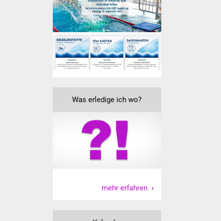
Senioren
Stadtseniorenrat
Sommerwochen für
Ältere
Seniorenwohn- und
Pflegeheim
Was erledige ich wo?
Familien
Familientreff
Kinder und Jugendliche
mehr erfahren
Schülerferienprogramm
Migration und Integration