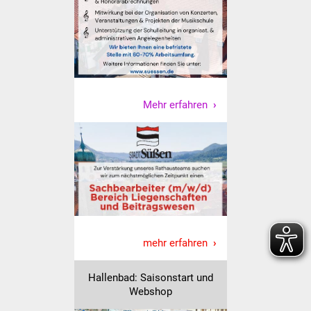
Vereine und Parteien
Selbsteintrag Vereine
Beirat Süßener Vereine
Mehr erfahren
Sportanlagen
Tourismus
Erlebnisregion
Schwäbischer Albtrauf
Route der
mehr erfahren
Industriekultur
Hallenbad: Saisonstart und
Lebenslagen
Webshop