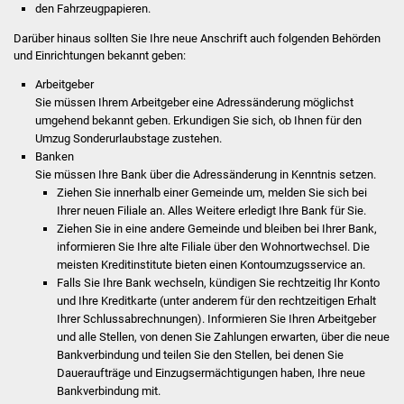
den Fahrzeugpapieren.
Stadtverwaltung
Darüber hinaus sollten Sie Ihre neue Anschrift auch folgenden Behörden
und Einrichtungen bekannt geben:
Ansprechpartner
Arbeitgeber
Sie müssen Ihrem Arbeitgeber eine Adressänderung möglichst
umgehend bekannt geben. Erkundigen Sie sich, ob Ihnen für den
Behördenwegweiser
Umzug Sonderurlaubstage zustehen.
Banken
Stellenangebote
Sie müssen Ihre Bank über die Adressänderung in Kenntnis setzen.
Ziehen Sie innerhalb einer Gemeinde um, melden Sie sich bei
Kontakt
Ihrer neuen Filiale an. Alles Weitere erledigt Ihre Bank für Sie.
Ziehen Sie in eine andere Gemeinde und bleiben bei Ihrer Bank,
informieren Sie Ihre alte Filiale über den Wohnortwechsel. Die
Veröffentlichungen
meisten Kreditinstitute bieten einen Kontoumzugsservice an.
Falls Sie Ihre Bank wechseln, kündigen Sie rechtzeitig Ihr Konto
Ortsrecht
und Ihre Kreditkarte (unter anderem für den rechtzeitigen Erhalt
Ihrer Schlussabrechnungen). Informieren Sie Ihren Arbeitgeber
FNP / Bebauungspläne
und alle Stellen, von denen Sie Zahlungen erwarten, über die neue
Bankverbindung und teilen Sie den Stellen, bei denen Sie
Daueraufträge und Einzugsermächtigungen haben, Ihre neue
Wahlen
Bankverbindung mit.