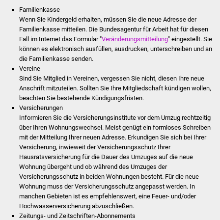
Stadtinfo
Familienkasse
Wenn Sie Kindergeld erhalten, müssen Sie die neue Adresse der
Familienkasse mitteilen. Die Bundesagentur für Arbeit hat für diesen
Jubiläumsjahr 2021
Fall im Internet das Formular "
Veränderungsmitteilung
" eingestellt. Sie
können es elektronisch ausfüllen, ausdrucken, unterschreiben und an
Partnerstädte
die Familienkasse senden.
Vereine
Projekte
Sind Sie Mitglied in Vereinen, vergessen Sie nicht, diesen Ihre neue
Anschrift mitzuteilen. Sollten Sie Ihre Mitgliedschaft kündigen wollen,
beachten Sie bestehende Kündigungsfristen.
Schulentwicklung Bizet
Versicherungen
Informieren Sie die Versicherungsinstitute vor dem Umzug rechtzeitig
Sanierung Hallenbad
über Ihren Wohnungswechsel. Meist genügt ein formloses Schreiben
mit der Mitteilung Ihrer neuen Adresse. Erkundigen Sie sich bei Ihrer
Sanierung Bizethalle
Versicherung, inwieweit der Versicherungsschutz Ihrer
Hausratsversicherung für die Dauer des Umzuges auf die neue
Wohnung übergeht und ob während des Umzuges der
Ortsentwicklung
Versicherungsschutz in beiden Wohnungen besteht. Für die neue
Wohnung muss der Versicherungsschutz angepasst werden. In
Presse
manchen Gebieten ist es empfehlenswert, eine Feuer- und/oder
Hochwasserversicherung abzuschließen.
Bürger & Service
Zeitungs- und Zeitschriften-Abonnements