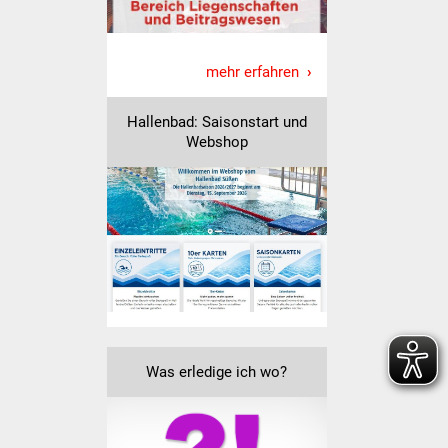
NETZMonitor
Gesundheit und Notfall
mehr erfahren
Ärzte und Apotheken
Hallenbad: Saisonstart und
Webshop
Pflege von Angehörigen
Hitzewarnung / UV-
Index
ÖPNV
Bürgerbus (MOBS)
Abfall und Entsorgung
Was erledige ich wo?
Kultur & Freizeit