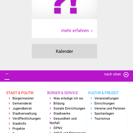
Veranstaltungen
Stadtfest
Ostermarkt
mehr erfahren
Einrichtungen
Kalender
Hallenbad
Stadtbücherei
nach oben
Stadtarchiv
STADT & POLITIK
BÜRGER & SERVICE
KULTUR & FREIZEIT
Bürgermeister
Was erledige ich wo
Veranstaltungen
Zehntscheuer
Gemeinderat
Bildung
Einrichtungen
Jugendbeirat
Soziale Einrichtungen
Vereine und Parteien
Bürgerhaus
Stadtverwaltung
Stadtwerke
Sportanlagen
Veröffentlichungen
Gesundheit und
Tourismus
Notfall
Stadtinfo
Kulturhalle
ÖPNV
Projekte