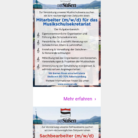
Volkshochschule
Soziale Einrichtungen
Kirchen
Lokale Agenda
Jugendhaus
Fachteam Jugend
Kinder- und
Familienzentrum
Mehr erfahren
Stadtwerke
Suenergie