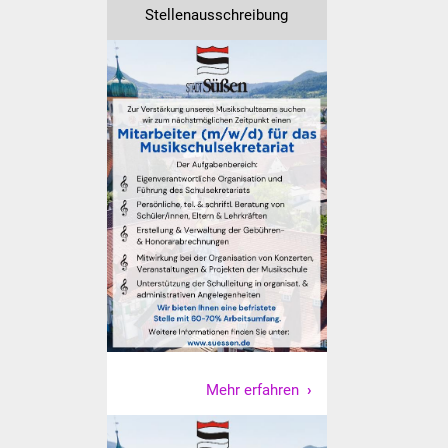
NETZMonitor
Stellenausschreibung
Gesundheit und Notfall
Ärzte und Apotheken
Pflege von Angehörigen
Hitzewarnung / UV-
Index
ÖPNV
Bürgerbus (MOBS)
Abfall und Entsorgung
Mehr erfahren
Kultur & Freizeit