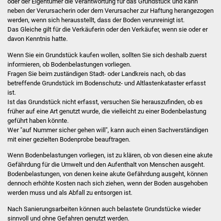
oder der Eigentümer die Verantwortung für das Grundstück und kann
Stadtinfo
neben der Verursacherin oder dem Verursacher zur Haftung herangezogen
werden, wenn sich herausstellt, dass der Boden verunreinigt ist.
Das Gleiche gilt für die Verkäuferin oder den Verkäufer, wenn sie oder er
Jubiläumsjahr 2021
davon Kenntnis hatte.
Partnerstädte
Wenn Sie ein Grundstück kaufen wollen, sollten Sie sich deshalb zuerst
informieren, ob Bodenbelastungen vorliegen.
Fragen Sie beim zuständigen Stadt- oder Landkreis nach, ob das
Projekte
betreffende Grundstück im Bodenschutz- und Altlastenkataster erfasst
ist.
Schulentwicklung Bizet
Ist das Grundstück nicht erfasst, versuchen Sie herauszufinden, ob es
früher auf eine Art genutzt wurde, die vielleicht zu einer Bodenbelastung
geführt haben könnte.
Sanierung Hallenbad
Wer "auf Nummer sicher gehen will", kann auch einen Sachverständigen
mit einer gezielten Bodenprobe beauftragen.
Sanierung Bizethalle
Wenn Bodenbelastungen vorliegen, ist zu klären, ob von diesen eine akute
Gefährdung für die Umwelt und den Aufenthalt von Menschen ausgeht.
Ortsentwicklung
Bodenbelastungen, von denen keine akute Gefährdung ausgeht, können
dennoch erhöhte Kosten nach sich ziehen, wenn der Boden ausgehoben
Presse
werden muss und als Abfall zu entsorgen ist.
Nach Sanierungsarbeiten können auch belastete Grundstücke wieder
Bürger & Service
sinnvoll und ohne Gefahren genutzt werden.