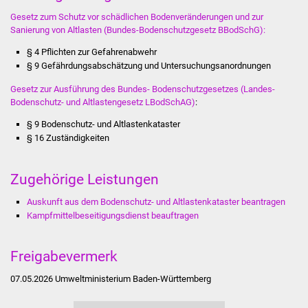
Volkshochschule
Gesetz zum Schutz vor schädlichen Bodenveränderungen und zur
Sanierung von Altlasten (Bundes-Bodenschutzgesetz BBodSchG)
:
Soziale Einrichtungen
§ 4 Pflichten zur Gefahrenabwehr
§ 9 Gefährdungsabschätzung und Untersuchungsanordnungen
Kirchen
Gesetz zur Ausführung des Bundes- Bodenschutzgesetzes (Landes-
Bodenschutz- und Altlastengesetz LBodSchAG)
:
Lokale Agenda
§ 9 Bodenschutz- und Altlastenkataster
Jugendhaus
§ 16 Zuständigkeiten
Fachteam Jugend
Zugehörige Leistungen
Kinder- und
Auskunft aus dem Bodenschutz- und Altlastenkataster beantragen
Kampfmittelbeseitigungsdienst beauftragen
Familienzentrum
Stadtwerke
Freigabevermerk
07.05.2026 Umweltministerium Baden-Württemberg
Suenergie