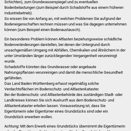
Schichten), zum Grundwasserspiegel und zu eventuellen
Bodenbelastungen (zum Beispiel durch Schadstoffe aus einem früheren
Stadtverwaltung
Industriebetrieb).
So wissen Sie von Anfang an, mit welchen Problemen Sie aufgrund der
Bodeneigenschaften rechnen müssen und was Sie dagegen unternehmen
Ansprechpartner
können (zum Beispiel einen Bodenaustausch).
Ein besonderes Problem können Altlasten beziehungsweise schädliche
Behördenwegweiser
Bodenveränderungen darstellen, bei denen der Untergrund durch
unsachgemäßen Umgang mit Abfällen, Chemikalien und Ähnlichem in der
Stellenangebote
unter Umständen länger zurückliegenden Vergangenheit verunreinigt
wurde.
Schadstoffe könnten das Grundwasser oder angebaute
Kontakt
Nahrungspflanzen verunreinigen und damit die menschliche Gesundheit
gefährden.
Veröffentlichungen
Das Land Baden-Württemberg erfasst regelmäßig solche
Verdachtsflächen im Bodenschutz- und Altlastenkataster.
Ortsrecht
Bei der Bodenschutz- und Altlastenbehörde des zuständigen Stadt- oder
Landkreises können Sie sich Auskunft aus dem Bodenschutz- und
Altlastenkataster erteilen lassen. Voraussetzung ist, dass Sie
FNP / Bebauungspläne
Eigentümerin oder Eigentümer eines Grundstücks sind oder ein
Grundstück erwerben wollen.
Wahlen
Achtung
:
Mit dem Erwerb eines Grundstücks übernimmt die Eigentümerin