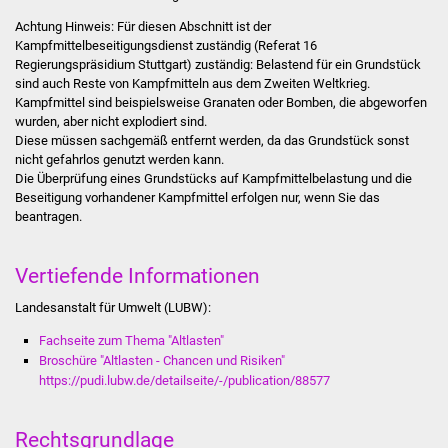
Achtung Hinweis: Für diesen Abschnitt ist der
Was erledige ich wo
Kampfmittelbeseitigungsdienst zuständig (Referat 16
Regierungspräsidium Stuttgart) zuständig:
Belastend für ein Grundstück
Dienstleistungen
sind auch Reste von Kampfmitteln aus dem Zweiten Weltkrieg.
Kampfmittel sind beispielsweise Granaten oder Bomben, die abgeworfen
wurden, aber nicht explodiert sind.
Lebenslagen
Diese müssen sachgemäß entfernt werden, da das Grundstück sonst
nicht gefahrlos genutzt werden kann.
Formulare
Die Überprüfung eines Grundstücks auf Kampfmittelbelastung und die
Beseitigung vorhandener Kampfmittel erfolgen nur, wenn Sie das
beantragen.
Bürgerinfos
Bildung
Vertiefende Informationen
Landesanstalt für Umwelt (LUBW):
Schulen
Fachseite zum Thema "Altlasten"
Broschüre "Altlasten - Chancen und Risiken"
Kindergärten
https://pudi.lubw.de/detailseite/-/publication/88577
Kolping-Musikschule
Rechtsgrundlage