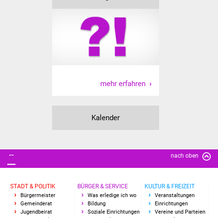
Vereine und Parteien
Selbsteintrag Vereine
Beirat Süßener Vereine
Sportanlagen
mehr erfahren
Tourismus
Kalender
Erlebnisregion
Schwäbischer Albtrauf
nach oben
Route der
Industriekultur
STADT & POLITIK
BÜRGER & SERVICE
KULTUR & FREIZEIT
Bürgermeister
Was erledige ich wo
Veranstaltungen
Lebenslagen
Gemeinderat
Bildung
Einrichtungen
Jugendbeirat
Soziale Einrichtungen
Vereine und Parteien