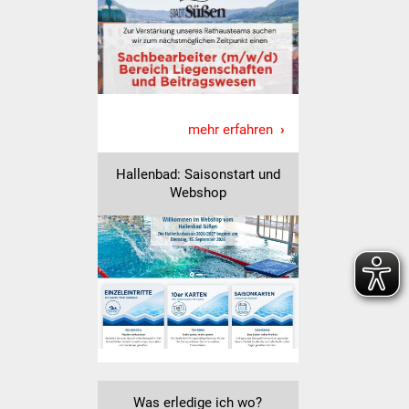
Veranstaltungen
Stadtfest
Ostermarkt
mehr erfahren
Einrichtungen
Hallenbad: Saisonstart und
Hallenbad
Webshop
Stadtbücherei
Stadtarchiv
Zehntscheuer
Bürgerhaus
Kulturhalle
Was erledige ich wo?