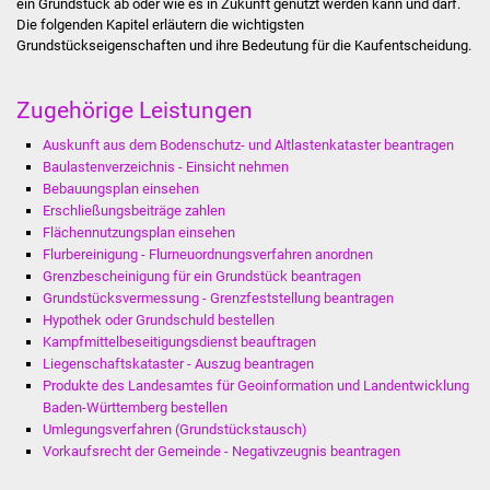
ein Grundstück ab oder wie es in Zukunft genutzt werden kann und darf.
Die folgenden Kapitel erläutern die wichtigsten
Grundstückseigenschaften und ihre Bedeutung für die Kaufentscheidung.
Stadtverwaltung
Ansprechpartner
Zugehörige Leistungen
Auskunft aus dem Bodenschutz- und Altlastenkataster beantragen
Behördenwegweiser
Baulastenverzeichnis - Einsicht nehmen
Bebauungsplan einsehen
Stellenangebote
Erschließungsbeiträge zahlen
Flächennutzungsplan einsehen
Kontakt
Flurbereinigung - Flurneuordnungsverfahren anordnen
Grenzbescheinigung für ein Grundstück beantragen
Grundstücksvermessung - Grenzfeststellung beantragen
Veröffentlichungen
Hypothek oder Grundschuld bestellen
Kampfmittelbeseitigungsdienst beauftragen
Ortsrecht
Liegenschaftskataster - Auszug beantragen
Produkte des Landesamtes für Geoinformation und Landentwicklung
FNP / Bebauungspläne
Baden-Württemberg bestellen
Umlegungsverfahren (Grundstückstausch)
Vorkaufsrecht der Gemeinde - Negativzeugnis beantragen
Wahlen