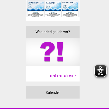
Volkshochschule
Soziale Einrichtungen
Kirchen
Was erledige ich wo?
Lokale Agenda
Jugendhaus
Fachteam Jugend
Kinder- und
mehr erfahren
Familienzentrum
Stadtwerke
Kalender
Suenergie