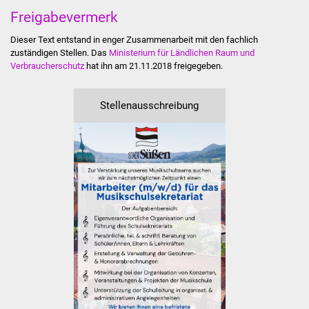
Stadtinfo
Freigabevermerk
Dieser Text entstand in enger Zusammenarbeit mit den fachlich
Jubiläumsjahr 2021
zuständigen Stellen. Das
Ministerium für Ländlichen Raum und
Verbraucherschutz
hat ihn am 21.11.2018 freigegeben.
Partnerstädte
Stellenausschreibung
Projekte
Schulentwicklung Bizet
Sanierung Hallenbad
Sanierung Bizethalle
Ortsentwicklung
Presse
Bürger & Service