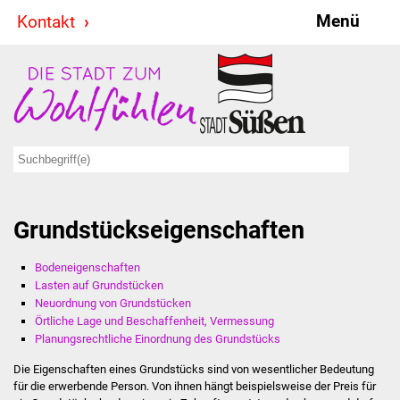
Menü
Kontakt
Stadt & Politik
Bürgermeister
Reden
Gemeinderat
Grundstückseigenschaften
Ausschüsse
Bodeneigenschaften
Ratsinformationssystem
Lasten auf Grundstücken
Neuordnung von Grundstücken
Jugendbeirat
Örtliche Lage und Beschaffenheit, Vermessung
Planungsrechtliche Einordnung des Grundstücks
Summerrockfestival
Die Eigenschaften eines Grundstücks sind von wesentlicher Bedeutung
für die erwerbende Person. Von ihnen hängt beispielsweise der Preis für
Hallenbadparty