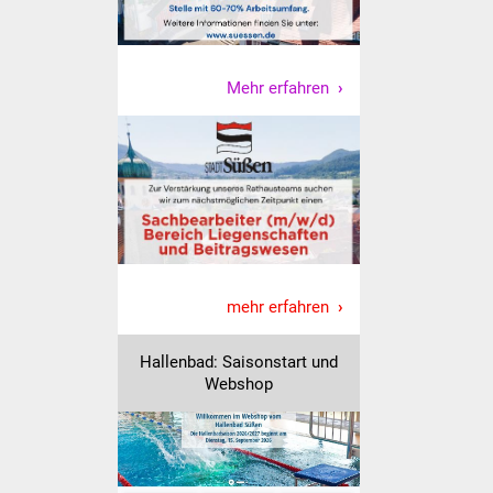
Was erledige ich wo
Mehr erfahren
Dienstleistungen
Lebenslagen
Formulare
Bürgerinfos
Bildung
mehr erfahren
Schulen
Hallenbad: Saisonstart und
Webshop
Kindergärten
Kolping-Musikschule