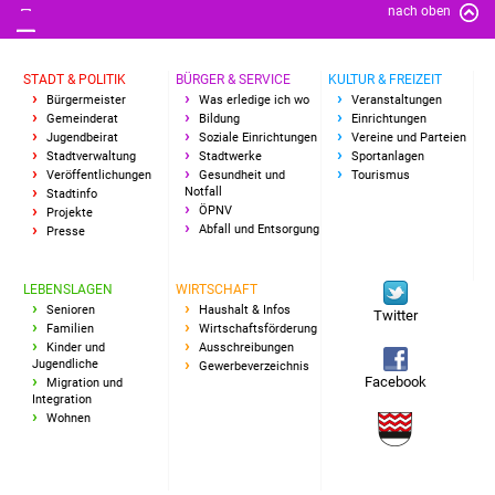
NETZMonitor
nach oben
Gesundheit und Notfall
STADT & POLITIK
BÜRGER & SERVICE
KULTUR & FREIZEIT
Bürgermeister
Was erledige ich wo
Veranstaltungen
Ärzte und Apotheken
Gemeinderat
Bildung
Einrichtungen
Jugendbeirat
Soziale Einrichtungen
Vereine und Parteien
Stadtverwaltung
Stadtwerke
Sportanlagen
Pflege von Angehörigen
Veröffentlichungen
Gesundheit und
Tourismus
Notfall
Stadtinfo
ÖPNV
Projekte
Hitzewarnung / UV-
Abfall und Entsorgung
Presse
Index
LEBENSLAGEN
WIRTSCHAFT
ÖPNV
Senioren
Haushalt & Infos
Twitter
Familien
Wirtschaftsförderung
Bürgerbus (MOBS)
Kinder und
Ausschreibungen
Jugendliche
Gewerbeverzeichnis
Facebook
Migration und
Abfall und Entsorgung
Integration
Wohnen
Kultur & Freizeit