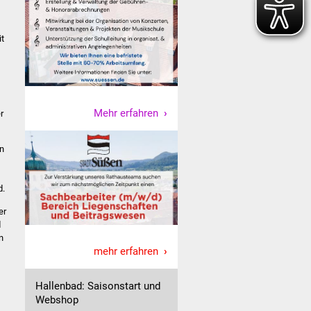
it
Mehr erfahren
r
en
d.
er
d
n
mehr erfahren
Hallenbad: Saisonstart und
Webshop