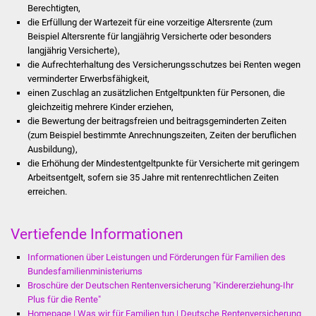
Berechtigten,
Stadtinfo
die Erfüllung der Wartezeit für eine vorzeitige Altersrente (zum
Beispiel Altersrente für langjährig Versicherte oder besonders
Jubiläumsjahr 2021
langjährig Versicherte),
die Aufrechterhaltung des Versicherungsschutzes bei Renten wegen
Partnerstädte
verminderter Erwerbsfähigkeit,
einen Zuschlag an zusätzlichen Entgeltpunkten für Personen, die
gleichzeitig mehrere Kinder erziehen,
Projekte
die Bewertung der beitragsfreien und beitragsgeminderten Zeiten
(zum Beispiel bestimmte Anrechnungszeiten, Zeiten der beruflichen
Schulentwicklung Bizet
Ausbildung),
die Erhöhung der Mindestentgeltpunkte für Versicherte mit geringem
Sanierung Hallenbad
Arbeitsentgelt, sofern sie 35 Jahre mit rentenrechtlichen Zeiten
erreichen.
Sanierung Bizethalle
Vertiefende Informationen
Ortsentwicklung
Informationen über Leistungen und Förderungen für Familien des
Bundesfamilienministeriums
Presse
Broschüre der Deutschen Rentenversicherung "Kindererziehung-Ihr
Plus für die Rente"
Bürger & Service
Homepage | Was wir für Familien tun | Deutsche Rentenversicherung