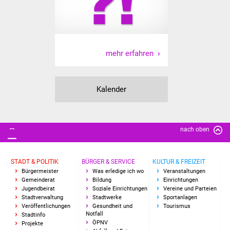
Vereine und Parteien
Selbsteintrag Vereine
mehr erfahren
Beirat Süßener Vereine
Sportanlagen
Kalender
Tourismus
nach oben
Erlebnisregion
Schwäbischer Albtrauf
STADT & POLITIK
BÜRGER & SERVICE
KULTUR & FREIZEIT
Route der
Bürgermeister
Was erledige ich wo
Veranstaltungen
Gemeinderat
Bildung
Einrichtungen
Industriekultur
Jugendbeirat
Soziale Einrichtungen
Vereine und Parteien
Stadtverwaltung
Stadtwerke
Sportanlagen
Veröffentlichungen
Gesundheit und
Tourismus
Lebenslagen
Notfall
Stadtinfo
ÖPNV
Projekte