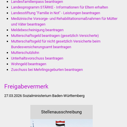
Landesfamilienpass beantragen
Volkshochschule
Landesprogramm STÄRKE - Informationen für Eltern erhalten
Landesstiftung "Familie in Not" - Leistungen beantragen
Soziale Einrichtungen
Medizinische Vorsorge- und Rehabilitationsmaßnahmen für Mütter
und Väter beantragen
Kirchen
Meldebescheinigung beantragen
Mutterschaftsgeld beantragen (gesetzlich Versicherte)
Mutterschaftsgeld für nicht gesetzlich Versicherte beim
Lokale Agenda
Bundesversicherungsamt beantragen
Mutterschutzlohn
Jugendhaus
Unterhaltsvorschuss beantragen
Wohngeld beantragen
Fachteam Jugend
Zuschuss bei Mehrlingsgeburten beantragen
Kinder- und
Freigabevermerk
Familienzentrum
27.03.2026 Sozialministerium Baden-Württemberg
Stadtwerke
Stellenausschreibung
Suenergie