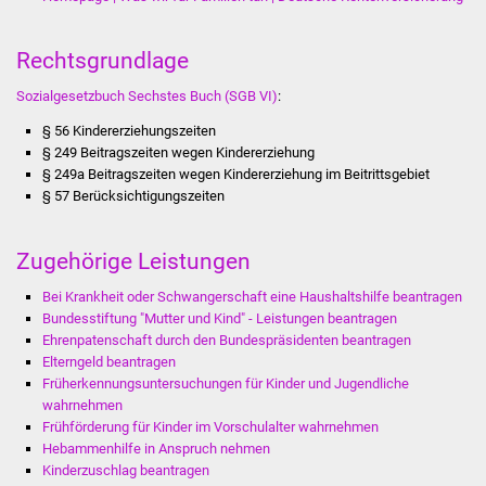
Was erledige ich wo
Rechtsgrundlage
Dienstleistungen
Sozialgesetzbuch Sechstes Buch (SGB VI)
:
§ 56 Kindererziehungszeiten
Lebenslagen
§ 249 Beitragszeiten wegen Kindererziehung
§ 249a Beitragszeiten wegen Kindererziehung im Beitrittsgebiet
Formulare
§ 57 Berücksichtigungszeiten
Bürgerinfos
Zugehörige Leistungen
Bildung
Bei Krankheit oder Schwangerschaft eine Haushaltshilfe beantragen
Bundesstiftung "Mutter und Kind" - Leistungen beantragen
Ehrenpatenschaft durch den Bundespräsidenten beantragen
Schulen
Elterngeld beantragen
Früherkennungsuntersuchungen für Kinder und Jugendliche
Kindergärten
wahrnehmen
Frühförderung für Kinder im Vorschulalter wahrnehmen
Kolping-Musikschule
Hebammenhilfe in Anspruch nehmen
Kinderzuschlag beantragen