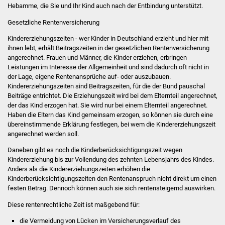
Hebamme, die Sie und Ihr Kind auch nach der Entbindung unterstützt.
Stadtverwaltung
Gesetzliche Rentenversicherung
Kindererziehungszeiten - wer Kinder in Deutschland erzieht und hier mit
Ansprechpartner
ihnen lebt, erhält Beitragszeiten in der gesetzlichen Rentenversicherung
angerechnet. Frauen und Männer, die Kinder erziehen, erbringen
Leistungen im Interesse der Allgemeinheit und sind dadurch oft nicht in
Behördenwegweiser
der Lage, eigene Rentenansprüche auf- oder auszubauen.
Kindererziehungszeiten sind Beitragszeiten, für die der Bund pauschal
Stellenangebote
Beiträge entrichtet. Die Erziehungszeit wird bei dem Elternteil angerechnet,
der das Kind erzogen hat. Sie wird nur bei einem Elternteil angerechnet.
Haben die Eltern das Kind gemeinsam erzogen, so können sie durch eine
Kontakt
übereinstimmende Erklärung festlegen, bei wem die Kindererziehungszeit
angerechnet werden soll.
Veröffentlichungen
Daneben gibt es noch die Kinderberücksichtigungszeit wegen
Kindererziehung bis zur Vollendung des zehnten Lebensjahrs des Kindes.
Ortsrecht
Anders als die Kindererziehungszeiten erhöhen die
Kinderberücksichtigungszeiten den Rentenanspruch nicht direkt um einen
FNP / Bebauungspläne
festen Betrag. Dennoch können auch sie sich rentensteigernd auswirken.
Diese rentenrechtliche Zeit ist maßgebend für:
Wahlen
die Vermeidung von Lücken im Versicherungsverlauf des