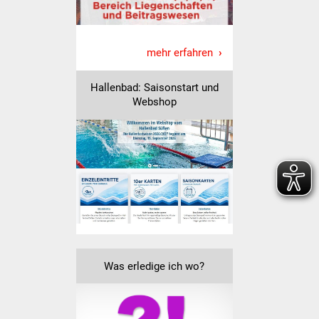
Veranstaltungen
Stadtfest
mehr erfahren
Ostermarkt
Hallenbad: Saisonstart und
Webshop
Einrichtungen
Hallenbad
Stadtbücherei
Stadtarchiv
Zehntscheuer
Was erledige ich wo?
Bürgerhaus
Kulturhalle