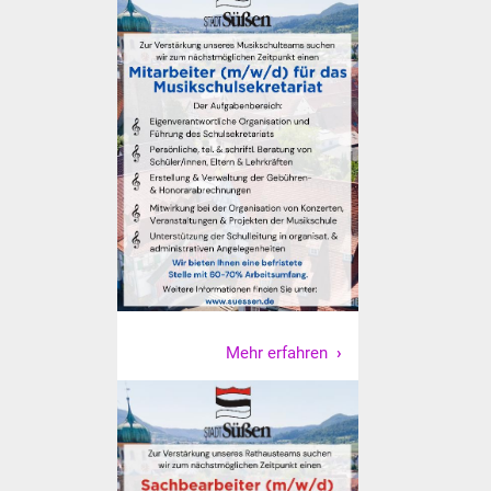
NETZMonitor
Gesundheit und Notfall
Ärzte und Apotheken
Pflege von Angehörigen
Hitzewarnung / UV-
Index
ÖPNV
Bürgerbus (MOBS)
Mehr erfahren
Abfall und Entsorgung
Kultur & Freizeit