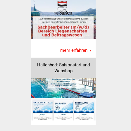
Volkshochschule
Soziale Einrichtungen
Kirchen
Lokale Agenda
mehr erfahren
Jugendhaus
Hallenbad: Saisonstart und
Webshop
Fachteam Jugend
Kinder- und
Familienzentrum
Stadtwerke
Suenergie