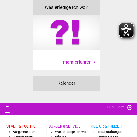
NETZMonitor
Was erledige ich wo?
Gesundheit und Notfall
Ärzte und Apotheken
Pflege von Angehörigen
Hitzewarnung / UV-
mehr erfahren
Index
ÖPNV
Kalender
Bürgerbus (MOBS)
nach oben
Abfall und Entsorgung
Kultur & Freizeit
STADT & POLITIK
BÜRGER & SERVICE
KULTUR & FREIZEIT
Bürgermeister
Was erledige ich wo
Veranstaltungen