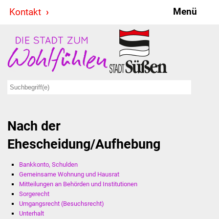
Menü
Kontakt
Stadt & Politik
Bürgermeister
Reden
Gemeinderat
Nach der
Ausschüsse
Ehescheidung/Aufhebung
Ratsinformationssystem
Bankkonto, Schulden
Jugendbeirat
Gemeinsame Wohnung und Hausrat
Mitteilungen an Behörden und Institutionen
Summerrockfestival
Sorgerecht
Umgangsrecht (Besuchsrecht)
Unterhalt
Hallenbadparty