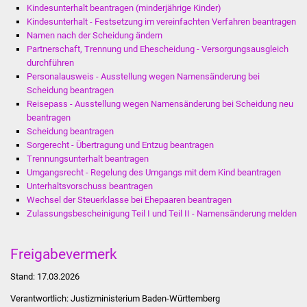
Kindesunterhalt beantragen (minderjährige Kinder)
Stadtinfo
Kindesunterhalt - Festsetzung im vereinfachten Verfahren beantragen
Namen nach der Scheidung ändern
Jubiläumsjahr 2021
Partnerschaft, Trennung und Ehescheidung - Versorgungsausgleich
durchführen
Partnerstädte
Personalausweis - Ausstellung wegen Namensänderung bei
Scheidung beantragen
Reisepass - Ausstellung wegen Namensänderung bei Scheidung neu
Projekte
beantragen
Scheidung beantragen
Schulentwicklung Bizet
Sorgerecht - Übertragung und Entzug beantragen
Trennungsunterhalt beantragen
Sanierung Hallenbad
Umgangsrecht - Regelung des Umgangs mit dem Kind beantragen
Unterhaltsvorschuss beantragen
Wechsel der Steuerklasse bei Ehepaaren beantragen
Sanierung Bizethalle
Zulassungsbescheinigung Teil I und Teil II - Namensänderung melden
Ortsentwicklung
Freigabevermerk
Presse
Stand: 17.03.2026
Verantwortlich: Justizministerium Baden-Württemberg
Bürger & Service