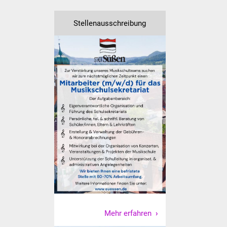
Was erledige ich wo
Stellenausschreibung
Dienstleistungen
Lebenslagen
Formulare
Bürgerinfos
Bildung
Schulen
Kindergärten
Kolping-Musikschule
Mehr erfahren