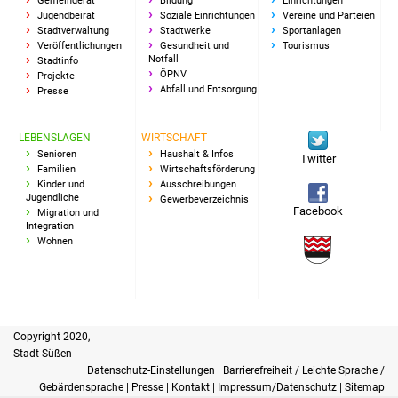
Gemeinderat
Bildung
Einrichtungen
Veranstaltungen
Jugendbeirat
Soziale Einrichtungen
Vereine und Parteien
Stadtverwaltung
Stadtwerke
Sportanlagen
Stadtfest
Veröffentlichungen
Gesundheit und
Tourismus
Notfall
Stadtinfo
ÖPNV
Projekte
Ostermarkt
Abfall und Entsorgung
Presse
Einrichtungen
LEBENSLAGEN
WIRTSCHAFT
Senioren
Haushalt & Infos
Twitter
Familien
Wirtschaftsförderung
Hallenbad
Kinder und
Ausschreibungen
Jugendliche
Gewerbeverzeichnis
Facebook
Stadtbücherei
Migration und
Integration
Wohnen
Stadtarchiv
Zehntscheuer
Copyright 2020,
Bürgerhaus
Stadt Süßen
Datenschutz-Einstellungen
|
Barrierefreiheit / Leichte Sprache /
Kulturhalle
Gebärdensprache
|
Presse
|
Kontakt
|
Impressum/Datenschutz
|
Sitemap