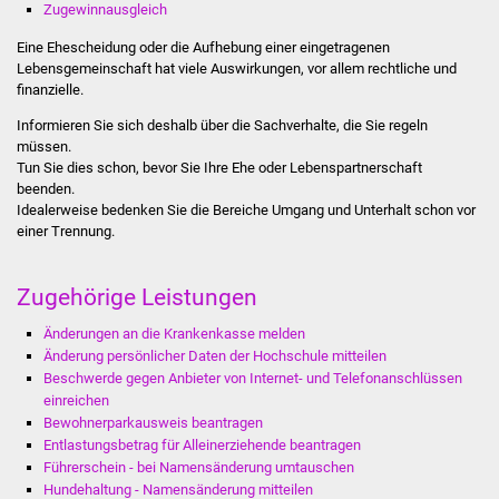
Zugewinnausgleich
Stadtverwaltung
Eine Ehescheidung oder die Aufhebung einer eingetragenen
Lebensgemeinschaft hat viele Auswirkungen, vor allem rechtliche und
finanzielle.
Ansprechpartner
Informieren Sie sich deshalb über die Sachverhalte, die Sie regeln
müssen.
Behördenwegweiser
Tun Sie dies schon, bevor Sie Ihre Ehe oder Lebenspartnerschaft
beenden.
Stellenangebote
Idealerweise bedenken Sie die Bereiche Umgang und Unterhalt schon vor
einer Trennung.
Kontakt
Zugehörige Leistungen
Veröffentlichungen
Änderungen an die Krankenkasse melden
Änderung persönlicher Daten der Hochschule mitteilen
Ortsrecht
Beschwerde gegen Anbieter von Internet- und Telefonanschlüssen
einreichen
FNP / Bebauungspläne
Bewohnerparkausweis beantragen
Entlastungsbetrag für Alleinerziehende beantragen
Wahlen
Führerschein - bei Namensänderung umtauschen
Hundehaltung - Namensänderung mitteilen