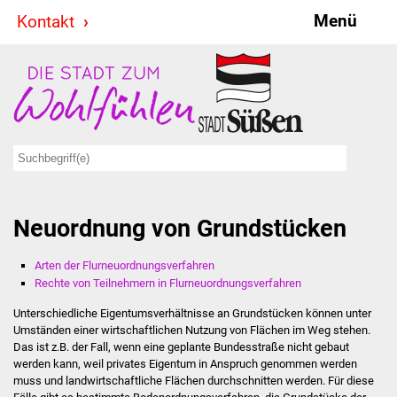
Menü
Kontakt
Stadt & Politik
Bürgermeister
Reden
Gemeinderat
Neuordnung von Grundstücken
Ausschüsse
Arten der Flurneuordnungsverfahren
Ratsinformationssystem
Rechte von Teilnehmern in Flurneuordnungsverfahren
Jugendbeirat
Unterschiedliche Eigentumsverhältnisse an Grundstücken können unter
Umständen einer wirtschaftlichen Nutzung von Flächen im Weg stehen.
Das ist z.B. der Fall, wenn eine geplante Bundesstraße nicht gebaut
Summerrockfestival
werden kann, weil privates Eigentum in Anspruch genommen werden
muss und landwirtschaftliche Flächen durchschnitten werden. Für diese
Hallenbadparty