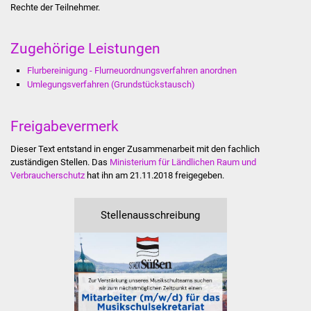
Rechte der Teilnehmer.
Stadtinfo
Jubiläumsjahr 2021
Zugehörige Leistungen
Flurbereinigung - Flurneuordnungsverfahren anordnen
Partnerstädte
Umlegungsverfahren (Grundstückstausch)
Projekte
Freigabevermerk
Schulentwicklung Bizet
Dieser Text entstand in enger Zusammenarbeit mit den fachlich
zuständigen Stellen. Das
Ministerium für Ländlichen Raum und
Sanierung Hallenbad
Verbraucherschutz
hat ihn am 21.11.2018 freigegeben.
Sanierung Bizethalle
Stellenausschreibung
Ortsentwicklung
Presse
Bürger & Service