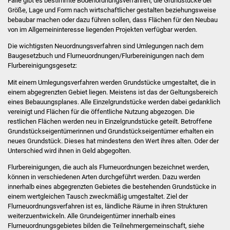
Fälle gibt es bestimmte Bodenordnungsverfahren, die Grundstücke der
Größe, Lage und Form nach wirtschaftlicher gestalten beziehungsweise
bebaubar machen oder dazu führen sollen, dass Flächen für den Neubau
Stadtverwaltung
von im Allgemeininteresse liegenden Projekten verfügbar werden.
Ansprechpartner
Die wichtigsten Neuordnungsverfahren sind Umlegungen nach dem
Baugesetzbuch und Flurneuordnungen/Flurbereinigungen nach dem
Flurbereinigungsgesetz:
Behördenwegweiser
Mit einem Umlegungsverfahren werden Grundstücke umgestaltet, die in
einem abgegrenzten Gebiet liegen. Meistens ist das der Geltungsbereich
Stellenangebote
eines Bebauungsplanes. Alle Einzelgrundstücke werden dabei gedanklich
vereinigt und Flächen für die öffentliche Nutzung abgezogen. Die
Kontakt
restlichen Flächen werden neu in Einzelgrundstücke geteilt. Betroffene
Grundstückseigentümerinnen und Grundstückseigentümer erhalten ein
neues Grundstück. Dieses hat mindestens den Wert ihres alten. Oder der
Veröffentlichungen
Unterschied wird ihnen in Geld abgegolten.
Ortsrecht
Flurbereinigungen, die auch als Flurneuordnungen bezeichnet werden,
können in verschiedenen Arten durchgeführt werden. Dazu werden
innerhalb eines abgegrenzten Gebietes die bestehenden Grundstücke in
FNP / Bebauungspläne
einem wertgleichen Tausch zweckmäßig umgestaltet. Ziel der
Flurneuordnungsverfahren ist es, ländliche Räume in ihren Strukturen
Wahlen
weiterzuentwickeln. Alle Grundeigentümer innerhalb eines
Flurneuordnungsgebietes bilden die Teilnehmergemeinschaft, siehe