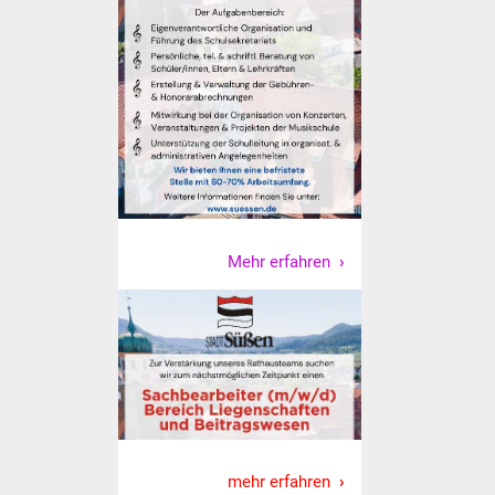
Was erledige ich wo
Dienstleistungen
Lebenslagen
Formulare
Bürgerinfos
Mehr erfahren
Bildung
Schulen
Kindergärten
Kolping-Musikschule
mehr erfahren