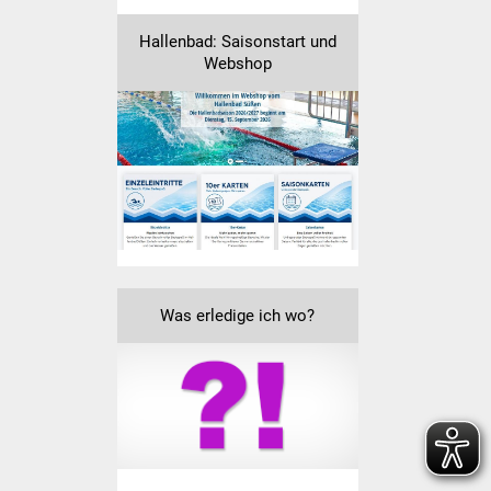
Volkshochschule
Hallenbad: Saisonstart und
Soziale Einrichtungen
Webshop
Kirchen
Lokale Agenda
Jugendhaus
Fachteam Jugend
Was erledige ich wo?
Kinder- und
Familienzentrum
Stadtwerke
Suenergie