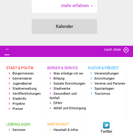
NETZMonitor
mehr erfahren
Gesundheit und Notfall
Kalender
Ärzte und Apotheken
Pflege von Angehörigen
nach oben
Hitzewarnung / UV-
Index
STADT & POLITIK
BÜRGER & SERVICE
KULTUR & FREIZEIT
Bürgermeister
Was erledige ich wo
Veranstaltungen
Gemeinderat
Bildung
Einrichtungen
ÖPNV
Jugendbeirat
Soziale Einrichtungen
Vereine und Parteien
Stadtverwaltung
Stadtwerke
Sportanlagen
Bürgerbus (MOBS)
Veröffentlichungen
Gesundheit und
Tourismus
Notfall
Stadtinfo
ÖPNV
Projekte
Abfall und Entsorgung
Abfall und Entsorgung
Presse
Kultur & Freizeit
LEBENSLAGEN
WIRTSCHAFT
Senioren
Haushalt & Infos
Twitter