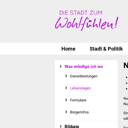
Home
Stadt & Politik
N
Was erledige ich wo
Dienstleistungen
Lebenslagen
Nu
Formulare
Nu
Bürgerinfos
Si
od
Bildung
Da