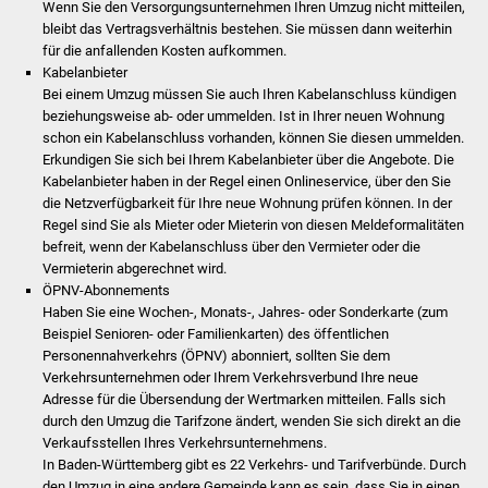
Wenn Sie den Versorgungsunternehmen Ihren Umzug nicht mitteilen,
Stadtinfo
bleibt das Vertragsverhältnis bestehen. Sie müssen dann weiterhin
für die anfallenden Kosten aufkommen.
Jubiläumsjahr 2021
Kabelanbieter
Bei einem Umzug müssen Sie auch Ihren Kabelanschluss kündigen
beziehungsweise ab- oder ummelden. Ist in Ihrer neuen Wohnung
Partnerstädte
schon ein Kabelanschluss vorhanden, können Sie diesen ummelden.
Erkundigen Sie sich bei Ihrem Kabelanbieter über die Angebote. Die
Projekte
Kabelanbieter haben in der Regel einen Onlineservice, über den Sie
die Netzverfügbarkeit für Ihre neue Wohnung prüfen können. In der
Schulentwicklung Bizet
Regel sind Sie als Mieter oder Mieterin von diesen Meldeformalitäten
befreit, wenn der Kabelanschluss über den Vermieter oder die
Vermieterin abgerechnet wird.
Sanierung Hallenbad
ÖPNV-Abonnements
Haben Sie eine Wochen-, Monats-, Jahres- oder Sonderkarte (zum
Sanierung Bizethalle
Beispiel Senioren- oder Familienkarten) des öffentlichen
Personennahverkehrs (ÖPNV) abonniert, sollten Sie dem
Ortsentwicklung
Verkehrsunternehmen oder Ihrem Verkehrsverbund Ihre neue
Adresse für die Übersendung der Wertmarken mitteilen. Falls sich
durch den Umzug die Tarifzone ändert, wenden Sie sich direkt an die
Presse
Verkaufsstellen Ihres Verkehrsunternehmens.
In Baden-Württemberg gibt es 22 Verkehrs- und Tarifverbünde. Durch
Bürger & Service
den Umzug in eine andere Gemeinde kann es sein, dass Sie in einen