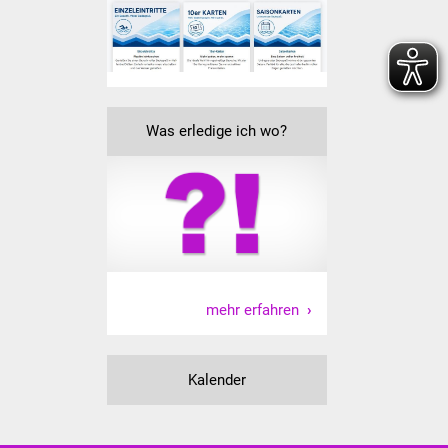
Veranstaltungen
Stadtfest
Ostermarkt
Was erledige ich wo?
Einrichtungen
Hallenbad
Stadtbücherei
Stadtarchiv
mehr erfahren
Zehntscheuer
Kalender
Bürgerhaus
Kulturhalle