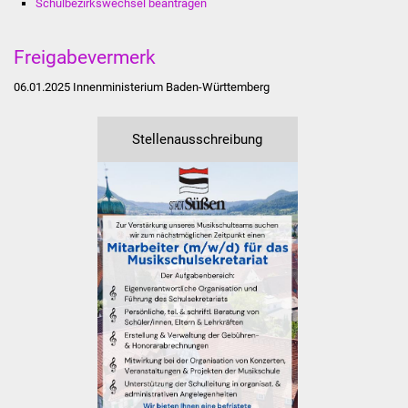
Schulbezirkswechsel beantragen
Volkshochschule
Soziale Einrichtungen
Freigabevermerk
06.01.2025
Innenministerium Baden-Württemberg
Kirchen
Lokale Agenda
Stellenausschreibung
Jugendhaus
Fachteam Jugend
Kinder- und
Familienzentrum
Stadtwerke
Suenergie