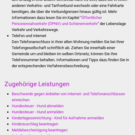
anderen Verkehrs- und Tarifverbund wechseln oder eine Fahrkarte
Was erledige ich wo
benötigen, die über die Verbundgrenzen hinaus gültig ist. Mehr
Informationen dazu lesen Sie im Kapitel "
Öffentlicher
Personennahverkehr (ÖPNV) und Schienenverkehr
" der Lebenslage
Dienstleistungen
Verkehr und Verkehrswege.
Telefon und Internet
Lebenslagen
Den Telefonanschluss in Ihrer alten Wohnung melden Sie bei Ihrer
Telefongesellschaft schriftlich ab. Ziehen Sie innerhalb einer
Formulare
Gemeinde um und bleiben im selben Ortsnetz, können Sie Ihre
Telefonnummer behalten. Informationen und Tipps dazu finden Sie in
der entsprechenden Verfahrensbeschreibung.
Bürgerinfos
Bildung
Zugehörige Leistungen
Beschwerde gegen Anbieter von Internet- und Telefonanschlüssen
Schulen
einreichen
Hundesteuer - Hund abmelden
Kindergärten
Hundesteuer - Hund anmelden
Kindertageseinrichtung - Kind für Aufnahme anmelden
Kolping-Musikschule
Kinderzuschlag beantragen
Meldebescheinigung beantragen