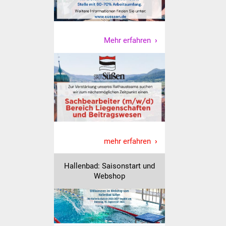
NETZMonitor
Gesundheit und Notfall
Mehr erfahren
Ärzte und Apotheken
Pflege von Angehörigen
Hitzewarnung / UV-
Index
ÖPNV
mehr erfahren
Bürgerbus (MOBS)
Hallenbad: Saisonstart und
Webshop
Abfall und Entsorgung
Kultur & Freizeit