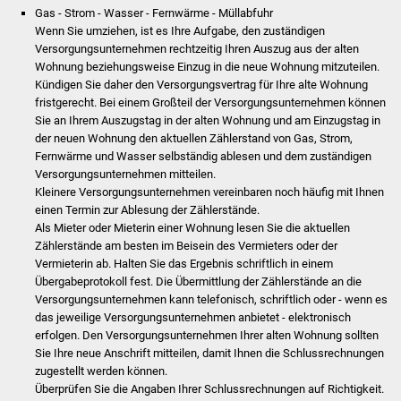
Gas - Strom - Wasser - Fernwärme - Müllabfuhr
Wenn Sie umziehen, ist es Ihre Aufgabe, den zuständigen
Stadtverwaltung
Versorgungsunternehmen rechtzeitig Ihren Auszug aus der alten
Wohnung beziehungsweise Einzug in die neue Wohnung mitzuteilen.
Ansprechpartner
Kündigen Sie daher den Versorgungsvertrag für Ihre alte Wohnung
fristgerecht. Bei einem Großteil der Versorgungsunternehmen können
Sie an Ihrem Auszugstag in der alten Wohnung und am Einzugstag in
Behördenwegweiser
der neuen Wohnung den aktuellen Zählerstand von Gas, Strom,
Fernwärme und Wasser selbständig ablesen und dem zuständigen
Stellenangebote
Versorgungsunternehmen mitteilen.
Kleinere Versorgungsunternehmen vereinbaren noch häufig mit Ihnen
Kontakt
einen Termin zur Ablesung der Zählerstände.
Als Mieter oder Mieterin einer Wohnung lesen Sie die aktuellen
Zählerstände am besten im Beisein des Vermieters oder der
Veröffentlichungen
Vermieterin ab. Halten Sie das Ergebnis schriftlich in einem
Übergabeprotokoll fest. Die Übermittlung der Zählerstände an die
Ortsrecht
Versorgungsunternehmen kann telefonisch, schriftlich oder - wenn es
das jeweilige Versorgungsunternehmen anbietet - elektronisch
FNP / Bebauungspläne
erfolgen. Den Versorgungsunternehmen Ihrer alten Wohnung sollten
Sie Ihre neue Anschrift mitteilen, damit Ihnen die Schlussrechnungen
zugestellt werden können.
Wahlen
Überprüfen Sie die Angaben Ihrer Schlussrechnungen auf Richtigkeit.