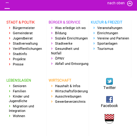
nach oben
Vereine und Parteien
Selbsteintrag Vereine
STADT & POLITIK
BÜRGER & SERVICE
KULTUR & FREIZEIT
Bürgermeister
Was erledige ich wo
Veranstaltungen
Gemeinderat
Bildung
Einrichtungen
Beirat Süßener Vereine
Jugendbeirat
Soziale Einrichtungen
Vereine und Parteien
Stadtverwaltung
Stadtwerke
Sportanlagen
Veröffentlichungen
Gesundheit und
Tourismus
Sportanlagen
Notfall
Stadtinfo
ÖPNV
Projekte
Abfall und Entsorgung
Presse
Tourismus
Erlebnisregion
LEBENSLAGEN
WIRTSCHAFT
Senioren
Haushalt & Infos
Schwäbischer Albtrauf
Twitter
Familien
Wirtschaftsförderung
Kinder und
Ausschreibungen
Jugendliche
Route der
Gewerbeverzeichnis
Facebook
Migration und
Industriekultur
Integration
Wohnen
Lebenslagen