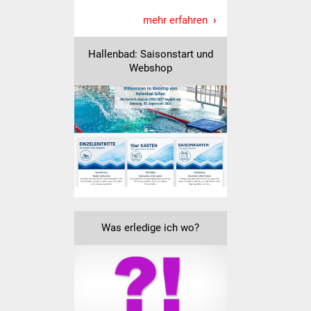
mehr erfahren
Was erledige ich wo
Hallenbad: Saisonstart und
Dienstleistungen
Webshop
Lebenslagen
Formulare
Bürgerinfos
Bildung
Schulen
Was erledige ich wo?
Kindergärten
Kolping-Musikschule