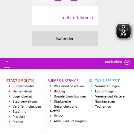
Volkshochschule
Soziale Einrichtungen
mehr erfahren
Kirchen
Kalender
Lokale Agenda
Jugendhaus
nach oben
Fachteam Jugend
STADT & POLITIK
BÜRGER & SERVICE
KULTUR & FREIZEIT
Bürgermeister
Was erledige ich wo
Veranstaltungen
Kinder- und
Gemeinderat
Bildung
Einrichtungen
Familienzentrum
Jugendbeirat
Soziale Einrichtungen
Vereine und Parteien
Stadtverwaltung
Stadtwerke
Sportanlagen
Veröffentlichungen
Gesundheit und
Tourismus
Stadtwerke
Notfall
Stadtinfo
ÖPNV
Projekte
Abfall und Entsorgung
Presse
Suenergie