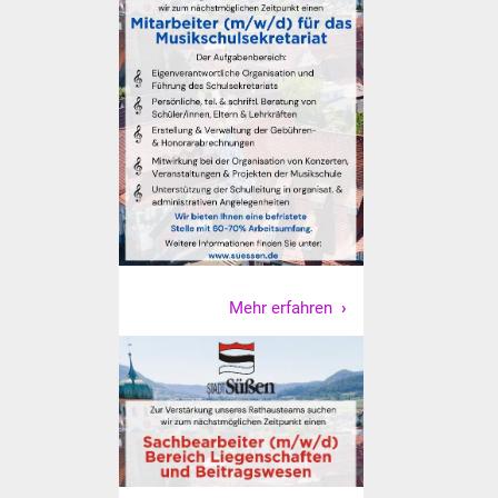
Stadtinfo
Jubiläumsjahr 2021
Partnerstädte
Projekte
Schulentwicklung Bizet
Sanierung Hallenbad
Mehr erfahren
Sanierung Bizethalle
Ortsentwicklung
Presse
Bürger & Service