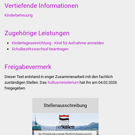
Vertiefende Informationen
Stadtverwaltung
Kinderbetreuung
Ansprechpartner
Zugehörige Leistungen
Behördenwegweiser
Kindertageseinrichtung - Kind für Aufnahme anmelden
Schulbezirkswechsel beantragen
Stellenangebote
Freigabevermerk
Kontakt
Dieser Text entstand in enger Zusammenarbeit mit den fachlich
zuständigen Stellen. Das
Kultusministerium
hat ihn am 04.02.2026
Veröffentlichungen
freigegeben.
Ortsrecht
Stellenausschreibung
FNP / Bebauungspläne
Wahlen