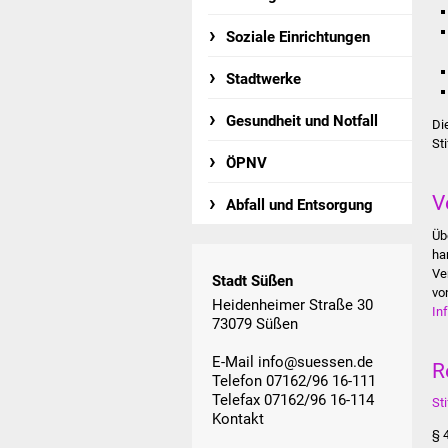
Soziale Einrichtungen
Stadtwerke
Gesundheit und Notfall
Di
St
ÖPNV
V
Abfall und Entsorgung
Üb
ha
Ve
Stadt Süßen
vo
Heidenheimer Straße 30
In
73079 Süßen
E-Mail
info@suessen.de
R
Telefon 07162/96 16-111
Telefax 07162/96 16-114
St
Kontakt
§ 