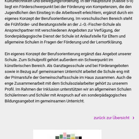
Kulturtechniken und Bewegungsförderung. In der Hauptstufe (Klasse 5-9)
Stadtinfo
liegt ein Förderschwerpunkt bei der Förderung von Kompetenzen, die den
Jugendlichen den Einstieg in die Arbeitswelt erleichtern, ergänzt durch ein
eigenes Konzept der Berufsorientierung. Im vorschulischen Bereich steht
Jubiläumsjahr 2021
die Frühförder- und Beratungsstelle an der J.-G.-Fischer-Schule als
Ansprechpartner mit verschiedenen Angeboten zur Verfügung, der
Partnerstädte
Sonderpädagogische Dienst der Schule ist Anlaufstelle für Eltern und
allgemeine Schulen in Fragen der Förderung und der Lernortklärung.
Projekte
Ein eigenes Konzept der Berufsorientierung ergänzt das Angebot unserer
Schule. Zum Schulprofil gehört außerdem ein Schwerpunkt im
Schulentwicklung Bizet
künstlerischen Bereich. Als Ganztagesschule und bei Förderangeboten
sowie in Bezug auf gemeinsamen Unterricht arbeitet die Schule eng mit
der Primarstufe der Gemeinschaftsschule im Haus zusammen. Auch die
Sanierung Hallenbad
enge Zusammenarbeit mit dem Schulsozialarbeiter gehört zu unserem
Profil. Im Rahmen der Inklusion unterstützen wir an allgemeinen Schulen
Sanierung Bizethalle
Schülerinnen und Schüler mit Anspruch auf ein sonderpädagogisches
Bildungsangebot im gemeinsamen Unterricht.
Ortsentwicklung
zurück zur Übersicht
Presse
Bürger & Service