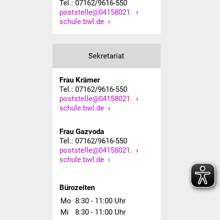
Tel.: 07162/9616-550
Volkshochschule
poststelle@04158021.
schule.bwl.de
Soziale Einrichtungen
Kirchen
Sekretariat
Lokale Agenda
Frau Krämer
Tel.: 07162/9616-550
Jugendhaus
poststelle@04158021.
schule.bwl.de
Fachteam Jugend
Frau Gazvoda
Tel.: 07162/9616-550
Kinder- und
poststelle@04158021.
Familienzentrum
schule.bwl.de
Stadtwerke
Bürozeiten
Mo 
8:30 - 11:00 Uhr
Suenergie
Mi
8:30 - 11:00 Uhr