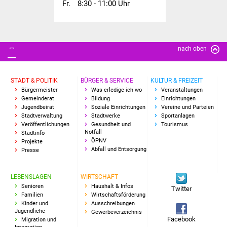
Fr.
8:30 - 11:00 Uhr
NETZMonitor
Gesundheit und Notfall
nach oben
Ärzte und Apotheken
Pflege von Angehörigen
STADT & POLITIK
BÜRGER & SERVICE
KULTUR & FREIZEIT
Bürgermeister
Was erledige ich wo
Veranstaltungen
Hitzewarnung / UV-
Gemeinderat
Bildung
Einrichtungen
Jugendbeirat
Soziale Einrichtungen
Vereine und Parteien
Index
Stadtverwaltung
Stadtwerke
Sportanlagen
Veröffentlichungen
Gesundheit und
Tourismus
Notfall
Stadtinfo
ÖPNV
ÖPNV
Projekte
Abfall und Entsorgung
Presse
Bürgerbus (MOBS)
LEBENSLAGEN
WIRTSCHAFT
Abfall und Entsorgung
Senioren
Haushalt & Infos
Twitter
Familien
Wirtschaftsförderung
Kinder und
Ausschreibungen
Kultur & Freizeit
Jugendliche
Gewerbeverzeichnis
Facebook
Migration und