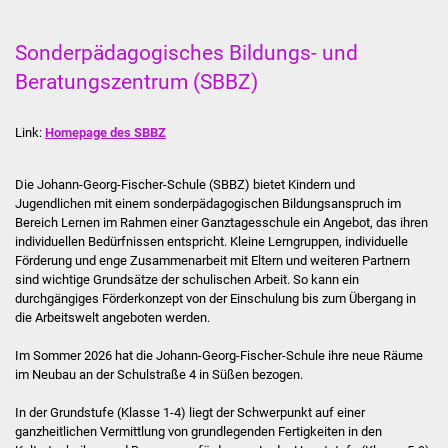
Stadtverwaltung
Sonderpädagogisches Bildungs- und
Beratungszentrum (SBBZ)
Ansprechpartner
Link:
Homepage des SBBZ
Behördenwegweiser
Stellenangebote
Die Johann-Georg-Fischer-Schule (SBBZ) bietet Kindern und
Jugendlichen mit einem sonderpädagogischen Bildungsanspruch im
Bereich Lernen im Rahmen einer Ganztagesschule ein Angebot, das ihren
Kontakt
individuellen Bedürfnissen entspricht. Kleine Lerngruppen, individuelle
Förderung und enge Zusammenarbeit mit Eltern und weiteren Partnern
Veröffentlichungen
sind wichtige Grundsätze der schulischen Arbeit. So kann ein
durchgängiges Förderkonzept von der Einschulung bis zum Übergang in
die Arbeitswelt angeboten werden.
Ortsrecht
Im Sommer 2026 hat die Johann-Georg-Fischer-Schule ihre neue Räume
FNP / Bebauungspläne
im Neubau an der Schulstraße 4 in Süßen bezogen.
In der Grundstufe (Klasse 1-4) liegt der Schwerpunkt auf einer
Wahlen
ganzheitlichen Vermittlung von grundlegenden Fertigkeiten in den