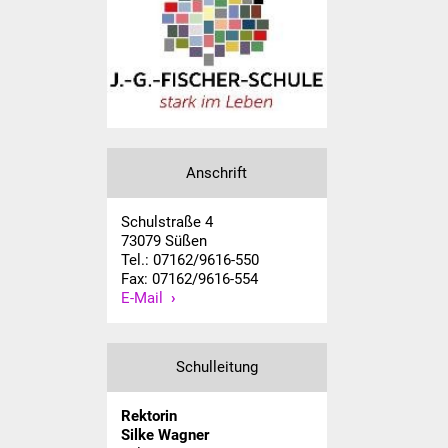
Was erledige ich wo
Dienstleistungen
Lebenslagen
Anschrift
Formulare
Schulstraße 4
Bürgerinfos
73079 Süßen
Tel.: 07162/9616-550
Bildung
Fax: 07162/9616-554
E-Mail
Schulen
Kindergärten
Schulleitung
Kolping-Musikschule
Rektorin
Silke Wagner