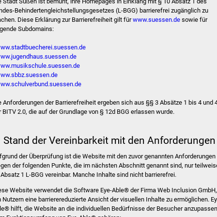
e Stadt Süßen ist bemüht, ihre Homepages in Einklang mit § 10 Absatz 1 des
ndes-Behindertengleichstellungsgesetzes (L-BGG) barrierefrei zugänglich zu
chen. Diese Erklärung zur Barrierefreiheit gilt für
www.suessen.de
sowie für
lgende Subdomains:
ww.stadtbuecherei.suessen.de
ww.jugendhaus.suessen.de
ww.musikschule.suessen.de
ww.sbbz.suessen.de
ww.schulverbund.suessen.de
e Anforderungen der Barrierefreiheit ergeben sich aus §§ 3 Absätze 1 bis 4 und 
r BITV 2.0, die auf der Grundlage von § 12d BGG erlassen wurde.
. Stand der Vereinbarkeit mit den Anforderungen
fgrund der Überprüfung ist die Website mit den zuvor genannten Anforderungen
gen der folgenden Punkte, die im nächsten Abschnitt genannt sind, nur teilweis
 Absatz 1 L-BGG vereinbar. Manche Inhalte sind nicht barrierefrei.
ese Website verwendet die Software Eye-Able® der Firma Web Inclusion GmbH,
 Nutzern eine barrierereduzierte Ansicht der visuellen Inhalte zu ermöglichen. Ey
le® hilft, die Website an die individuellen Bedürfnisse der Besucher anzupassen