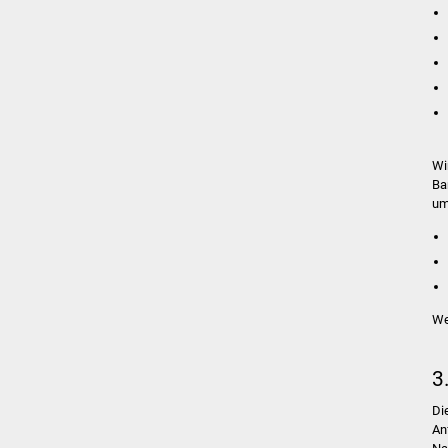
Wi
Ba
um
We
3
Di
An