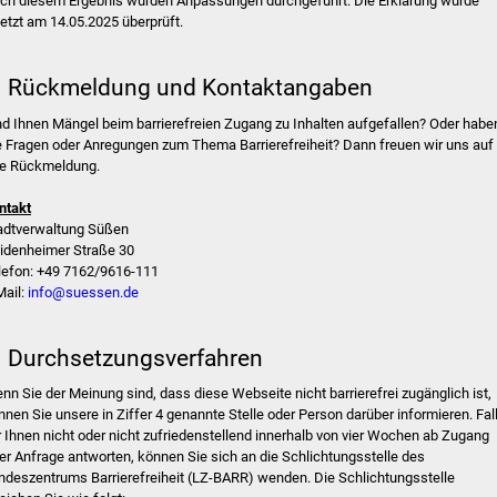
ch diesem Ergebnis wurden Anpassungen durchgeführt. Die Erklärung wurde
letzt am 14.05.2025 überprüft.
. Rückmeldung und Kontaktangaben
nd Ihnen Mängel beim barrierefreien Zugang zu Inhalten aufgefallen? Oder habe
e Fragen oder Anregungen zum Thema Barrierefreiheit? Dann freuen wir uns auf
re Rückmeldung.
ntakt
adtverwaltung Süßen
idenheimer Straße 30
lefon: +49 7162/9616-111
Mail:
info@suessen.de
. Durchsetzungsverfahren
nn Sie der Meinung sind, dass diese Webseite nicht barrierefrei zugänglich ist,
nnen Sie unsere in Ziffer 4 genannte Stelle oder Person darüber informieren. Fal
r Ihnen nicht oder nicht zufriedenstellend innerhalb von vier Wochen ab Zugang
rer Anfrage antworten, können Sie sich an die Schlichtungsstelle des
ndeszentrums Barrierefreiheit (LZ-BARR) wenden. Die Schlichtungsstelle