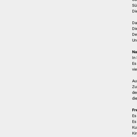
Sü
Di
Da
Di
De
Un
Na
In
Es
vi
Au
Zu
de
di
Fr
Es
Es
Ku
Ki