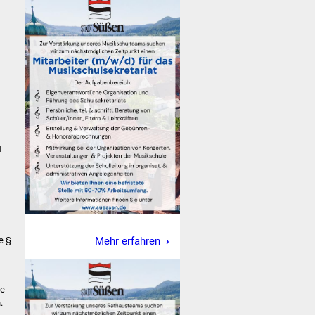
4
e §
Mehr erfahren
e-
.