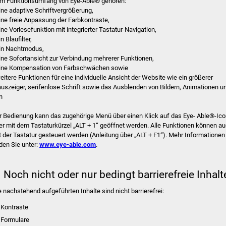
m Funktionsumfang von Eye-Able® gehören:
eine adaptive Schriftvergrößerung,
eine freie Anpassung der Farbkontraste,
eine Vorlesefunktion mit integrierter Tastatur-Navigation,
in Blaufilter,
ein Nachtmodus,
eine Sofortansicht zur Verbindung mehrerer Funktionen,
eine Kompensation von Farbschwächen sowie
weitere Funktionen für eine individuelle Ansicht der Website wie ein größerer
uszeiger, serifenlose Schrift sowie das Ausblenden von Bildern, Animationen u
n
r Bedienung kann das zugehörige Menü über einen Klick auf das Eye- Able®-Ic
er mit dem Tastaturkürzel „ALT + 1“ geöffnet werden. Alle Funktionen können a
t der Tastatur gesteuert werden (Anleitung über „ALT + F1“). Mehr Informationen
nden Sie unter:
www.eye-able.com
.
. Noch nicht oder nur bedingt barrierefreie Inhalt
e nachstehend aufgeführten Inhalte sind nicht barrierefrei:
Kontraste
Formulare