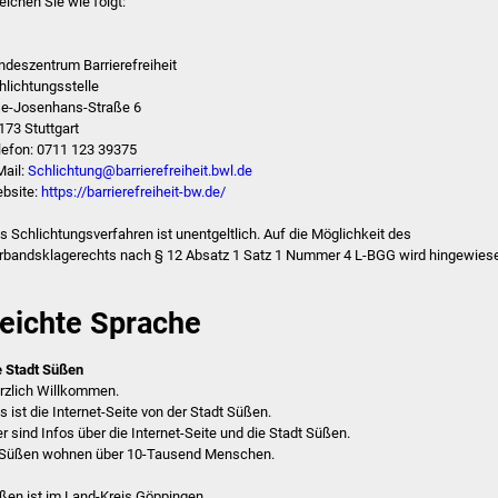
reichen Sie wie folgt:
ndeszentrum Barrierefreiheit
hlichtungsstelle
se-Josenhans-Straße 6
173 Stuttgart
lefon: 0711 123 39375
Mail:
Schlichtung@barrierefreiheit.bwl.de
bsite:
https://barrierefreiheit-bw.de/
s Schlichtungsverfahren ist unentgeltlich. Auf die Möglichkeit des
rbandsklagerechts nach § 12 Absatz 1 Satz 1 Nummer 4 L-BGG wird hingewies
eichte Sprache
e Stadt Süßen
rzlich Willkommen.
s ist die Internet-Seite von der Stadt Süßen.
er sind Infos über die Internet‐Seite und die Stadt Süßen.
 Süßen wohnen über 10-Tausend Menschen.
ßen ist im Land-Kreis Göppingen.