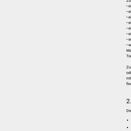
Zu
• 
• 
• 
• e
• 
• 
• 
• 
Ma
To
Zu
od
mi
fi
2
Di