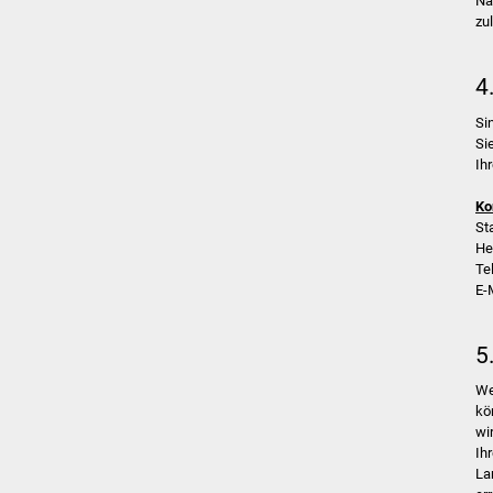
Na
zu
4
Si
Si
Ih
Ko
St
He
Te
E-
5
We
kö
wi
Ih
La