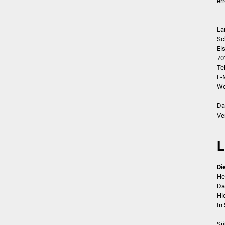
er
La
Sc
El
70
Te
E-
We
Da
Ve
L
Di
He
Da
Hi
In
Sü