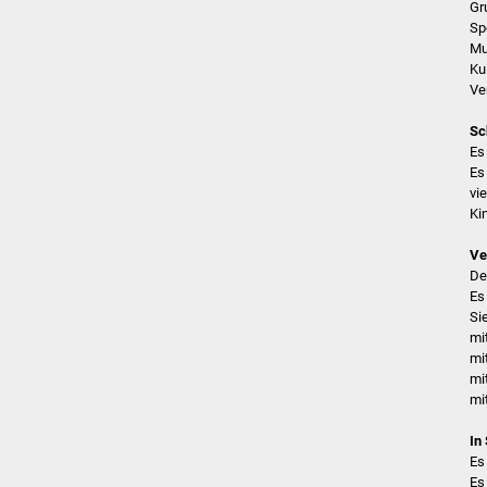
Gr
Sp
Mu
Ku
Ve
Sc
Es
Es
vi
Ki
Ve
De
Es
Si
mi
mi
mi
mi
In
Es
Es