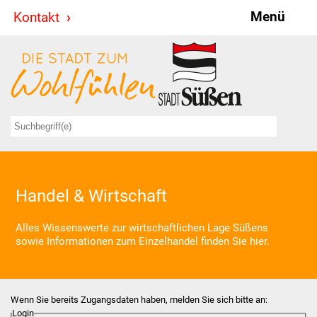
Menü
Kontakt
Stadt & Politik
Bürgermeister
Reden
Gemeinderat
Ausschüsse
Handel & Wirtschaft
Ratsinformationssystem
Alles Wissenswerte zur wirtschaftlichen Lage Süßens
sowie Informationen zum Einzelhandel finden Sie hier.
Jugendbeirat
Summerrockfestival
Wenn Sie bereits Zugangsdaten haben, melden Sie sich bitte an:
Login
Hallenbadparty