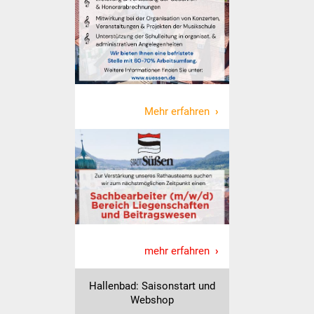
Stadtinfo
Jubiläumsjahr 2021
Partnerstädte
Projekte
Mehr erfahren
Schulentwicklung Bizet
Sanierung Hallenbad
Sanierung Bizethalle
Ortsentwicklung
mehr erfahren
Presse
Hallenbad: Saisonstart und
Webshop
Bürger & Service