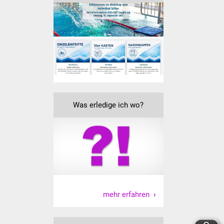
Was erledige ich wo
Dienstleistungen
Lebenslagen
Formulare
Was erledige ich wo?
Bürgerinfos
Bildung
Schulen
Kindergärten
mehr erfahren
Kolping-Musikschule