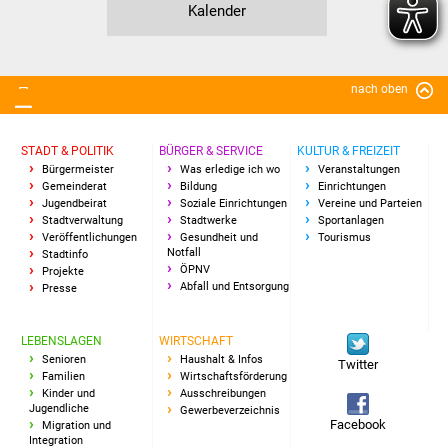
Volkshochschule
Kalender
Soziale Einrichtungen
nach oben
Kirchen
Lokale Agenda
STADT & POLITIK
BÜRGER & SERVICE
KULTUR & FREIZEIT
Bürgermeister
Was erledige ich wo
Veranstaltungen
Gemeinderat
Bildung
Einrichtungen
Jugendhaus
Jugendbeirat
Soziale Einrichtungen
Vereine und Parteien
Stadtverwaltung
Stadtwerke
Sportanlagen
Veröffentlichungen
Gesundheit und
Tourismus
Fachteam Jugend
Notfall
Stadtinfo
ÖPNV
Projekte
Abfall und Entsorgung
Kinder- und
Presse
Familienzentrum
LEBENSLAGEN
WIRTSCHAFT
Senioren
Haushalt & Infos
Stadtwerke
Twitter
Familien
Wirtschaftsförderung
Kinder und
Ausschreibungen
Suenergie
Jugendliche
Gewerbeverzeichnis
Facebook
Migration und
Integration