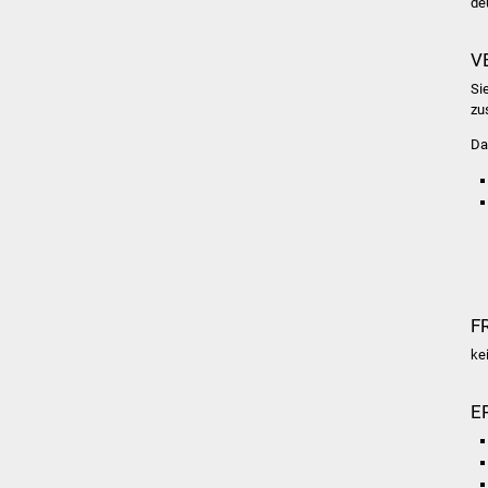
de
V
Si
zu
Da
F
ke
E