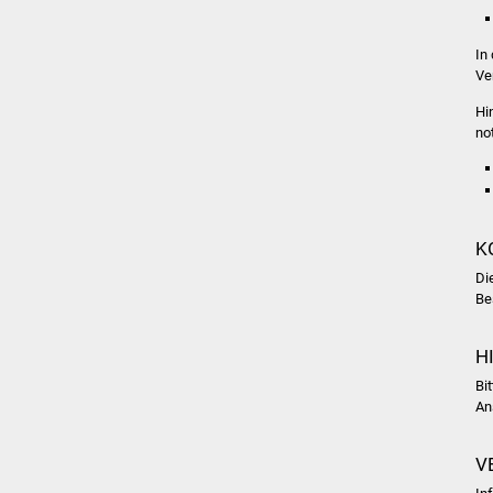
In
Ve
Hi
no
K
Di
Be
H
Bi
An
V