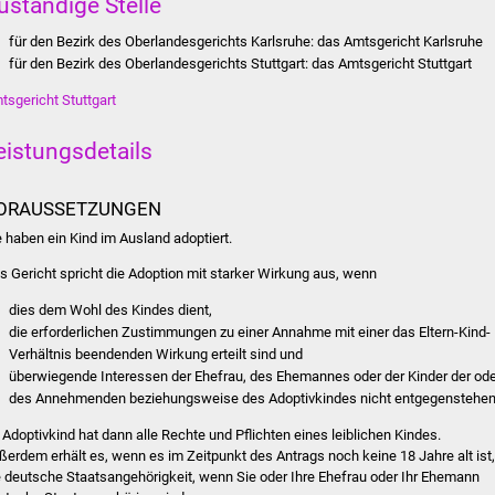
uständige Stelle
für den Bezirk des Oberlandesgerichts Karlsruhe: das Amtsgericht Karlsruhe
für den Bezirk des Oberlandesgerichts Stuttgart: das Amtsgericht Stuttgart
tsgericht Stuttgart
eistungsdetails
ORAUSSETZUNGEN
e haben ein Kind im Ausland adoptiert.
s Gericht spricht die Adoption mit starker Wirkung aus, wenn
dies dem Wohl des Kindes dient,
die erforderlichen Zustimmungen zu einer Annahme mit einer das Eltern-Kind-
Verhältnis beendenden Wirkung erteilt sind und
überwiegende Interessen der Ehefrau, des Ehemannes oder der Kinder der od
des Annehmenden beziehungsweise des Adoptivkindes nicht entgegenstehen
r Adoptivkind hat dann alle Rechte und Pflichten eines leiblichen Kindes.
ßerdem erhält es, wenn es im Zeitpunkt des Antrags noch keine 18 Jahre alt ist,
e deutsche Staatsangehörigkeit, wenn Sie oder Ihre Ehefrau oder Ihr Ehemann