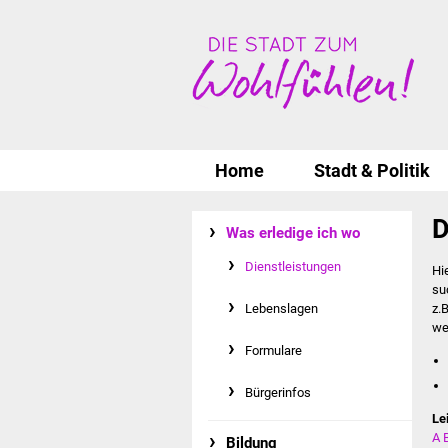
Home
Stadt & Politik
D
Was erledige ich wo
Dienstleistungen
Hi
su
Lebenslagen
z.
we
Formulare
Bürgerinfos
Le
A
Bildung