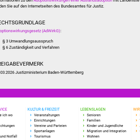
formationen zu den
Adoptionswirkungen einer Auslandsadoption
mit Länderliste
nden Sie auf den Internetseiten des Bundesamtes für Justiz.
ECHTSGRUNDLAGE
optionswirkungsgesetz (AdWirkG)
:
§ 3 Umwandlungsausspruch
§ 6 Zuständigkeit und Verfahren
REIGABEVERMERK
.03.2026 Justizministerium Baden-Württemberg
VICE
KULTUR & FREIZEIT
LEBENSLAGEN
WIR
e ich wo
Veranstaltungen
Senioren
Einrichtungen
Familien
richtungen
Vereine und Parteien
Kinder und Jugendliche
Sportanlagen
Migration und Integration
und Notfall
Tourismus
Wohnen