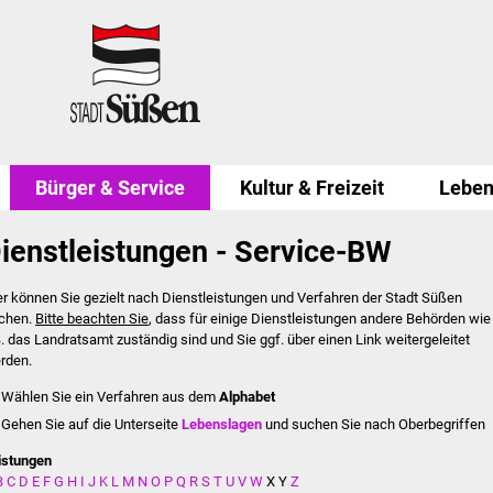
Bürger & Service
Kultur & Freizeit
Leben
ienstleistungen - Service-BW
er können Sie gezielt nach Dienstleistungen und Verfahren der Stadt Süßen
chen.
Bitte beachten Sie
, dass für einige Dienstleistungen andere Behörden wie
B. das Landratsamt zuständig sind und Sie ggf. über einen Link weitergeleitet
rden.
Wählen Sie ein Verfahren aus dem
Alphabet
Gehen Sie auf die Unterseite
Lebenslagen
und suchen Sie nach Oberbegriffen
istungen
B
C
D
E
F
G
H
I
J
K
L
M
N
O
P
Q
R
S
T
U
V
W
X
Y
Z