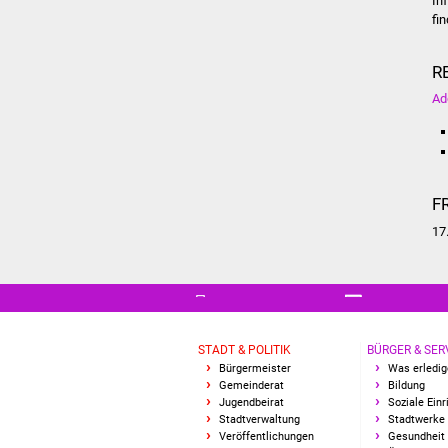
In
fi
R
Ad
F
17
STADT & POLITIK
BÜRGER & SER
Bürgermeister
Was erledig
Gemeinderat
Bildung
Jugendbeirat
Soziale Ein
Stadtverwaltung
Stadtwerke
Veröffentlichungen
Gesundheit 