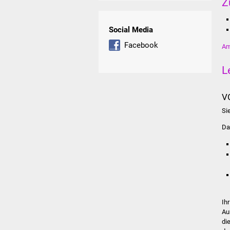
Z
Social Media
Facebook
Am
L
V
Si
Da
Ih
Au
di