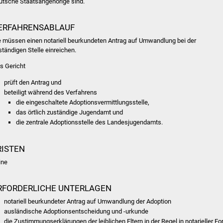
utsche Staatsangehörige sind.
ERFAHRENSABLAUF
e müssen einen notariell beurkundeten Antrag auf Umwandlung bei der
ständigen Stelle einreichen.
s Gericht
prüft den Antrag und
beteiligt während des Verfahrens
die eingeschaltete Adoptionsvermittlungsstelle,
das örtlich zuständige Jugendamt und
die zentrale Adoptionsstelle des Landesjugendamts.
RISTEN
ine
RFORDERLICHE UNTERLAGEN
notariell beurkundeter Antrag auf Umwandlung der Adoption
ausländische Adoptionsentscheidung und -urkunde
die Zustimmungserklärungen der leiblichen Eltern in der Regel in notarieller F