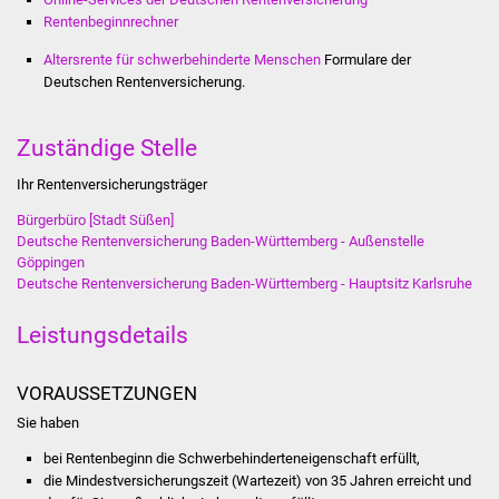
Stadtinfo
Rentenbeginnrechner
Altersrente für schwerbehinderte Menschen
Formulare der
Jubiläumsjahr 2021
Deutschen Rentenversicherung.
Partnerstädte
Zuständige Stelle
Projekte
Ihr Rentenversicherungsträger
Bürgerbüro [Stadt Süßen]
Schulentwicklung Bizet
Deutsche Rentenversicherung Baden-Württemberg - Außenstelle
Göppingen
Sanierung Hallenbad
Deutsche Rentenversicherung Baden-Württemberg - Hauptsitz Karlsruhe
Leistungsdetails
Sanierung Bizethalle
Ortsentwicklung
VORAUSSETZUNGEN
Sie haben
Presse
bei Rentenbeginn die Schwerbehinderteneigenschaft erfüllt,
die Mindestversicherungszeit (Wartezeit) von 35 Jahren erreicht und
Bürger & Service