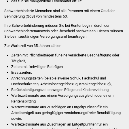
das für Sie maßgebliche Lebensalter erfüllt.
Was erledige ich wo
Schwerbehinderte Menschen sind alle Personen mit einem Grad der
Behinderung (GdB) von mindestens 50.
Dienstleistungen
Ihre Schwerbehinderung müssen Sie bei Rentenbeginn durch den
Schwerbehindertenausweis oder -bescheid nachweisen. Diesen müssen
Sie beim zuständigen Versorgungsamt beantragen.
Lebenslagen
Zur Wartezeit von 35 Jahren zählen
Formulare
Zeiten mit Pflichtbeiträgen für eine versicherte Beschäftigung oder
Tätigkeit,
Bürgerinfos
Zeiten mit freiwilligen Beiträgen,
Ersatzzeiten,
Bildung
Anrechnungszeiten (beispielsweise Schul-, Fachschul und
Hochschulzeiten, Arbeitslosengeldbezug, Krankengeldbezug),
Berücksichtigungszeiten wegen Pflege und Kindererziehung,
Schulen
Wartezeitmonate aus einem Versorgungsausgleich oder einem
Rentensplitting,
Kindergärten
Wartezeitmonate aus Zuschlägen an Entgeltpunkten für ein
Arbeitsentgelt aus geringfügiger versicherungsfreier Beschäftigung
Kolping-Musikschule
sowie,
Wartezeitmonate aus Zuschlägen an Entgeltpunkten für ein