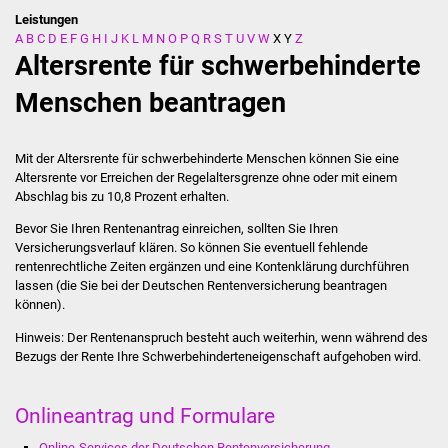
Leistungen
A
B
C
D
E
F
G
H
I
J
K
L
M
N
O
P
Q
R
S
T
U
V
W
X
Y
Z
Stadtverwaltung
Altersrente für schwerbehinderte
Ansprechpartner
Menschen beantragen
Behördenwegweiser
Mit der Altersrente für schwerbehinderte Menschen können Sie eine
Altersrente vor Erreichen der Regelaltersgrenze ohne oder mit einem
Stellenangebote
Abschlag bis zu 10,8 Prozent erhalten.
Bevor Sie Ihren Rentenantrag einreichen, sollten Sie Ihren
Kontakt
Versicherungsverlauf klären. So können Sie eventuell fehlende
rentenrechtliche Zeiten ergänzen und eine Kontenklärung durchführen
Veröffentlichungen
lassen (die Sie bei der Deutschen Rentenversicherung beantragen
können).
Ortsrecht
Hinweis: Der Rentenanspruch besteht auch weiterhin, wenn während des
Bezugs der Rente Ihre Schwerbehinderteneigenschaft aufgehoben wird.
FNP / Bebauungspläne
Onlineantrag und Formulare
Wahlen
Online-Services der Deutschen Rentenversicherung