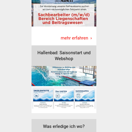
IKG Auen
Ausschreibungen
Öffentliche
mehr erfahren
Ausschreibung
Hallenbad: Saisonstart und
Europaweite
Webshop
Ausschreibung
Beschränkte
Ausschreibung
Freihändige Vergabe
Gewerbeverzeichnis
Gewerbe - Selbsteintrag
Was erledige ich wo?