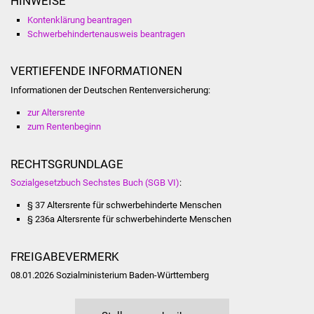
HINWEISE
Senioren
Kontenklärung beantragen
Schwerbehindertenausweis beantragen
Stadtseniorenrat
Sommerwochen für
VERTIEFENDE INFORMATIONEN
Ältere
Informationen der Deutschen Rentenversicherung:
zur Altersrente
Seniorenwohn- und
zum Rentenbeginn
Pflegeheim
RECHTSGRUNDLAGE
Familien
Sozialgesetzbuch Sechstes Buch (SGB VI)
:
Familientreff
§ 37 Altersrente für schwerbehinderte Menschen
§ 236a Altersrente für schwerbehinderte Menschen
Kinder und Jugendliche
FREIGABEVERMERK
Schülerferienprogramm
08.01.2026
Sozialministerium Baden-Württemberg
Migration und Integration