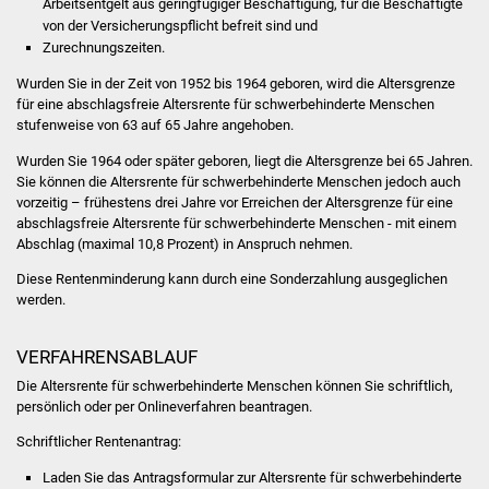
Arbeitsentgelt aus geringfügiger Beschäftigung, für die Beschäftigte
Volkshochschule
von der Versicherungspflicht befreit sind und
Zurechnungszeiten.
Soziale Einrichtungen
Wurden Sie in der Zeit von 1952 bis 1964 geboren, wird die Altersgrenze
für eine abschlagsfreie Altersrente für schwerbehinderte Menschen
Kirchen
stufenweise von 63 auf 65 Jahre angehoben.
Wurden Sie 1964 oder später geboren, liegt die Altersgrenze bei 65 Jahren.
Lokale Agenda
Sie können die Altersrente für schwerbehinderte Menschen jedoch auch
vorzeitig – frühestens drei Jahre vor Erreichen der Altersgrenze für eine
Jugendhaus
abschlagsfreie Altersrente für schwerbehinderte Menschen - mit einem
Abschlag (maximal 10,8 Prozent) in Anspruch nehmen.
Fachteam Jugend
Diese Rentenminderung kann durch eine Sonderzahlung ausgeglichen
werden.
Kinder- und
Familienzentrum
VERFAHRENSABLAUF
Die Altersrente für schwerbehinderte Menschen können Sie schriftlich,
Stadtwerke
persönlich oder per Onlineverfahren beantragen.
Schriftlicher Rentenantrag:
Suenergie
Laden Sie das Antragsformular zur Altersrente für schwerbehinderte