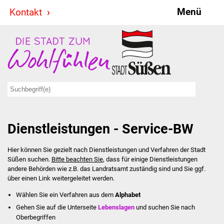
Menü
Kontakt
Stadt & Politik
Bürgermeister
Reden
Gemeinderat
Dienstleistungen - Service-BW
Ausschüsse
Hier können Sie gezielt nach Dienstleistungen und Verfahren der Stadt
Ratsinformationssystem
Süßen suchen.
Bitte beachten Sie
, dass für einige Dienstleistungen
andere Behörden wie z.B. das Landratsamt zuständig sind und Sie ggf.
Jugendbeirat
über einen Link weitergeleitet werden.
Wählen Sie ein Verfahren aus dem
Alphabet
Summerrockfestival
Gehen Sie auf die Unterseite
Lebenslagen
und suchen Sie nach
Oberbegriffen
Hallenbadparty