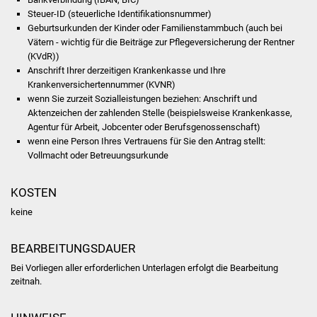
Steuer-ID (steuerliche Identifikationsnummer)
Vereine und Parteien
Geburtsurkunden der Kinder oder Familienstammbuch (auch bei
Vätern - wichtig für die Beiträge zur Pflegeversicherung der Rentner
Selbsteintrag Vereine
(KVdR))
Anschrift Ihrer derzeitigen Krankenkasse und Ihre
Krankenversichertennummer (KVNR)
Beirat Süßener Vereine
wenn Sie zurzeit Sozialleistungen beziehen: Anschrift und
Aktenzeichen der zahlenden Stelle (beispielsweise Krankenkasse,
Sportanlagen
Agentur für Arbeit, Jobcenter oder Berufsgenossenschaft)
wenn eine Person Ihres Vertrauens für Sie den Antrag stellt:
Tourismus
Vollmacht oder Betreuungsurkunde
Erlebnisregion
KOSTEN
Schwäbischer Albtrauf
keine
Route der
BEARBEITUNGSDAUER
Industriekultur
Bei Vorliegen aller erforderlichen Unterlagen erfolgt die Bearbeitung
zeitnah.
Lebenslagen