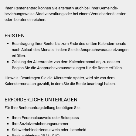
Veranstaltungen
Ihren Rentenantrag können Sie alternativ auch bei Ihrer Gemeinde-
beziehungsweise Stadtverwaltung oder bei einem
Versichertenältesten
Stadtfest
oder -berater
einreichen.
Ostermarkt
FRISTEN
Beantragung Ihrer Rente: bis zum Ende des dritten Kalendermonats
Einrichtungen
nach Ablauf des Monats, in dem Sie die Anspruchsvoraussetzungen
erfüllen.
Hallenbad
Zahlung der Altersrente: von dem Kalendermonat an, zu dessen
Beginn Sie die Anspruchsvoraussetzungen für die Rente erfüllen.
Stadtbücherei
Hinweis: Beantragen Sie die Altersrente später, wird sie von dem
Kalendermonat an gezahlt, in dem Sie die Rente beantragt haben.
Stadtarchiv
ERFORDERLICHE UNTERLAGEN
Zehntscheuer
Für Ihre Rentenantragstellung benötigen Sie:
Bürgerhaus
Ihren Personalausweis oder Reisepass
Ihre Sozialversicherungsnummer
Kulturhalle
Schwerbehindertenausweis oder -bescheid
Bankverbindung (IBAN, BIC)