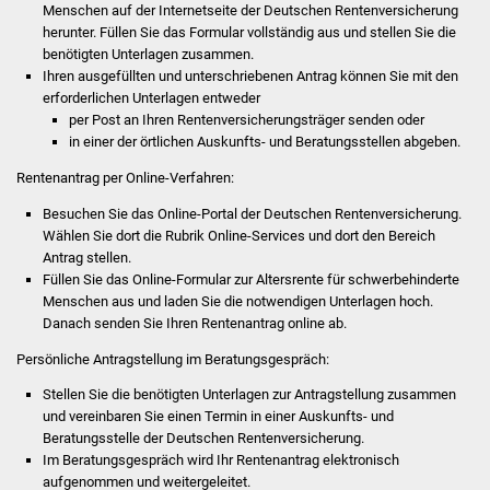
NETZMonitor
Menschen auf der Internetseite der Deutschen Rentenversicherung
herunter. Füllen Sie das Formular vollständig aus und stellen Sie die
benötigten Unterlagen zusammen.
Gesundheit und Notfall
Ihren ausgefüllten und unterschriebenen Antrag können Sie mit den
erforderlichen Unterlagen entweder
Ärzte und Apotheken
per Post an Ihren Rentenversicherungsträger senden oder
in einer der örtlichen Auskunfts- und Beratungsstellen abgeben.
Pflege von Angehörigen
Rentenantrag per Online-Verfahren:
Hitzewarnung / UV-
Besuchen Sie das Online-Portal der Deutschen Rentenversicherung.
Wählen Sie dort die Rubrik Online-Services und dort den Bereich
Index
Antrag stellen.
Füllen Sie das Online-Formular zur Altersrente für schwerbehinderte
ÖPNV
Menschen aus und laden Sie die notwendigen Unterlagen hoch.
Danach senden Sie Ihren Rentenantrag online ab.
Bürgerbus (MOBS)
Persönliche Antragstellung im Beratungsgespräch:
Abfall und Entsorgung
Stellen Sie die benötigten Unterlagen zur Antragstellung zusammen
und vereinbaren Sie einen Termin in einer Auskunfts- und
Beratungsstelle der Deutschen Rentenversicherung.
Kultur & Freizeit
Im Beratungsgespräch wird Ihr Rentenantrag elektronisch
aufgenommen und weitergeleitet.