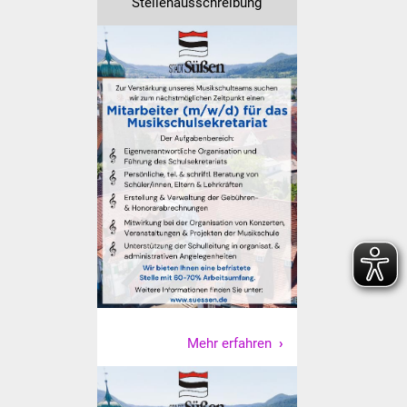
Stellenausschreibung
Freundeskreis Asyl
Ukraine-Hilfe
Wohnen
Bauen in Süßen
Wohnimmobilien +
Baugrundstücke
Wirtschaft
Haushalt & Infos
Mehr erfahren
Wirtschaftsförderung
Gewerbeimmobilien