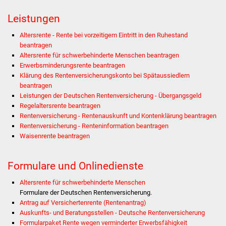
Stadtinfo
Leistungen
Jubiläumsjahr 2021
Altersrente - Rente bei vorzeitigem Eintritt in den Ruhestand
beantragen
Altersrente für schwerbehinderte Menschen beantragen
Partnerstädte
Erwerbsminderungsrente beantragen
Klärung des Rentenversicherungskonto bei Spätaussiedlern
Projekte
beantragen
Leistungen der Deutschen Rentenversicherung - Übergangsgeld
Schulentwicklung Bizet
Regelaltersrente beantragen
Rentenversicherung - Rentenauskunft und Kontenklärung beantragen
Rentenversicherung - Renteninformation beantragen
Sanierung Hallenbad
Waisenrente beantragen
Sanierung Bizethalle
Formulare und Onlinedienste
Ortsentwicklung
Altersrente für schwerbehinderte Menschen
Formulare der Deutschen Rentenversicherung.
Presse
Antrag auf Versichertenrente (Rentenantrag)
Auskunfts- und Beratungsstellen - Deutsche Rentenversicherung
Bürger & Service
Formularpaket Rente wegen verminderter Erwerbsfähigkeit