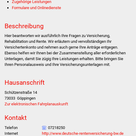
Zugehörige Leistungen
Formulare und Onlinedienste
Stadtverwaltung
Beschreibung
Ansprechpartner
Hier beantworten wir ausführlich Ihre Fragen zu Versicherung,
Behördenwegweiser
Rehabilitation und Rente. Wir erläutern und vervollständigen Ihr
Versichertenkonto und nehmen auch gerne Ihre Anträge entgegen.
Ebenso helfen wir Ihnen bei der Zusammenstellung aller erforderlichen
Stellenangebote
Unterlagen, damit Sie zügig Ihre Leistungen erhalten. Bitte bringen Sie
Ihren Personalausweis und Ihre Versicherungsunterlagen mit.
Kontakt
Hausanschrift
Veröffentlichungen
Schützenstraße 14
73033
Göppingen
Ortsrecht
Zur elektronischen Fahrplanauskunft
FNP / Bebauungspläne
Kontakt
Wahlen
Telefon
07218250
Internet
http://www.deutsche-rentenversicherung-bw.de