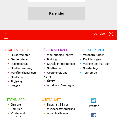
Veranstaltungen
Kalender
Stadtfest
Ostermarkt
nach oben
Einrichtungen
STADT & POLITIK
BÜRGER & SERVICE
KULTUR & FREIZEIT
Hallenbad
Bürgermeister
Was erledige ich wo
Veranstaltungen
Gemeinderat
Bildung
Einrichtungen
Stadtbücherei
Jugendbeirat
Soziale Einrichtungen
Vereine und Parteien
Stadtverwaltung
Stadtwerke
Sportanlagen
Veröffentlichungen
Gesundheit und
Tourismus
Stadtarchiv
Notfall
Stadtinfo
ÖPNV
Projekte
Abfall und Entsorgung
Presse
Zehntscheuer
Bürgerhaus
LEBENSLAGEN
WIRTSCHAFT
Senioren
Haushalt & Infos
Twitter
Familien
Wirtschaftsförderung
Kulturhalle
Kinder und
Ausschreibungen