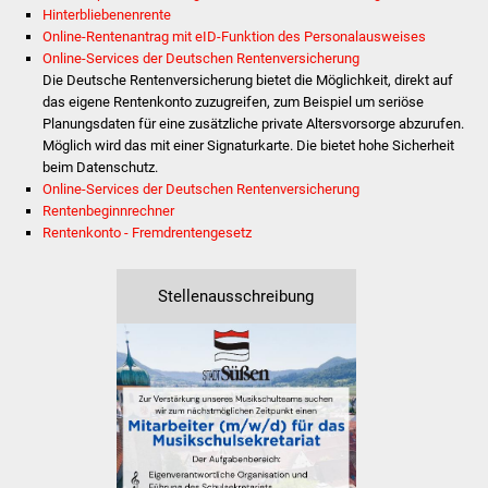
Hinterbliebenenrente
Online-Rentenantrag mit eID-Funktion des Personalausweises
Was erledige ich wo
Online-Services der Deutschen Rentenversicherung
Die Deutsche Rentenversicherung bietet die Möglichkeit, direkt auf
Dienstleistungen
das eigene Rentenkonto zuzugreifen, zum Beispiel um seriöse
Planungsdaten für eine zusätzliche private Altersvorsorge abzurufen.
Lebenslagen
Möglich wird das mit einer Signaturkarte. Die bietet hohe Sicherheit
beim Datenschutz.
Online-Services der Deutschen Rentenversicherung
Formulare
Rentenbeginnrechner
Rentenkonto - Fremdrentengesetz
Bürgerinfos
Bildung
Stellenausschreibung
Schulen
Kindergärten
Kolping-Musikschule