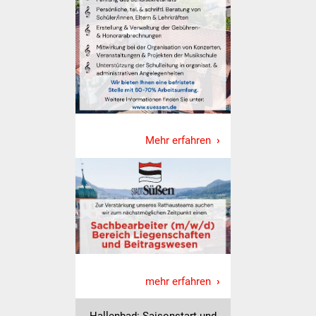
Volkshochschule
Soziale Einrichtungen
Kirchen
Lokale Agenda
Jugendhaus
Mehr erfahren
Fachteam Jugend
Kinder- und
Familienzentrum
Stadtwerke
mehr erfahren
Suenergie