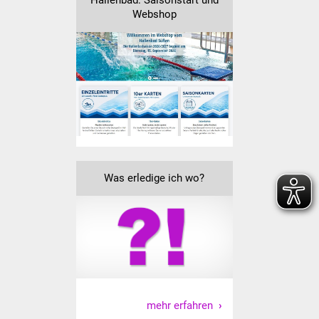
Hallenbad: Saisonstart und
NETZMonitor
Webshop
Gesundheit und Notfall
Ärzte und Apotheken
Pflege von Angehörigen
Hitzewarnung / UV-
Index
Was erledige ich wo?
ÖPNV
Bürgerbus (MOBS)
Abfall und Entsorgung
Kultur & Freizeit
mehr erfahren