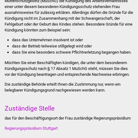
Mutterschutzgesetz (MuSchG) die Kündigung des Arbeitsverhältnisses
Stadtinfo
einer unter diesem besonderen Kündigungsschutz stehenden Frau
ausnahmsweise für zulässig erklären.
Allerdings dürfen die Gründe für die
Kündigung nicht im Zusammenhang mit der Schwangerschaft, der
Jubiläumsjahr 2021
Fehlgeburt oder der Geburt des Kindes stehen. Besondere Gründe für eine
Kündigung könnten zum Beispiel sein:
Partnerstädte
dass das Unternehmen insolvent ist oder
dass der Betrieb teilweise stillgelegt wird oder
Projekte
dass Sie eine besonders schwere Pflichtverletzung begangen haben.
Schulentwicklung Bizet
Möchten Sie einer Beschäftigten kündigen, die unter dem besonderem
Kündigungsschutz nach § 17 Absatz 1 MuSchG steht, müssen Sie dies
vor der Kündigung beantragen und entsprechende Nachweise erbringen.
Sanierung Hallenbad
Die zuständige Behörde erteilt Ihnen die Zustimmung nur, wenn ein
belegbarer Kündigungsgrund nachgewiesen werden kann.
Sanierung Bizethalle
Ortsentwicklung
Zuständige Stelle
das für den Beschäftigungsort der Frau zuständige Regierungspräsidium
Presse
Regierungspräsidium Stuttgart
Bürger & Service