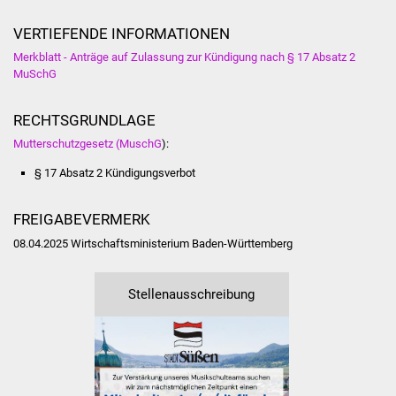
NETZMonitor
VERTIEFENDE INFORMATIONEN
Gesundheit und Notfall
Merkblatt - Anträge auf Zulassung zur Kündigung nach § 17 Absatz 2
MuSchG
Ärzte und Apotheken
RECHTSGRUNDLAGE
Pflege von Angehörigen
Mutterschutzgesetz (MuschG
):
Hitzewarnung / UV-
§ 17 Absatz 2 Kündigungsverbot
Index
FREIGABEVERMERK
ÖPNV
08.04.2025 Wirtschaftsministerium Baden-Württemberg
Bürgerbus (MOBS)
Stellenausschreibung
Abfall und Entsorgung
Kultur & Freizeit