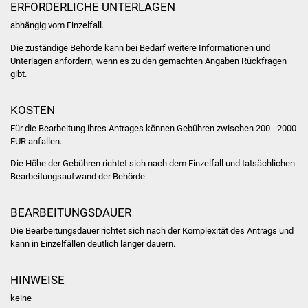
ERFORDERLICHE UNTERLAGEN
Volkshochschule
abhängig vom Einzelfall.
Soziale Einrichtungen
Die zuständige Behörde kann bei Bedarf weitere Informationen und
Unterlagen anfordern, wenn es zu den gemachten Angaben Rückfragen
Kirchen
gibt.
Lokale Agenda
KOSTEN
Für die Bearbeitung ihres Antrages können Gebühren zwischen
200 - 2000
Jugendhaus
EUR anfallen.
Die Höhe der Gebühren richtet sich nach dem
Einzelfall und tatsächlichen
Fachteam Jugend
Bearbeitungsaufwand der Behörde.
Kinder- und
BEARBEITUNGSDAUER
Familienzentrum
Die Bearbeitungsdauer richtet sich nach der Komplexität des Antrags und
kann in Einzelfällen deutlich länger dauern.
Stadtwerke
HINWEISE
Suenergie
keine