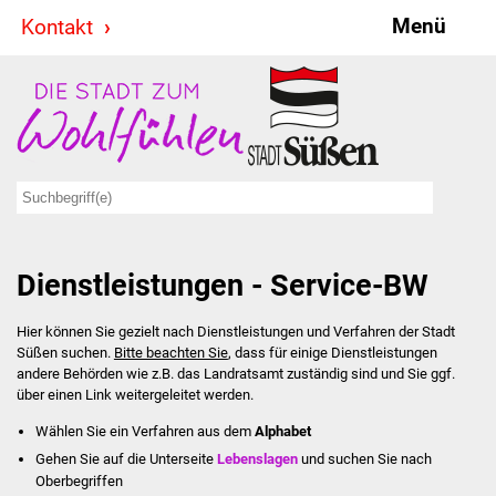
Menü
Kontakt
Stadt & Politik
Bürgermeister
Reden
Gemeinderat
Dienstleistungen - Service-BW
Ausschüsse
Hier können Sie gezielt nach Dienstleistungen und Verfahren der Stadt
Ratsinformationssystem
Süßen suchen.
Bitte beachten Sie
, dass für einige Dienstleistungen
andere Behörden wie z.B. das Landratsamt zuständig sind und Sie ggf.
Jugendbeirat
über einen Link weitergeleitet werden.
Wählen Sie ein Verfahren aus dem
Alphabet
Summerrockfestival
Gehen Sie auf die Unterseite
Lebenslagen
und suchen Sie nach
Oberbegriffen
Hallenbadparty