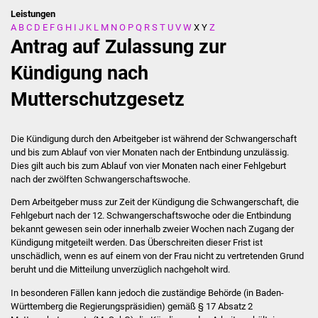
Leistungen
A
B
C
D
E
F
G
H
I
J
K
L
M
N
O
P
Q
R
S
T
U
V
W
X
Y
Z
Stadtverwaltung
Antrag auf Zulassung zur
Ansprechpartner
Kündigung nach
Mutterschutzgesetz
Behördenwegweiser
Stellenangebote
Die Kündigung durch den Arbeitgeber ist während der Schwangerschaft
und bis zum Ablauf von vier Monaten nach der Entbindung unzulässig.
Kontakt
Dies gilt auch bis zum Ablauf von vier Monaten nach einer Fehlgeburt
nach der zwölften Schwangerschaftswoche.
Veröffentlichungen
Dem Arbeitgeber muss zur Zeit der Kündigung die Schwangerschaft, die
Fehlgeburt nach der 12. Schwangerschaftswoche oder die Entbindung
bekannt gewesen sein oder innerhalb zweier Wochen nach Zugang der
Ortsrecht
Kündigung mitgeteilt werden. Das Überschreiten dieser Frist ist
unschädlich, wenn es auf einem von der Frau nicht zu vertretenden Grund
FNP / Bebauungspläne
beruht und die Mitteilung unverzüglich nachgeholt wird.
In besonderen Fällen kann jedoch die zuständige Behörde (in Baden-
Wahlen
Württemberg die Regierungspräsidien) gemäß § 17 Absatz 2