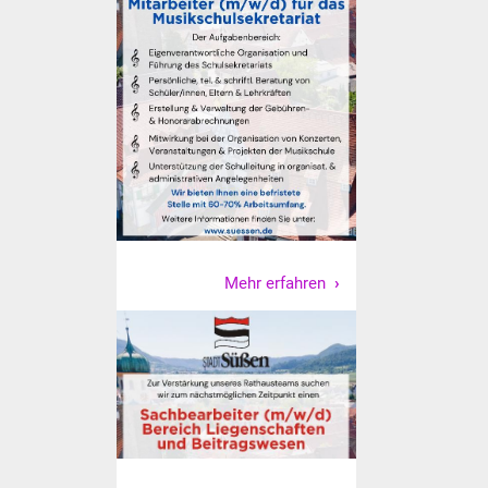
Veranstaltungen
Stadtfest
Ostermarkt
Einrichtungen
Hallenbad
Stadtbücherei
Mehr erfahren
Stadtarchiv
Zehntscheuer
Bürgerhaus
Kulturhalle