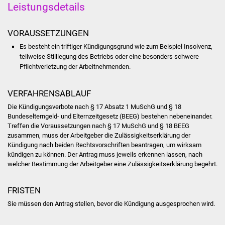
Leistungsdetails
Was erledige ich wo
VORAUSSETZUNGEN
Dienstleistungen
Es besteht ein triftiger Kündigungsgrund wie zum Beispiel Insolvenz,
teilweise Stilllegung des Betriebs oder eine besonders schwere
Lebenslagen
Pflichtverletzung der Arbeitnehmenden.
Formulare
VERFAHRENSABLAUF
Die Kündigungsverbote nach § 17 Absatz 1 MuSchG und § 18
Bürgerinfos
Bundeselterngeld- und Elternzeitgesetz (BEEG) bestehen nebeneinander.
Treffen die Voraussetzungen nach § 17 MuSchG und § 18 BEEG
Bildung
zusammen, muss der Arbeitgeber die Zulässigkeitserklärung der
Kündigung nach beiden Rechtsvorschriften beantragen, um wirksam
kündigen zu können. Der Antrag muss jeweils erkennen lassen, nach
Schulen
welcher Bestimmung der Arbeitgeber eine Zulässigkeitserklärung begehrt.
Kindergärten
FRISTEN
Sie müssen den Antrag stellen, bevor die Kündigung ausgesprochen wird.
Kolping-Musikschule