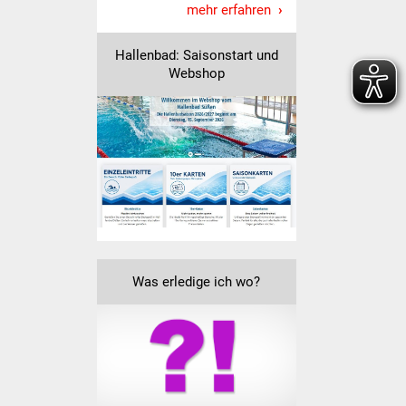
mehr erfahren
Vereine und Parteien
Hallenbad: Saisonstart und
Selbsteintrag Vereine
Webshop
Beirat Süßener Vereine
Sportanlagen
Tourismus
Erlebnisregion
Schwäbischer Albtrauf
Was erledige ich wo?
Route der
Industriekultur
Lebenslagen