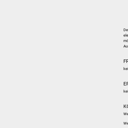
De
el
mö
Au
F
ke
E
ke
K
We
We