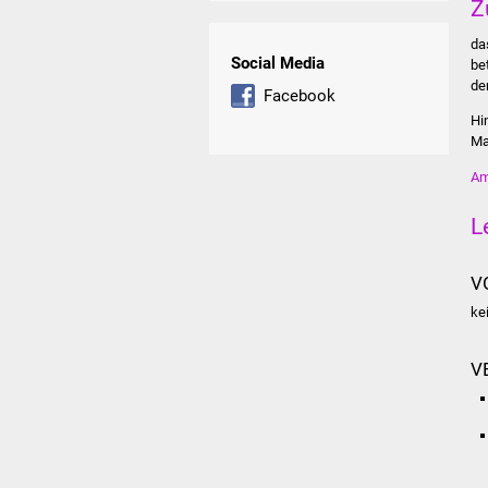
Z
da
Social Media
be
de
Facebook
Hi
Ma
Am
L
V
ke
V