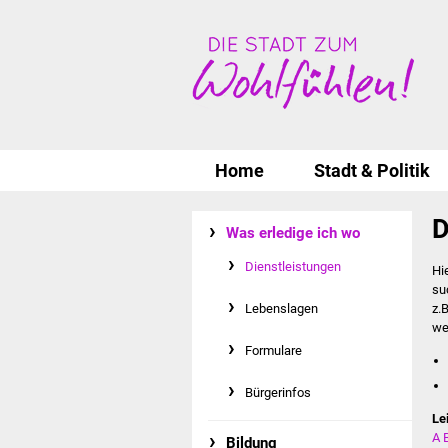
Home
Stadt & Politik
D
Was erledige ich wo
Dienstleistungen
Hi
su
Lebenslagen
z.
we
Formulare
Bürgerinfos
Le
A
Bildung