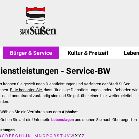
Bürger & Service
Kultur & Freizeit
Leben
ienstleistungen - Service-BW
er können Sie gezielt nach Dienstleistungen und Verfahren der Stadt Süßen
chen.
Bitte beachten Sie
, dass für einige Dienstleistungen andere Behörden wie
B. das Landratsamt zuständig sind und Sie ggf. über einen Link weitergeleitet
rden.
Wählen Sie ein Verfahren aus dem
Alphabet
Gehen Sie auf die Unterseite
Lebenslagen
und suchen Sie nach Oberbegriffen
istungen
B
C
D
E
F
G
H
I
J
K
L
M
N
O
P
Q
R
S
T
U
V
W
X
Y
Z