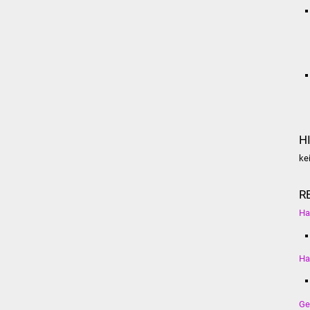
H
ke
R
Ha
Ha
Ge