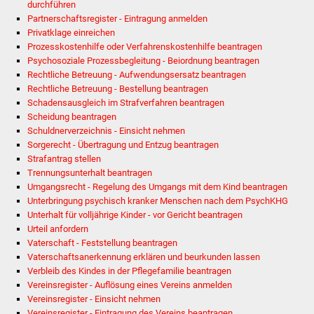
Veranstaltungen
durchführen
Partnerschaftsregister - Eintragung anmelden
Privatklage einreichen
Stadtfest
Prozesskostenhilfe oder Verfahrenskostenhilfe beantragen
Psychosoziale Prozessbegleitung - Beiordnung beantragen
Ostermarkt
Rechtliche Betreuung - Aufwendungsersatz beantragen
Rechtliche Betreuung - Bestellung beantragen
Einrichtungen
Schadensausgleich im Strafverfahren beantragen
Scheidung beantragen
Schuldnerverzeichnis - Einsicht nehmen
Hallenbad
Sorgerecht - Übertragung und Entzug beantragen
Strafantrag stellen
Stadtbücherei
Trennungsunterhalt beantragen
Umgangsrecht - Regelung des Umgangs mit dem Kind beantragen
Stadtarchiv
Unterbringung psychisch kranker Menschen nach dem PsychKHG
Unterhalt für volljährige Kinder - vor Gericht beantragen
Urteil anfordern
Zehntscheuer
Vaterschaft - Feststellung beantragen
Vaterschaftsanerkennung erklären und beurkunden lassen
Bürgerhaus
Verbleib des Kindes in der Pflegefamilie beantragen
Vereinsregister - Auflösung eines Vereins anmelden
Vereinsregister - Einsicht nehmen
Kulturhalle
Vereinsregister - Eintragung des Vereins beantragen