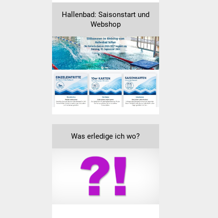
IKG Auen
Hallenbad: Saisonstart und
Webshop
Ausschreibungen
Öffentliche
Ausschreibung
Europaweite
Ausschreibung
Beschränkte
Was erledige ich wo?
Ausschreibung
Freihändige Vergabe
Gewerbeverzeichnis
Gewerbe - Selbsteintrag