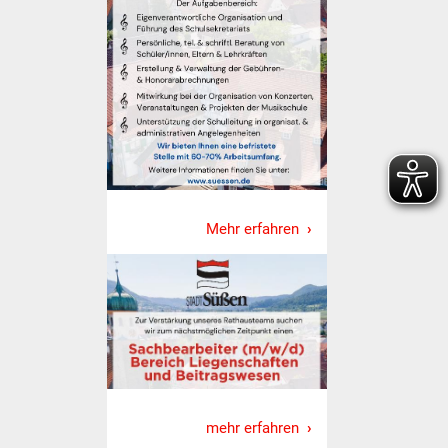
Freundeskreis Asyl
Ukraine-Hilfe
Wohnen
Bauen in Süßen
Wohnimmobilien +
Mehr erfahren
Baugrundstücke
Wirtschaft
Haushalt & Infos
Wirtschaftsförderung
Gewerbeimmobilien
mehr erfahren