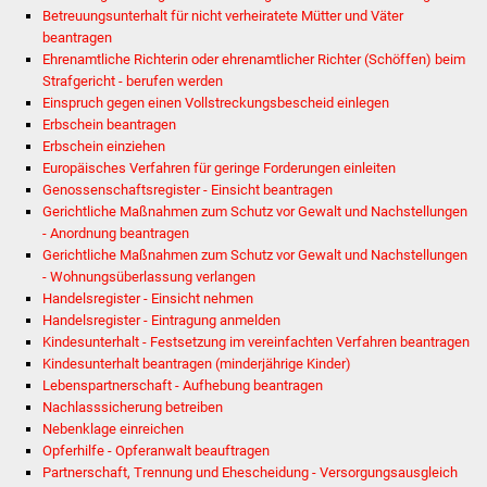
NETZMonitor
Betreuungsunterhalt für nicht verheiratete Mütter und Väter
beantragen
Gesundheit und Notfall
Ehrenamtliche Richterin oder ehrenamtlicher Richter (Schöffen) beim
Strafgericht - berufen werden
Einspruch gegen einen Vollstreckungsbescheid einlegen
Ärzte und Apotheken
Erbschein beantragen
Erbschein einziehen
Pflege von Angehörigen
Europäisches Verfahren für geringe Forderungen einleiten
Genossenschaftsregister - Einsicht beantragen
Hitzewarnung / UV-
Gerichtliche Maßnahmen zum Schutz vor Gewalt und Nachstellungen
- Anordnung beantragen
Index
Gerichtliche Maßnahmen zum Schutz vor Gewalt und Nachstellungen
- Wohnungsüberlassung verlangen
ÖPNV
Handelsregister - Einsicht nehmen
Handelsregister - Eintragung anmelden
Bürgerbus (MOBS)
Kindesunterhalt - Festsetzung im vereinfachten Verfahren beantragen
Kindesunterhalt beantragen (minderjährige Kinder)
Lebenspartnerschaft - Aufhebung beantragen
Abfall und Entsorgung
Nachlasssicherung betreiben
Nebenklage einreichen
Kultur & Freizeit
Opferhilfe - Opferanwalt beauftragen
Partnerschaft, Trennung und Ehescheidung - Versorgungsausgleich