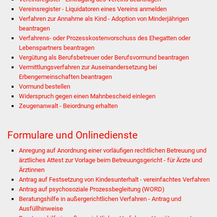
Vereinsregister - Liquidatoren eines Vereins anmelden
Vereine und Parteien
Verfahren zur Annahme als Kind - Adoption von Minderjährigen
beantragen
Selbsteintrag Vereine
Verfahrens- oder Prozesskostenvorschuss des Ehegatten oder
Lebenspartners beantragen
Vergütung als Berufsbetreuer oder Berufsvormund beantragen
Beirat Süßener Vereine
Vermittlungsverfahren zur Auseinandersetzung bei
Erbengemeinschaften beantragen
Sportanlagen
Vormund bestellen
Widerspruch gegen einen Mahnbescheid einlegen
Tourismus
Zeugenanwalt - Beiordnung erhalten
Erlebnisregion
Formulare und Onlinedienste
Schwäbischer Albtrauf
Anregung auf Anordnung einer vorläufigen rechtlichen Betreuung und
ärztliches Attest zur Vorlage beim Betreuungsgericht - für Ärzte und
Route der
Ärztinnen
Industriekultur
Antrag auf Festsetzung von Kindesunterhalt - vereinfachtes Verfahren
Antrag auf psychosoziale Prozessbegleitung (WORD)
Lebenslagen
Beratungshilfe in außergerichtlichen Verfahren - Antrag und
Ausfüllhinweise