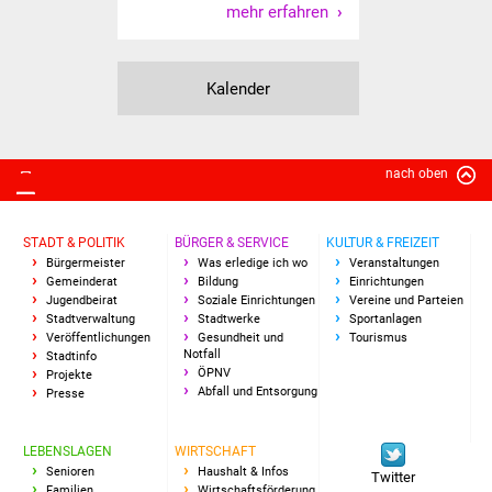
mehr erfahren
Kalender
nach oben
STADT & POLITIK
BÜRGER & SERVICE
KULTUR & FREIZEIT
Bürgermeister
Was erledige ich wo
Veranstaltungen
Gemeinderat
Bildung
Einrichtungen
Jugendbeirat
Soziale Einrichtungen
Vereine und Parteien
Stadtverwaltung
Stadtwerke
Sportanlagen
Veröffentlichungen
Gesundheit und
Tourismus
Notfall
Stadtinfo
ÖPNV
Projekte
Abfall und Entsorgung
Presse
LEBENSLAGEN
WIRTSCHAFT
Senioren
Haushalt & Infos
Twitter
Familien
Wirtschaftsförderung