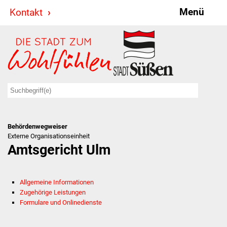
Menü
Kontakt
Stadt & Politik
Bürgermeister
Reden
Gemeinderat
Behördenwegweiser
Ausschüsse
Externe Organisationseinheit
Amtsgericht Ulm
Ratsinformationssystem
Jugendbeirat
Allgemeine Informationen
Zugehörige Leistungen
Summerrockfestival
Formulare und Onlinedienste
Hallenbadparty