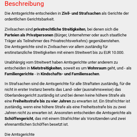
Beschreibung
Stadtverwaltung
Die Amtsgerichte entscheiden in
Zivil- und Strafsachen
als Gerichte der
ordentlichen Gerichtsbarkeit.
Ansprechpartner
Zivilsachen sind
privatrechtliche Streitigkeiten
, bei denen sich die
Parteien als Privatpersonen
(Bürger, Unternehmer oder auch staatliche
Träger als Teilnehmer des Privatrechtsverkehrs) gegenüberstehen.
Behördenwegweiser
Die Amtsgerichte sind in Zivilsachen vor allem zuständig für
erstinstanzliche Streitigkeiten mit einem Streitwert bis zu EUR 10.000.
Stellenangebote
Unabhängig vom Streitwert haben Amtsgerichte unter anderem zu
entscheiden in
Mietstreitigkeiten
, soweit es um
Wohnraum
geht, und - als
Kontakt
Familiengerichte
- in
Kindschafts-
und
Familiensachen
.
In Strafsachen sind die Amtsgerichte für alle Straftaten zuständig, für die
Veröffentlichungen
nicht in erster Instanz bereits das Land- oder (ausnahmsweise) das
Oberlandesgericht zuständig ist und bei denen keine höhere Strafe als
Ortsrecht
eine
Freiheitsstrafe bis zu vier Jahren
zu erwarten ist. Ein Strafrichter ist
zuständig, wenn eine höhere Strafe als eine Freiheitsstrafe bis zu zwei
Jahren nicht zu erwarten ist. Ansonsten entscheiden die Amtsgerichte als
FNP / Bebauungspläne
Schöffengericht
, das mit einem Strafrichter als Vorsitzenden und zwei
ehrenamtlichen Schöffen besetzt ist.
Wahlen
Die Amtsgerichte