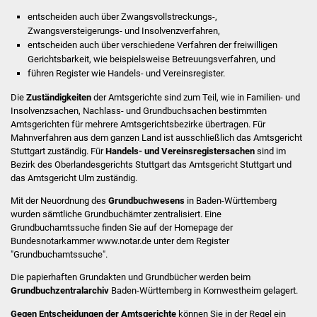
Stadtinfo
entscheiden auch über Zwangsvollstreckungs-,
Zwangsversteigerungs- und Insolvenzverfahren,
Jubiläumsjahr 2021
entscheiden auch über verschiedene Verfahren der freiwilligen
Gerichtsbarkeit, wie beispielsweise Betreuungsverfahren, und
führen Register wie Handels- und Vereinsregister.
Partnerstädte
Die
Zuständigkeiten
der Amtsgerichte sind zum Teil, wie in Familien- und
Projekte
Insolvenzsachen, Nachlass- und Grundbuchsachen bestimmten
Amtsgerichten für mehrere Amtsgerichtsbezirke übertragen. Für
Mahnverfahren aus dem ganzen Land ist ausschließlich das Amtsgericht
Schulentwicklung Bizet
Stuttgart zuständig. Für
Handels- und Vereinsregistersachen
sind im
Bezirk des Oberlandesgerichts Stuttgart das Amtsgericht Stuttgart und
Sanierung Hallenbad
das Amtsgericht Ulm zuständig.
Mit der Neuordnung des
Grundbuchwesens
in Baden-Württemberg
Sanierung Bizethalle
wurden sämtliche Grundbuchämter zentralisiert. Eine
Grundbuchamtssuche finden Sie auf der Homepage der
Bundesnotarkammer www.notar.de unter dem Register
Ortsentwicklung
"Grundbuchamtssuche".
Presse
Die papierhaften Grundakten und Grundbücher werden beim
Grundbuchzentralarchiv
Baden-Württemberg in Kornwestheim gelagert.
Bürger & Service
Gegen Entscheidungen der Amtsgerichte
können Sie in der Regel ein