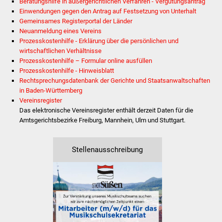
Senioren
Beratungshilfe in außergerichtlichen Verfahren - Vergütungsantrag
Einwendungen gegen den Antrag auf Festsetzung von Unterhalt
Gemeinsames Registerportal der Länder
Stadtseniorenrat
Neuanmeldung eines Vereins
Prozesskostenhilfe - Erklärung über die persönlichen und
Sommerwochen für
wirtschaftlichen Verhältnisse
Ältere
Prozesskosten­hilfe – Formular online ausfüllen
Prozesskostenhilfe - Hinweisblatt
Rechtsprechungsdatenbank der Gerichte und Staatsanwaltschaften
Seniorenwohn- und
in Baden-Württemberg
Pflegeheim
Vereinsregister
Das elektronische Vereinsregister enthält derzeit Daten für die
Familien
Amtsgerichtsbezirke Freiburg, Mannhein, Ulm und Stuttgart.
Familientreff
Stellenausschreibung
Kinder und Jugendliche
Schülerferienprogramm
Migration und Integration