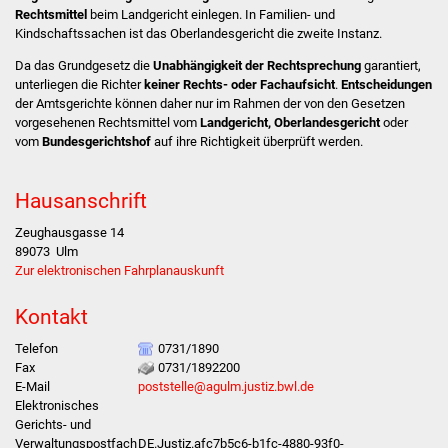
Rechtsmittel
beim Landgericht einlegen. In Familien- und
Kindschaftssachen ist das Oberlandesgericht die zweite Instanz.
Was erledige ich wo
Da das Grundgesetz die
Unabhängigkeit der Rechtsprechung
garantiert,
Dienstleistungen
unterliegen die Richter
keiner Rechts- oder Fachaufsicht
.
Entscheidungen
der Amtsgerichte können daher nur im Rahmen der von den Gesetzen
vorgesehenen Rechtsmittel vom
Landgericht, Oberlandesgericht
oder
Lebenslagen
vom
Bundesgerichtshof
auf ihre Richtigkeit überprüft werden.
Formulare
Hausanschrift
Bürgerinfos
Zeughausgasse 14
89073
Ulm
Bildung
Zur elektronischen Fahrplanauskunft
Kontakt
Schulen
Telefon
0731/1890
Kindergärten
Fax
0731/1892200
E-Mail
poststelle@agulm.justiz.bwl.de
Elektronisches
Kolping-Musikschule
Gerichts- und
Verwaltungspostfach
DE.Justiz.afc7b5c6-b1fc-4880-93f0-