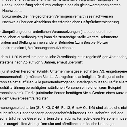
Sachkundeprüfung oder durch Vorlage eines als gleichwertig anerkannten
Nachweises
Dokumente, die Ihre geordneten Vermögensverhältnisse nachweisen
Nachweis über den Abschluss der erforderlichen Haftpflichtversicherung
r Überprüfung der erforderlichen Voraussetzungen (insbesondere Ihrer
rsönlichen Zuverlässigkeit) kann die zuständige Stelle weitere Dokumente
fordern und Stellungnahmen anderer Behörden (zum Beispiel Polizei,
ndeskriminalamt, Verfassungsschutz) einholen.
 dem 1.1.2019 wird ihre persönliche Zuverlässigkeit in regelmäßigen Abständen
ätestens nach Ablauf von 5 Jahren, erneut überprüft.
i juristischen Personen (GmbH, Unternehmensgesellschaften, AG, eingetragene
nossenschaften) müssen Sie das Antragsformular lediglich für die juristische
rson selbst ausfüllen. Alle personenbezogenen Unterlagen müssen Sie für alle z
schäftsführung berechtigten natürlichen Personen einreichen (zum Beispiel
rsonalpapiere). Für die juristische Person benötigen Sie außerdem einen Auszu
s dem Gewerbezentralregister.
rsonengesellschaften (GbR, KG, OHG, PartG, GmbH Co. KG) sind als solche nic
laubnisfähig. Daher benötigt jeder geschäftsführende Gesellschafter und jede
schäftsführende Gesellschafterin die Erlaubnis. Für jede dieser Personen müs
e ein ausgefülltes Antragsformular und sämtliche persönliche Unterlagen