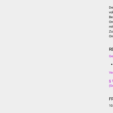
De
vo
Be
Or
mi
Zu
Or
R
Ge
Ve
§ 
(G
F
10