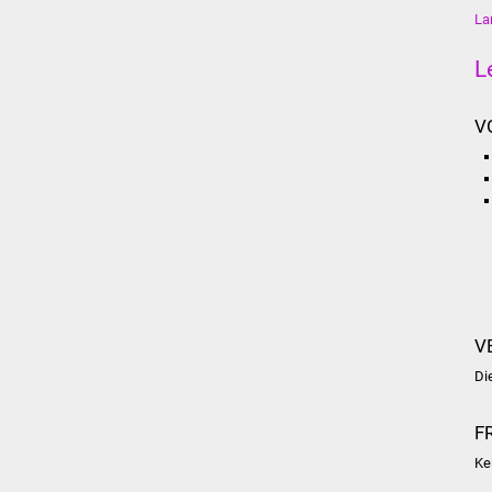
La
L
V
V
Di
F
Ke