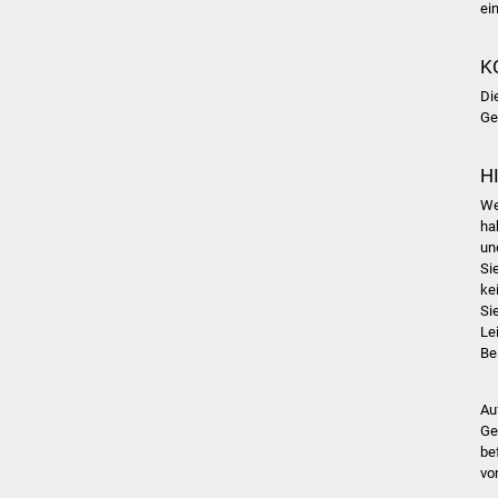
ei
K
Di
Ge
H
We
ha
un
Si
ke
Si
Le
Be
Au
Ge
be
vo