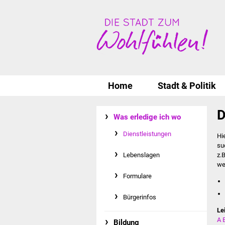
Home
Stadt & Politik
D
Was erledige ich wo
Dienstleistungen
Hi
su
Lebenslagen
z.
we
Formulare
Bürgerinfos
Le
A
Bildung