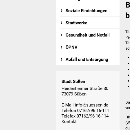
B
Soziale Einrichtungen
b
Stadtwerke
Tä
Gesundheit und Notfall
Pe
Tä
ÖPNV
sc
Abfall und Entsorgung
Stadt Süßen
Heidenheimer Straße 30
73079 Süßen
Da
E-Mail
info@suessen.de
vor
Telefon 07162/96 16-111
Telefax 07162/96 16-114
Hi
Kontakt
(W
du