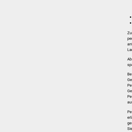
Zu
pe
an
La
Ab
sp
Be
Ge
Pe
Ge
Pe
au
Pe
er
ge
Si