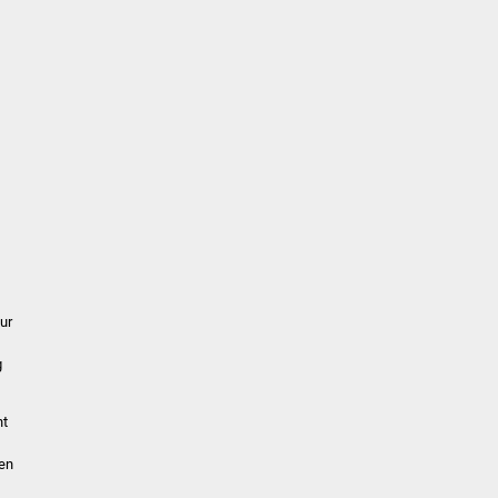
,
ur
g
ht
sen