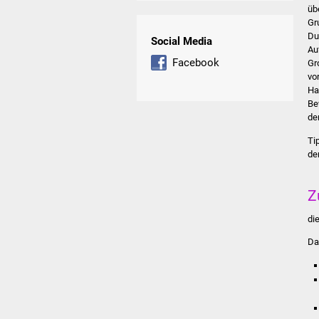
üb
Gr
Du
Social Media
Au
Facebook
Gr
vo
Ha
Be
de
Ti
de
Z
di
Da