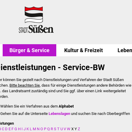
Bürger & Service
Kultur & Freizeit
Leben
ienstleistungen - Service-BW
er können Sie gezielt nach Dienstleistungen und Verfahren der Stadt Süßen
chen.
Bitte beachten Sie
, dass für einige Dienstleistungen andere Behörden wie
B. das Landratsamt zuständig sind und Sie ggf. über einen Link weitergeleitet
rden.
Wählen Sie ein Verfahren aus dem
Alphabet
Gehen Sie auf die Unterseite
Lebenslagen
und suchen Sie nach Oberbegriffen
istungen
B
C
D
E
F
G
H
I
J
K
L
M
N
O
P
Q
R
S
T
U
V
W
X
Y
Z