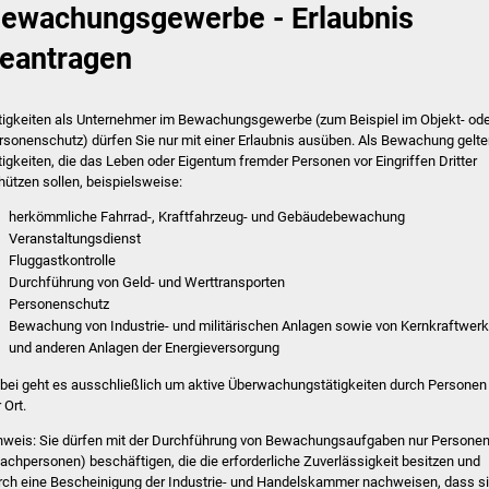
ewachungsgewerbe - Erlaubnis
eantragen
tigkeiten als Unternehmer im Bewachungsgewerbe (zum Beispiel im Objekt- ode
rsonenschutz) dürfen Sie nur mit einer Erlaubnis ausüben. Als Bewachung gelt
tigkeiten, die das Leben oder Eigentum fremder Personen vor Eingriffen Dritter
hützen sollen, beispielsweise:
herkömmliche Fahrrad-, Kraftfahrzeug- und Gebäudebewachung
Veranstaltungsdienst
Fluggastkontrolle
Durchführung von Geld- und Werttransporten
Personenschutz
Bewachung von Industrie- und militärischen Anlagen sowie von Kernkraftwer
und anderen Anlagen der Energieversorgung
bei geht es ausschließlich um aktive Überwachungstätigkeiten durch Personen
 Ort.
nweis: Sie dürfen mit der Durchführung von Bewachungsaufgaben nur Persone
achpersonen) beschäftigen, die die erforderliche Zuverlässigkeit besitzen und
rch eine Bescheinigung der Industrie- und Handelskammer nachweisen, dass s