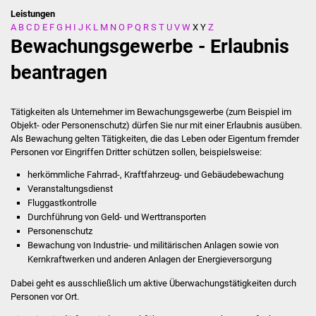
Leistungen
A
B
C
D
E
F
G
H
I
J
K
L
M
N
O
P
Q
R
S
T
U
V
W
X
Y
Z
Stadtverwaltung
Bewachungsgewerbe - Erlaubnis
Ansprechpartner
beantragen
Behördenwegweiser
Tätigkeiten als Unternehmer im Bewachungsgewerbe (zum Beispiel im
Objekt- oder Personenschutz) dürfen Sie nur mit einer Erlaubnis ausüben.
Stellenangebote
Als Bewachung gelten Tätigkeiten, die das Leben oder Eigentum fremder
Personen vor Eingriffen Dritter schützen sollen, beispielsweise:
Kontakt
herkömmliche Fahrrad-, Kraftfahrzeug- und Gebäudebewachung
Veranstaltungsdienst
Veröffentlichungen
Fluggastkontrolle
Durchführung von Geld- und Werttransporten
Ortsrecht
Personenschutz
Bewachung von Industrie- und militärischen Anlagen sowie von
Kernkraftwerken und anderen Anlagen der Energieversorgung
FNP / Bebauungspläne
Dabei geht es ausschließlich um aktive Überwachungstätigkeiten durch
Wahlen
Personen vor Ort.