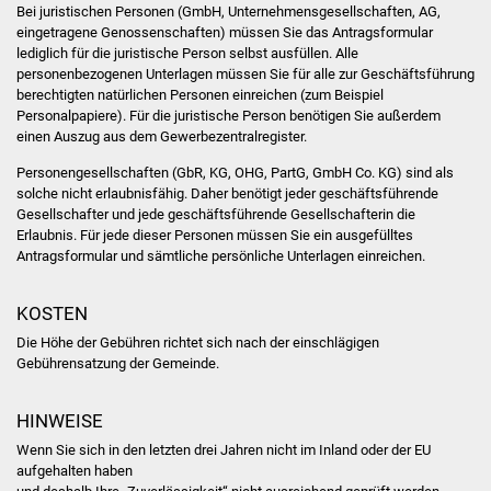
Veranstaltungen
Bei juristischen Personen (GmbH, Unternehmensgesellschaften, AG,
eingetragene Genossenschaften) müssen Sie das Antragsformular
lediglich für die juristische Person selbst ausfüllen. Alle
Stadtfest
personenbezogenen Unterlagen müssen Sie für alle zur Geschäftsführung
berechtigten natürlichen Personen einreichen (zum Beispiel
Ostermarkt
Personalpapiere). Für die juristische Person benötigen Sie außerdem
einen Auszug aus dem Gewerbezentralregister.
Einrichtungen
Personengesellschaften (GbR, KG, OHG, PartG, GmbH Co. KG) sind als
solche nicht erlaubnisfähig. Daher benötigt jeder geschäftsführende
Hallenbad
Gesellschafter und jede geschäftsführende Gesellschafterin die
Erlaubnis. Für jede dieser Personen müssen Sie ein ausgefülltes
Antragsformular und sämtliche persönliche Unterlagen einreichen.
Stadtbücherei
KOSTEN
Stadtarchiv
Die Höhe der Gebühren richtet sich nach der einschlägigen
Gebührensatzung der Gemeinde.
Zehntscheuer
Bürgerhaus
HINWEISE
Wenn Sie sich in den letzten drei Jahren nicht im Inland oder der EU
Kulturhalle
aufgehalten haben