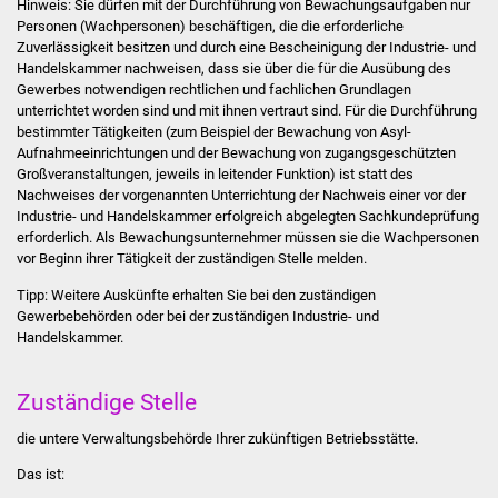
Hinweis: Sie dürfen mit der Durchführung von Bewachungsaufgaben nur
Stadtinfo
Personen (Wachpersonen) beschäftigen, die die erforderliche
Zuverlässigkeit besitzen und durch eine Bescheinigung der Industrie- und
Handelskammer nachweisen, dass sie über die für die Ausübung des
Jubiläumsjahr 2021
Gewerbes notwendigen rechtlichen und fachlichen Grundlagen
unterrichtet worden sind und mit ihnen vertraut sind. Für die Durchführung
Partnerstädte
bestimmter Tätigkeiten (zum Beispiel der Bewachung von Asyl-
Aufnahmeeinrichtungen und der Bewachung von zugangsgeschützten
Projekte
Großveranstaltungen, jeweils in leitender Funktion) ist statt des
Nachweises der vorgenannten Unterrichtung der Nachweis einer vor der
Industrie- und Handelskammer erfolgreich abgelegten Sachkundeprüfung
Schulentwicklung Bizet
erforderlich.
Als Bewachungsunternehmer müssen sie die Wachpersonen
vor Beginn ihrer Tätigkeit der zuständigen Stelle melden.
Sanierung Hallenbad
Tipp:
Weitere Auskünfte erhalten Sie bei den zuständigen
Gewerbebehörden oder bei der zuständigen Industrie- und
Sanierung Bizethalle
Handelskammer.
Ortsentwicklung
Zuständige Stelle
Presse
die untere Verwaltungsbehörde Ihrer zukünftigen Betriebsstätte.
Das ist:
Bürger & Service