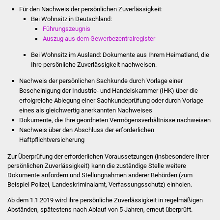
NETZMonitor
Für den Nachweis der persönlichen Zuverlässigkeit:
Bei Wohnsitz in Deutschland:
Gesundheit und Notfall
Führungszeugnis
Auszug aus dem Gewerbezentralregister
Ärzte und Apotheken
Bei Wohnsitz im Ausland: Dokumente aus Ihrem Heimatland, die
Ihre persönliche Zuverlässigkeit nachweisen.
Pflege von Angehörigen
Nachweis der persönlichen Sachkunde durch Vorlage einer
Bescheinigung der Industrie- und Handelskammer (IHK) über die
Hitzewarnung / UV-
erfolgreiche Ablegung einer Sachkundeprüfung oder durch Vorlage
Index
eines als gleichwertig anerkannten Nachweises
Dokumente, die Ihre geordneten Vermögensverhältnisse nachweisen
Nachweis über den Abschluss der erforderlichen
ÖPNV
Haftpflichtversicherung
Bürgerbus (MOBS)
Zur Überprüfung der erforderlichen Voraussetzungen (insbesondere Ihrer
persönlichen Zuverlässigkeit) kann die zuständige Stelle weitere
Dokumente anfordern und Stellungnahmen anderer Behörden (zum
Abfall und Entsorgung
Beispiel Polizei, Landeskriminalamt, Verfassungsschutz) einholen.
Kultur & Freizeit
Ab dem 1.1.2019 wird ihre persönliche Zuverlässigkeit in regelmäßigen
Abständen, spätestens nach Ablauf von 5 Jahren, erneut überprüft.