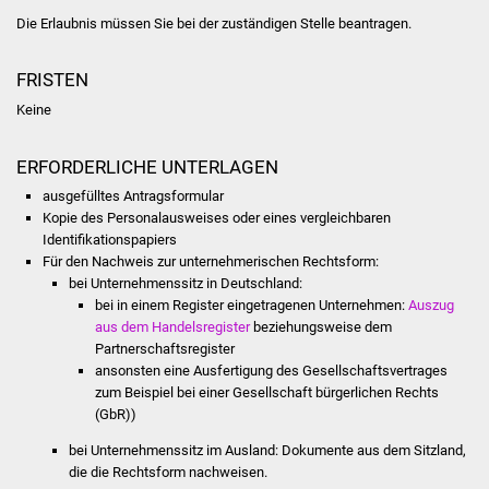
Volkshochschule
Die Erlaubnis müssen Sie bei der zuständigen Stelle beantragen.
Soziale Einrichtungen
FRISTEN
Keine
Kirchen
Lokale Agenda
ERFORDERLICHE UNTERLAGEN
ausgefülltes Antragsformular
Jugendhaus
Kopie des Personalausweises oder eines vergleichbaren
Identifikationspapiers
Für den Nachweis zur unternehmerischen Rechtsform:
Fachteam Jugend
bei Unternehmenssitz in Deutschland:
bei in einem Register eingetragenen Unternehmen:
Auszug
Kinder- und
aus dem Handelsregister
beziehungsweise dem
Familienzentrum
Partnerschaftsregister
ansonsten eine Ausfertigung des Gesellschaftsvertrages
zum Beispiel bei einer Gesellschaft bürgerlichen Rechts
Stadtwerke
(GbR))
Suenergie
bei Unternehmenssitz im Ausland: Dokumente aus dem Sitzland,
die die Rechtsform nachweisen.