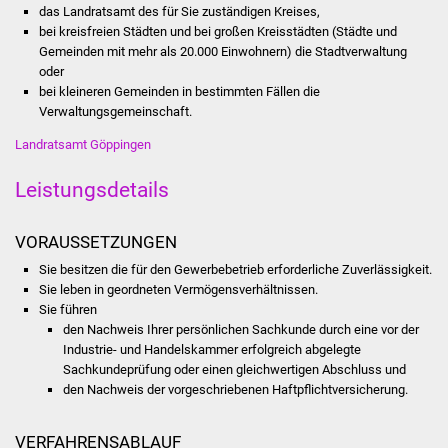
das Landratsamt des für Sie zuständigen Kreises,
bei kreisfreien Städten und bei großen Kreisstädten (Städte und
Was erledige ich wo
Gemeinden mit mehr als 20.000 Einwohnern) die Stadtverwaltung
oder
Dienstleistungen
bei kleineren Gemeinden in bestimmten Fällen die
Verwaltungsgemeinschaft.
Lebenslagen
Landratsamt Göppingen
Formulare
Leistungsdetails
Bürgerinfos
VORAUSSETZUNGEN
Sie besitzen die für den Gewerbebetrieb erforderliche Zuverlässigkeit.
Bildung
Sie leben in geordneten Vermögensverhältnissen.
Sie führen
Schulen
den Nachweis Ihrer persönlichen Sachkunde durch eine vor der
Industrie- und Handelskammer erfolgreich abgelegte
Kindergärten
Sachkundeprüfung oder einen gleichwertigen Abschluss und
den Nachweis der vorgeschriebenen Haftpflichtversicherung.
Kolping-Musikschule
VERFAHRENSABLAUF