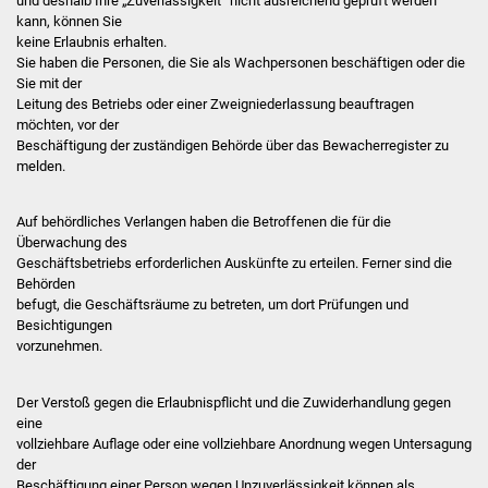
und deshalb Ihre „Zuverlässigkeit“ nicht ausreichend geprüft werden
kann, können Sie
Vereine und Parteien
keine Erlaubnis erhalten.
Sie haben die Personen, die Sie als Wachpersonen beschäftigen oder die
Selbsteintrag Vereine
Sie mit der
Leitung des Betriebs oder einer Zweigniederlassung beauftragen
möchten, vor der
Beirat Süßener Vereine
Beschäftigung der zuständigen Behörde über das Bewacherregister zu
melden.
Sportanlagen
Auf behördliches Verlangen haben die Betroffenen die für die
Tourismus
Überwachung des
Geschäftsbetriebs erforderlichen Auskünfte zu erteilen. Ferner sind die
Erlebnisregion
Behörden
befugt, die Geschäftsräume zu betreten, um dort Prüfungen und
Schwäbischer Albtrauf
Besichtigungen
vorzunehmen.
Route der
Industriekultur
Der Verstoß gegen die Erlaubnispflicht und die Zuwiderhandlung gegen
eine
Lebenslagen
vollziehbare Auflage oder eine vollziehbare Anordnung wegen Untersagung
der
Beschäftigung einer Person wegen Unzuverlässigkeit können als