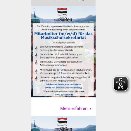
Freundeskreis Asyl
Ukraine-Hilfe
Wohnen
Bauen in Süßen
Wohnimmobilien +
Baugrundstücke
Wirtschaft
Haushalt & Infos
Mehr erfahren
Wirtschaftsförderung
Gewerbeimmobilien