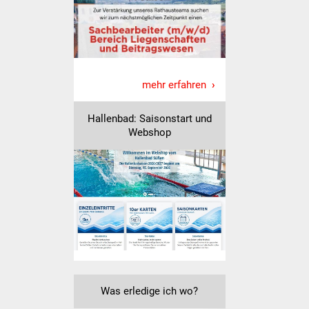
IKG Auen
Ausschreibungen
Öffentliche
mehr erfahren
Ausschreibung
Hallenbad: Saisonstart und
Europaweite
Webshop
Ausschreibung
Beschränkte
Ausschreibung
Freihändige Vergabe
Gewerbeverzeichnis
Was erledige ich wo?
Gewerbe - Selbsteintrag