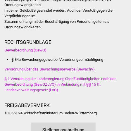
Senioren
Ordnungswidrigkeiten
mit einer Geldbuße geahndet werden. Auch der Verstoß gegen die
Stadtseniorenrat
Verpflichtungen im
Zusammenhang mit der Beschäftigung von Personen gelten als
Ordnungswidrigkeiten.
Sommerwochen für
Ältere
RECHTSGRUNDLAGE
Seniorenwohn- und
Gewerbeordnung (GewO)
Pflegeheim
§ 34a Bewachungsgewerbe; Verordnungsermächtigung
Verordnung über das Bewachungsgewerbe (BewachV)
Familien
§ 1 Verordnung der Landesregierung über Zuständigkeiten nach der
Familientreff
Gewerbeordnung (GewOZuVO) in Verbindung mit §§ 15 ff.
Landesverwaltungsgesetz (LVG)
Kinder und Jugendliche
FREIGABEVERMERK
Schülerferienprogramm
10.06.2024 Wirtschaftsministerium Baden-Württemberg
Migration und Integration
Stellenausschreibung