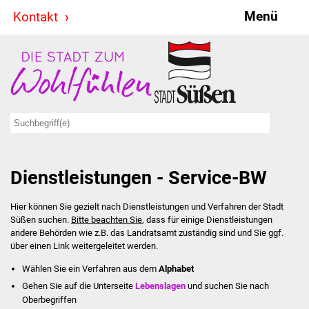
Menü
Kontakt
Stadt & Politik
Bürgermeister
Reden
Gemeinderat
Dienstleistungen - Service-BW
Ausschüsse
Hier können Sie gezielt nach Dienstleistungen und Verfahren der Stadt
Ratsinformationssystem
Süßen suchen.
Bitte beachten Sie
, dass für einige Dienstleistungen
andere Behörden wie z.B. das Landratsamt zuständig sind und Sie ggf.
Jugendbeirat
über einen Link weitergeleitet werden.
Wählen Sie ein Verfahren aus dem
Alphabet
Summerrockfestival
Gehen Sie auf die Unterseite
Lebenslagen
und suchen Sie nach
Oberbegriffen
Hallenbadparty