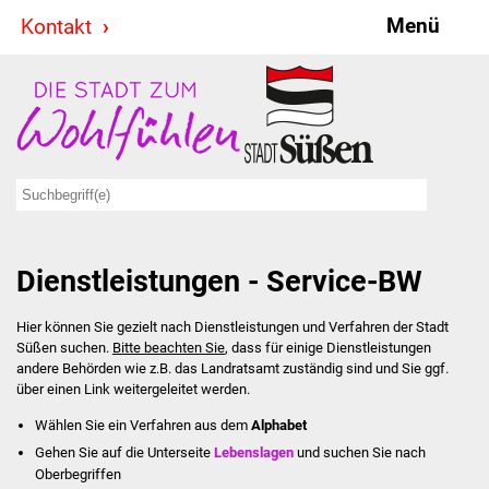
Menü
Kontakt
Stadt & Politik
Bürgermeister
Reden
Gemeinderat
Dienstleistungen - Service-BW
Ausschüsse
Hier können Sie gezielt nach Dienstleistungen und Verfahren der Stadt
Ratsinformationssystem
Süßen suchen.
Bitte beachten Sie
, dass für einige Dienstleistungen
andere Behörden wie z.B. das Landratsamt zuständig sind und Sie ggf.
Jugendbeirat
über einen Link weitergeleitet werden.
Wählen Sie ein Verfahren aus dem
Alphabet
Summerrockfestival
Gehen Sie auf die Unterseite
Lebenslagen
und suchen Sie nach
Oberbegriffen
Hallenbadparty