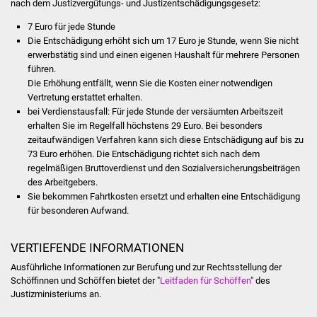
Senioren
nach dem Justizvergütungs- und Justizentschädigungsgesetz:
7 Euro für jede Stunde
Stadtseniorenrat
Die Entschädigung erhöht sich um 17 Euro je Stunde, wenn Sie nicht
erwerbstätig sind und einen eigenen Haushalt für mehrere Personen
Sommerwochen für
führen.
Die Erhöhung entfällt, wenn Sie die Kosten einer notwendigen
Ältere
Vertretung erstattet erhalten.
bei Verdienstausfall: Für jede Stunde der versäumten Arbeitszeit
Seniorenwohn- und
erhalten Sie im Regelfall höchstens 29 Euro. Bei besonders
Pflegeheim
zeitaufwändigen Verfahren kann sich diese Entschädigung auf bis zu
73 Euro erhöhen. Die Entschädigung richtet sich nach dem
regelmäßigen Bruttoverdienst und den Sozialversicherungsbeiträgen
Familien
des Arbeitgebers.
Sie bekommen Fahrtkosten ersetzt und erhalten eine Entschädigung
Familientreff
für besonderen Aufwand.
Kinder und Jugendliche
VERTIEFENDE INFORMATIONEN
Ausführliche Informationen zur Berufung und zur Rechtsstellung der
Schülerferienprogramm
Schöffinnen und Schöffen bietet der "
Leitfaden für Schöffen
" des
Justizministeriums an.
Migration und Integration