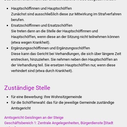
Hauptschöffinnen und Hauptschöffen
Was erledige ich wo
Zunächst sind ausschließlich diese zur Mitwirkung im Strafverfahren
berufen.
Dienstleistungen
Ersatzschöffinnen und Ersatzschöffen
Sie treten dann an die Stelle der Hauptschöffinnen und
Hauptschöffen, wenn diese an der Sitzung nicht teilnehmen können
Lebenslagen
(etwa wegen Krankheit).
Ergänzungsschöffinnen und Ergänzungsschöffen
Formulare
Diese kann das Gericht bei Verhandlungen, die sich über längere Zeit
erstrecken, hinzuziehen. Sie nehmen neben den Hauptschöffen an
Bürgerinfos
der Verhandlung teil. Sie ersetzen Hauptschöffen nur, wenn diese
verhindert sind (etwa durch Krankheit).
Bildung
Zuständige Stelle
Schulen
für eine Bewerbung: Ihre Wohnsitzgemeinde
für die Schöffenwahl: das für die jeweilige Gemeinde zuständige
Kindergärten
Amtsgericht
Kolping-Musikschule
Amtsgericht Geislingen an der Steige
Geschäftsbereich 1: Zentrale Angelegenheiten, Bürgerdienste [Stadt