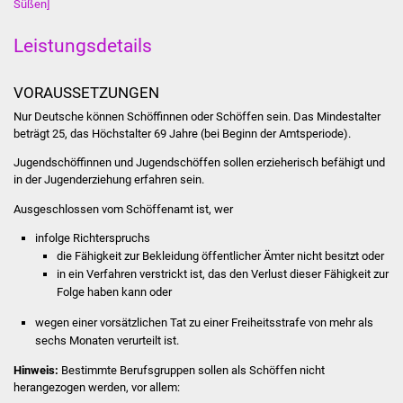
Süßen]
Volkshochschule
Leistungsdetails
Soziale Einrichtungen
VORAUSSETZUNGEN
Kirchen
Nur Deutsche können Schöffinnen oder Schöffen sein. Das Mindestalter
beträgt 25, das Höchstalter 69 Jahre (bei Beginn der Amtsperiode).
Lokale Agenda
Jugendschöffinnen und Jugendschöffen sollen erzieherisch befähigt und
Jugendhaus
in der Jugenderziehung erfahren sein.
Ausgeschlossen vom Schöffenamt ist, wer
Fachteam Jugend
infolge Richterspruchs
die Fähigkeit zur Bekleidung öffentlicher Ämter nicht besitzt oder
Kinder- und
in ein Verfahren verstrickt ist, das den Verlust dieser Fähigkeit zur
Familienzentrum
Folge haben kann oder
wegen einer vorsätzlichen Tat zu einer Freiheitsstrafe von mehr als
Stadtwerke
sechs Monaten verurteilt ist.
Suenergie
Hinweis:
Bestimmte Berufsgruppen sollen als Schöffen nicht
herangezogen werden, vor allem: