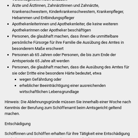
Ärzte und Ärztinnen, Zahnärztinnen und Zahnärzte,
Vereine und Parteien
Krankenschwestern, Kinderkrankenschwestern, Krankenpfleger,
Hebammen und Entbindungspfleger
Selbsteintrag Vereine
Apothekenleiterinnen und Apothekenleiter, die keine weiteren
Apothekerinnen oder Apotheker beschäftigen
Personen, die glaubhaft machen, dass ihnen die unmittelbare
Beirat Süßener Vereine
persönliche Fürsorge für ihre Familie die Ausübung des Amtes in
besonderem Maße erschwert
Sportanlagen
Personen ab 65 Jahren oder Personen, die bis zum Ende der
Amtsperiode 65 Jahre alt werden
Tourismus
Personen, die glaubhaft machen, dass die Ausübung des Amtes für
sie oder Dritte eine besondere Härte bedeutet, etwa
wegen Gefährdung oder
Erlebnisregion
erheblicher Beeinträchtigung einer ausreichenden
Schwäbischer Albtrauf
wirtschaftlichen Lebensgrundlage
Hinweis: Die Ablehnungsgründe müssen Sie innerhalb einer Woche nach
Route der
Kenntnis der Berufung zum Schöffenamt beim Amtsgericht geltend
Industriekultur
machen.
Entschädigung
Lebenslagen
Schöffinnen und Schöffen erhalten für ihre Tätigkeit eine Entschädigung