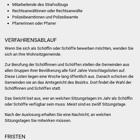
NETZMonitor
Mitarbeitende des Strafvollzugs
Rechtsanwältinnen oder Rechtsanwälte
Gesundheit und Notfall
Polizeibeamtinnen und Polizeibeamte
Pfarrerinnen oder Pfarrer
Ärzte und Apotheken
VERFAHRENSABLAUF
Pflege von Angehörigen
Wenn Sie sich als Schöffin oder Schöffe bewerben möchten, wenden Sie
sich an Ihre Wohnsitzgemeinde.
Hitzewarnung / UV-
Zur Berufung der Schöffinnen und Schöffen stellen die Gemeinden aus
Index
allen Gruppen ihrer Bevölkerung alle fünf Jahre Vorschlagslisten auf.
Diese Listen liegen eine Woche lang öffentlich aus. Danach schicken die
Gemeinden sie an das Amtsgericht des Bezirks. Dort findet die Wahl der
ÖPNV
Schöffinnen und Schöffen statt.
Bürgerbus (MOBS)
Das Gericht lost aus, wer an welchen Sitzungstagen im Jahr als Schöffin
oder Schöffe verfügbar sein muss. Meist sind es zwölf Sitzungstage.
Abfall und Entsorgung
Nach der Auslosung erhalten Sie eine Nachricht, an welchen
Sitzungstagen Sie mitwirken müssen.
Kultur & Freizeit
FRISTEN