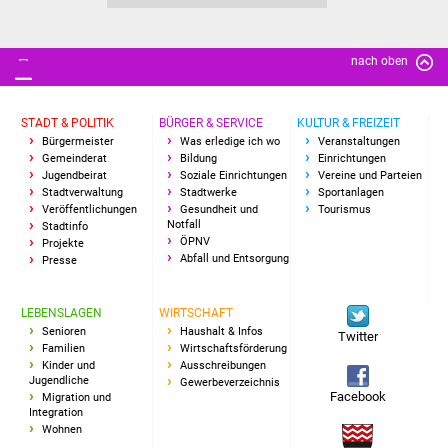
nach oben
STADT & POLITIK
BÜRGER & SERVICE
KULTUR & FREIZEIT
Bürgermeister
Was erledige ich wo
Veranstaltungen
Gemeinderat
Bildung
Einrichtungen
Jugendbeirat
Soziale Einrichtungen
Vereine und Parteien
Stadtverwaltung
Stadtwerke
Sportanlagen
Veröffentlichungen
Gesundheit und
Tourismus
Notfall
Stadtinfo
ÖPNV
Projekte
Abfall und Entsorgung
Presse
LEBENSLAGEN
WIRTSCHAFT
Senioren
Haushalt & Infos
Twitter
Familien
Wirtschaftsförderung
Kinder und
Ausschreibungen
Jugendliche
Gewerbeverzeichnis
Facebook
Migration und
Integration
Wohnen