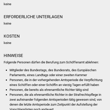
Veranstaltungen
keine
Stadtfest
ERFORDERLICHE UNTERLAGEN
keine
Ostermarkt
KOSTEN
Einrichtungen
keine
Hallenbad
HINWEISE
Stadtbücherei
Folgende Personen dürfen die Berufung zum Schöffenamt ablehnen:
Mitglieder des Bundestags, des Bundesrats, des Europäischen
Stadtarchiv
Parlaments, eines Landtags oder einer zweiten Kammer
Personen, die in der vorhergehenden Amtsperiode die Verpflichtung
Zehntscheuer
eines Schöffen oder einer Schöffin an vierzig Tagen erfüllt haben
Personen, die bereits als ehrenamtliche Richter tätig sind
Bürgerhaus
Personen, die als ehrenamtliche Richter in der Strafrechtspflege in
zwei aufeinander folgenden Amtsperioden tätig gewesen sind, von
denen die letzte Amtsperiode zum Zeitpunkt der Aufstellung der
Kulturhalle
Vorschlagslisten noch andauert