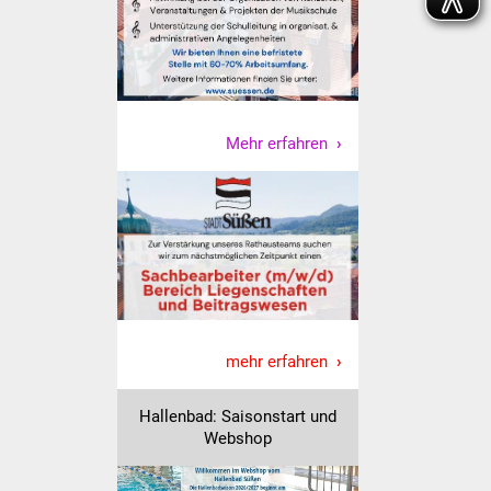
IKG Auen
Ausschreibungen
Öffentliche
Mehr erfahren
Ausschreibung
Europaweite
Ausschreibung
Beschränkte
Ausschreibung
mehr erfahren
Freihändige Vergabe
Hallenbad: Saisonstart und
Gewerbeverzeichnis
Webshop
Gewerbe - Selbsteintrag