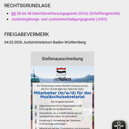
RECHTSGRUNDLAGE
Freundeskreis Asyl
§§ 28 bis 58 Gerichtsverfassungsgesetz (GVG) (Schöffengerichte)
Justizvergütungs- und Justizentschädigungsgesetz (JVEG)
Ukraine-Hilfe
FREIGABEVERMERK
Wohnen
04.03.2026 Justizministerium Baden-Württemberg
Bauen in Süßen
Stellenausschreibung
Wohnimmobilien +
Baugrundstücke
Wirtschaft
Haushalt & Infos
Wirtschaftsförderung
Gewerbeimmobilien