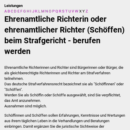
Leistungen
A
B
C
D
E
F
G
H
I
J
K
L
M
N
O
P
Q
R
S
T
U
V
W
X
Y
Z
Stadtverwaltung
Ehrenamtliche Richterin oder
Ansprechpartner
ehrenamtlicher Richter (Schöffen)
beim Strafgericht - berufen
Behördenwegweiser
werden
Stellenangebote
Kontakt
Ehrenamtliche Richterinnen und Richter sind Bürgerinnen oder Bürger, die
als gleichberechtigte Richterinnen und Richter am Strafverfahren
teilnehmen.
Veröffentlichungen
Das deutsche Strafverfahrensrecht bezeichnet sie als "Schöffinnen" oder
"Schöffen".
Ortsrecht
Werden Sie als Schöffin oder Schöffe ausgewählt, sind Sie verpflichtet,
das Amt anzunehmen.
Ausnahmen sind möglich.
FNP / Bebauungspläne
Schöffinnen und Schöffen sollen Erfahrungen, Kenntnisse und Wertungen
Wahlen
aus ihrem täglichen Leben in die Verhandlungen und Beratungen
einbringen. Damit ergänzen Sie die juristische Sichtweise der