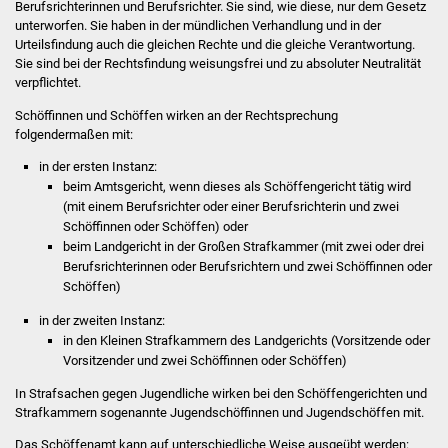
Berufsrichterinnen und Berufsrichter. Sie sind, wie diese, nur dem Gesetz
Stadtinfo
unterworfen. Sie haben in der mündlichen Verhandlung und in der
Urteilsfindung auch die gleichen Rechte und die gleiche Verantwortung.
Jubiläumsjahr 2021
Sie sind bei der Rechtsfindung weisungsfrei und zu absoluter Neutralität
verpflichtet.
Partnerstädte
Schöffinnen und Schöffen wirken an der Rechtsprechung
folgendermaßen mit:
Projekte
in der ersten Instanz:
beim Amtsgericht, wenn dieses als Schöffengericht tätig wird
Schulentwicklung Bizet
(mit einem Berufsrichter oder einer Berufsrichterin und zwei
Schöffinnen oder Schöffen) oder
beim Landgericht in der Großen Strafkammer (mit zwei oder drei
Sanierung Hallenbad
Berufsrichterinnen oder Berufsrichtern und zwei Schöffinnen oder
Schöffen)
Sanierung Bizethalle
in der zweiten Instanz:
in den Kleinen Strafkammern des Landgerichts (Vorsitzende oder
Ortsentwicklung
Vorsitzender und zwei Schöffinnen oder Schöffen)
Presse
In Strafsachen gegen Jugendliche wirken bei den Schöffengerichten und
Strafkammern sogenannte Jugendschöffinnen und Jugendschöffen mit.
Bürger & Service
Das Schöffenamt kann auf unterschiedliche Weise ausgeübt werden: