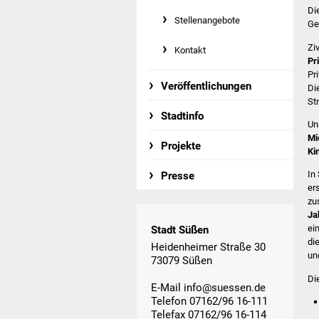
Di
Stellenangebote
Ge
Zi
Kontakt
Pr
Pr
Veröffentlichungen
Di
St
Stadtinfo
Un
Mi
Projekte
Ki
In
Presse
er
zu
Ja
ei
Stadt Süßen
di
Heidenheimer Straße 30
un
73079 Süßen
Di
E-Mail
info@suessen.de
Telefon 07162/96 16-111
Telefax 07162/96 16-114