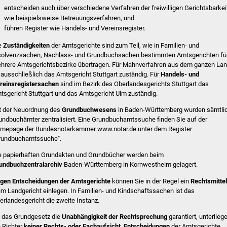
entscheiden auch über verschiedene Verfahren der freiwilligen Gerichtsbarkei
wie beispielsweise Betreuungsverfahren, und
führen Register wie Handels- und Vereinsregister.
e
Zuständigkeiten
der Amtsgerichte sind zum Teil, wie in Familien- und
solvenzsachen, Nachlass- und Grundbuchsachen bestimmten Amtsgerichten fü
hrere Amtsgerichtsbezirke übertragen. Für Mahnverfahren aus dem ganzen La
t ausschließlich das Amtsgericht Stuttgart zuständig. Für
Handels- und
reinsregistersachen
sind im Bezirk des Oberlandesgerichts Stuttgart das
tsgericht Stuttgart und das Amtsgericht Ulm zuständig.
t der Neuordnung des
Grundbuchwesens
in Baden-Württemberg wurden sämtli
undbuchämter zentralisiert. Eine Grundbuchamtssuche finden Sie auf der
mepage der Bundesnotarkammer www.notar.de unter dem Register
rundbuchamtssuche".
e papierhaften Grundakten und Grundbücher werden beim
undbuchzentralarchiv
Baden-Württemberg in Kornwestheim gelagert.
gen Entscheidungen der Amtsgerichte
können Sie in der Regel ein
Rechtsmittel
im Landgericht einlegen. In Familien- und Kindschaftssachen ist das
erlandesgericht die zweite Instanz.
 das Grundgesetz die
Unabhängigkeit der Rechtsprechung
garantiert, unterlieg
e Richter
keiner Rechts- oder Fachaufsicht
.
Entscheidungen
der Amtsgerichte