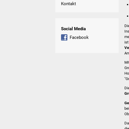
Kontakt
Di
Social Media
In
me
Facebook
is
Ve
Am
Mi
Gr
Ho
"G
Di
Gr
Ge
be
Ob
Da
di