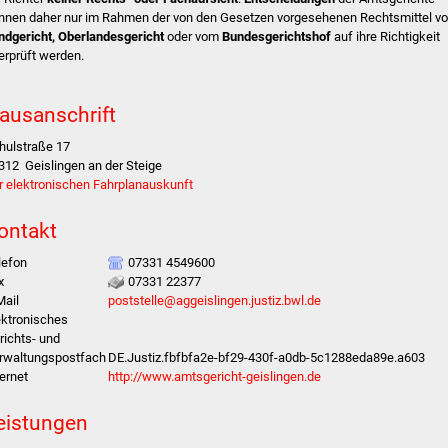
nnen daher nur im Rahmen der von den Gesetzen vorgesehenen Rechtsmittel v
ndgericht, Oberlandesgericht
oder vom
Bundesgerichtshof
auf ihre Richtigkeit
erprüft werden.
ausanschrift
hulstraße 17
312
Geislingen an der Steige
r elektronischen Fahrplanauskunft
ontakt
lefon
07331 4549600
x
07331 22377
Mail
poststelle@aggeislingen.justiz.bwl.de
ektronisches
richts- und
rwaltungspostfach
DE.Justiz.fbfbfa2e-bf29-430f-a0db-5c1288eda89e.a603
ternet
http://www.amtsgericht-geislingen.de
eistungen