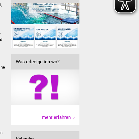
t,
r
nd
Was erledige ich wo?
che
mehr erfahren
en
Kalender