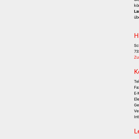
kö
La
üb
H
Sc
73
Zu
K
Te
Fa
E-
El
Ge
Ve
In
L