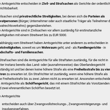
e Amtsgerichte entscheiden in
Zivil- und Strafsachen
als Gerichte der ordentlic
richtsbarkeit.
vilsachen sind
privatrechtliche Streitigkeiten
, bei denen sich die
Parteien als
ivatpersonen
(Bürger, Unternehmer oder auch staatliche Träger als Teilnehmer 
ivatrechtsverkehrs) gegenüberstehen.
e Amtsgerichte sind in Zivilsachen vor allem zuständig für erstinstanzliche
reitigkeiten mit einem Streitwert bis zu EUR 5000.
abhängig vom Streitwert haben Amtsgerichte unter anderem zu entscheiden in
etstreitigkeiten
, soweit es um
Wohnraum
geht, und - als
Familiengerichte
- in
ndschafts-
und
Familiensachen
.
 Strafsachen sind die Amtsgerichte für alle Straftaten zuständig, für die nicht in
ster Instanz bereits das Land- oder (ausnahmsweise) das Oberlandesgericht
ständig ist und bei denen keine höhere Strafe als eine
Freiheitsstrafe bis zu vie
hren
zu erwarten ist. Ein Strafrichter ist zuständig, wenn eine höhere Strafe als
ne Freiheitsstrafe bis zu zwei Jahren nicht zu erwarten ist. Ansonsten entscheid
e Amtsgerichte als
Schöffengericht
, das mit einem Strafrichter als Vorsitzenden
d zwei ehrenamtlichen Schöffen besetzt ist.
e Amtsgerichte
entscheiden auch über Zwangsvollstreckungs-, Zwangsversteigerungs- und
Insolvenzverfahren,