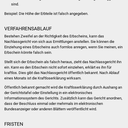
sind.
Stadtinfo
Beispiel: Die Höhe der Erbteile ist falsch angegeben.
Jubiläumsjahr 2021
VERFAHRENSABLAUF
Partnerstädte
Bestehen Zweifel an der Richtigkeit des Erbscheins, kann das
Nachlassgericht von sich aus Ermittlungen anstellen. Sie können die
Projekte
Einziehung eines Erbscheins auch formlos anregen, wenn Sie meinen, ein
Erbschein könnte falsch sein.
Schulentwicklung Bizet
Stellt sich der Erbschein als falsch heraus, zieht das Nachlassgericht ihn
ein. Kann es den Erbschein nicht sofort einziehen, erklärt es ihn für
Sanierung Hallenbad
kraftlos. Dies gibt das Nachlassgericht öffentlich bekannt. Nach Ablauf
eines Monats ist die Kraftloserklärung wirksam.
Sanierung Bizethalle
Öffentlich bekannt gemacht wird die Kraftloserklärung durch Aushang an
der Gerichtstafel oder Einstellung in ein elektronisches
Ortsentwicklung
Informationssystem des Gerichts. Zusätzlich kann das Gericht anordnen,
dass der Beschluss einmal oder mehrmals im elektronischen
Bundesanzeiger oder anderen Blättern veröffentlicht wird.
Presse
FRISTEN
Bürger & Service