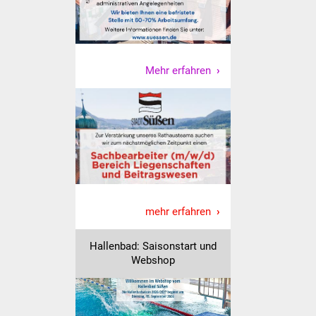
NETZMonitor
Gesundheit und Notfall
Mehr erfahren
Ärzte und Apotheken
Pflege von Angehörigen
Hitzewarnung / UV-
Index
ÖPNV
mehr erfahren
Bürgerbus (MOBS)
Hallenbad: Saisonstart und
Abfall und Entsorgung
Webshop
Kultur & Freizeit