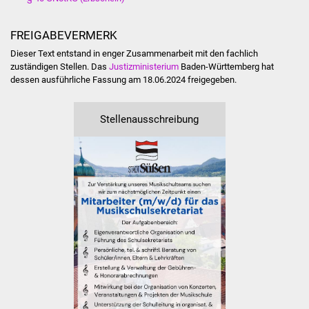
Volkshochschule
FREIGABEVERMERK
Soziale Einrichtungen
Dieser Text entstand in enger Zusammenarbeit mit den fachlich
zuständigen Stellen. Das
Justizministerium
Baden-Württemberg hat
Kirchen
dessen ausführliche Fassung am 18.06.2024 freigegeben.
Lokale Agenda
Stellenausschreibung
Jugendhaus
Fachteam Jugend
Kinder- und
Familienzentrum
Stadtwerke
Suenergie