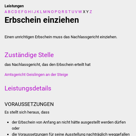
Leistungen
A
B
C
D
E
F
G
H
I
J
K
L
M
N
O
P
Q
R
S
T
U
V
W
X
Y
Z
Stadtverwaltung
Erbschein einziehen
Ansprechpartner
Einen unrichtigen Erbschein muss das Nachlassgericht einziehen.
Behördenwegweiser
Zuständige Stelle
Stellenangebote
das Nachlassgericht, das den Erbschein erteilt hat
Kontakt
Amtsgericht Geislingen an der Steige
Veröffentlichungen
Leistungsdetails
Ortsrecht
VORAUSSETZUNGEN
Es stellt sich heraus, dass
FNP / Bebauungspläne
der Erbschein von Anfang an nicht hätte ausgestellt werden dürfen
Wahlen
oder
die Voraussetzungen für seine Ausstellung nachträglich weggefallen