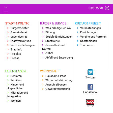
Vereine und Parteien
nach oben
Selbsteintrag Vereine
STADT & POLITIK
BÜRGER & SERVICE
KULTUR & FREIZEIT
Bürgermeister
Was erledige ich wo
Veranstaltungen
Beirat Süßener Vereine
Gemeinderat
Bildung
Einrichtungen
Jugendbeirat
Soziale Einrichtungen
Vereine und Parteien
Stadtverwaltung
Stadtwerke
Sportanlagen
Sportanlagen
Veröffentlichungen
Gesundheit und
Tourismus
Notfall
Stadtinfo
ÖPNV
Tourismus
Projekte
Abfall und Entsorgung
Presse
Erlebnisregion
LEBENSLAGEN
WIRTSCHAFT
Schwäbischer Albtrauf
Senioren
Haushalt & Infos
Twitter
Familien
Wirtschaftsförderung
Route der
Kinder und
Ausschreibungen
Jugendliche
Gewerbeverzeichnis
Industriekultur
Facebook
Migration und
Integration
Wohnen
Lebenslagen