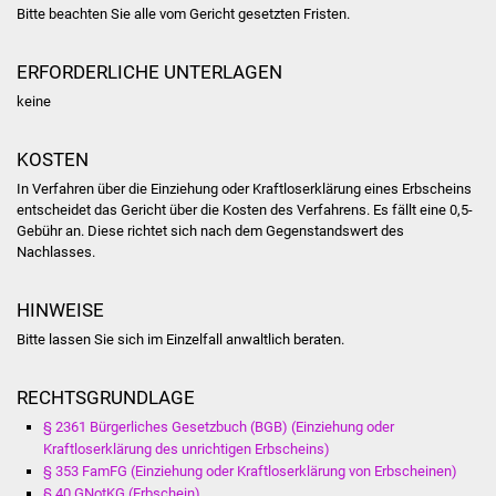
Bitte beachten Sie alle vom Gericht gesetzten Fristen.
Was erledige ich wo
ERFORDERLICHE UNTERLAGEN
Dienstleistungen
keine
Lebenslagen
KOSTEN
In Verfahren über die Einziehung oder Kraftloserklärung eines Erbscheins
Formulare
entscheidet das Gericht über die Kosten des Verfahrens. Es fällt eine 0,5-
Gebühr an. Diese richtet sich nach dem Gegenstandswert des
Bürgerinfos
Nachlasses.
Bildung
HINWEISE
Bitte lassen Sie sich im Einzelfall anwaltlich beraten.
Schulen
RECHTSGRUNDLAGE
Kindergärten
§ 2361 Bürgerliches Gesetzbuch (BGB) (Einziehung oder
Kraftloserklärung des unrichtigen Erbscheins)
Kolping-Musikschule
§ 353 FamFG (Einziehung oder Kraftloserklärung von Erbscheinen)
§ 40 GNotKG (Erbschein)