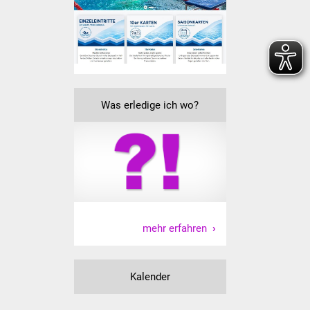
Veranstaltungen
Stadtfest
Ostermarkt
Einrichtungen
Was erledige ich wo?
Hallenbad
Stadtbücherei
Stadtarchiv
mehr erfahren
Zehntscheuer
Bürgerhaus
Kalender
Kulturhalle