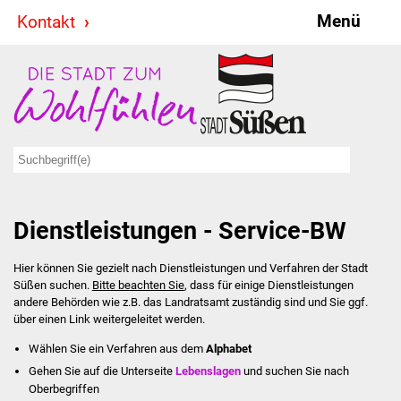
Menü
Kontakt
Stadt & Politik
Bürgermeister
Reden
Gemeinderat
Dienstleistungen - Service-BW
Ausschüsse
Hier können Sie gezielt nach Dienstleistungen und Verfahren der Stadt
Ratsinformationssystem
Süßen suchen.
Bitte beachten Sie
, dass für einige Dienstleistungen
andere Behörden wie z.B. das Landratsamt zuständig sind und Sie ggf.
Jugendbeirat
über einen Link weitergeleitet werden.
Wählen Sie ein Verfahren aus dem
Alphabet
Summerrockfestival
Gehen Sie auf die Unterseite
Lebenslagen
und suchen Sie nach
Oberbegriffen
Hallenbadparty