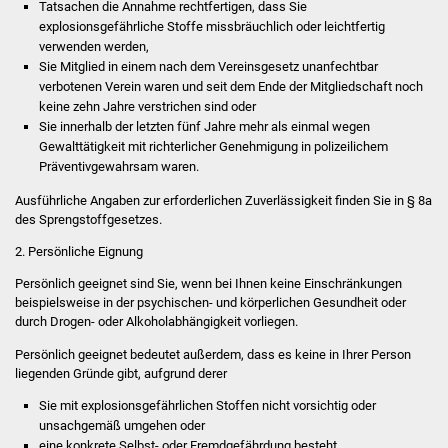
Veranstaltungen
Tatsachen die Annahme rechtfertigen, dass Sie
explosionsgefährliche Stoffe missbräuchlich oder leichtfertig
verwenden werden,
Stadtfest
Sie Mitglied in einem nach dem Vereinsgesetz unanfechtbar
verbotenen Verein waren und
seit dem Ende de
r Mitgliedschaft noch
Ostermarkt
keine zehn Jahre verstrichen sind oder
Sie innerhalb der letzten fünf Jahre mehr als einmal wegen
Einrichtungen
Gewalttätigkeit mit richterlicher Genehmigung in polizeilichem
Präventivgewahrsam waren.
Hallenbad
Ausführliche Angaben zur erforde
rlichen Zuverlässigkeit finden Sie in § 8a
des Sprengstoffgesetzes.
Stadtbücherei
2. Persönliche Eignung
Persönlich geeignet sind Sie, wenn bei Ihnen keine Einschränkungen
Stadtarchiv
beispielsweise in der psychischen- und körperlichen Gesundheit oder
durch Drogen- oder Alkoholabhängigkeit vorliegen.
Zehntscheuer
Persönlich geeignet bedeutet außerdem, dass
es keine in Ihrer Person
liegenden Gründe gibt, a
ufgrund derer
Bürgerhaus
Sie mit explosionsgefährlichen Stoffen nicht vorsichtig oder
unsachgemäß umgehen oder
Kulturhalle
eine konkrete Selbst- oder Fremdgefährdung besteht.