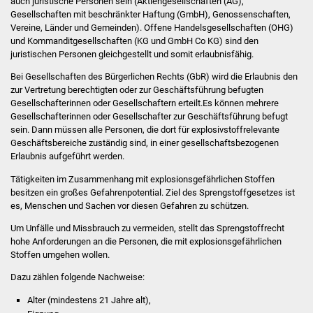
a
uch juristische Personen sein (Aktiengesellschaften (AG),
Stadtinfo
Gesellschaften mit beschränkter Haftung (GmbH), Genossenschaften,
Vereine, Länder und Gemeinden).
Offene Handelsgesellschaften (OHG)
und Kommanditgesellschaften (KG und GmbH Co KG) sind den
Jubiläumsjahr 2021
juristi
schen Personen gleichgestellt und somit erlaubnisfähig.
Partnerstädte
Bei Gesellschaften des Bürgerlichen Rechts (GbR) wird die Erlaubnis den
zur Vertretung berechtigten oder zur Geschäftsführung befugten
Gesellschafterinnen oder Gesellschaftern erteilt.
Es können mehre
re
Projekte
Gesellschafterinnen oder Gesellschafter zur Geschäftsführung befugt
sein. Dann müssen alle Personen, die dort für explosivstoffrelevante
Schulentwicklung Bizet
Geschäftsbereiche zuständig sind, in einer gesellschaftsbezogenen
Erlaubnis aufgeführt werden.
Sanierung Hallenbad
Tätigkeiten im Zusammenhang mit explosionsgefährlichen Stoffen
besitzen ein großes Gefahrenpotential. Ziel des Sprengstoffgesetzes ist
es, Menschen und Sachen vor diesen Gefahren zu schützen.
Sanierung Bizethalle
Um Unfälle und Missbrauch zu vermeiden, stellt das Sprengstoffrecht
Ortsentwicklung
hohe Anforderungen an die Personen, die mit explosionsgefährlichen
Stoffen umgehen wollen.
Presse
Dazu zählen folgende Nachweise:
Alter (mindestens 21 Jahre alt),
Bürger & Service