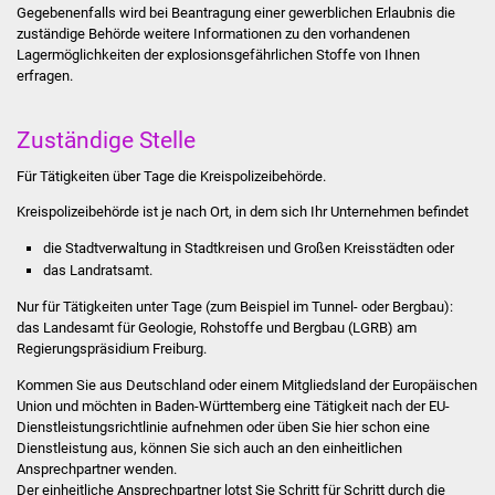
Volkshochschule
Gegebenenfalls wird bei Beantragung einer gewerblichen Erlaubnis die
zuständige Behörde weitere Informationen zu den vorhandenen
Lagermöglichkeiten der explosionsgefährlichen Stoffe von Ihnen
Soziale Einrichtungen
erfragen.
Kirchen
Zuständige Stelle
Lokale Agenda
Für Tätigkeiten über Tage die Kreispolizeibehörde.
Kreispolizeibehörde ist je nach Ort, in dem sich Ihr Unternehmen befindet
Jugendhaus
die Stadtverwaltung
in Stadtkreisen und Großen Kreisstädten oder
Fachteam Jugend
das Landratsamt.
Nur für Tätigkeiten unter Tage (zum Beispiel im Tunnel- oder Bergbau):
Kinder- und
das Landesamt für Geologie, Rohstoffe und Bergbau (LGRB) am
Familienzentrum
Regierungspräsidium Freiburg.
Kommen Sie aus Deutschland oder einem Mitgliedsland der Europäischen
Stadtwerke
Union und möchten in Baden-Württemberg eine Tätigkeit nach der EU-
Dienstleistungsrichtlinie aufnehmen oder üben Sie hier schon eine
Dienstleistung aus, können Sie sich auch an den einheitlichen
Suenergie
Ansprechpartner wenden.
Der einheitliche Ansprechpartner lotst Sie Schritt für Schritt durch die