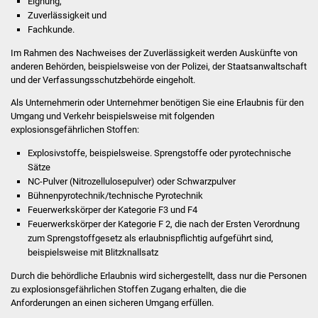
Eignung,
Zuverlässigkeit und
Was erledige ich wo
Fachkunde.
Im Rahmen des Nachweises der Zuverlässigkeit werden Auskünfte von
Dienstleistungen
anderen Behörden, beispielsweise von der Polizei, der Staatsanwaltschaft
und der Verfassungsschutzbehörde eingeholt.
Lebenslagen
Als Unternehmerin oder Unternehmer benötigen Sie eine Erlaubnis für den
Umgang und Verkehr beispielsweise mit folgenden
Formulare
explosionsgefährlichen Stoffen:
Explosivstoffe, beispielsweise. Sprengstoffe oder pyrotechnische
Bürgerinfos
Sätze
NC-Pulver (Nitrozellulosepulver) oder Schwarzpulver
Bildung
Bühnenpyrotechnik/technische Pyrotechnik
Feuerwerkskörper der Kategorie F3 und F4
Feuerwerkskörper der Kategorie F 2, die nach der Ersten Verordnung
Schulen
zum Sprengstoffgesetz als erlaubnispflichtig aufgeführt sind,
beispielsweise mit Blitzknallsatz
Kindergärten
Durch die behördliche Erlaubnis wird sichergestellt, dass nur die Personen
zu explosionsgefährlichen Stoffen Zugang erhalten, die die
Kolping-Musikschule
Anforderungen an einen sicheren Umgang erfüllen.