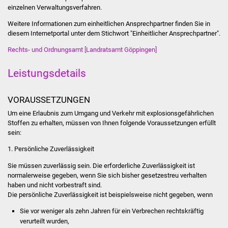
NETZMonitor
einzelnen Verwaltungsverfahren.
Weitere Informationen zum einheitlichen Ansprechpartner finden Sie in
Gesundheit und Notfall
diesem Internetportal unter dem Stichwort "Einheitlicher Ansprechpartner".
Rechts- und Ordnungsamt [Landratsamt Göppingen]
Ärzte und Apotheken
Leistungsdetails
Pflege von Angehörigen
VORAUSSETZUNGEN
Hitzewarnung / UV-
Index
Um eine Erlaubnis zum Umgang und Verkehr mit explosionsgefährlichen
Stoffen zu erhalten, müssen von Ihnen folgende Voraussetzungen erfüllt
sein:
ÖPNV
1. Persönliche Zuverlässigkeit
Bürgerbus (MOBS)
Sie müssen zuverlässig sein. Die erforderliche Zuverlässigkeit ist
normalerweise gegeben, wenn Sie sich bisher gesetzestreu verhalten
Abfall und Entsorgung
haben und nicht vorbestraft sind.
Die persönliche Zuverlässigkeit ist beispielsweise nicht
gegeben, wenn
Kultur & Freizeit
Sie vor weniger als zehn Jahren für ein Verbrechen rechtskräftig
verurteilt wurden,