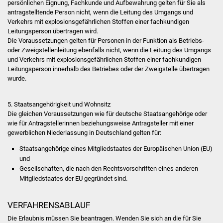
persönlichen Eignung, Fachkunde und Aufbewahrung
gelten für Sie als
antragstelltende Person nicht, wenn die Leitung des Umgangs und
Freundeskreis Asyl
Verkehrs mit explosionsgefährlichen Stoffen einer fachkundigen
Leitungsperson übertragen wird.
Ukraine-Hilfe
Die Voraussetzungen gelten für Personen in der Funktion als Betriebs-
oder Zweigstellenleitung ebenfalls nicht, wenn die Leitung des Umgangs
Wohnen
und Verkehrs mit explosionsgefährlichen Stoffen einer fachkundigen
Leitungsperson innerhalb des Betriebes oder der Zweigstelle übertragen
wurde.
Bauen in Süßen
5. Staatsangehörigkeit und Wohnsitz
Wohnimmobilien +
Die gleichen Voraussetzungen wie für deutsche Staatsangehörige oder
Baugrundstücke
wie für Antragstellerinnen beziehungsweise Antragsteller mit einer
gewerblichen Niederlassung in Deutschland gelten für:
Wirtschaft
Staatsangehörige eines Mitgliedstaates der Europäischen Union (EU)
und
Haushalt & Infos
Gesellschaften, die nach den Rechtsvorschriften eines anderen
Mitgliedstaates der EU gegründet sind.
Wirtschaftsförderung
VERFAHRENSABLAUF
Gewerbeimmobilien
Die Erlaubnis müssen Sie beantragen. Wenden Sie sich an die für Sie