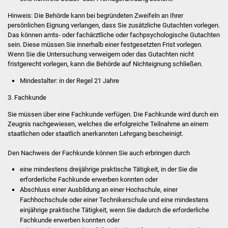
Vereine und Parteien
Hinweis:
Die Behörde kann bei begründeten Zweifeln an Ihrer
persönlichen Eignung verlangen, dass Sie zusätzliche Gutachten vorlegen.
Das können amts- oder fachärztliche oder fachpsychologische Gutachten
Selbsteintrag Vereine
sein. Diese müssen Sie innerhalb einer festgesetzten Frist vorlegen.
Wenn
Sie die Untersuchung verweigern oder das Gutachten nicht
Beirat Süßener Vereine
fristgerecht vorlegen, kann die Behörde auf Nichteignung schließen.
Mindestalter: in der Regel 21 Jahre
Sportanlagen
3. Fachkunde
Tourismus
Sie müssen über eine Fachkunde verfügen. Die Fachkunde wird durch ein
Zeugnis nachgewiesen, welches die erfolgreiche Teilnahme an einem
Erlebnisregion
staatlichen oder staatlich anerkannten Lehrgang bescheinigt.
Schwäbischer Albtrauf
Den Nachweis der Fachkunde können Sie auch erbringen durch
Route der
eine mindestens dreijährige praktische Tätigkeit, in der Sie die
erforderliche Fachkunde erwerben konnten oder
Industriekultur
Abschluss einer Ausbildung an einer Hochschule, einer
Fachhochschule oder einer Technikerschule und eine mindestens
Lebenslagen
einjährige praktisc
he Tätigkeit, wenn Sie dadurch die erforderliche
Fachkunde erwerben konnten oder