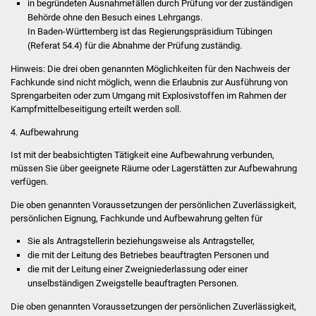
Senioren
in begründeten Ausnahmefällen durch Prüfung vor der zuständigen
Behörde ohne den Besuch eines Lehrgangs.
In Baden-Württemberg ist das Regierungspräsidium Tübingen
Stadtseniorenrat
(Referat 54.4) für die Abnah
me der Prüfung zuständig.
Sommerwochen für
Hinweis:
Die drei oben genannten Möglichkeiten für den Nachweis der
Fachkunde sind nicht möglich, wenn die Erlaubnis zur Ausführung von
Ältere
Sprengarbeiten oder zum Umgang mit Explosivs
toffen im Rahmen der
Kampfmittelbeseitigung erteilt werden soll.
Seniorenwohn- und
4. Aufbewahrung
Pflegeheim
Ist mit der beabsichtigten Tätigkeit eine Aufbewahrung verbunden,
müssen Sie über geeignete Räume oder Lagerstätten zur Aufbewahrung
Familien
verfügen.
Familientreff
Die oben genannten Voraussetzungen der persönlichen Zuverlässigkeit,
persönlichen Eignung, Fachkunde und Aufbewahrung gelten für
Kinder und Jugendliche
Sie als Antragstellerin beziehungsweise als Antragsteller,
die mit der Leitung des Betriebes beauftragten Personen und
Schülerferienprogramm
die mit der Leitung einer Zweigniederlassung oder einer
unselbständigen Zweigstelle beauftragten Personen.
Migration und Integration
Die oben genannten Voraussetzungen der
persönlichen Zuverlässigkeit,