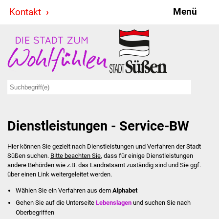
Menü
Kontakt
Stadt & Politik
Bürgermeister
Reden
Gemeinderat
Dienstleistungen - Service-BW
Ausschüsse
Hier können Sie gezielt nach Dienstleistungen und Verfahren der Stadt
Ratsinformationssystem
Süßen suchen.
Bitte beachten Sie
, dass für einige Dienstleistungen
andere Behörden wie z.B. das Landratsamt zuständig sind und Sie ggf.
Jugendbeirat
über einen Link weitergeleitet werden.
Wählen Sie ein Verfahren aus dem
Alphabet
Summerrockfestival
Gehen Sie auf die Unterseite
Lebenslagen
und suchen Sie nach
Oberbegriffen
Hallenbadparty