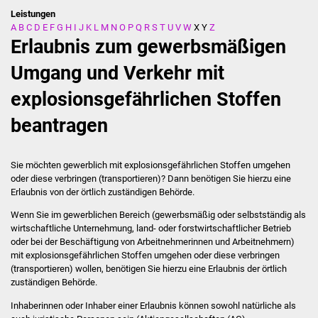
Leistungen
A
B
C
D
E
F
G
H
I
J
K
L
M
N
O
P
Q
R
S
T
U
V
W
X
Y
Z
Stadtverwaltung
Erlaubnis zum gewerbsmäßigen
Ansprechpartner
Umgang und Verkehr mit
explosionsgefährlichen Stoffen
Behördenwegweiser
beantragen
Stellenangebote
Kontakt
Sie möchten gewerblich mit explosionsgefährlichen Stoffen umgehen
oder diese verbringen (transportieren)? Dann benötigen Sie hierzu eine
Erlaubnis von der örtlich zuständigen Behörde.
Veröffentlichungen
Wenn Sie im gewerblichen Bereich (gewerbsmäßig oder selbstständig als
wirtschaftliche Unternehmung, land- oder forstwirtschaftlicher Betrieb
Ortsrecht
oder bei der Beschäftigung von Arbeitnehmerinnen und Arbeitnehmern)
mit explosionsgefährlichen Stoffen umgehen oder diese verbringen
FNP / Bebauungspläne
(transportieren) wollen, benötigen Sie hierzu eine Erlaubnis der örtlich
zuständigen Behörde.
Wahlen
Inhaberinnen oder Inhaber einer Erlaubnis können sowohl natürliche als