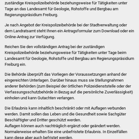
zuständige Kreispolizeibehörde beziehungsweise für Tätigkeiten unter
IKG Auen
Tage an das Landesamt für Geologie, Rohstoffe und Bergbau am
Regierungspräsidium Freiburg.
Ausschreibungen
Je nach Angebot der Kreispolizeibehörde bei der Stadtverwaltung oder
dem Landratsamt steht Ihnen ein Antragsformular zum Download oder ein
Öffentliche
Online-Antrag zur Verfügung.
Ausschreibung
Reichen Sie den vollständigen Antrag bei der zuständigen
Kreispolizeibehörde beziehungsweise für Tätigkeiten unter Tage beim
Landesamt für Geologie, Rohstoffe und Bergbau am Regierungspräsidium
Europaweite
Freiburg ein.
Ausschreibung
Die Behörde überprüft das Vorliegen der Voraussetzungen anhand der
eingereichten Unterlagen. Darüber hinaus muss sie Stellungnahmen
Beschränkte
anderer Behörden (zum Beispiel der örtlichen Polizeidienststelle oder der
Ausschreibung
Verfassungsschutzbehörde in Bezug auf die persönliche Zuverlässigkeit)
einholen und kann Gutachten verlangen.
Freihändige Vergabe
Die Erlaubnis
kann inhaltlich beschränkt oder mit Auflagen verbunden
werden. Damit sollen das Leben und die Gesundheit sowie Sachgüter
Gewerbeverzeichnis
Beschäftigter und Dritter geschützt werden.
Auflagen können auch nachträglich ergänzt oder geändert werden.
Normalerweise erhalten Sie eine unbefristete Erlaubnis.
In Einzelfällen
Gewerbe - Selbsteintrag
kann diese aber auch befristet werden.