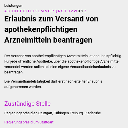
Leistungen
A
B
C
D
E
F
G
H
I
J
K
L
M
N
O
P
Q
R
S
T
U
V
W
X
Y
Z
Stadtverwaltung
Erlaubnis zum Versand von
Ansprechpartner
apothekenpflichtigen
Arzneimitteln beantragen
Behördenwegweiser
Stellenangebote
Der Versand von apothekenpflichtigen Arzneimitteln ist erlaubnispflichtig.
Für jede öffentliche Apotheke, über die apothekenpflichtige Arzneimittel
Kontakt
versendet werden sollen, ist eine eigene Versandhandelserlaubnis zu
beantragen.
Veröffentlichungen
Die Versandhandelstätigkeit darf erst nach erteilter Erlaubnis
aufgenommen werden.
Ortsrecht
Zuständige Stelle
FNP / Bebauungspläne
Regierungspräsidien Stuttgart, Tübingen Freiburg , Karlsruhe
Wahlen
Regierungspräsidium Stuttgart