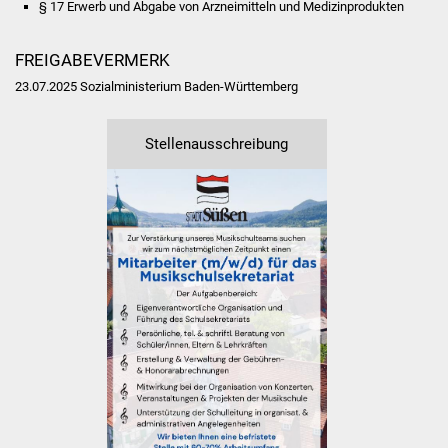
§ 17 Erwerb und Abgabe von Arzneimitteln und Medizinprodukten
NETZMonitor
Gesundheit und Notfall
FREIGABEVERMERK
23.07.2025 Sozialministerium Baden-Württemberg
Ärzte und Apotheken
Stellenausschreibung
Pflege von Angehörigen
Hitzewarnung / UV-
Index
ÖPNV
Bürgerbus (MOBS)
Abfall und Entsorgung
Kultur & Freizeit