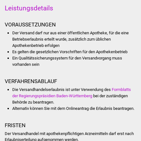
Stadtinfo
Leistungsdetails
Jubiläumsjahr 2021
VORAUSSETZUNGEN
Der Versand darf nur aus einer öffentlichen Apotheke, für die eine
Partnerstädte
Betriebserlaubnis erteilt wurde, zusätzlich zum üblichen
Apothekenbetrieb erfolgen
Projekte
Es gelten die gesetzlichen Vorschriften für den Apothekenbetrieb
Ein Qualitätssicherungssystem für den Versandvorgang muss
Schulentwicklung Bizet
vorhanden sein
Sanierung Hallenbad
VERFAHRENSABLAUF
Die Versandhandelserlaubnis ist unter Verwendung des
Formblatts
Sanierung Bizethalle
der Regierungspräsidien Baden-Württemberg
bei der zuständigen
Behörde zu beantragen.
Ortsentwicklung
Alternativ können Sie mit dem Onlineantrag die Erlaubnis beantragen.
Presse
FRISTEN
Der Versandhandel mit apothekenpflichtigen Arzneimitteln darf erst nach
Bürger & Service
Erlaubniserteilung aufgenommen werden.