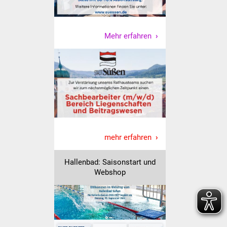
Veranstaltungen
Stadtfest
Mehr erfahren
Ostermarkt
Einrichtungen
Hallenbad
Stadtbücherei
mehr erfahren
Stadtarchiv
Hallenbad: Saisonstart und
Zehntscheuer
Webshop
Bürgerhaus
Kulturhalle