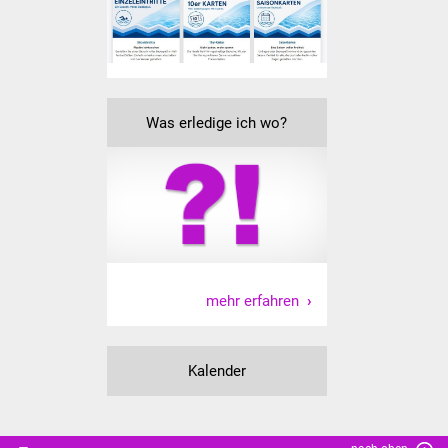
Vereine und Parteien
Selbsteintrag Vereine
Beirat Süßener Vereine
Was erledige ich wo?
Sportanlagen
Tourismus
Erlebnisregion
Schwäbischer Albtrauf
mehr erfahren
Route der
Industriekultur
Kalender
Lebenslagen