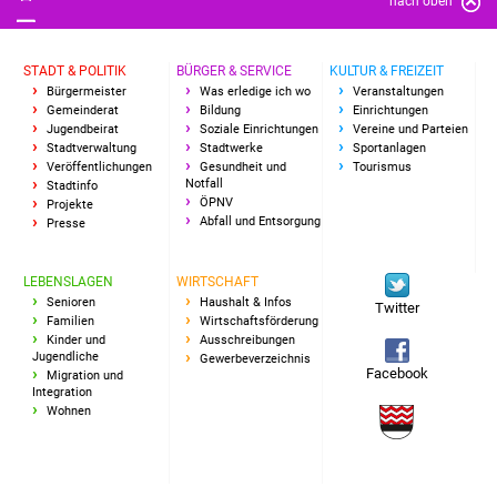
nach oben
Senioren
Stadtseniorenrat
STADT & POLITIK
BÜRGER & SERVICE
KULTUR & FREIZEIT
Bürgermeister
Was erledige ich wo
Veranstaltungen
Sommerwochen für
Gemeinderat
Bildung
Einrichtungen
Jugendbeirat
Soziale Einrichtungen
Vereine und Parteien
Ältere
Stadtverwaltung
Stadtwerke
Sportanlagen
Veröffentlichungen
Gesundheit und
Tourismus
Notfall
Seniorenwohn- und
Stadtinfo
ÖPNV
Projekte
Pflegeheim
Abfall und Entsorgung
Presse
Familien
LEBENSLAGEN
WIRTSCHAFT
Senioren
Haushalt & Infos
Twitter
Familientreff
Familien
Wirtschaftsförderung
Kinder und
Ausschreibungen
Jugendliche
Gewerbeverzeichnis
Kinder und Jugendliche
Facebook
Migration und
Integration
Wohnen
Schülerferienprogramm
Migration und Integration