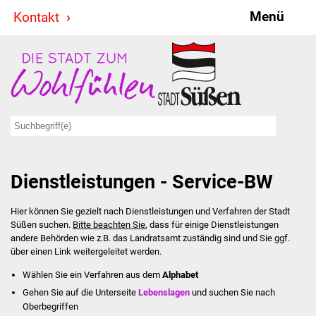
Menü
Kontakt
Stadt & Politik
Bürgermeister
Reden
Gemeinderat
Dienstleistungen - Service-BW
Ausschüsse
Hier können Sie gezielt nach Dienstleistungen und Verfahren der Stadt
Ratsinformationssystem
Süßen suchen.
Bitte beachten Sie
, dass für einige Dienstleistungen
andere Behörden wie z.B. das Landratsamt zuständig sind und Sie ggf.
Jugendbeirat
über einen Link weitergeleitet werden.
Wählen Sie ein Verfahren aus dem
Alphabet
Summerrockfestival
Gehen Sie auf die Unterseite
Lebenslagen
und suchen Sie nach
Oberbegriffen
Hallenbadparty