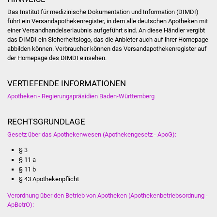
Volkshochschule
Das Institut für medizinische Dokumentation und Information (DIMDI)
führt ein Versandapothekenregister, in dem alle deutschen Apotheken mit
Soziale Einrichtungen
einer Versandhandelserlaubnis aufgeführt sind. An diese Händler vergibt
das DIMDI ein Sicherheitslogo, das die Anbieter auch auf ihrer Homepage
abbilden können. Verbraucher können das Versandapothekenregister auf
Kirchen
der Homepage des DIMDI einsehen.
Lokale Agenda
VERTIEFENDE INFORMATIONEN
Jugendhaus
Apotheken - Regierungspräsidien Baden-Württemberg
Fachteam Jugend
RECHTSGRUNDLAGE
Gesetz über das Apothekenwesen (Apothekengesetz - ApoG):
Kinder- und
§ 3
Familienzentrum
§ 11 a
§ 11 b
Stadtwerke
§ 43 Apothekenpflicht
Verordnung über den Betrieb von Apotheken (Apothekenbetriebsordnung -
Suenergie
ApBetrO):