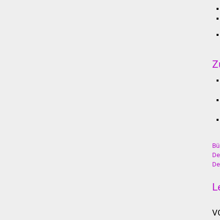
Z
Bü
De
De
L
V