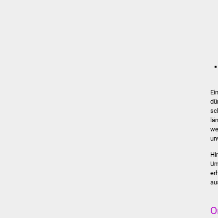
Ei
dü
sc
lä
we
un
Hi
Um
er
au
O