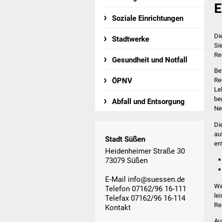
E
Soziale Einrichtungen
Di
Stadtwerke
Si
Re
Gesundheit und Notfall
Be
ÖPNV
Re
Le
be
Abfall und Entsorgung
Ne
Di
au
Stadt Süßen
en
Heidenheimer Straße 30
73079 Süßen
E-Mail
info@suessen.de
We
Telefon 07162/96 16-111
le
Telefax 07162/96 16-114
Re
Kontakt
Au