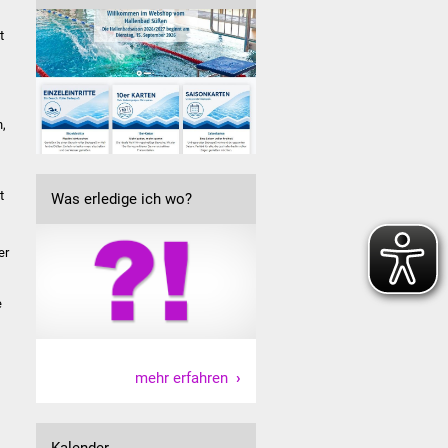
t
h,
t
Was erledige ich wo?
er
e
mehr erfahren
Kalender