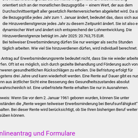
orientiert sich an der monatlichen Bezugsgröße – einem Wert, der aus dem
Durchschnittsentgelt aller gesetzlich Rentenversicherten abgeleitet wird. Da s
die Bezugsgröße jedes Jahr zum 1. Januar ändert, bedeutet das, dass sich au
die Hinzuverdienstgrenze jedes Jahr zu diesem Zeitpunkt ändert. Sie ist also e
dynamischer Wert und ändert sich entsprechend der Lohnentwicklung. Die
Hinzuverdienstgrenze beträgt im Jahr 2025: 20.763,75 EUR.
Bei teilweiser Erwerbsminderung dürfen Sie nur weniger als sechs Stunden
täglich arbeiten. Wie viel Sie hinzuverdienen dürfen, wird individuell berechnet.
n Antrag auf Erwerbsminderungsrente bedeutet nicht, dass Sie nie wieder arbeit
rfen. Oft ist es möglich, sich durch gezielte Behandlung und Förderung auch von
hweren gesundheitlichen Rückschlägen zu erholen.
Die Befristung erfolgt für
ngstens drei Jahre und kann wiederholt werden. Eine Rente auf Dauer gibt es nur
nn aus ärztlicher Sicht eine Besserung des Gesundheitszustandes absolut
wahrscheinlich ist.
Eine unbefristete Rente erhalten Sie nur in Ausnahmen.
nweis: Wenn Sie vor dem 2. Januar 1961 geboren wurden, können Sie unter
ständen die „Rente wegen teilweiser Erwerbsminderung bei Berufsunfähigkeit“
halten. Bei dieser Rente wird berücksichtigt, ob Sie Ihren bisherigen Beruf weiter
süben können.
nlineantrag und Formulare