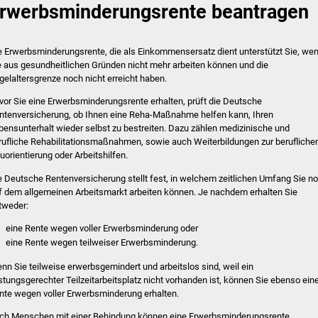
rwerbsminderungsrente beantragen
e Erwerbsminderungsrente, die als Einkommensersatz dient unterstützt Sie, we
e aus gesundheitlichen Gründen nicht mehr arbeiten können und die
gelaltersgrenze noch nicht erreicht haben.
vor Sie eine Erwerbsminderungsrente erhalten, prüft die Deutsche
ntenversicherung, ob Ihnen eine Reha-Maßnahme helfen kann, Ihren
bensunterhalt wieder selbst zu bestreiten. Dazu zählen medizinische und
rufliche Rehabilitationsmaßnahmen, sowie auch Weiterbildungen zur berufliche
uorientierung oder Arbeitshilfen.
e Deutsche Rentenversicherung stellt fest, in welchem zeitlichen Umfang Sie n
f dem allgemeinen Arbeitsmarkt arbeiten können. Je nachdem erhalten Sie
tweder:
eine Rente wegen voller Erwerbsminderung oder
eine Rente wegen teilweiser Erwerbsminderung.
nn Sie teilweise erwerbsgemindert und arbeitslos sind, weil ein
istungsgerechter Teilzeitarbeitsplatz nicht vorhanden ist, können Sie ebenso ein
nte wegen voller Erwerbsminderung erhalten.
ch Menschen mit einer Behindung können eine Erwerbsminderungsrente