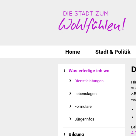
Home
Stadt & Politik
D
Was erledige ich wo
Dienstleistungen
Hi
su
Lebenslagen
z.
we
Formulare
Bürgerinfos
Le
A
Bildung