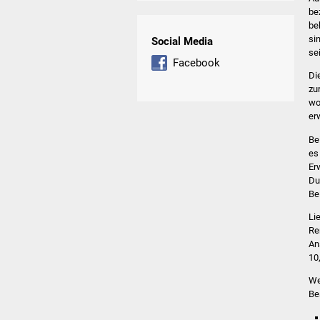
be
be
si
Social Media
se
Facebook
Di
zu
wo
er
Be
es
Er
Du
Be
Li
Re
An
10
We
Be