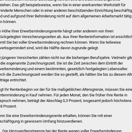
ziehen. Das gilt beispielsweise, wenn Sie in einer anerkannten Werkstatt für
hinderte Menschen oder in einer anderen beschützenden Einrichtung beschäftig
nd und aufgrund Ihrer Behinderung nicht auf dem allgemeinen Arbeitsmarkt tätig
in können.
e Höhe Ihrer Erwerbsminderungsrente hängt unter anderem von Ihren
rückgelegten Versicherungszeiten ab. Aus Ihrer Renteninformation ist ersichtlic
mit Sie bei voller Erwerbsminderung rechnen können. Wenn Sie teilweise
werbsgemindert sind, wird die Hälfte davon zugrunde gelegt.
i jüngeren Versicherten zählen nicht nur die bisherigen Berufsjahre. Vielmehr gib
 die sogenannte Zurechnungszeit. Sie ist die Zeit zwischen dem Eintritt der
werbsminderung und einem bestimmten, gesetzlich festgelegten Lebensalter.
rch die Zurechnungszeit werden Sie so gestellt, als hätten Sie bis zu diesem Alt
iträge entrichtet.
egt Ihr Rentenbeginn vor der für Sie maßgeblichen Altersgrenze, müssen Sie ein
ntenminderung in Kauf nehmen. Für jeden Monat, den Sie früher Ihre Rente in
spruch nehmen, beträgt der Abschlag 0,3 Prozent, insgesamt jedoch höchstens
,8 Prozent.
nn Sie eine Erwerbsminderungsrente erhalten, können Sie mit einer
schäftigung in gewissem Umfang hinzuverdienen.
Die Hinzuverdienstgrenze bei der Rente wegen voller Erwerbsminderung