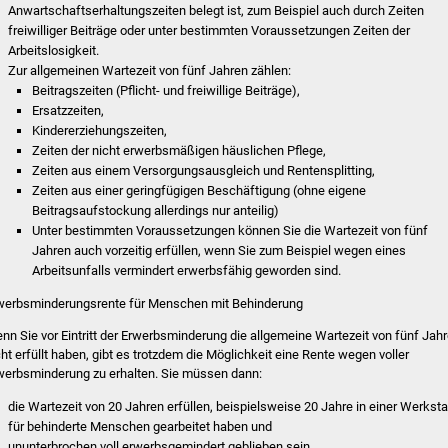
Anwartschaftserhaltungszeiten belegt ist, zum Beispiel auch durch Zeiten
freiwilliger Beiträge oder unter bestimmten Voraussetzungen Zeiten der
Arbeitslosigkeit.
Zur allgemeinen Wartezeit von fünf Jahren zählen:
Beitragszeiten (Pflicht- und freiwillige Beiträge),
Ersatzzeiten,
Kindererziehungszeiten,
Zeiten der nicht erwerbsmäßigen häuslichen Pflege
,
Zeiten aus einem Versorgungsausgleich und Rentensplitting,
Zeiten aus einer geringfügigen Beschäftigung
(ohne eigene
Beitragsaufstockung allerdings nur anteilig)
Unter bestimmten Voraussetzungen können Sie die Wartezeit von fünf
Jahren auch vorzeitig erfüllen, wenn Sie
zum Beispiel
wegen eines
Arbeitsunfalls vermindert erwerbsfähig geworden sind.
werbsminderungsrente für Menschen mit Behinderung
nn Sie vor Eintritt der Erwerbsminderung die allgemeine Wartezeit von fünf Jah
cht erfüllt haben, gibt es trotzdem die Möglichkeit eine Rente wegen voller
werbsminderung zu erhalten. Sie müssen dann:
die Wartezeit von 20 Jahren erfüllen, beispielsweise 20 Jahre in einer Werksta
für behinderte Menschen gearbeitet haben und
ununterbrochen voll erwerbsgemindert geblieben sein.