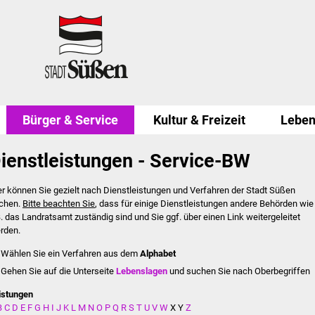
Bürger & Service
Kultur & Freizeit
Leben
ienstleistungen - Service-BW
er können Sie gezielt nach Dienstleistungen und Verfahren der Stadt Süßen
chen.
Bitte beachten Sie
, dass für einige Dienstleistungen andere Behörden wie
B. das Landratsamt zuständig sind und Sie ggf. über einen Link weitergeleitet
rden.
Wählen Sie ein Verfahren aus dem
Alphabet
Gehen Sie auf die Unterseite
Lebenslagen
und suchen Sie nach Oberbegriffen
istungen
B
C
D
E
F
G
H
I
J
K
L
M
N
O
P
Q
R
S
T
U
V
W
X
Y
Z