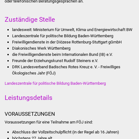
oder telefonischen Berat
ungsgesprächen an.
Was erledige ich wo
Zuständige Stelle
Dienstleistungen
landesweit: Ministerium für Umwelt, Klima und Energiewirtschaft BW
Landeszentrale für politische Bildung Baden-Württemberg
Lebenslagen
Freiwilligendienste in der Diözese Rottenburg-Stuttgart gGmbH
Diakonisches Werk Württemberg
die Freiwilligendienste beim Internationalen Bund (IB) e.V.
Formulare
Freunde der Erziehungskunst Rudolf Steiners e.V.
DRK Landesverband Badisches Rotes Kreuz e. V. - Freiwilliges
Bürgerinfos
Ökologisches Jahr (FÖJ)
Landeszentrale für politische Bildung Baden-Württemberg
Bildung
Leistungsdetails
Schulen
Kindergärten
VORAUSSETZUNGEN
Voraussetzungen für eine Teilnahme am FÖJ sind:
Kolping-Musikschule
Abschluss der Vollzeitschulpflicht (in der Regel ab 16 Jahren)
höchstens 27 Jahre alt