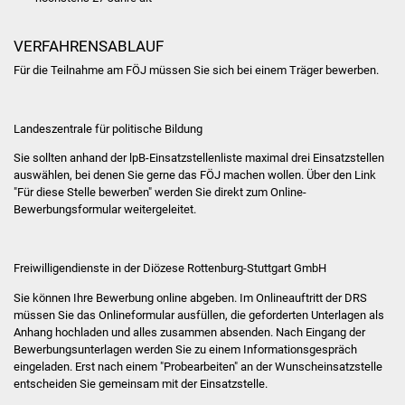
Volkshochschule
VERFAHRENSABLAUF
Soziale Einrichtungen
Für die Teilnahme am FÖJ müssen Sie sich bei einem Träger bewerben.
Kirchen
Landeszentrale für politische Bildung
Lokale Agenda
Sie sollten anhand der lpB-Einsatzstellenliste maximal drei Einsatzstellen
auswählen, bei denen Sie gerne das FÖJ machen wollen. Über den Link
Jugendhaus
"Für diese Stelle bewerben" werden Sie direkt zum Online-
Bewerbungsformular weitergeleitet.
Fachteam Jugend
Kinder- und
Freiwilligendienste in der Diözese Rottenburg-Stuttgart GmbH
Familienzentrum
Sie können Ihre Bewerbung online abgeben. Im Onlineauftritt der DRS
müssen Sie das Onlineformular ausfüllen, die geforderten Unterlagen als
Stadtwerke
Anhang hochladen und alles zusammen absenden.
Nach Eingang der
Bewerbungsunterlagen werden Sie zu einem Informationsgespräch
eingeladen. Erst nach einem "Probearbeiten" an der Wunscheinsatzstelle
Suenergie
entscheiden Sie gemeinsam mit der Einsatzstelle.