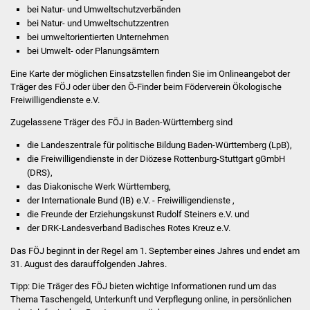
bei Natur- und Umweltschutzverbänden
Stadtinfo
bei Natur- und Umweltschutzzentren
bei umweltorientierten Unternehmen
Jubiläumsjahr 2021
bei Umwelt- oder Planungsämtern
Eine Karte der möglichen Einsatzstellen finden Sie im Onlineangebot der
Partnerstädte
Träger des FÖJ oder über den Ö-Finder beim Föderverein Ökologische
Freiwilligendienste e.V.
Projekte
Zugelassene Träger des FÖJ in Baden-Württemberg sind
Schulentwicklung Bizet
d
ie Landeszentrale für politische Bildung Baden-Württemberg (LpB),
die Freiwilligendienste in der Diözese Rottenburg-Stuttgart gGmbH
(DRS),
Sanierung Hallenbad
das Diakonische Werk Württemberg,
der Internationale Bund (IB) e.V. - Freiwilligendienste ,
Sanierung Bizethalle
die Freunde der Erziehungskunst Rudolf Steiners e.V. und
der DRK-Landesverband Badisches Rotes Kreuz e.V.
Ortsentwicklung
Das FÖJ beginnt in der Regel am 1. September eines Jahres und endet am
31. August des darauffolgenden Jahres.
Presse
Tipp:
Die Träger des FÖJ bieten wichtige Informationen rund um das
Thema Taschengeld, Unterkunft und Verpflegung online, in persönlichen
Bürger & Service