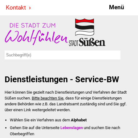
Menü
Kontakt
Stadt & Politik
Bürgermeister
Reden
Gemeinderat
Dienstleistungen - Service-BW
Ausschüsse
Hier können Sie gezielt nach Dienstleistungen und Verfahren der Stadt
Ratsinformationssystem
Süßen suchen.
Bitte beachten Sie
, dass für einige Dienstleistungen
andere Behörden wie z.B. das Landratsamt zuständig sind und Sie ggf.
Jugendbeirat
über einen Link weitergeleitet werden.
Wählen Sie ein Verfahren aus dem
Alphabet
Summerrockfestival
Gehen Sie auf die Unterseite
Lebenslagen
und suchen Sie nach
Oberbegriffen
Hallenbadparty