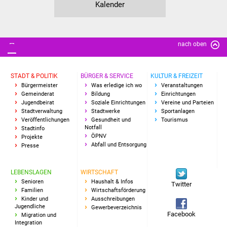
Kalender
nach oben
STADT & POLITIK
BÜRGER & SERVICE
KULTUR & FREIZEIT
Bürgermeister
Was erledige ich wo
Veranstaltungen
Gemeinderat
Bildung
Einrichtungen
Jugendbeirat
Soziale Einrichtungen
Vereine und Parteien
Stadtverwaltung
Stadtwerke
Sportanlagen
Veröffentlichungen
Gesundheit und
Tourismus
Notfall
Stadtinfo
ÖPNV
Projekte
Abfall und Entsorgung
Presse
LEBENSLAGEN
WIRTSCHAFT
Senioren
Haushalt & Infos
Twitter
Familien
Wirtschaftsförderung
Kinder und
Ausschreibungen
Jugendliche
Gewerbeverzeichnis
Facebook
Migration und
Integration