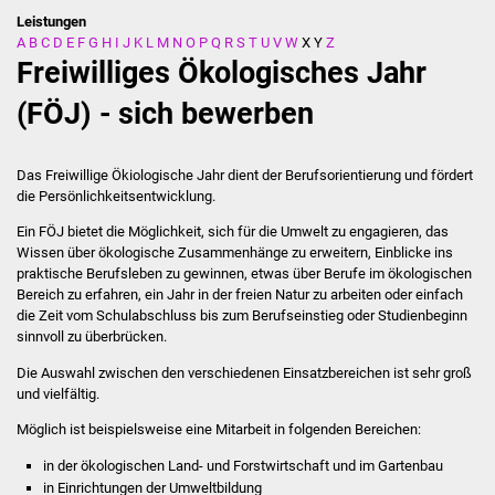
Leistungen
A
B
C
D
E
F
G
H
I
J
K
L
M
N
O
P
Q
R
S
T
U
V
W
X
Y
Z
Stadtverwaltung
Freiwilliges Ökologisches Jahr
Ansprechpartner
(FÖJ) - sich bewerben
Behördenwegweiser
Das Freiwillige Ökiologische Jahr dient der Berufsorientierung und fördert
die Persönlichkeitsentwicklung.
Stellenangebote
Ein FÖJ bietet die Möglichkeit, sich für die Umwelt zu engagieren, das
Wissen über ökologische Zusammenhänge zu erweitern, Einblicke ins
Kontakt
praktische Berufsleben zu gewinnen, etwas über Berufe im ökologischen
Bereich zu erfahren, ein Jahr in der freien Natur zu arbeiten oder einfach
Veröffentlichungen
die Zeit vom Schulabschluss bis zum Berufseinstieg oder Studienbeginn
sinnvoll zu überbrücken.
Ortsrecht
Die Auswahl zwischen den verschiedenen Einsatzbereichen
ist sehr groß
und vielfältig.
FNP / Bebauungspläne
Möglich ist beispielsweise eine Mitarbeit in folgenden Bereichen:
Wahlen
in der ökologischen Land- und Forstwirtschaft und im Gartenbau
in Einrichtungen der Umweltbildung