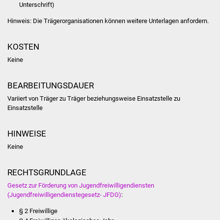
Unterschrift)
Vereine und Parteien
Hinweis: Die Trägerorganisationen können weitere Unterlagen anfordern.
Selbsteintrag Vereine
KOSTEN
Beirat Süßener Vereine
Keine
Sportanlagen
BEARBEITUNGSDAUER
Variiert von Träger zu Träger beziehungsweise Einsatzstelle zu
Tourismus
Einsatzstelle
Erlebnisregion
HINWEISE
Schwäbischer Albtrauf
Keine
Route der
RECHTSGRUNDLAGE
Industriekultur
Gesetz zur Förderung von Jugendfreiwilligendiensten
(Jugendfreiwilligendienstegesetz- JFDG)
:
Lebenslagen
§ 2 Freiwillige