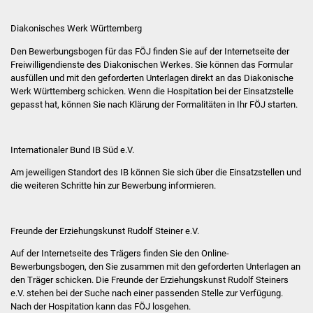
NETZMonitor
Diakonisches Werk Württemberg
Gesundheit und Notfall
Den Bewerbungsbogen für das FÖJ finden Sie auf der Internetseite der
Freiwilligendienste des Diakonischen Werkes. Sie können das Formular
Ärzte und Apotheken
ausfüllen und mit den geforderten Unterlagen direkt an das Diakonische
Werk Württemberg schicken. Wenn die Hospitation bei der Einsatzstelle
Pflege von Angehörigen
gepasst hat, können Sie nach Klärung der Formalitäten in Ihr FÖJ starten.
Hitzewarnung / UV-
Internationaler Bund IB Süd e.V.
Index
Am jeweiligen Standort des IB können Sie sich über die Einsatzstellen und
die weiteren Schritte hin zur Bewerbung informieren.
ÖPNV
Bürgerbus (MOBS)
Freunde der Erziehungskunst Rudolf Steiner e.V.
Abfall und Entsorgung
Auf der Internetseite des Trägers finden Sie den Online-
Bewerbungsbogen, den Sie zusammen mit den geforderten Unterlagen an
den Träger schicken. Die Freunde der Erziehungskunst Rudolf Steiners
Kultur & Freizeit
e.V. stehen bei der Suche nach einer passenden Stelle zur Verfügung.
Nach der Hospitation kann das FÖJ losgehen.