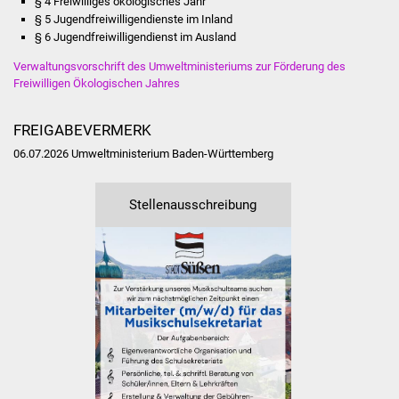
§ 4 Freiwilliges ökologisches Jahr
Senioren
§ 5 Jugendfreiwilligendienste im Inland
§ 6 Jugendfreiwilligendienst im Ausland
Stadtseniorenrat
Verwaltungsvorschrift des Umweltministeriums zur Förderung des
Freiwilligen Ökologischen Jahres
Sommerwochen für
Ältere
FREIGABEVERMERK
Seniorenwohn- und
06.07.2026 Umweltministerium Baden-Württemberg
Pflegeheim
Stellenausschreibung
Familien
Familientreff
Kinder und Jugendliche
Schülerferienprogramm
Migration und Integration