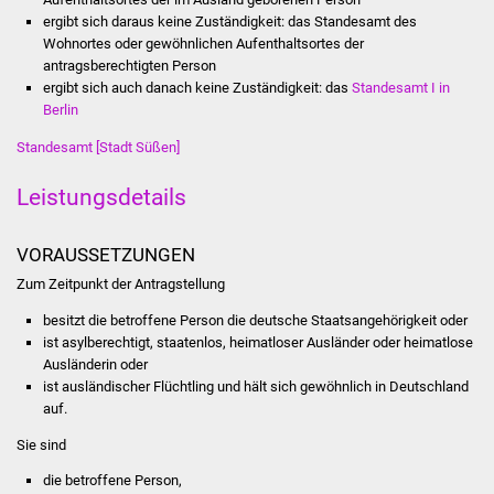
Stadtinfo
ergibt sich daraus keine Zuständigkeit: das Standesamt des
Wohnortes oder gewöhnlichen Aufenthaltsortes der
antragsberechtigten Person
Jubiläumsjahr 2021
ergibt sich auch danach keine Zuständigkeit: das
Standesamt I in
Berlin
Partnerstädte
Standesamt [Stadt Süßen]
Projekte
Leistungsdetails
Schulentwicklung Bizet
VORAUSSETZUNGEN
Sanierung Hallenbad
Zum Zeitpunkt der Antragstellung
besitzt die betroffene Person die deutsche Staatsangehörigkeit oder
Sanierung Bizethalle
ist asylberechtigt, staatenlos, heimatloser Ausländer oder heimatlose
Ausländerin oder
Ortsentwicklung
ist ausländischer Flüchtling und hält sich gewöhnlich in Deutschland
auf.
Presse
Sie sind
die betroffene Person,
Bürger & Service