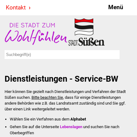
Menü
Kontakt
Stadt & Politik
Bürgermeister
Reden
Gemeinderat
Dienstleistungen - Service-BW
Ausschüsse
Hier können Sie gezielt nach Dienstleistungen und Verfahren der Stadt
Ratsinformationssystem
Süßen suchen.
Bitte beachten Sie
, dass für einige Dienstleistungen
andere Behörden wie z.B. das Landratsamt zuständig sind und Sie ggf.
Jugendbeirat
über einen Link weitergeleitet werden.
Wählen Sie ein Verfahren aus dem
Alphabet
Summerrockfestival
Gehen Sie auf die Unterseite
Lebenslagen
und suchen Sie nach
Oberbegriffen
Hallenbadparty