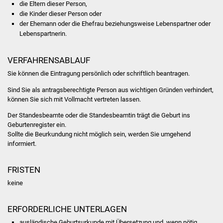
die Eltern dieser Person,
die Kinder dieser Person oder
Was erledige ich wo
der Ehemann oder die Ehefrau beziehungsweise Lebenspartner oder
Lebenspartnerin.
Dienstleistungen
VERFAHRENSABLAUF
Lebenslagen
Sie können die Eintragung persönlich oder schriftlich beantragen.
Formulare
Sind Sie als antragsberechtigte Person aus wichtigen Gründen verhindert,
können Sie sich mit Vollmacht vertreten lassen.
Bürgerinfos
Der Standesbeamte oder die Standesbeamtin trägt die Geburt ins
Geburtenregister ein.
Sollte die Beurkundung nicht möglich sein, werden Sie umgehend
Bildung
informiert.
Schulen
FRISTEN
Kindergärten
keine
Kolping-Musikschule
ERFORDERLICHE UNTERLAGEN
ausländische Geburtsurkunde mit Übersetzung und, wenn nötig,