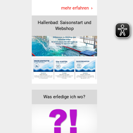
mehr erfahren
Vereine und Parteien
Selbsteintrag Vereine
Hallenbad: Saisonstart und
Webshop
Beirat Süßener Vereine
Sportanlagen
Tourismus
Erlebnisregion
Schwäbischer Albtrauf
Was erledige ich wo?
Route der
Industriekultur
Lebenslagen