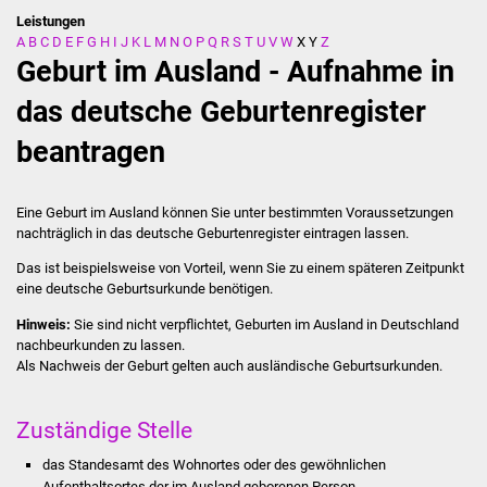
Leistungen
A
B
C
D
E
F
G
H
I
J
K
L
M
N
O
P
Q
R
S
T
U
V
W
X
Y
Z
Stadtverwaltung
Geburt im Ausland - Aufnahme in
Ansprechpartner
das deutsche Geburtenregister
beantragen
Behördenwegweiser
Stellenangebote
Eine Geburt im Ausland können Sie unter bestimmten Voraussetzungen
nachträglich in das deutsche Geburtenregister eintragen lassen.
Kontakt
Das ist beispielsweise von Vorteil, wenn Sie zu einem späteren Zeitpunkt
eine deutsche Geburtsurkunde benötigen.
Veröffentlichungen
Hinweis:
Sie sind nicht verpflichtet, Geburten im Ausland in Deutschland
nachbeurkunden zu lassen.
Ortsrecht
Als Nachweis der Geburt gelten auch ausländische Geburtsurkunden.
FNP / Bebauungspläne
Zuständige Stelle
Wahlen
das Standesamt des Wohnortes oder des gewöhnlichen
Aufenthaltsortes der im Ausland geborenen Person