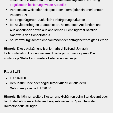
Volkshochschule
Legalisation beziehungsweise Apostille
Personalausweis oder Reisepass der Eltern (oder ein anerkannter
Soziale Einrichtungen
Passersatz)
bei Eingebürgerten: zusätzlich Einbürgerungsurkunde
bei Asylberechtigten, Staatenlosen, heimatlosen Ausländern und
Kirchen
Ausländerinnen sowie ausländischen Flüchtlingen: zusätzlich
Nachweis des Sonderstatus
Lokale Agenda
bei Vertretung: schriftliche Vollmacht der antragsberechtigten Person
Hinweis:
Diese Aufzählung ist nicht abschließend. Je nach
Jugendhaus
Fallkonstellation können weitere Unterlagen notwendig sein. Die
zuständige Stelle kann weitere Unterlagen verlangen.
Fachteam Jugend
KOSTEN
Kinder- und
EUR 160,00
Familienzentrum
Geburtsurkunde oder beglaubigter Ausdruck aus dem
Geburtsregister: je EUR 20,00
Stadtwerke
Hinweis:
Es können weitere Kosten und Gebühren beim Standesamt oder
bei Justizbehörden entstehen, beispielsweise für Apostillen oder
Suenergie
Dolmetscherleistungen.