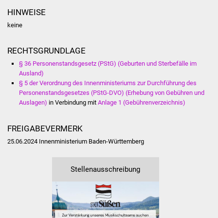
NETZMonitor
HINWEISE
keine
Gesundheit und Notfall
Ärzte und Apotheken
RECHTSGRUNDLAGE
§ 36 Personenstandsgesetz (PStG) (Geburten und Sterbefälle im
Pflege von Angehörigen
Ausland)
§ 5 der Verordnung des Innenministeriums zur Durchführung des
Personenstandsgesetzes (PStG-DVO) (Erhebung von Gebühren und
Hitzewarnung / UV-
Auslagen)
in Verbindung mit
Anlage 1 (Gebührenverzeichnis)
Index
FREIGABEVERMERK
ÖPNV
25.06.2024 Innenministerium Baden-Württemberg
Bürgerbus (MOBS)
Stellenausschreibung
Abfall und Entsorgung
Kultur & Freizeit