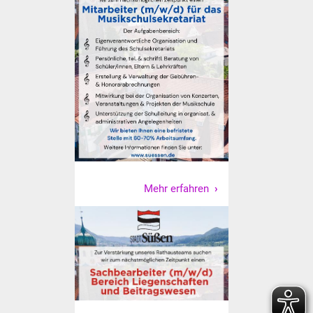
Vereine und Parteien
Selbsteintrag Vereine
Beirat Süßener Vereine
Sportanlagen
Tourismus
Erlebnisregion
Mehr erfahren
Schwäbischer Albtrauf
Route der
Industriekultur
Lebenslagen