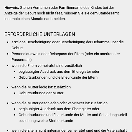
Hinweis
:
Stehen Vornamen oder Familienname des Kindes bei der
Was erledige ich wo
Anzeige der Geburt noch nicht fest, müssen Sie sie dem Standesamt
innerhalb eines Monats nachmelden.
Dienstleistungen
ERFORDERLICHE UNTERLAGEN
Lebenslagen
ärztliche Bescheinigung oder Bescheinigung der Hebamme über die
Geburt
Formulare
Personalausweis oder Reisepass der Eltern (oder ein anerkannter
Passersatz)
wenn die Eltern verheiratet sind: zusätzlich
Bürgerinfos
beglaubigter Ausdruck aus dem Eheregister oder
Geburtsurkunden und die Eheurkunde der Eltern
Bildung
wenn die Mutter ledig ist: zusätzlich
Geburtsurkunde der Mutter
Schulen
wenn die Mutter geschieden oder verwitwet ist: zusätzlich
Kindergärten
beglaubigter Ausdruck aus dem Eheregister oder
Geburtsurkunde und Eheurkunde der Mutter und Scheidungsurteil
beziehungsweise Sterbeurkunde
Kolping-Musikschule
wenn die Eltern nicht miteinander verheiratet sind und die Vaterschaft