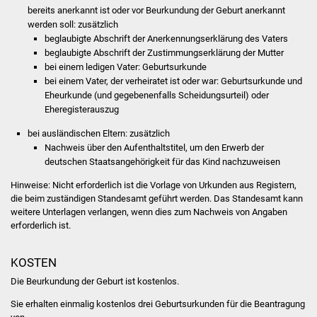
Volkshochschule
bereits anerkannt ist oder vor Beurkundung der Geburt anerkannt
werden soll: zusätzlich
beglaubigte Abschrift der Anerkennungserklärung des Vaters
Soziale Einrichtungen
beglaubigte Abschrift der Zustimmungserklärung der Mutter
bei einem ledigen Vater: Geburtsurkunde
Kirchen
bei einem Vater, der verheiratet ist oder war: Geburtsurkunde und
Eheurkunde (und gegebenenfalls Scheidungsurteil) oder
Lokale Agenda
Eheregisterauszug
bei ausländischen Eltern: zusätzlich
Jugendhaus
Nachweis über den Aufenthaltstitel, um den Erwerb der
deutschen Staatsangehörigkeit für das Kind nachzuweisen
Fachteam Jugend
Hinweise: Nicht erforderlich ist die Vorlage von Urkunden aus Registern,
die beim zuständigen Standesamt geführt werden. Das Standesamt kann
Kinder- und
weitere Unterlagen verlangen, wenn dies zum Nachweis von Angaben
Familienzentrum
erforderlich ist.
Stadtwerke
KOSTEN
Die Beurkundung der Geburt ist kostenlos.
Suenergie
Sie erhalten einmalig kostenlos drei Geburtsurkunden für die Beantragung