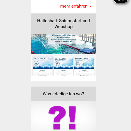
Senioren
mehr erfahren
Stadtseniorenrat
Hallenbad: Saisonstart und
Webshop
Sommerwochen für
Ältere
Seniorenwohn- und
Pflegeheim
Familien
Familientreff
Was erledige ich wo?
Kinder und Jugendliche
Schülerferienprogramm
Migration und Integration