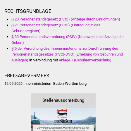
Veranstaltungen
RECHTSGRUNDLAGE
Stadtfest
§ 20 Personenstandsgesetz (PStG) (Anzeige durch Einrichtungen)
§ 21 Personenstandsgesetz (PStG) (Eintragung in das
Ostermarkt
Geburtenregister)
§ 33 Personenstandsverordnung (PStV) (Nachweise bei Anzeige der
Geburt)
Einrichtungen
§ 5 der Verordnung des Innenministeriums zur Durchführung des
Personenstandsgesetzes (PStG-DVO) (Erhebung von Gebühren und
Hallenbad
Auslagen)
in Verbindung mit
Anlage 1 (Gebührenverzeichnis)
Stadtbücherei
FREIGABEVERMERK
12.05.2026 Innenministerium Baden-Württemberg
Stadtarchiv
Zehntscheuer
Stellenausschreibung
Bürgerhaus
Kulturhalle