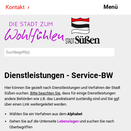
Menü
Kontakt
Stadt & Politik
Bürgermeister
Reden
Gemeinderat
Dienstleistungen - Service-BW
Ausschüsse
Hier können Sie gezielt nach Dienstleistungen und Verfahren der Stadt
Ratsinformationssystem
Süßen suchen.
Bitte beachten Sie
, dass für einige Dienstleistungen
andere Behörden wie z.B. das Landratsamt zuständig sind und Sie ggf.
Jugendbeirat
über einen Link weitergeleitet werden.
Wählen Sie ein Verfahren aus dem
Alphabet
Summerrockfestival
Gehen Sie auf die Unterseite
Lebenslagen
und suchen Sie nach
Oberbegriffen
Hallenbadparty