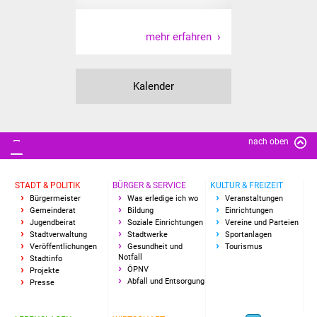
Freundeskreis Asyl
mehr erfahren
Ukraine-Hilfe
Wohnen
Kalender
Bauen in Süßen
nach oben
Wohnimmobilien +
Baugrundstücke
STADT & POLITIK
BÜRGER & SERVICE
KULTUR & FREIZEIT
Bürgermeister
Was erledige ich wo
Veranstaltungen
Wirtschaft
Gemeinderat
Bildung
Einrichtungen
Jugendbeirat
Soziale Einrichtungen
Vereine und Parteien
Haushalt & Infos
Stadtverwaltung
Stadtwerke
Sportanlagen
Veröffentlichungen
Gesundheit und
Tourismus
Notfall
Stadtinfo
Wirtschaftsförderung
ÖPNV
Projekte
Abfall und Entsorgung
Presse
Gewerbeimmobilien