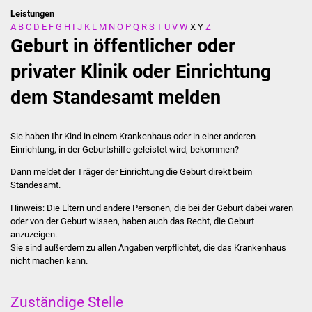
Leistungen
A
B
C
D
E
F
G
H
I
J
K
L
M
N
O
P
Q
R
S
T
U
V
W
X
Y
Z
Stadtverwaltung
Geburt in öffentlicher oder
Ansprechpartner
privater Klinik oder Einrichtung
dem Standesamt melden
Behördenwegweiser
Stellenangebote
Sie haben Ihr Kind in einem Krankenhaus oder in einer anderen
Einrichtung, in der Geburtshilfe geleistet wird, bekommen?
Kontakt
Dann meldet der Träger der Einrichtung die Geburt direkt beim
Standesamt.
Veröffentlichungen
Hinweis: Die Eltern und andere Personen, die bei der Geburt dabei waren
oder von der Geburt wissen, haben auch das Recht, die Geburt
Ortsrecht
anzuzeigen.
Sie sind außerdem zu allen Angaben verpflichtet, die das Krankenhaus
FNP / Bebauungspläne
nicht machen kann.
Wahlen
Zuständige Stelle