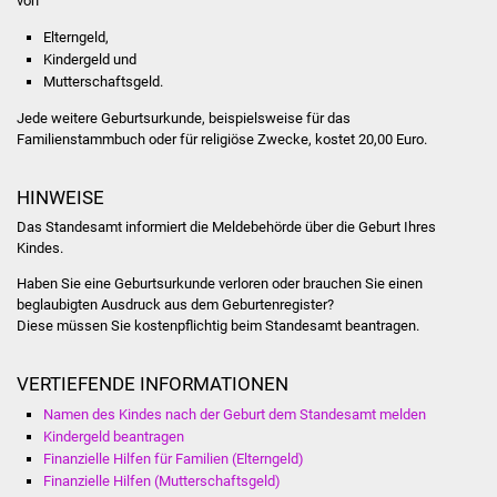
von
NETZMonitor
Elterngeld,
Kindergeld und
Gesundheit und Notfall
Mutterschaftsgeld.
Ärzte und Apotheken
Jede weitere Geburtsurkunde, beispielsweise für das
Familienstammbuch oder für religiöse Zwecke, kostet 20,00 Euro.
Pflege von Angehörigen
HINWEISE
Hitzewarnung / UV-
Das Standesamt informiert die Meldebehörde über die Geburt Ihres
Index
Kindes.
Haben Sie eine Geburtsurkunde verloren oder brauchen Sie einen
ÖPNV
beglaubigten Ausdruck aus dem Geburtenregister?
Diese müssen Sie kostenpflichtig beim Standesamt beantragen.
Bürgerbus (MOBS)
VERTIEFENDE INFORMATIONEN
Abfall und Entsorgung
Namen des Kindes nach der Geburt dem Standesamt melden
Kindergeld beantragen
Kultur & Freizeit
Finanzielle Hilfen für Familien (Elterngeld)
Finanzielle Hilfen (Mutterschaftsgeld)