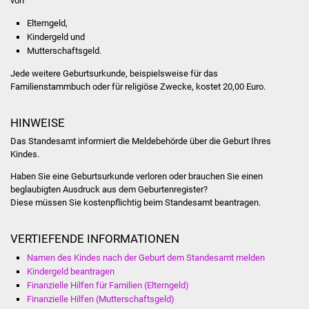
von
NETZMonitor
Elterngeld,
Kindergeld und
Gesundheit und Notfall
Mutterschaftsgeld.
Ärzte und Apotheken
Jede weitere Geburtsurkunde, beispielsweise für das
Familienstammbuch oder für religiöse Zwecke, kostet 20,00 Euro.
Pflege von Angehörigen
HINWEISE
Hitzewarnung / UV-
Das Standesamt informiert die Meldebehörde über die Geburt Ihres
Index
Kindes.
Haben Sie eine Geburtsurkunde verloren oder brauchen Sie einen
ÖPNV
beglaubigten Ausdruck aus dem Geburtenregister?
Diese müssen Sie kostenpflichtig beim Standesamt beantragen.
Bürgerbus (MOBS)
VERTIEFENDE INFORMATIONEN
Abfall und Entsorgung
Namen des Kindes nach der Geburt dem Standesamt melden
Kindergeld beantragen
Kultur & Freizeit
Finanzielle Hilfen für Familien (Elterngeld)
Finanzielle Hilfen (Mutterschaftsgeld)