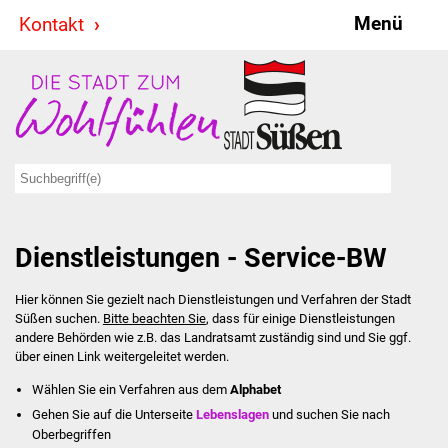
Menü
Kontakt
Stadt & Politik
Bürgermeister
Reden
Gemeinderat
Dienstleistungen - Service-BW
Ausschüsse
Hier können Sie gezielt nach Dienstleistungen und Verfahren der Stadt
Ratsinformationssystem
Süßen suchen.
Bitte beachten Sie
, dass für einige Dienstleistungen
andere Behörden wie z.B. das Landratsamt zuständig sind und Sie ggf.
Jugendbeirat
über einen Link weitergeleitet werden.
Wählen Sie ein Verfahren aus dem
Alphabet
Summerrockfestival
Gehen Sie auf die Unterseite
Lebenslagen
und suchen Sie nach
Oberbegriffen
Hallenbadparty