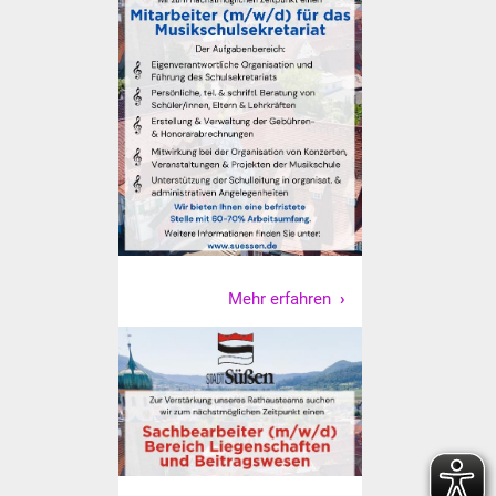
Vereine und Parteien
Selbsteintrag Vereine
Beirat Süßener Vereine
Sportanlagen
Tourismus
Erlebnisregion
Mehr erfahren
Schwäbischer Albtrauf
Route der
Industriekultur
Lebenslagen