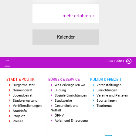
Freundeskreis Asyl
mehr erfahren
Ukraine-Hilfe
Wohnen
Kalender
Bauen in Süßen
nach oben
Wohnimmobilien +
Baugrundstücke
STADT & POLITIK
BÜRGER & SERVICE
KULTUR & FREIZEIT
Bürgermeister
Was erledige ich wo
Veranstaltungen
Wirtschaft
Gemeinderat
Bildung
Einrichtungen
Jugendbeirat
Soziale Einrichtungen
Vereine und Parteien
Haushalt & Infos
Stadtverwaltung
Stadtwerke
Sportanlagen
Veröffentlichungen
Gesundheit und
Tourismus
Notfall
Stadtinfo
Wirtschaftsförderung
ÖPNV
Projekte
Abfall und Entsorgung
Presse
Gewerbeimmobilien