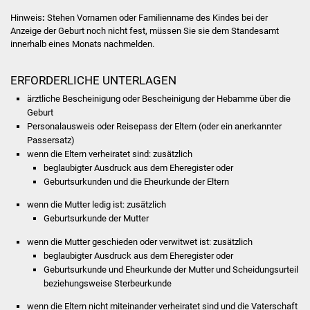
Hinweis
:
Stehen Vornamen oder Familienname des Kindes bei der
Was erledige ich wo
Anzeige der Geburt noch nicht fest, müssen Sie sie dem Standesamt
innerhalb eines Monats nachmelden.
Dienstleistungen
ERFORDERLICHE UNTERLAGEN
Lebenslagen
ärztliche Bescheinigung oder Bescheinigung der Hebamme über die
Geburt
Formulare
Personalausweis oder Reisepass der Eltern (oder ein anerkannter
Passersatz)
wenn die Eltern verheiratet sind: zusätzlich
Bürgerinfos
beglaubigter Ausdruck aus dem Eheregister oder
Geburtsurkunden und die Eheurkunde der Eltern
Bildung
wenn die Mutter ledig ist: zusätzlich
Geburtsurkunde der Mutter
Schulen
wenn die Mutter geschieden oder verwitwet ist: zusätzlich
Kindergärten
beglaubigter Ausdruck aus dem Eheregister oder
Geburtsurkunde und Eheurkunde der Mutter und Scheidungsurteil
beziehungsweise Sterbeurkunde
Kolping-Musikschule
wenn die Eltern nicht miteinander verheiratet sind und die Vaterschaft