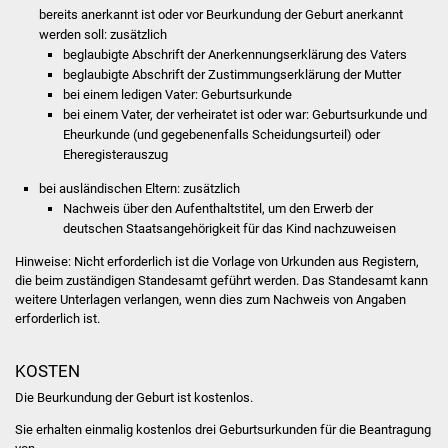
Volkshochschule
bereits anerkannt ist oder vor Beurkundung der Geburt anerkannt
werden soll: zusätzlich
beglaubigte Abschrift der Anerkennungserklärung des Vaters
Soziale Einrichtungen
beglaubigte Abschrift der Zustimmungserklärung der Mutter
bei einem ledigen Vater: Geburtsurkunde
Kirchen
bei einem Vater, der verheiratet ist oder war: Geburtsurkunde und
Eheurkunde (und gegebenenfalls Scheidungsurteil) oder
Lokale Agenda
Eheregisterauszug
bei ausländischen Eltern: zusätzlich
Jugendhaus
Nachweis über den Aufenthaltstitel, um den Erwerb der
deutschen Staatsangehörigkeit für das Kind nachzuweisen
Fachteam Jugend
Hinweise: Nicht erforderlich ist die Vorlage von Urkunden aus Registern,
die beim zuständigen Standesamt geführt werden. Das Standesamt kann
Kinder- und
weitere Unterlagen verlangen, wenn dies zum Nachweis von Angaben
Familienzentrum
erforderlich ist.
Stadtwerke
KOSTEN
Die Beurkundung der Geburt ist kostenlos.
Suenergie
Sie erhalten einmalig kostenlos drei Geburtsurkunden für die Beantragung