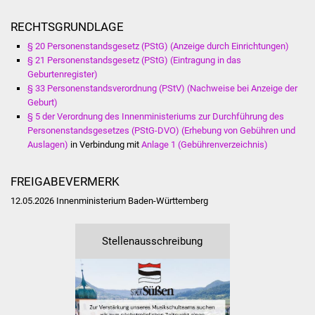
Veranstaltungen
RECHTSGRUNDLAGE
Stadtfest
§ 20 Personenstandsgesetz (PStG) (Anzeige durch Einrichtungen)
§ 21 Personenstandsgesetz (PStG) (Eintragung in das
Ostermarkt
Geburtenregister)
§ 33 Personenstandsverordnung (PStV) (Nachweise bei Anzeige der
Geburt)
Einrichtungen
§ 5 der Verordnung des Innenministeriums zur Durchführung des
Personenstandsgesetzes (PStG-DVO) (Erhebung von Gebühren und
Hallenbad
Auslagen)
in Verbindung mit
Anlage 1 (Gebührenverzeichnis)
Stadtbücherei
FREIGABEVERMERK
12.05.2026 Innenministerium Baden-Württemberg
Stadtarchiv
Zehntscheuer
Stellenausschreibung
Bürgerhaus
Kulturhalle