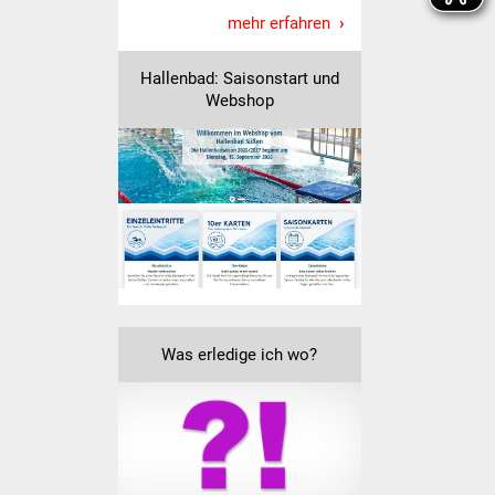
Senioren
mehr erfahren
Stadtseniorenrat
Hallenbad: Saisonstart und
Webshop
Sommerwochen für
Ältere
Seniorenwohn- und
Pflegeheim
Familien
Familientreff
Was erledige ich wo?
Kinder und Jugendliche
Schülerferienprogramm
Migration und Integration