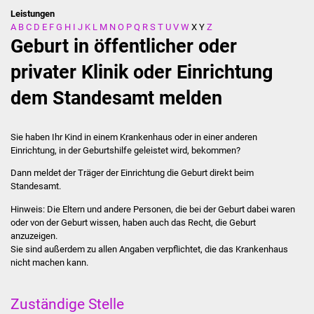
Leistungen
A
B
C
D
E
F
G
H
I
J
K
L
M
N
O
P
Q
R
S
T
U
V
W
X
Y
Z
Stadtverwaltung
Geburt in öffentlicher oder
Ansprechpartner
privater Klinik oder Einrichtung
dem Standesamt melden
Behördenwegweiser
Stellenangebote
Sie haben Ihr Kind in einem Krankenhaus oder in einer anderen
Einrichtung, in der Geburtshilfe geleistet wird, bekommen?
Kontakt
Dann meldet der Träger der Einrichtung die Geburt direkt beim
Standesamt.
Veröffentlichungen
Hinweis: Die Eltern und andere Personen, die bei der Geburt dabei waren
oder von der Geburt wissen, haben auch das Recht, die Geburt
Ortsrecht
anzuzeigen.
Sie sind außerdem zu allen Angaben verpflichtet, die das Krankenhaus
FNP / Bebauungspläne
nicht machen kann.
Wahlen
Zuständige Stelle