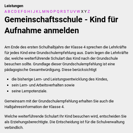
Leistungen
A
B
C
D
E
F
G
H
I
J
K
L
M
N
O
P
Q
R
S
T
U
V
W
X
Y
Z
Stadtverwaltung
Gemeinschaftsschule - Kind für
Ansprechpartner
Aufnahme anmelden
Behördenwegweiser
Am Ende des ersten Schulhalbjahrs der Klasse 4 sprechen die Lehrkräfte
für jedes Kind eine Grundschulempfehlung aus. Darin legen die Lehrkräfte
Stellenangebote
dar, welche weiterführende Schulart das Kind nach der Grundschule
besuchen sollte.
Grundlage dieser Grundschulempfehlung ist eine
Kontakt
pädagogische Gesamtwürdigung. Diese berücksichtigt
die bisherige Lern- und Leistungsentwicklung des Kindes,
Veröffentlichungen
sein Lern- und Arbeitsverhalten sowie
seine Lernpotenziale.
Ortsrecht
Gemeinsam mit der Grundschulempfehlung erhalten Sie auch die
Halbjahresinformation der Klasse 4.
FNP / Bebauungspläne
Welche weiterführende Schulart Ihr Kind besuchen wird, entscheiden Sie
als Erziehungsberechtigte. Die Entscheidung ist für die Schulverwaltung
Wahlen
verbindlich.