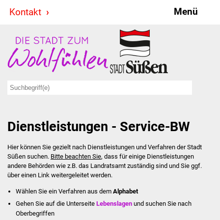
Menü
Kontakt
Stadt & Politik
Bürgermeister
Reden
Gemeinderat
Dienstleistungen - Service-BW
Ausschüsse
Hier können Sie gezielt nach Dienstleistungen und Verfahren der Stadt
Ratsinformationssystem
Süßen suchen.
Bitte beachten Sie
, dass für einige Dienstleistungen
andere Behörden wie z.B. das Landratsamt zuständig sind und Sie ggf.
Jugendbeirat
über einen Link weitergeleitet werden.
Wählen Sie ein Verfahren aus dem
Alphabet
Summerrockfestival
Gehen Sie auf die Unterseite
Lebenslagen
und suchen Sie nach
Oberbegriffen
Hallenbadparty