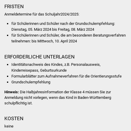
FRISTEN
Was erledige ich wo
Anmeldetermine für das Schuljahr2024/2025:
für Schülerinnen und Schüler nach der Grundschulempfehlung:
Dienstleistungen
Dienstag, 05. März 2024 bis Freitag, 08. März 2024
für Schülerinnen und Schüler, die am besonderen Beratungsverfahren
Lebenslagen
teilnehmen: bis Mittwoch, 10. April 2024
Formulare
ERFORDERLICHE UNTERLAGEN
Identitätsnachweis des Kindes, z.B. Personalausweis,
Bürgerinfos
Kinderreisepass, Geburtsurkunde
Formularblätter zum Aufnahmeverfahren für die Orientierungsstufe
Bildung
Grundschulempfehlung
Hinweis:
Die Halbjahresinformation der Klasse 4 müssen Sie zur
Schulen
Anmeldung nicht vorlegen, wenn das Kind in Baden-Württemberg
schulpflichtig ist.
Kindergärten
KOSTEN
Kolping-Musikschule
keine