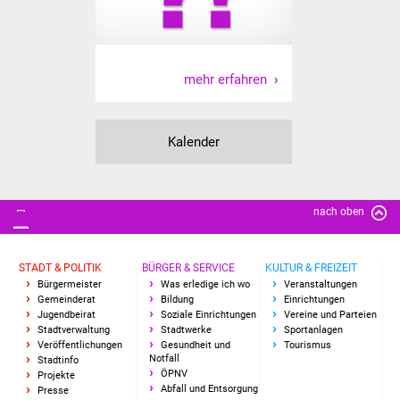
Vereine und Parteien
Selbsteintrag Vereine
mehr erfahren
Beirat Süßener Vereine
Kalender
Sportanlagen
Tourismus
nach oben
Erlebnisregion
Schwäbischer Albtrauf
STADT & POLITIK
BÜRGER & SERVICE
KULTUR & FREIZEIT
Bürgermeister
Was erledige ich wo
Veranstaltungen
Route der
Gemeinderat
Bildung
Einrichtungen
Jugendbeirat
Soziale Einrichtungen
Vereine und Parteien
Industriekultur
Stadtverwaltung
Stadtwerke
Sportanlagen
Veröffentlichungen
Gesundheit und
Tourismus
Notfall
Lebenslagen
Stadtinfo
ÖPNV
Projekte
Abfall und Entsorgung
Presse