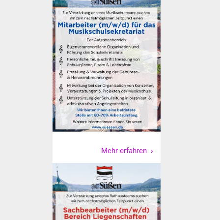
NETZMonitor
Gesundheit und Notfall
Ärzte und Apotheken
Pflege von Angehörigen
Hitzewarnung / UV-
Index
ÖPNV
Mehr erfahren
Bürgerbus (MOBS)
Abfall und Entsorgung
Kultur & Freizeit