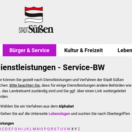
Bürger & Service
Kultur & Freizeit
Leben
ienstleistungen - Service-BW
er können Sie gezielt nach Dienstleistungen und Verfahren der Stadt Süßen
chen.
Bitte beachten Sie
, dass für einige Dienstleistungen andere Behörden wie
B. das Landratsamt zuständig sind und Sie ggf. über einen Link weitergeleitet
rden.
Wählen Sie ein Verfahren aus dem
Alphabet
Gehen Sie auf die Unterseite
Lebenslagen
und suchen Sie nach Oberbegriffen
istungen
B
C
D
E
F
G
H
I
J
K
L
M
N
O
P
Q
R
S
T
U
V
W
X
Y
Z