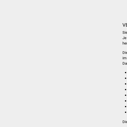
V
Si
Je
he
Di
im
Da
Di