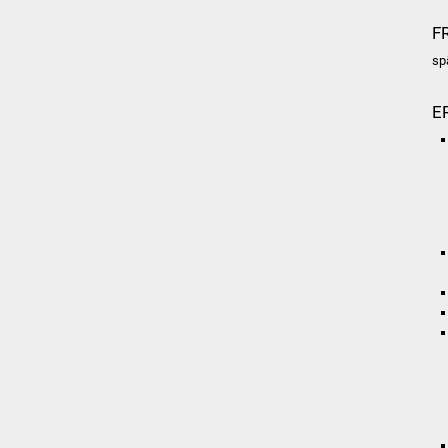
F
sp
E