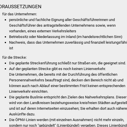
ORAUSSETZUNGEN
für das Unternehmen:
persönliche und fachliche Eignung aller Geschäftsführerinnen und
Geschäftsführer des antragstellenden Unternehmens sowie, wenn
vorhanden, eines externen Verkehrsleiters
Betriebssitz oder Niederlassung im Inland
(im handelsrechtlichen Sinn)
Nachweis, dass das Unternehmen zuverlässig und finanziell leistungsfäh
ist
für die Strecke:
Die geplante Streckenführung schließt nur Straßen ein, die geeignet sind.
Auf der geplanten Strecke gibt es noch keinen Linienverkehr.
Die Unternehmen, die bereits mit der Durchfü
h
rung des öffentlichen
Personennahverkehrs beau
f
tragt sind, decken den Bereich nicht ab und
kö
n
nen auch nach Ablauf einer bestimmten Frist ke
i
nen entsprechenden
Linienverkehr einric
h
ten.
Die geplante Buslinie entspricht den Zielen des Nahverkehrsplans. Dieser
wird von den Landkreisen beziehungsweise kreisfreien Städten aufgestell
und ist auf deren Internetseiten einzusehen; Sie erhalten dort auch näher
Auskünfte dazu.
Die ÖPNV-Linien werden (mit einzelnen Ausnahmen) nicht mehr einzeln,
sondern nur noch "gebündelt" (Linienbündel) vergeben. Dieses Linienbünd