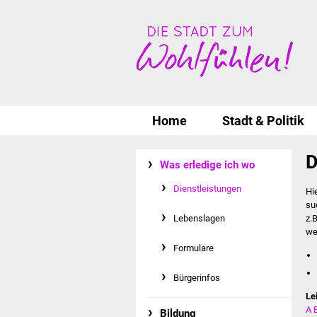
Home
Stadt & Politik
D
Was erledige ich wo
Dienstleistungen
Hi
su
Lebenslagen
z.
we
Formulare
Bürgerinfos
Le
A
Bildung