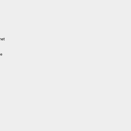
net
ie