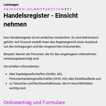
Leistungen
A
B
C
D
E
F
G
H
I
J
K
L
M
N
O
P
Q
R
S
T
U
V
W
X
Y
Z
Stadtverwaltung
Handelsregister - Einsicht
Ansprechpartner
nehmen
Behördenwegweiser
Das Handelsregister ist ein amtliches Verzeichnis. Es wird elektronisch
geführt. Auf Wunsch erstellt Ihnen das Registergericht einen Ausdruck
Stellenangebote
von den Eintragungen und den eingereichten Dokumenten.
Beispiel: Namen der Personen, die für das eingetragene Unternehmen
Kontakt
vertretungsberechtigt sind.
Veröffentlichungen
Sie erhalten Informationen
über Kapitalgesellschaften (GmbH, AG),
Ortsrecht
Personenhandelsgesellschaften (OHG, KG) oder Einzelkaufleute und
zu Tatsachen und Rechtsverhältnissen, die im Geschäftsleben
FNP / Bebauungspläne
wichtig sind.
Wahlen
Onlineantrag und Formulare