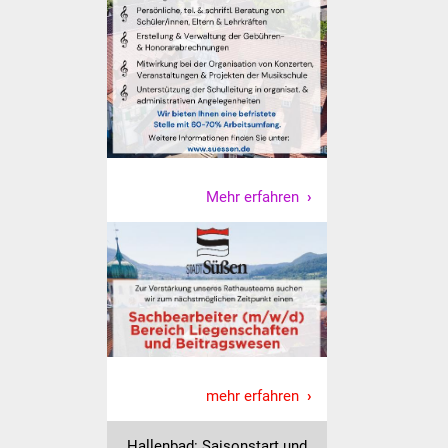
Veranstaltungen
Stadtfest
Ostermarkt
Einrichtungen
Hallenbad
Mehr erfahren
Stadtbücherei
Stadtarchiv
Zehntscheuer
Bürgerhaus
mehr erfahren
Kulturhalle
Hallenbad: Saisonstart und