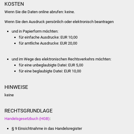
Volkshochschule
KOSTEN
Wenn Sie die Daten online abrufen: keine.
Soziale Einrichtungen
Wenn Sie den Ausdruck persönlich oder elektronisch beantragen
Kirchen
und in Papierform möchten:
für einfache Ausdrucke: EUR 10,00
für amtliche Ausdrucke: EUR 20,00
Lokale Agenda
Jugendhaus
und im Wege des elektronischen Rechtsverkehrs möchten:
für eine unbeglaubigte Datei: EUR 5,00
für eine beglaubigte Datei: EUR 10,00
Fachteam Jugend
HINWEISE
Kinder- und
Familienzentrum
keine
Stadtwerke
RECHTSGRUNDLAGE
Handelsgesetzbuch (HGB)
:
Suenergie
§ 9 Einsichtnahme in das Handelsregister