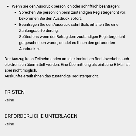
Wenn Sie den Ausdruck persönlich oder schriftlich beantragen:
Was erledige ich wo
Sprechen Sie persönlich beim zuständigen Registergericht vor,
bekommen Sie den Ausdruck sofort.
Beantragen Sie den Ausdruck schriftlich, erhalten Sie eine
Dienstleistungen
Zahlungsaufforderung.
Spätestens wenn der Betrag dem zuständigen Registergericht
Lebenslagen
gutgeschrieben wurde, sendet es Ihnen den geforderten
Ausdruck zu.
Formulare
Der Auszug kann Teilnehmenden am elektronischen Rechtsverkehr auch
elektronisch übermittelt werden. Eine Übermittlung als einfache E-Mail ist
Bürgerinfos
aber nicht möglich.
Auskünfte erteilt Ihnen das zuständige Registergericht.
Bildung
FRISTEN
Schulen
keine
Kindergärten
ERFORDERLICHE UNTERLAGEN
keine
Kolping-Musikschule