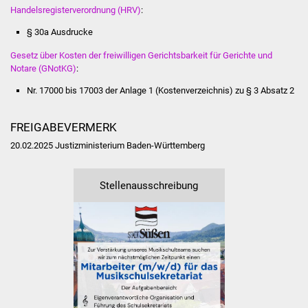
NETZMonitor
Handelsregisterverordnung (HRV)
:
§ 30a Ausdrucke
Gesundheit und Notfall
Gesetz über Kosten der freiwilligen Gerichtsbarkeit für Gerichte und
Notare (GNotKG)
:
Ärzte und Apotheken
Nr. 17000 bis 17003 der Anlage 1 (Kostenverzeichnis) zu § 3 Absatz 2
Pflege von Angehörigen
FREIGABEVERMERK
Hitzewarnung / UV-
20.02.2025 Justizministerium Baden-Württemberg
Index
ÖPNV
Stellenausschreibung
Bürgerbus (MOBS)
Abfall und Entsorgung
Kultur & Freizeit