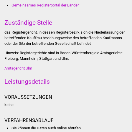
Stadtinfo
Gemeinsames Registerportal der Länder
Jubiläumsjahr 2021
Zuständige Stelle
Partnerstädte
das Registergericht, in dessen Registerbezirk sich die Niederlassung der
betreffenden Kauffrau beziehungsweise des betreffenden Kaufmanns
oder der Sitz der betreffenden Gesellschaft befindet
Projekte
Hinweis: Registergerichte sind in Baden-Württemberg die Amtsgerichte
Freiburg, Mannheim, Stuttgart und Ulm.
Schulentwicklung Bizet
Amtsgericht Ulm
Sanierung Hallenbad
Leistungsdetails
Sanierung Bizethalle
VORAUSSETZUNGEN
Ortsentwicklung
keine
Presse
VERFAHRENSABLAUF
Sie können die Daten auch online abrufen.
Bürger & Service