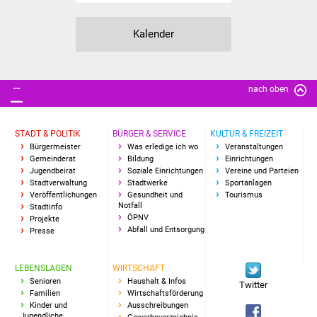
Senioren
Kalender
Stadtseniorenrat
Sommerwochen für
Ältere
nach oben
Seniorenwohn- und
STADT & POLITIK
BÜRGER & SERVICE
KULTUR & FREIZEIT
Pflegeheim
Bürgermeister
Was erledige ich wo
Veranstaltungen
Gemeinderat
Bildung
Einrichtungen
Familien
Jugendbeirat
Soziale Einrichtungen
Vereine und Parteien
Stadtverwaltung
Stadtwerke
Sportanlagen
Veröffentlichungen
Gesundheit und
Tourismus
Familientreff
Notfall
Stadtinfo
ÖPNV
Projekte
Abfall und Entsorgung
Presse
Kinder und Jugendliche
LEBENSLAGEN
WIRTSCHAFT
Schülerferienprogramm
Senioren
Haushalt & Infos
Twitter
Familien
Wirtschaftsförderung
Migration und Integration
Kinder und
Ausschreibungen
Jugendliche