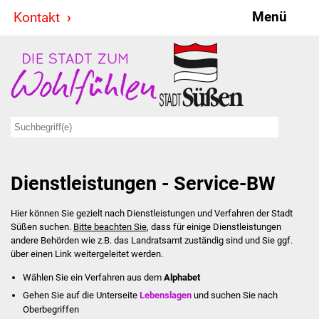
Menü
Kontakt
Stadt & Politik
Bürgermeister
Reden
Gemeinderat
Dienstleistungen - Service-BW
Ausschüsse
Hier können Sie gezielt nach Dienstleistungen und Verfahren der Stadt
Ratsinformationssystem
Süßen suchen.
Bitte beachten Sie
, dass für einige Dienstleistungen
andere Behörden wie z.B. das Landratsamt zuständig sind und Sie ggf.
Jugendbeirat
über einen Link weitergeleitet werden.
Wählen Sie ein Verfahren aus dem
Alphabet
Summerrockfestival
Gehen Sie auf die Unterseite
Lebenslagen
und suchen Sie nach
Oberbegriffen
Hallenbadparty