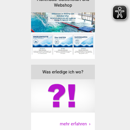
Webshop
Vereine und Parteien
Selbsteintrag Vereine
Beirat Süßener Vereine
Sportanlagen
Tourismus
Was erledige ich wo?
Erlebnisregion
Schwäbischer Albtrauf
Route der
Industriekultur
Lebenslagen
mehr erfahren