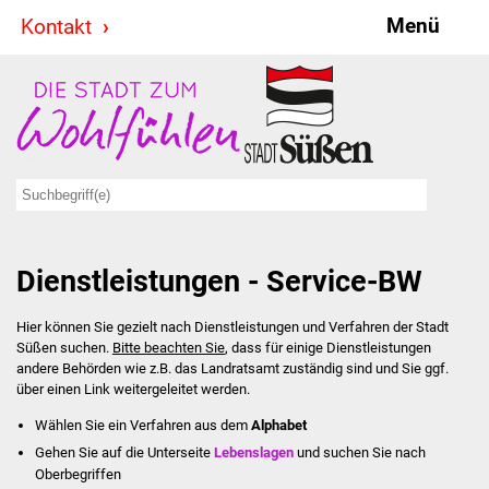
Menü
Kontakt
Stadt & Politik
Bürgermeister
Reden
Gemeinderat
Dienstleistungen - Service-BW
Ausschüsse
Hier können Sie gezielt nach Dienstleistungen und Verfahren der Stadt
Ratsinformationssystem
Süßen suchen.
Bitte beachten Sie
, dass für einige Dienstleistungen
andere Behörden wie z.B. das Landratsamt zuständig sind und Sie ggf.
Jugendbeirat
über einen Link weitergeleitet werden.
Wählen Sie ein Verfahren aus dem
Alphabet
Summerrockfestival
Gehen Sie auf die Unterseite
Lebenslagen
und suchen Sie nach
Oberbegriffen
Hallenbadparty