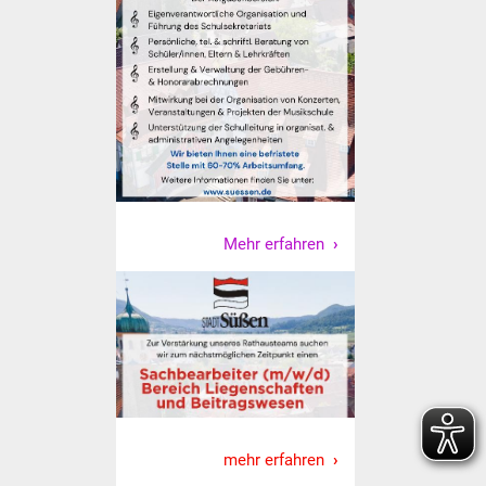
Vereine und Parteien
Selbsteintrag Vereine
Beirat Süßener Vereine
Sportanlagen
Tourismus
Mehr erfahren
Erlebnisregion
Schwäbischer Albtrauf
Route der
Industriekultur
Lebenslagen
mehr erfahren