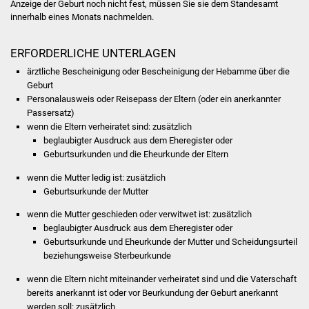
Anzeige der Geburt noch nicht fest, müssen Sie sie dem Standesamt
innerhalb eines Monats nachmelden.
Was erledige ich wo
ERFORDERLICHE UNTERLAGEN
Dienstleistungen
ärztliche Bescheinigung oder Bescheinigung der Hebamme über die
Geburt
Lebenslagen
Personalausweis oder Reisepass der Eltern (oder ein anerkannter
Passersatz)
Formulare
wenn die Eltern verheiratet sind: zusätzlich
beglaubigter Ausdruck aus dem Eheregister oder
Bürgerinfos
Geburtsurkunden und die Eheurkunde der Eltern
wenn die Mutter ledig ist: zusätzlich
Bildung
Geburtsurkunde der Mutter
wenn die Mutter geschieden oder verwitwet ist: zusätzlich
Schulen
beglaubigter Ausdruck aus dem Eheregister oder
Geburtsurkunde und Eheurkunde der Mutter und Scheidungsurteil
Kindergärten
beziehungsweise Sterbeurkunde
wenn die Eltern nicht miteinander verheiratet sind und die Vaterschaft
Kolping-Musikschule
bereits anerkannt ist oder vor Beurkundung der Geburt anerkannt
werden soll: zusätzlich