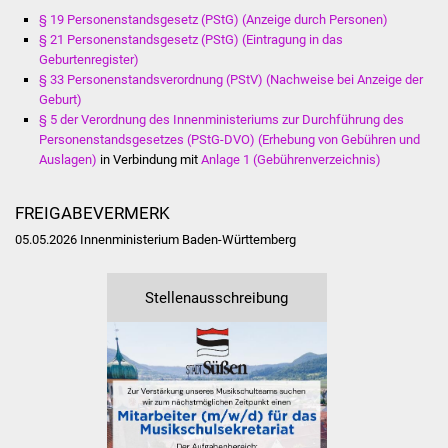
Veranstaltungen
§ 19 Personenstandsgesetz (PStG) (Anzeige durch Personen)
§ 21 Personenstandsgesetz (PStG) (Eintragung in das
Stadtfest
Geburtenregister)
§ 33 Personenstandsverordnung (PStV) (Nachweise bei Anzeige der
Ostermarkt
Geburt)
§ 5 der Verordnung des Innenministeriums zur Durchführung des
Personenstandsgesetzes (PStG-DVO) (Erhebung von Gebühren und
Einrichtungen
Auslagen)
in Verbindung mit
Anlage 1 (Gebührenverzeichnis)
Hallenbad
FREIGABEVERMERK
Stadtbücherei
05.05.2026 Innenministerium Baden-Württemberg
Stadtarchiv
Stellenausschreibung
Zehntscheuer
Bürgerhaus
Kulturhalle