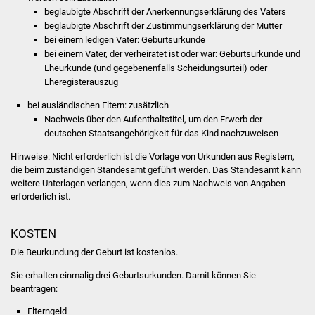
Volkshochschule
beglaubigte Abschrift der Anerkennungserklärung des Vaters
beglaubigte Abschrift der Zustimmungserklärung der Mutter
Soziale Einrichtungen
bei einem ledigen Vater: Geburtsurkunde
bei einem Vater, der verheiratet ist oder war: Geburtsurkunde und
Eheurkunde (und gegebenenfalls Scheidungsurteil) oder
Kirchen
Eheregisterauszug
bei ausländischen Eltern: zusätzlich
Lokale Agenda
Nachweis über den Aufenthaltstitel, um den Erwerb der
deutschen Staatsangehörigkeit für das Kind nachzuweisen
Jugendhaus
Hinweise: Nicht erforderlich ist die Vorlage von Urkunden aus Registern,
die beim zuständigen Standesamt geführt werden. Das Standesamt kann
Fachteam Jugend
weitere Unterlagen verlangen, wenn dies zum Nachweis von Angaben
erforderlich ist.
Kinder- und
Familienzentrum
KOSTEN
Die Beurkundung der Geburt ist kostenlos.
Stadtwerke
Sie erhalten einmalig drei Geburtsurkunden. Damit können Sie
Suenergie
beantragen:
Elterngeld