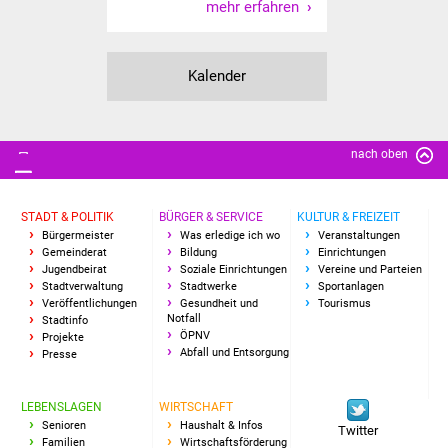
mehr erfahren
Freundeskreis Asyl
Ukraine-Hilfe
Kalender
Wohnen
nach oben
Bauen in Süßen
Wohnimmobilien +
STADT & POLITIK
BÜRGER & SERVICE
KULTUR & FREIZEIT
Bürgermeister
Was erledige ich wo
Veranstaltungen
Baugrundstücke
Gemeinderat
Bildung
Einrichtungen
Jugendbeirat
Soziale Einrichtungen
Vereine und Parteien
Wirtschaft
Stadtverwaltung
Stadtwerke
Sportanlagen
Veröffentlichungen
Gesundheit und
Tourismus
Notfall
Stadtinfo
Haushalt & Infos
ÖPNV
Projekte
Abfall und Entsorgung
Presse
Wirtschaftsförderung
LEBENSLAGEN
WIRTSCHAFT
Gewerbeimmobilien
Senioren
Haushalt & Infos
Twitter
Familien
Wirtschaftsförderung