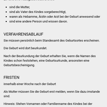
Stadtinfo
sind die Mutter,
sind als Vater des Kindes sorgeberechtigt,
Jubiläumsjahr 2021
waren als Hebamme, Ärztin oder Arzt bei der Geburt anwesend oder
sind eine andere Person und wissen davon.
Partnerstädte
VERFAHRENSABLAUF
Projekte
Sie müssen persönlich beim Standesamt des Geburtsortes erscheinen.
Die Geburt wird dort beurkundet.
Schulentwicklung Bizet
Nach der Beurkundung der Geburt erhalten Sie, wenn die Namen des
Sanierung Hallenbad
Kindes schon feststehen, eine Geburtsurkunde, ansonsten eine
Geburtsbescheinigung.
Sanierung Bizethalle
FRISTEN
Ortsentwicklung
innerhalb einer Woche nach der Geburt
Als Mutter müssen Sie die Geburt erst melden, wenn Sie dazu imstande
Presse
sind.
Hinweis: Stehen Vornamen oder Familienname des Kindes bei der
Bürger & Service