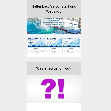
Senioren
Hallenbad: Saisonstart und
Webshop
Stadtseniorenrat
Sommerwochen für
Ältere
Seniorenwohn- und
Pflegeheim
Familien
Was erledige ich wo?
Familientreff
Kinder und Jugendliche
Schülerferienprogramm
Migration und Integration