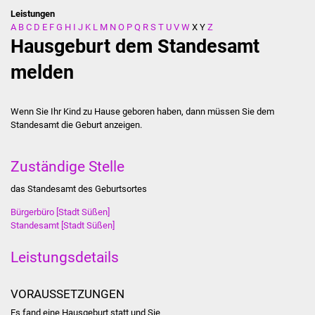
Leistungen
A
B
C
D
E
F
G
H
I
J
K
L
M
N
O
P
Q
R
S
T
U
V
W
X
Y
Z
Stadtverwaltung
Hausgeburt dem Standesamt
Ansprechpartner
melden
Behördenwegweiser
Wenn Sie Ihr Kind zu Hause geboren haben, dann müssen Sie dem
Standesamt die Geburt anzeigen.
Stellenangebote
Kontakt
Zuständige Stelle
das Standesamt des Geburtsortes
Veröffentlichungen
Bürgerbüro [Stadt Süßen]
Standesamt [Stadt Süßen]
Ortsrecht
Leistungsdetails
FNP / Bebauungspläne
VORAUSSETZUNGEN
Wahlen
Es fand eine Hausgeburt statt und Sie