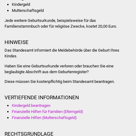
NETZMonitor
Kindergeld
Mutterschaftsgeld
Gesundheit und Notfall
Jede weitere Geburtsurkunde, beispielsweise für das
Familienstammbuch oder für religiöse Zwecke, kostet 20,00 Euro.
Ärzte und Apotheken
HINWEISE
Pflege von Angehörigen
Das Standesamt informiert die Meldebehörde über die Geburt Ihres
Kindes.
Hitzewarnung / UV-
Haben Sie eine Geburtsurkunde verloren oder brauchen Sie eine
Index
beglaubigte Abschrift aus dem Geburtenregister?
ÖPNV
Diese müssen Sie kostenpflichtig beim Standesamt beantragen.
Bürgerbus (MOBS)
VERTIEFENDE INFORMATIONEN
Kindergeld beantragen
Abfall und Entsorgung
Finanzielle Hilfen für Familien (Elterngeld)
Finanzielle Hilfen (Mutterschaftsgeld)
Kultur & Freizeit
RECHTSGRUNDLAGE