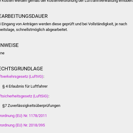
e Kosten werden gemäß der Kostenverordnung der Luftfahrtverwaltung erhoben
EARBEITUNGSDAUER
i Eingang von Anträgen werden diese geprüft und bei Vollständigkeit, je nach
beitslage, schnellstmöglich abgearbeitet.
INWEISE
ine
ECHTSGRUNDLAGE
ftverkehrsgesetz (LuftVG)
:
§ 4 Erlaubnis für Luftfahrer
ftsicherheitsgesetz (LuftSiG)
:
§7 Zuverlässigkeitsüberprüfungen
rordnung (EU) Nr. 1178/2011
rordnung (EU) Nr. 2018/395