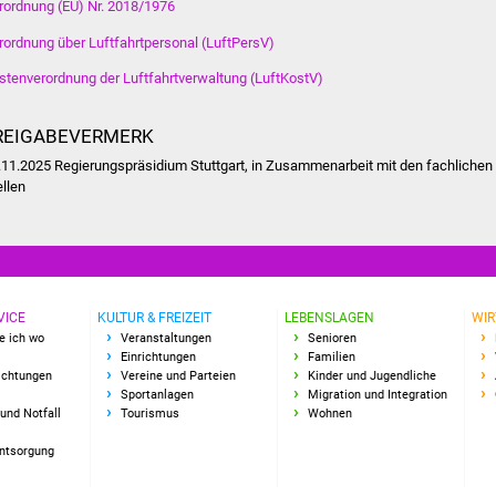
rordnung (EU) Nr. 2018/1976
rordnung über Luftfahrtpersonal (LuftPersV)
stenverordnung der Luftfahrtverwaltung
(LuftKostV)
REIGABEVERMERK
.11.2025
Regierungspräsidium Stuttgart, in Zusammenarbeit mit den fachlichen
ellen
VICE
KULTUR & FREIZEIT
LEBENSLAGEN
WIR
e ich wo
Veranstaltungen
Senioren
Einrichtungen
Familien
richtungen
Vereine und Parteien
Kinder und Jugendliche
Sportanlagen
Migration und Integration
und Notfall
Tourismus
Wohnen
Entsorgung