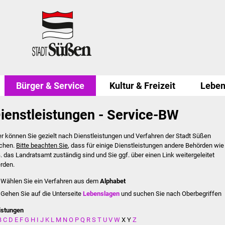
Bürger & Service
Kultur & Freizeit
Leben
ienstleistungen - Service-BW
er können Sie gezielt nach Dienstleistungen und Verfahren der Stadt Süßen
chen.
Bitte beachten Sie
, dass für einige Dienstleistungen andere Behörden wie
B. das Landratsamt zuständig sind und Sie ggf. über einen Link weitergeleitet
rden.
Wählen Sie ein Verfahren aus dem
Alphabet
Gehen Sie auf die Unterseite
Lebenslagen
und suchen Sie nach Oberbegriffen
istungen
B
C
D
E
F
G
H
I
J
K
L
M
N
O
P
Q
R
S
T
U
V
W
X
Y
Z