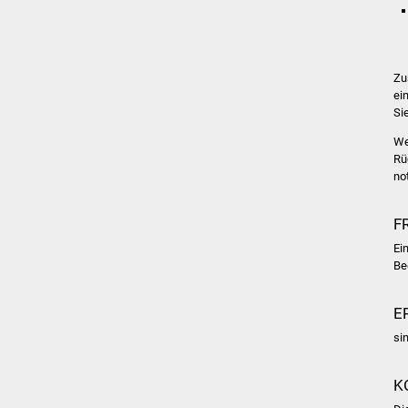
Zu
ei
Si
We
Rü
no
F
Ei
Be
E
si
K