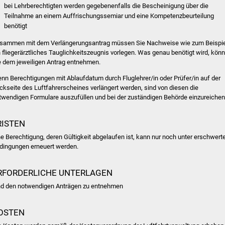
bei Lehrberechtigten werden gegebenenfalls die Bescheinigung über die
Teilnahme an einem Auffrischungssemiar und eine Kompetenzbeurteilung
benötigt
sammen mit dem Verlängerungsantrag müssen Sie Nachweise
wie zum Beispi
n fliegerärztliches Tauglichkeitszeugnis
vorlegen. Was genau benötigt wird, kön
e dem jeweiligen Antrag entnehmen.
nn Berechtigungen mit Ablaufdatum durch Fluglehrer/in oder Prüfer/in auf der
ckseite des Luftfahrerscheines verlängert werden, sind von diesen die
twendigen Formulare auszufüllen und bei der zuständigen Behörde einzureichen
RISTEN
ne Berechtigung, deren Gültigkeit abgelaufen ist, kann nur noch unter erschwert
dingungen erneuert werden.
RFORDERLICHE UNTERLAGEN
nd den notwendigen Anträgen zu entnehmen
OSTEN