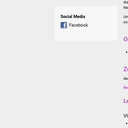
du
Ne
Social Media
Um
im
Facebook
O
Z
da
Re
L
V