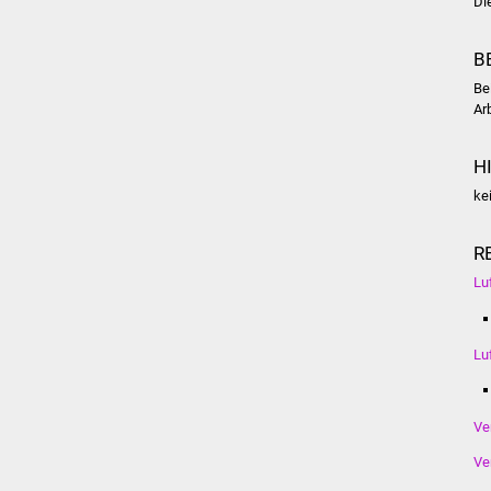
Di
B
Be
Ar
H
ke
R
Lu
Lu
Ve
Ve