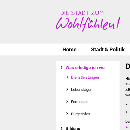
Home
Stadt & Politik
D
Was erledige ich wo
Dienstleistungen
Hi
su
Lebenslagen
z.
we
Formulare
Bürgerinfos
Le
A
Bildung