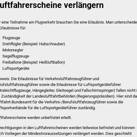
uftfahrerscheine verlängern
r eine Teilnahme am Flugverkehr brauchen Sie eine Erlaubnis. Man unterscheide
Erlaubnisse für:
Flugzeuge
Drehflügler
(Beispiel: Hubschrauber)
Motorsegler
Segelflugzeuge
Freiballone
(Beispiel: Heißluftballon)
Luftsportgeräte
nweis: Die Erlaubnisse für Verkehrsluftfahrzeugführer und
rufsluftfahrzeugführer sowie die Erlaubnisse für Luftsportgeräteführer
ltraleichtflugzeuge, Hängegleiter, Gleitsegel und Fallschirmspringer) fallen nicht 
e Zuständigkeit der Landesluftfahrtbehörden (Regierungspräsidien). Hier sind d
ftfahrt-Bundesamt für die Verkehrs-/Berufsluftfahrzeugführer sowie die
ftsportverbände für die Luftsportgeräteführer zuständig.
ftfahrerscheine werden unbefristet erteilt.
rechtigungen in den Luftfahrerscheinen werden teilweise befristet und können
ch Vorliegen der Mindestvoraussetzungen verlängert werden. Dies geschieht