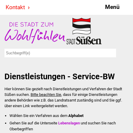
Menü
Kontakt
Stadt & Politik
Bürgermeister
Reden
Gemeinderat
Dienstleistungen - Service-BW
Ausschüsse
Hier können Sie gezielt nach Dienstleistungen und Verfahren der Stadt
Ratsinformationssystem
Süßen suchen.
Bitte beachten Sie
, dass für einige Dienstleistungen
andere Behörden wie z.B. das Landratsamt zuständig sind und Sie ggf.
Jugendbeirat
über einen Link weitergeleitet werden.
Wählen Sie ein Verfahren aus dem
Alphabet
Summerrockfestival
Gehen Sie auf die Unterseite
Lebenslagen
und suchen Sie nach
Oberbegriffen
Hallenbadparty