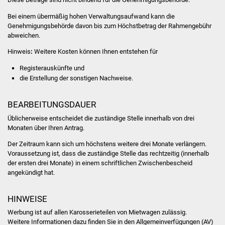
Vereine und Parteien
Bei einem übermäßig hohen Verwaltungsaufwand kann die
Genehmigungsbehörde davon bis zum Höchstbetrag der Rahmengebühr
abweichen.
Selbsteintrag Vereine
Hinweis
:
Weitere Kosten können Ihnen entstehen für
Beirat Süßener Vereine
Registerauskünfte und
die Erstellung der sonstigen Nachweise.
Sportanlagen
BEARBEITUNGSDAUER
Tourismus
Üblicherweise entscheidet die zuständige Stelle innerhalb von drei
Monaten über Ihren Antrag.
Erlebnisregion
Schwäbischer Albtrauf
Der Zeitraum kann sich um höchstens weitere drei Monate verlängern.
Voraussetzung ist, dass die zuständige Stelle das rechtzeitig (innerhalb
der ersten drei Monate) in einem schriftlichen Zwischenbescheid
Route der
angekündigt hat.
Industriekultur
HINWEISE
Lebenslagen
Werbung ist auf allen Karosserieteilen von Mietwagen zulässig.
Weitere Informationen dazu finden Sie in den Allgemeinverfügungen (AV)