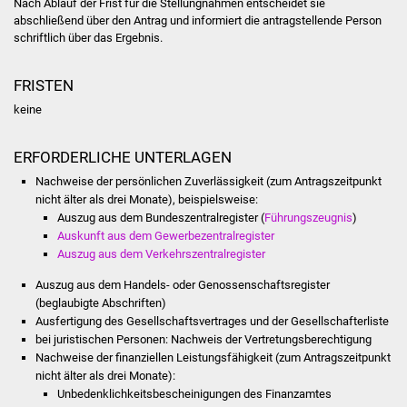
Nach Ablauf der Frist für die Stellungnahmen entscheidet sie
Volkshochschule
a
b
schließend über den Antrag und informiert die antragstellende Person
schriftlich über das Ergebnis.
Soziale Einrichtungen
FRISTEN
Kirchen
keine
Lokale Agenda
ERFORDERLICHE UNTERLAGEN
Jugendhaus
Nachweise der persönlichen Zuverlässigkeit (zum Antragszeitpunkt
nicht älter als drei Monate), beispielsweise:
Auszug aus dem Bundeszentralregister (
Führungszeugnis
)
Fachteam Jugend
Auskunft aus dem Gewerbezentralregister
Auszug aus dem Verkehrszentralregister
Kinder- und
Auszug aus dem Handels- oder Genossenschaftsregister
Familienzentrum
(beglaubigte Abschriften)
Ausfertigung des Gesellschaftsvertrages und der Gesellschafterliste
Stadtwerke
bei juristischen Personen: Nachweis der Vertretungsberechtigung
Nachweise der finanziellen Leistungsfähigkeit (zum Antragszeitpunkt
Suenergie
nicht älter als drei Monate):
Unbedenklichkeitsbescheinigungen des Finanzamtes