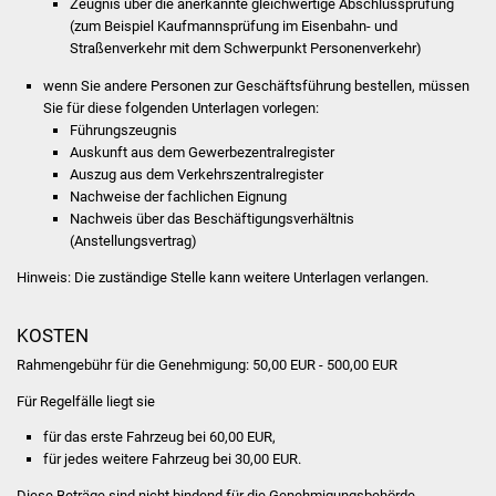
Zeugnis über die anerkannte gleichwertige Abschlussprüfung
Veranstaltungen
(zum Beispiel Kaufmannsprüfung im Eisenbahn- und
Straßenverkehr mit dem Schwerpunkt Personenverkehr)
Stadtfest
wenn Sie andere Personen zur Geschäftsführung bestellen, müssen
Sie für diese folgenden Unterlagen vorlegen:
Ostermarkt
Führungszeugnis
Auskunft aus dem Gewerbezentralregister
Einrichtungen
Auszug aus dem Verkehrszentralregister
Nachweise der fachlichen Eignung
Hallenbad
Nachweis über das Beschäftigungsverhältnis
(Anstellungsvertrag)
Stadtbücherei
Hinweis: Die zuständige Stelle kann weitere Unterlagen verlangen.
Stadtarchiv
KOSTEN
Rahmengebühr für die Genehmigung: 50,00 EUR - 500,00 EUR
Zehntscheuer
Für Regelfälle liegt sie
Bürgerhaus
für das erste Fahrzeug bei 60,00 EUR,
für jedes weitere Fahrzeug bei 30,00 EUR.
Kulturhalle
Diese Beträge sind nicht bindend für die Genehmigungsbehörde.