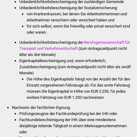
Unbedenklichkeitsbescheinigung der zuständigen Gemeinde
NETZMonitor
Unbedenklichkeitsbescheinigung der Sozialversicherung:
von Krankenkassen, bei denen Sie Arbeitnehmerinnen und
Gesundheit und Notfall
Arbeitnehmer versichern oder versichert haben und
für sich selbst, wenn Sie freiwillig oder privat versichert sind
Ärzte und Apotheken
oder waren.
Unbedenklichkeitsbescheinigung der
Berufsgenossenschaft für
Pflege von Angehörigen
Transport und Verkehrswirtschaft
(zum Antragszeitpunkt nicht
älter als drei Monate)
Hitzewarnung / UV-
Eigenkapitalbescheinigung und, wenn erforderlich,
Zusatzbescheinigung (zum Antragszeitpunkt nicht älter als zwölf
Index
Monate)
Die Höhe des Eigenkapitals hängt von der Anzahl der für den
ÖPNV
Einsatz vorgesehenen Fahrzeuge ab: Für das erste Fahrzeug
müssen Sie Eigenkapital in Höhe von EUR 2.250, für jedes
Bürgerbus (MOBS)
weitere Fahrzeug von EUR 1.250 nachweisen.
Nachweis der fachlichen Eignung:
Abfall und Entsorgung
Prüfungszeugnis der Fachkundeprüfung bei der IHK oder
Fachkundebescheinigung der IHK über eine mindestens
Kultur & Freizeit
dreijährige leitende Tätigkeit in einem Mietwagenunternehmen
oder