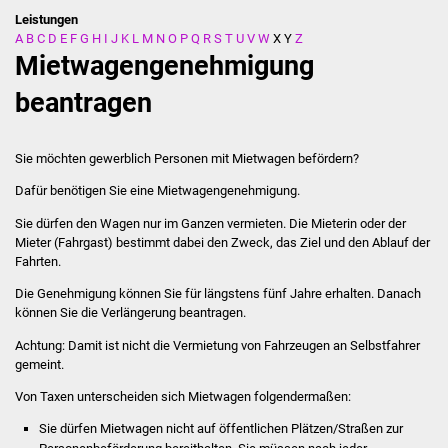
Leistungen
A
B
C
D
E
F
G
H
I
J
K
L
M
N
O
P
Q
R
S
T
U
V
W
X
Y
Z
Stadtverwaltung
Mietwagengenehmigung
Ansprechpartner
beantragen
Behördenwegweiser
Sie möchten gewerblich Personen mit Mietwagen befördern?
Stellenangebote
Dafür benötigen Sie eine Mietwagengenehmigung.
Sie dürfen den Wagen nur im Ganzen vermieten. Die Mieterin oder der
Kontakt
Mieter (Fahrgast) bestimmt dabei den Zweck, das Ziel und den Ablauf der
Fahrten.
Veröffentlichungen
Die Genehmigung können Sie für längstens fünf Jahre erhalten. Danach
können Sie die Verlängerung beantragen.
Ortsrecht
Achtung: Damit ist nicht die Vermietung von Fahrzeugen an Selbstfahrer
gemeint.
FNP / Bebauungspläne
Von Taxen unterscheiden sich Mietwagen folgendermaßen:
Wahlen
Sie dürfen Mietwagen nicht auf öffentlichen Plätzen/Straßen zur