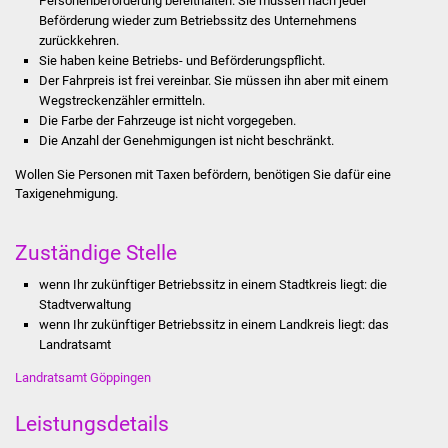
Personenbeförderung bereithalten. Sie mü
s
sen nach jeder
Stadtinfo
Beförderung wieder zum Betriebssitz des Unternehmens
zurückkehren.
Sie haben keine Betriebs- und Beförderungspflicht.
Jubiläumsjahr 2021
Der Fahrpreis ist frei vereinbar. Sie müssen ihn aber mit einem
Wegstreckenzähler ermitteln.
Partnerstädte
Die Farbe der Fahrzeuge ist nicht vorgegeben.
Die Anzahl der Genehmigungen ist nicht beschränkt.
Projekte
Wollen Sie Personen mit Taxen befördern, benötigen Sie dafür eine
Taxigenehmigung.
Schulentwicklung Bizet
Zuständige Stelle
Sanierung Hallenbad
wenn Ihr zukünftiger Betriebssitz in einem Stadtkreis liegt: die
Sanierung Bizethalle
Stadtverwaltung
wenn Ihr zukünftiger Betriebssitz in einem Landkreis liegt: das
Ortsentwicklung
Landratsamt
Landratsamt Göppingen
Presse
Leistungsdetails
Bürger & Service