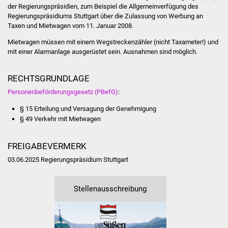
Senioren
der Regierungspräsidien, zum Beispiel die Allgemeinverfügung des
Regierungspräsidiums Stuttgart über die Zulassung von Werbung an
Stadtseniorenrat
Taxen und Mietwagen vom 11. Januar 2008.
Mietwagen müssen mit einem Wegstreckenzähler (nicht Taxameter!) und
Sommerwochen für
mit einer Alarmanlage ausgerüstet sein. Ausnahmen sind möglich.
Ältere
RECHTSGRUNDLAGE
Seniorenwohn- und
Personenbeförderungsgesetz (PBefG)
:
Pflegeheim
§ 15 Erteilung und Versagung der Genehmigung
§ 49 Verkehr mit Mietwagen
Familien
FREIGABEVERMERK
Familientreff
03.06.2025 Regierungspräsidium Stuttgart
Kinder und Jugendliche
Stellenausschreibung
Schülerferienprogramm
Migration und Integration