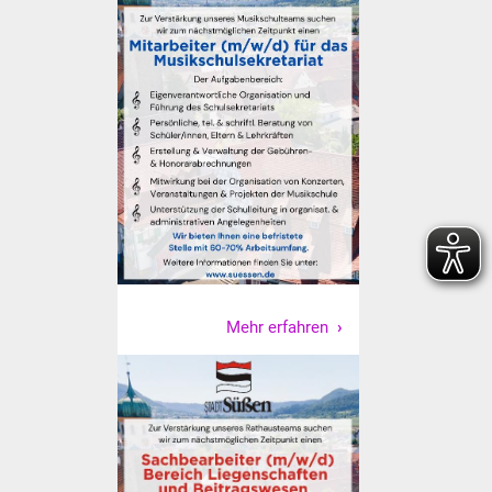
Freundeskreis Asyl
Ukraine-Hilfe
Wohnen
Bauen in Süßen
Wohnimmobilien +
Baugrundstücke
Wirtschaft
Mehr erfahren
Haushalt & Infos
Wirtschaftsförderung
Gewerbeimmobilien