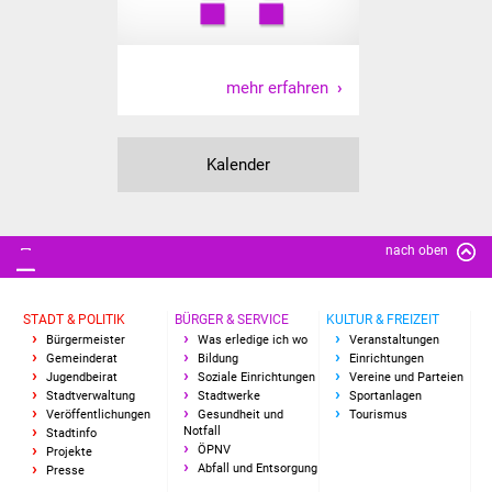
mehr erfahren
Kalender
nach oben
STADT & POLITIK
BÜRGER & SERVICE
KULTUR & FREIZEIT
Bürgermeister
Was erledige ich wo
Veranstaltungen
Gemeinderat
Bildung
Einrichtungen
Jugendbeirat
Soziale Einrichtungen
Vereine und Parteien
Stadtverwaltung
Stadtwerke
Sportanlagen
Veröffentlichungen
Gesundheit und
Tourismus
Notfall
Stadtinfo
ÖPNV
Projekte
Abfall und Entsorgung
Presse