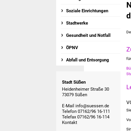
N
Soziale Einrichtungen
d
Stadtwerke
De
Gesundheit und Notfall
ÖPNV
Z
fü
Abfall und Entsorgung
Bü
St
Stadt Süßen
L
Heidenheimer Straße 30
73079 Süßen
V
E-Mail
info@suessen.de
Si
Telefon 07162/96 16-111
Telefax 07162/96 16-114
Vo
Kontakt
Si