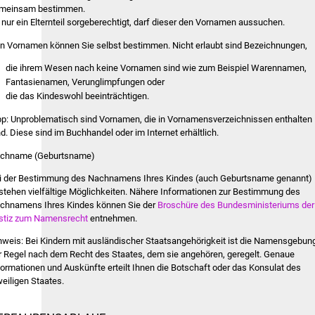
meinsam bestimmen.
t nur ein Elternteil sorgeberechtigt, darf dieser den Vornamen aussuchen.
n Vornamen können Sie selbst bestimmen. Nicht erlaubt sind Bezeichnungen,
die ihrem Wesen nach keine Vornamen sind
wie zum Beispiel Warennamen,
Fantasienamen, Verunglimpfungen
oder
die das Kindeswohl beeinträchtigen.
pp: Unproblematisch sind Vornamen, die in Vornamensverzeichnissen enthalten
nd. Diese sind im Buchhandel oder im Internet erhältlich.
chname (Geburtsname)
i der Bestimmung des Nachnamens Ihres Kindes (auch Geburtsname genannt)
stehen vielfältige Möglichkeiten. Nähere Informationen zur Bestimmung des
chnamens Ihres Kindes können Sie der
Broschüre des Bundesministeriums der
stiz zum Namensrecht
entnehmen.
nweis: Bei Kindern mit ausländischer Staatsangehörigkeit ist die Namensgebung
r Regel nach dem Recht des Staates, dem sie angehören, geregelt. Genaue
formationen und Auskünfte erteilt Ihnen die Botschaft oder das Konsulat des
weiligen Staates.