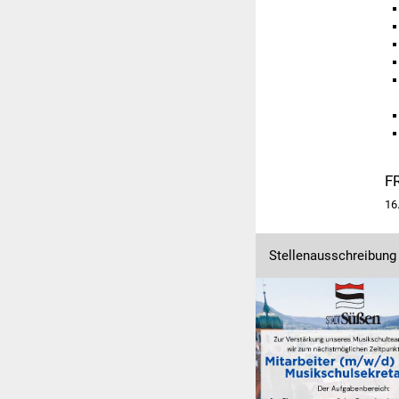
F
16
Stellenausschreibung