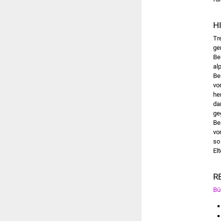
H
Tr
ge
Be
al
Be
vo
he
da
ge
Be
vo
so
El
R
Bü