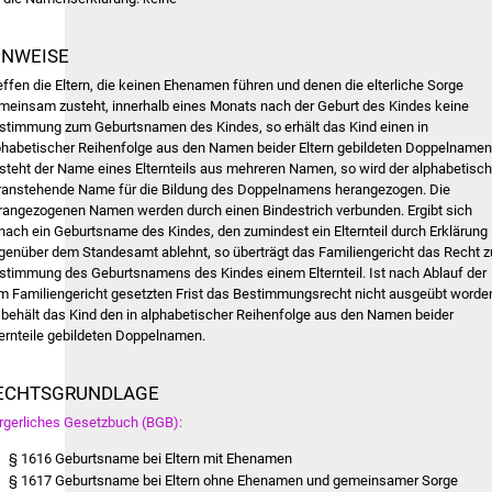
INWEISE
effen die Eltern, die keinen Ehenamen führen und denen die elterliche Sorge
meinsam zusteht, innerhalb eines Monats nach der Geburt des Kindes keine
stimmung zum Geburtsnamen des Kindes, so erhält das Kind einen in
phabetischer Reihenfolge aus den Namen beider Eltern gebildeten Doppelnamen
steht der Name eines Elternteils aus mehreren Namen, so wird der alphabetisch
ranstehende Name für die Bildung des Doppelnamens herangezogen. Die
rangezogenen Namen werden durch einen Bindestrich verbunden. Ergibt sich
nach ein Geburtsname des Kindes, den zumindest ein Elternteil durch Erklärung
genüber dem Standesamt ablehnt, so überträgt das Familiengericht das Recht z
stimmung des Geburtsnamens des Kindes einem Elternteil. Ist nach Ablauf der
m Familiengericht gesetzten Frist das Bestimmungsrecht nicht ausgeübt worde
 behält das Kind den in alphabetischer Reihenfolge aus den Namen beider
ternteile gebildeten Doppelnamen.
ECHTSGRUNDLAGE
rgerliches Gesetzbuch (BGB):
§ 1616 Geburtsname bei Eltern mit Ehenamen
§ 1617 Geburtsname bei Eltern ohne Ehenamen und gemeinsamer Sorge