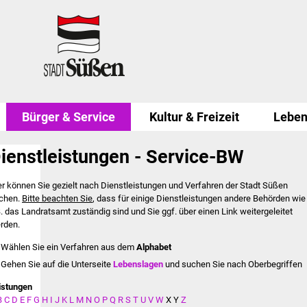
Bürger & Service
Kultur & Freizeit
Leben
ienstleistungen - Service-BW
er können Sie gezielt nach Dienstleistungen und Verfahren der Stadt Süßen
chen.
Bitte beachten Sie
, dass für einige Dienstleistungen andere Behörden wie
B. das Landratsamt zuständig sind und Sie ggf. über einen Link weitergeleitet
rden.
Wählen Sie ein Verfahren aus dem
Alphabet
Gehen Sie auf die Unterseite
Lebenslagen
und suchen Sie nach Oberbegriffen
istungen
B
C
D
E
F
G
H
I
J
K
L
M
N
O
P
Q
R
S
T
U
V
W
X
Y
Z