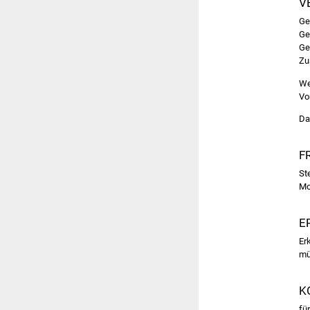
V
Ge
Ge
Ge
Zu
We
Vo
Da
F
St
Mo
E
Er
mü
K
fü