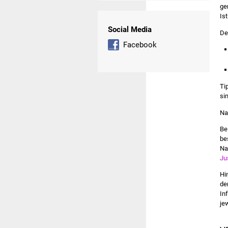
ge
Is
Social Media
De
Facebook
Ti
si
Na
Be
be
Na
Ju
Hi
de
In
je