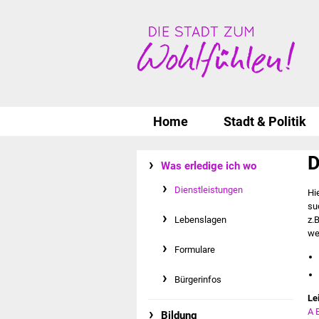
Home
Stadt & Politik
D
Was erledige ich wo
Dienstleistungen
Hi
su
Lebenslagen
z.
we
Formulare
Bürgerinfos
Le
A
Bildung