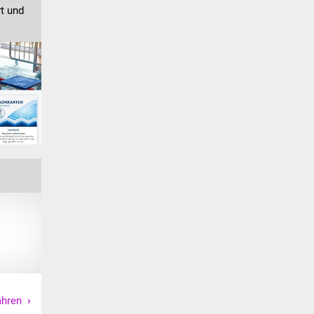
t und
ahren