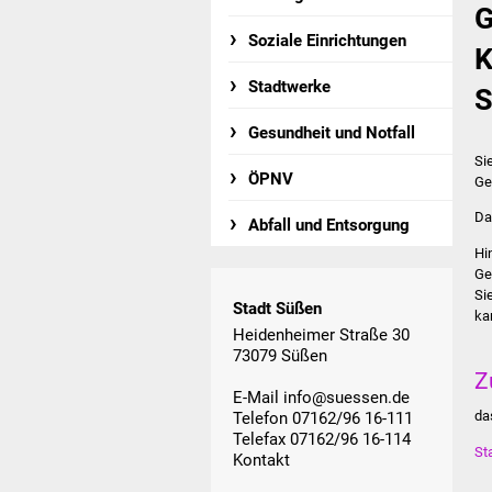
G
Soziale Einrichtungen
K
Stadtwerke
S
Gesundheit und Notfall
Si
ÖPNV
Ge
Da
Abfall und Entsorgung
Hi
Ge
Si
Stadt Süßen
ka
Heidenheimer Straße 30
73079 Süßen
Z
E-Mail
info@suessen.de
da
Telefon 07162/96 16-111
Telefax 07162/96 16-114
St
Kontakt