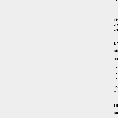
Hi
zu
ve
K
Di
Si
Je
re
H
Da