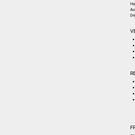
Ha
Au
Di
V
R
F