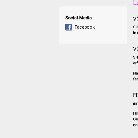
L
Social Media
V
Facebook
Si
in 
V
Si
er
Na
fe
F
in
Hi
Ge
na