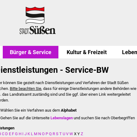
Bürger & Service
Kultur & Freizeit
Leben
ienstleistungen - Service-BW
er können Sie gezielt nach Dienstleistungen und Verfahren der Stadt Süßen
chen.
Bitte beachten Sie
, dass für einige Dienstleistungen andere Behörden wie
B. das Landratsamt zuständig sind und Sie ggf. über einen Link weitergeleitet
rden.
Wählen Sie ein Verfahren aus dem
Alphabet
Gehen Sie auf die Unterseite
Lebenslagen
und suchen Sie nach Oberbegriffen
istungen
B
C
D
E
F
G
H
I
J
K
L
M
N
O
P
Q
R
S
T
U
V
W
X
Y
Z