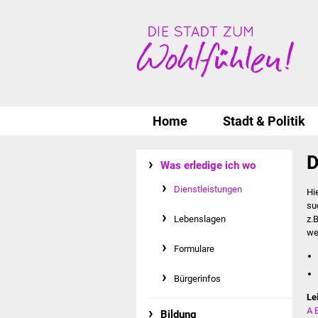
Home
Stadt & Politik
D
Was erledige ich wo
Dienstleistungen
Hi
su
Lebenslagen
z.
we
Formulare
Bürgerinfos
Le
A
Bildung