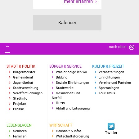
mehr erfahren
Senioren
Stadtseniorenrat
Kalender
Sommerwochen für
Ältere
nach oben
Seniorenwohn- und
Pflegeheim
STADT & POLITIK
BÜRGER & SERVICE
KULTUR & FREIZEIT
Bürgermeister
Was erledige ich wo
Veranstaltungen
Familien
Gemeinderat
Bildung
Einrichtungen
Jugendbeirat
Soziale Einrichtungen
Vereine und Parteien
Stadtverwaltung
Stadtwerke
Sportanlagen
Familientreff
Veröffentlichungen
Gesundheit und
Tourismus
Notfall
Stadtinfo
Kinder und Jugendliche
ÖPNV
Projekte
Abfall und Entsorgung
Presse
Schülerferienprogramm
LEBENSLAGEN
WIRTSCHAFT
Senioren
Haushalt & Infos
Migration und Integration
Twitter
Familien
Wirtschaftsförderung