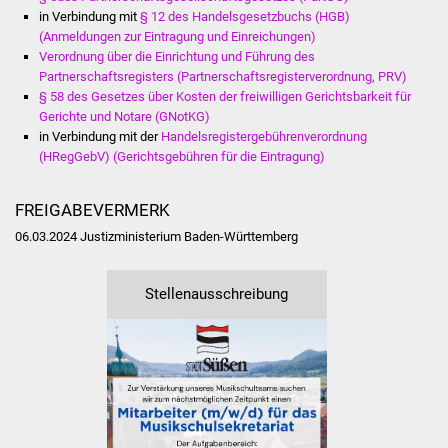
NETZMonitor
in Verbindung mit
§ 12 des Handelsgesetzbuchs (HGB)
(Anmeldungen zur Eintragung und Einreichungen)
Gesundheit und Notfall
Verordnung über die Einrichtung und Führung des
Partnerschaftsregisters (Partnerschaftsregisterverordnung, PRV)
§ 58 des Gesetzes über Kosten der freiwilligen Gerichtsbarkeit für
Ärzte und Apotheken
Gerichte und Notare (GNotKG)
in Verbindung mit der
Handelsregistergebührenverordnung
Pflege von Angehörigen
(HRegGebV) (Gerichtsgebühren für die Eintragung)
Hitzewarnung / UV-
FREIGABEVERMERK
Index
06.03.2024
Justizministerium Baden-Württemberg
ÖPNV
Stellenausschreibung
Bürgerbus (MOBS)
Abfall und Entsorgung
Kultur & Freizeit