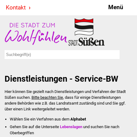
Menü
Kontakt
Stadt & Politik
Bürgermeister
Reden
Gemeinderat
Dienstleistungen - Service-BW
Ausschüsse
Hier können Sie gezielt nach Dienstleistungen und Verfahren der Stadt
Ratsinformationssystem
Süßen suchen.
Bitte beachten Sie
, dass für einige Dienstleistungen
andere Behörden wie z.B. das Landratsamt zuständig sind und Sie ggf.
Jugendbeirat
über einen Link weitergeleitet werden.
Wählen Sie ein Verfahren aus dem
Alphabet
Summerrockfestival
Gehen Sie auf die Unterseite
Lebenslagen
und suchen Sie nach
Oberbegriffen
Hallenbadparty