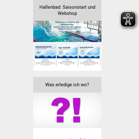
Hallenbad: Saisonstart und
Vereine und Parteien
Webshop
Selbsteintrag Vereine
Beirat Süßener Vereine
Sportanlagen
Tourismus
Erlebnisregion
Was erledige ich wo?
Schwäbischer Albtrauf
Route der
Industriekultur
Lebenslagen