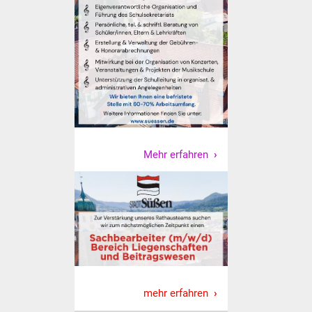
Veranstaltungen
Stadtfest
Ostermarkt
Einrichtungen
Hallenbad
Mehr erfahren
Stadtbücherei
Stadtarchiv
Zehntscheuer
Bürgerhaus
mehr erfahren
Kulturhalle