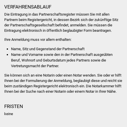
VERFAHRENSABLAUF
Was erledige ich wo
Die Eintragung in das Partnerschaftsregister müssen Sie mit allen
Partnern beim Registergericht, in dessen Bezirk sich der zukünftige Sitz
Dienstleistungen
der Partnerschaftsgesellschaft befindet, anmelden. Sie müssen die
Eintragung elektronisch in öffentlich beglaubigter Form beantragen.
Lebenslagen
Ihre Anmeldung muss vor allem enthalten:
Name, Sitz und Gegenstand der Partnerschaft
Formulare
Name und Vorname sowie den in der Partnerschaft ausgeübten
Beruf, Wohnort und Geburtsdatum jedes Partners sowie die
Bürgerinfos
Vertretungsmacht der Partner.
Sie können sich an eine Notarin oder einen Notar wenden. Sie oder er hilft
Bildung
Ihnen bei der Formulierung der Anmeldung, beglaubigt diese und reicht sie
beim zuständigen Registergericht elektronisch ein. Die
Notarkammer
hilft
Schulen
Ihnen bei der Suche nach einer Notarin oder einem Notar in Ihrer Nähe.
Kindergärten
FRISTEN
keine
Kolping-Musikschule