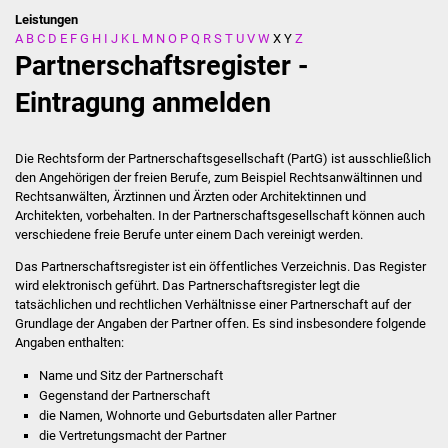
Leistungen
A
B
C
D
E
F
G
H
I
J
K
L
M
N
O
P
Q
R
S
T
U
V
W
X
Y
Z
Stadtverwaltung
Partnerschaftsregister -
Ansprechpartner
Eintragung anmelden
Behördenwegweiser
Die Rechtsform der Partnerschaftsgesellschaft (PartG) ist ausschließlich
den Angehörigen der freien Berufe, zum Beispiel Rechtsanwältinnen und
Stellenangebote
Rechtsanwälten, Ärztinnen und Ärzten oder Architektinnen und
Architekten, vorbehalten. In der Partnerschaftsgesellschaft können auch
Kontakt
verschiedene freie Berufe unter einem Dach vereinigt werden.
Das Partnerschaftsregister ist ein öffentliches Verzeichnis. Das Register
Veröffentlichungen
wird elektronisch geführt. Das Partnerschaftsregister legt die
tatsächlichen und rechtlichen Verhältnisse einer Partnerschaft auf der
Ortsrecht
Grundlage der Angaben der Partner offen. Es sind insbesondere folgende
Angaben enthalten:
FNP / Bebauungspläne
Name und Sitz der Partnerschaft
Gegenstand der Partnerschaft
die Namen, Wohnorte und Geburtsdaten aller Partner
Wahlen
die Vertretungsmacht der Partner