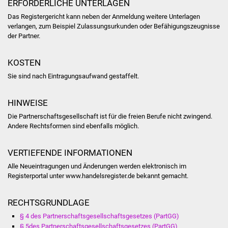
ERFORDERLICHE UNTERLAGEN
Volkshochschule
Das Registergericht kann neben der Anmeldung weitere Unterlagen
verlangen, zum Beispiel Zulassungsurkunden oder Befähigungszeugnisse
Soziale Einrichtungen
der Partner.
Kirchen
KOSTEN
Lokale Agenda
Sie sind nach Eintragungsaufwand gestaffelt.
Jugendhaus
HINWEISE
Die Partnerschaftsgesellschaft ist für die freien Berufe nicht zwingend.
Fachteam Jugend
Andere Rechtsformen sind ebenfalls möglich.
Kinder- und
VERTIEFENDE INFORMATIONEN
Familienzentrum
Alle Neueintragungen und Änderungen werden elektronisch im
Registerportal unter
www.handelsregister.de
bekannt gemacht.
Stadtwerke
RECHTSGRUNDLAGE
Suenergie
§ 4 des Partnerschaftsgesellschaftsgesetzes (PartGG)
§ 5des Partnerschaftsgesellschaftsgesetzes (PartGG)