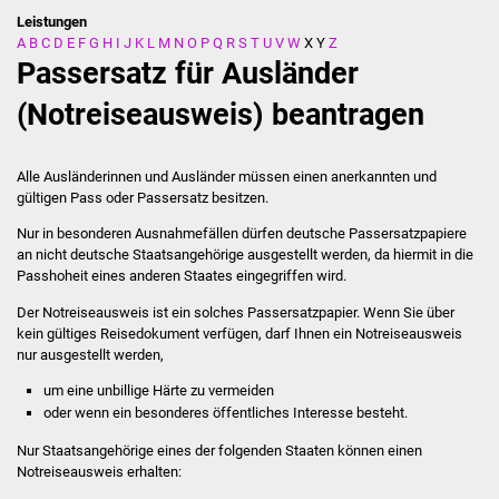
Leistungen
A
B
C
D
E
F
G
H
I
J
K
L
M
N
O
P
Q
R
S
T
U
V
W
X
Y
Z
Stadtverwaltung
Passersatz für Ausländer
Ansprechpartner
(Notreiseausweis) beantragen
Behördenwegweiser
Alle Ausländerinnen und Ausländer müssen einen anerkannten und
gültigen Pass oder Passersatz besitzen.
Stellenangebote
Nur in besonderen Ausnahmefällen dürfen deutsche Passersatzpapiere
an nicht deutsche Staatsangehörige ausgestellt werden, da hiermit in die
Kontakt
Passhoheit eines anderen Staates eingegriffen wird.
Veröffentlichungen
Der Notreiseausweis ist ein solches Passersatzpapier. Wenn Sie über
kein gültiges Reisedokument verfügen, darf Ihnen ein Notreiseausweis
nur ausgestellt werden,
Ortsrecht
um eine unbillige Härte zu vermeiden
FNP / Bebauungspläne
oder wenn ein besonderes öffentliches Interesse besteht.
Nur Staatsangehörige eines der folgenden Staaten können einen
Wahlen
Notreiseausweis erhalten: