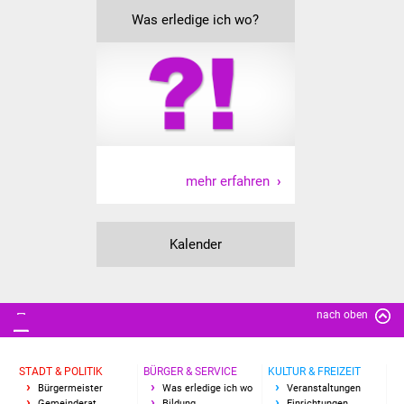
Was erledige ich wo?
Freundeskreis Asyl
Ukraine-Hilfe
Wohnen
Bauen in Süßen
mehr erfahren
Wohnimmobilien +
Baugrundstücke
Kalender
Wirtschaft
Haushalt & Infos
nach oben
Wirtschaftsförderung
STADT & POLITIK
BÜRGER & SERVICE
KULTUR & FREIZEIT
Gewerbeimmobilien
Bürgermeister
Was erledige ich wo
Veranstaltungen
Gemeinderat
Bildung
Einrichtungen