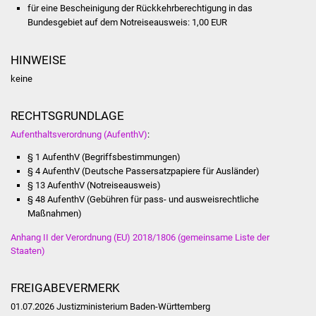
Veranstaltungen
für eine Bescheinigung der Rückkehrberechtigung in das
Bundesgebiet auf dem Notreiseausweis: 1,00 EUR
Stadtfest
HINWEISE
Ostermarkt
keine
Einrichtungen
RECHTSGRUNDLAGE
Aufenthaltsverordnung (AufenthV)
:
Hallenbad
§ 1 AufenthV (Begriffsbestimmungen)
Stadtbücherei
§ 4 AufenthV (Deutsche Passersatzpapiere für Ausländer)
§ 13 AufenthV (Notreiseausweis)
§ 48 AufenthV (Gebühren für pass- und ausweisrechtliche
Stadtarchiv
Maßnahmen)
Zehntscheuer
Anhang II der Verordnung (EU) 2018/1806 (gemeinsame Liste der
Staaten)
Bürgerhaus
FREIGABEVERMERK
Kulturhalle
01.07.2026 Justizministerium Baden-Württemberg