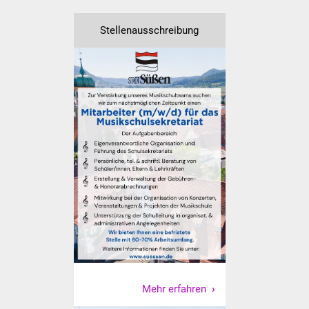
Vereine und Parteien
Stellenausschreibung
Selbsteintrag Vereine
Beirat Süßener Vereine
Sportanlagen
Tourismus
Erlebnisregion
Schwäbischer Albtrauf
Route der
Industriekultur
Lebenslagen
Mehr erfahren