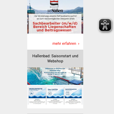
Senioren
Stadtseniorenrat
Sommerwochen für
Ältere
Seniorenwohn- und
mehr erfahren
Pflegeheim
Hallenbad: Saisonstart und
Webshop
Familien
Familientreff
Kinder und Jugendliche
Schülerferienprogramm
Migration und Integration