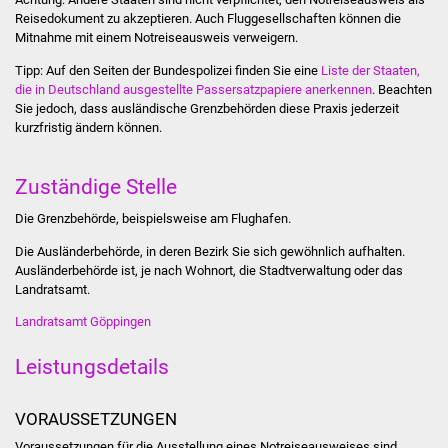
Reisedokument zu akzeptieren. Auch Fluggesellschaften können die
Was erledige ich wo
Mitnahme mit einem Notreiseausweis verweigern.
Tipp: Auf den Seiten der Bundespolizei finden Sie eine
Liste der Staaten,
Dienstleistungen
die in Deutschland ausgestellte Passersatzpapiere anerkennen
. Beachten
Sie jedoch, dass ausländische Grenzbehörden diese Praxis jederzeit
kurzfristig ändern können.
Lebenslagen
Formulare
Zuständige Stelle
Die Grenzbehörde, beispielsweise am Flughafen.
Bürgerinfos
Die Ausländerbehörde, in deren Bezirk Sie sich gewöhnlich aufhalten.
Bildung
Ausländerbehörde ist, je nach Wohnort, die Stadtverwaltung oder das
Landratsamt.
Schulen
Landratsamt Göppingen
Leistungsdetails
Kindergärten
Kolping-Musikschule
VORAUSSETZUNGEN
Voraussetzungen für die Ausstellung eines Notreiseausweises sind