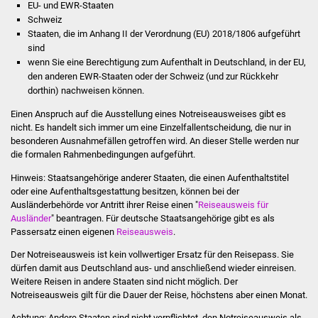
EU- und EWR-Staaten
Stadtinfo
Schweiz
Staaten, die im Anhang II der Verordnung (EU) 2018/1806 aufgeführt
Jubiläumsjahr 2021
sind
wenn Sie eine Berechtigung zum Aufenthalt in Deutschland, in der EU,
den anderen EWR-Staaten oder der Schweiz (und zur Rückkehr
Partnerstädte
dorthin) nachweisen können.
Projekte
Einen Anspruch auf die Ausstellung eines Notreiseausweises gibt es
nicht. Es handelt sich immer um eine Einzelfallentscheidung, die nur in
besonderen Ausnahmefällen getroffen wird. An dieser Stelle werden nur
Schulentwicklung Bizet
die formalen Rahmenbedingungen aufgeführt.
Sanierung Hallenbad
Hinweis: Staatsangehörige anderer Staaten, die einen Aufenthaltstitel
oder eine Aufenthaltsgestattung besitzen, können bei der
Ausländerbehörde vor Antritt ihrer Reise einen "
Reiseausweis für
Sanierung Bizethalle
Ausländer
" beantragen. Für deutsche Staatsangehörige gibt es als
Passersatz einen eigenen
Reiseausweis
.
Ortsentwicklung
Der Notreiseausweis ist kein vollwertiger Ersatz für den Reisepass. Sie
dürfen damit aus Deutschland aus- und anschließend wieder einreisen.
Presse
Weitere Reisen in andere Staaten sind nicht möglich.
Der
Notreiseausweis gilt für die Dauer der Reise, höchstens aber einen Monat.
Bürger & Service
Achtung: Andere Staaten sind nicht verpflichtet, den Notreiseausweis als