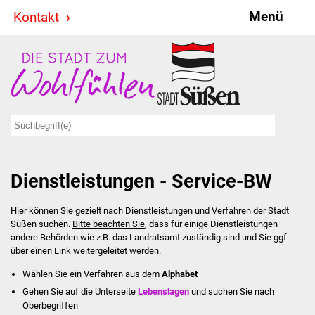
Menü
Kontakt
Stadt & Politik
Bürgermeister
Reden
Gemeinderat
Dienstleistungen - Service-BW
Ausschüsse
Hier können Sie gezielt nach Dienstleistungen und Verfahren der Stadt
Ratsinformationssystem
Süßen suchen.
Bitte beachten Sie
, dass für einige Dienstleistungen
andere Behörden wie z.B. das Landratsamt zuständig sind und Sie ggf.
Jugendbeirat
über einen Link weitergeleitet werden.
Wählen Sie ein Verfahren aus dem
Alphabet
Summerrockfestival
Gehen Sie auf die Unterseite
Lebenslagen
und suchen Sie nach
Oberbegriffen
Hallenbadparty