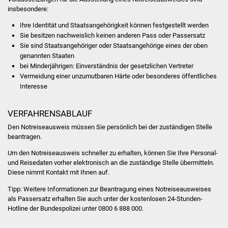
Volkshochschule
insbesondere:
Ihre Identität und Staatsangehörigkeit können festgestellt werden
Soziale Einrichtungen
Sie besitzen nachweislich keinen anderen Pass oder Passersatz
Sie sind Staatsangehöriger oder Staatsangehörige eines der oben
Kirchen
genannten Staaten
bei Minderjährigen: Einverständnis der gesetzlichen Vertreter
Lokale Agenda
Vermeidung einer unzumutbaren Härte oder besonderes öffentliches
Interesse
Jugendhaus
VERFAHRENSABLAUF
Fachteam Jugend
Den Notreiseausweis müssen Sie persönlich bei der zuständigen Stelle
beantragen.
Kinder- und
Um den Notreiseausweis schneller zu erhalten, können Sie Ihre Personal-
Familienzentrum
und Reisedaten vorher elektronisch an die zuständige Stelle übermitteln.
Diese nimmt Kontakt mit Ihnen auf.
Stadtwerke
Tipp:
Weitere Informationen zur Beantragung eines Notreiseausweises
als Passersatz erhalten Sie auch unter der kostenlosen 24-Stunden-
Suenergie
Hotline der Bundespolizei unter 0800 6 888 000.