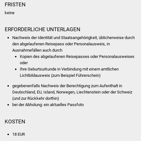
NETZMonitor
FRISTEN
keine
Gesundheit und Notfall
ERFORDERLICHE UNTERLAGEN
Ärzte und Apotheken
Nachweis der Identität und Staatsangehörigkeit, üblicherweise durch
den abgelaufenen Reisepass oder Personalausweis, in
Pflege von Angehörigen
Ausnahmefällen auch durch
Kopien des abgelaufenen Reisepasses oder Personalausweises
Hitzewarnung / UV-
oder
Ihre Geburtsurkunde in Verbindung mit einem amtlichen
Index
Lichtbildausweis (zum Beispiel Führerschein)
ÖPNV
gegebenenfalls Nachweis der Berechtigung zum Aufenthalt in
Deutschland, EU, Island, Norwegen, Liechtenstein oder der Schweiz
(und zur Rückkehr dorthin)
Bürgerbus (MOBS)
bei der Abholung: ein aktuelles Passfoto
Abfall und Entsorgung
KOSTEN
Kultur & Freizeit
18 EUR