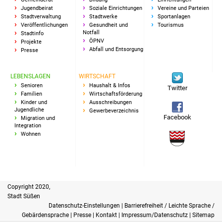
Jugendbeirat
Soziale Einrichtungen
Vereine und Parteien
IKG Auen
Stadtverwaltung
Stadtwerke
Sportanlagen
Veröffentlichungen
Gesundheit und
Tourismus
Notfall
Stadtinfo
Ausschreibungen
ÖPNV
Projekte
Abfall und Entsorgung
Presse
Öffentliche
Ausschreibung
LEBENSLAGEN
WIRTSCHAFT
Senioren
Haushalt & Infos
Twitter
Europaweite
Familien
Wirtschaftsförderung
Kinder und
Ausschreibungen
Ausschreibung
Jugendliche
Gewerbeverzeichnis
Facebook
Migration und
Integration
Beschränkte
Wohnen
Ausschreibung
Freihändige Vergabe
Copyright 2020,
Gewerbeverzeichnis
Stadt Süßen
Datenschutz-Einstellungen
|
Barrierefreiheit / Leichte Sprache /
Gewerbe - Selbsteintrag
Gebärdensprache
|
Presse
|
Kontakt
|
Impressum/Datenschutz
|
Sitemap