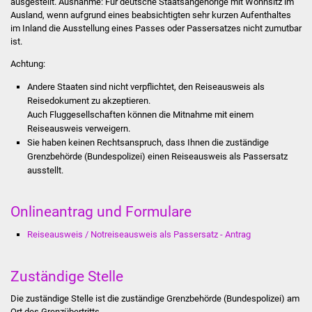
ausgestellt. Ausnahme: Für deutsche Staatsangehörige mit Wohnsitz im
Stadtinfo
Ausland, wenn aufgrund eines beabsichtigten sehr kurzen Aufenthaltes
im Inland die Ausstellung eines Passes oder Passersatzes nicht zumutbar
ist.
Jubiläumsjahr 2021
Achtung:
Partnerstädte
Andere Staaten sind nicht verpflichtet, den Reiseausweis als
Reisedokument zu akzeptieren.
Projekte
Auch Fluggesellschaften können die Mitnahme mit einem
Reiseausweis verweigern.
Schulentwicklung Bizet
Sie haben keinen Rechtsanspruch, dass Ihnen die zuständige
Grenzbehörde (Bundespolizei) einen Reiseausweis als Passersatz
ausstellt.
Sanierung Hallenbad
Sanierung Bizethalle
Onlineantrag und Formulare
Reiseausweis / Notreiseausweis als Passersatz - Antrag
Ortsentwicklung
Presse
Zuständige Stelle
Die zuständige Stelle ist die zuständige Grenzbehörde (Bundespolizei) am
Bürger & Service
Ort des Grenzübertritts.