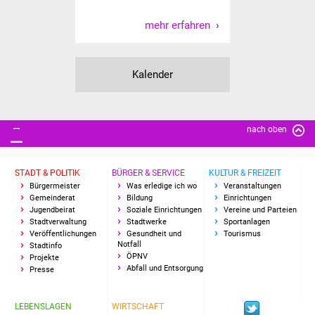
Freundeskreis Asyl
mehr erfahren
Ukraine-Hilfe
Kalender
Wohnen
Bauen in Süßen
nach oben
Wohnimmobilien +
Baugrundstücke
STADT & POLITIK
BÜRGER & SERVICE
KULTUR & FREIZEIT
Bürgermeister
Was erledige ich wo
Veranstaltungen
Gemeinderat
Bildung
Einrichtungen
Wirtschaft
Jugendbeirat
Soziale Einrichtungen
Vereine und Parteien
Stadtverwaltung
Stadtwerke
Sportanlagen
Haushalt & Infos
Veröffentlichungen
Gesundheit und
Tourismus
Notfall
Stadtinfo
ÖPNV
Projekte
Wirtschaftsförderung
Abfall und Entsorgung
Presse
Gewerbeimmobilien
LEBENSLAGEN
WIRTSCHAFT