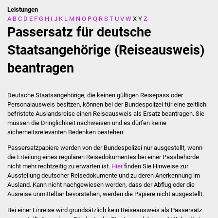
Leistungen
A
B
C
D
E
F
G
H
I
J
K
L
M
N
O
P
Q
R
S
T
U
V
W
X
Y
Z
Stadtverwaltung
Passersatz für deutsche
Ansprechpartner
Staatsangehörige (Reiseausweis)
beantragen
Behördenwegweiser
Stellenangebote
Deutsche Staatsangehörige, die keinen gültigen Reisepass oder
Personalausweis besitzen, können bei der Bundespolizei für eine zeitlich
Kontakt
befristete Auslandsreise einen Reiseausweis als Ersatz beantragen. Sie
müssen die Dringlichkeit nachweisen und es dürfen keine
sicherheitsrelevanten Bedenken bestehen.
Veröffentlichungen
Passersatzpapiere werden von der Bundespolizei nur ausgestellt, wenn
die Erteilung eines regulären Reisedokumentes
bei einer Passbehörde
Ortsrecht
nicht mehr rechtzeitig zu erwarten ist.
Hier
finden Sie Hinweise zur
Ausstellung deutscher Reisedokumente und zu deren Anerkennung im
FNP / Bebauungspläne
Ausland.
Kann nicht nachgewiesen werden, dass der Abflug oder die
Ausreise unmittelbar bevorstehen, werden die Papiere nicht ausgestellt.
Wahlen
Bei einer Einreise wird grundsätzlich kein Reiseausweis als Passersatz