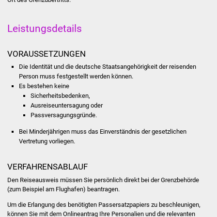
Was erledige ich wo
Leistungsdetails
Dienstleistungen
VORAUSSETZUNGEN
Lebenslagen
Die Identität und die deutsche Staatsangehörigkeit der reisenden
Person muss festgestellt werden können.
Formulare
Es bestehen keine
Sicherheitsbedenken,
Ausreiseuntersagung oder
Bürgerinfos
Passversagungsgründe.
Bildung
Bei Minderjährigen muss das Einverständnis der gesetzlichen
Vertretung vorliegen.
Schulen
VERFAHRENSABLAUF
Kindergärten
Den Reiseausweis müssen Sie persönlich direkt bei der Grenzbehörde
(zum Beispiel am Flughafen) beantragen.
Kolping-Musikschule
Um die Erlangung des benötigten Passersatzpapiers zu beschleunigen,
können Sie mit dem Onlineantrag Ihre Personalien und die relevanten