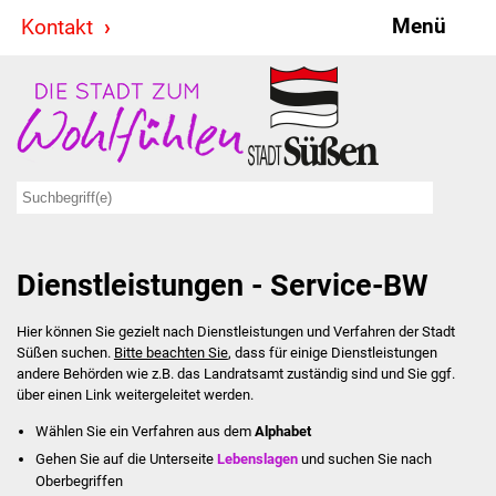
Menü
Kontakt
Stadt & Politik
Bürgermeister
Reden
Gemeinderat
Dienstleistungen - Service-BW
Ausschüsse
Hier können Sie gezielt nach Dienstleistungen und Verfahren der Stadt
Ratsinformationssystem
Süßen suchen.
Bitte beachten Sie
, dass für einige Dienstleistungen
andere Behörden wie z.B. das Landratsamt zuständig sind und Sie ggf.
Jugendbeirat
über einen Link weitergeleitet werden.
Wählen Sie ein Verfahren aus dem
Alphabet
Summerrockfestival
Gehen Sie auf die Unterseite
Lebenslagen
und suchen Sie nach
Oberbegriffen
Hallenbadparty