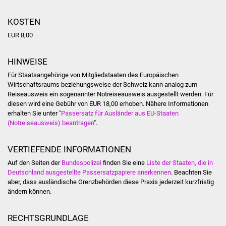
NETZMonitor
KOSTEN
Gesundheit und Notfall
EUR 8,00
Ärzte und Apotheken
HINWEISE
Pflege von Angehörigen
Für Staatsangehörige von Mitgliedstaaten des Europäischen
Wirtschaftsraums beziehungsweise der Schweiz kann analog zum
Reiseausweis ein sogenannter Notreiseausweis ausgestellt werden. Für
Hitzewarnung / UV-
diesen wird eine Gebühr von EUR 18,00 erhoben. Nähere Informationen
Index
erhalten Sie unter "
Passersatz für Ausländer aus EU-Staaten
(Notreiseausweis) beantragen
".
ÖPNV
VERTIEFENDE INFORMATIONEN
Bürgerbus (MOBS)
Auf den Seiten der
Bundespolizei
finden Sie eine
Liste der Staaten, die in
Deutschland ausgestellte Passersatzpapiere anerkennen
. Beachten Sie
Abfall und Entsorgung
aber, dass ausländische Grenzbehörden diese Praxis jederzeit kurzfristig
ändern können.
Kultur & Freizeit
RECHTSGRUNDLAGE