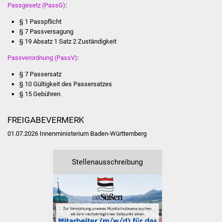
Veranstaltungen
Passgesetz (PassG)
:
§ 1 Passpflicht
Stadtfest
§ 7 Passversagung
§ 19 Absatz 1 Satz 2 Zuständigkeit
Ostermarkt
Passverordnung (PassV)
:
Einrichtungen
§ 7 Passersatz
§ 10 Gültigkeit des Passersatzes
§ 15 Gebühren
Hallenbad
Stadtbücherei
FREIGABEVERMERK
01.07.2026 Innenministerium Baden-Württemberg
Stadtarchiv
Stellenausschreibung
Zehntscheuer
Bürgerhaus
Kulturhalle