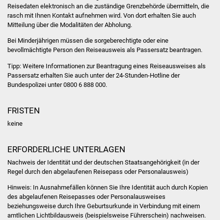
Volkshochschule
Reisedaten elektronisch an die zuständige Grenzbehörde übermitteln, die
rasch mit Ihnen Kontakt aufnehmen wird. Von dort erhalten Sie auch
Mitteilung über die Modalitäten der Abholung.
Soziale Einrichtungen
Bei Minderjährigen müssen die sorgeberechtigte oder eine
bevollmächtigte Person den Reiseausweis als Passersatz beantragen.
Kirchen
Tipp: Weitere Informationen zur Beantragung eines Reiseausweises als
Lokale Agenda
Passersatz erhalten Sie auch unter der 24-Stunden-Hotline der
Bundespolizei unter 0800 6 888 000.
Jugendhaus
FRISTEN
Fachteam Jugend
keine
Kinder- und
ERFORDERLICHE UNTERLAGEN
Familienzentrum
Nachweis der Identität und der deutschen Staatsangehörigkeit (in der
Regel durch den abgelaufenen Reisepass oder Personalausweis)
Stadtwerke
Hinweis: In Ausnahmefällen können Sie Ihre Identität auch durch Kopien
des abgelaufenen Reisepasses oder Personalausweises
Suenergie
beziehungsweise durch Ihre Geburtsurkunde in Verbindung mit einem
amtlichen Lichtbildausweis (beispielsweise Führerschein) nachweisen.