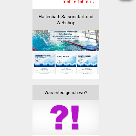
Senioren
mehr erfahren
Stadtseniorenrat
Hallenbad: Saisonstart und
Webshop
Sommerwochen für
Ältere
Seniorenwohn- und
Pflegeheim
Familien
Familientreff
Was erledige ich wo?
Kinder und Jugendliche
Schülerferienprogramm
Migration und Integration