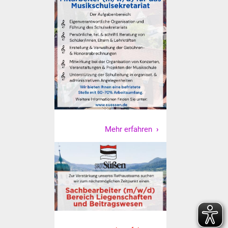
Vereine und Parteien
Selbsteintrag Vereine
Beirat Süßener Vereine
Sportanlagen
Tourismus
Mehr erfahren
Erlebnisregion
Schwäbischer Albtrauf
Route der
Industriekultur
Lebenslagen