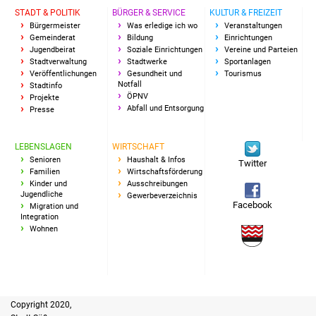
STADT & POLITIK
BÜRGER & SERVICE
KULTUR & FREIZEIT
Freundeskreis Asyl
Bürgermeister
Was erledige ich wo
Veranstaltungen
Gemeinderat
Bildung
Einrichtungen
Jugendbeirat
Soziale Einrichtungen
Vereine und Parteien
Ukraine-Hilfe
Stadtverwaltung
Stadtwerke
Sportanlagen
Veröffentlichungen
Gesundheit und
Tourismus
Wohnen
Notfall
Stadtinfo
ÖPNV
Projekte
Abfall und Entsorgung
Presse
Bauen in Süßen
LEBENSLAGEN
WIRTSCHAFT
Wohnimmobilien +
Senioren
Haushalt & Infos
Twitter
Baugrundstücke
Familien
Wirtschaftsförderung
Kinder und
Ausschreibungen
Jugendliche
Gewerbeverzeichnis
Wirtschaft
Facebook
Migration und
Integration
Wohnen
Haushalt & Infos
Wirtschaftsförderung
Gewerbeimmobilien
Copyright 2020,