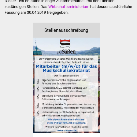
Dieser Text entstand in enger Zusammenarbeit mit den fachlich
Veranstaltungen
zuständigen Stellen. Das
Wirtschaftsministerium
hat dessen ausführliche
Fassung am 30.04.2019 freigegeben.
Stadtfest
Stellenausschreibung
Ostermarkt
Einrichtungen
Hallenbad
Stadtbücherei
Stadtarchiv
Zehntscheuer
Bürgerhaus
Kulturhalle