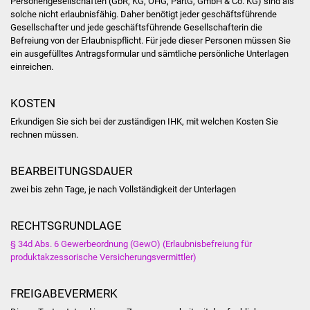
Personengesellschaften (GbR, KG, OHG, PartG, GmbH & Co. KG) sind als
NETZMonitor
solche nicht erlaubnisfähig. Daher benötigt jeder geschäftsführende
Gesellschafter und jede geschäftsführende Gesellschafterin die
Gesundheit und Notfall
Befreiung von der Erlaubnispflicht. Für jede dieser Personen müssen Sie
ein ausgefülltes Antragsformular und sämtliche persönliche Unterlagen
einreichen.
Ärzte und Apotheken
KOSTEN
Pflege von Angehörigen
Erkundigen Sie sich bei der zuständigen IHK, mit welchen Kosten Sie
Hitzewarnung / UV-
rechnen müssen.
Index
BEARBEITUNGSDAUER
ÖPNV
zwei bis zehn Tage, je nach Vollständigkeit der Unterlagen
Bürgerbus (MOBS)
RECHTSGRUNDLAGE
§ 34d Abs. 6 Gewerbeordnung (GewO) (Erlaubnisbefreiung für
Abfall und Entsorgung
produktakzessorische Versicherungsvermittler)
Kultur & Freizeit
FREIGABEVERMERK