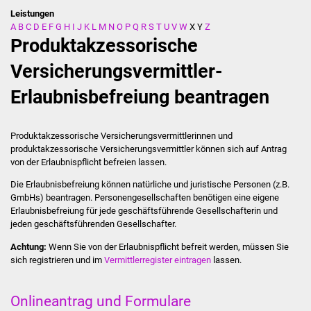
Leistungen
A
B
C
D
E
F
G
H
I
J
K
L
M
N
O
P
Q
R
S
T
U
V
W
X
Y
Z
Stadtverwaltung
Produktakzessorische
Ansprechpartner
Versicherungsvermittler-
Erlaubnisbefreiung beantragen
Behördenwegweiser
Stellenangebote
Produktakzessorische Versicherungsvermittlerinnen und
produktakzessorische Versicherungsvermittler können sich auf Antrag
Kontakt
von der Erlaubnispflicht befreien lassen.
Die Erlaubnisbefreiung können natürliche und juristische Personen (z.B.
Veröffentlichungen
GmbHs) beantragen. Personengesellschaften benötigen eine eigene
Erlaubnisbefreiung für jede geschäftsführende Gesellschafterin und
jeden geschäftsführenden Gesellschafter.
Ortsrecht
Achtung:
Wenn Sie von der Erlaubnispflicht befreit werden, müssen Sie
FNP / Bebauungspläne
sich registrieren und im
Vermittlerregister eintragen
lassen.
Wahlen
Onlineantrag und Formulare