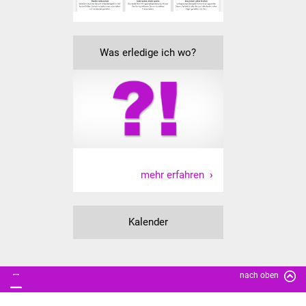
Senioren
Stadtseniorenrat
Was erledige ich wo?
Sommerwochen für
Ältere
Seniorenwohn- und
Pflegeheim
Familien
mehr erfahren
Familientreff
Kalender
Kinder und Jugendliche
Schülerferienprogramm
nach oben
Migration und Integration