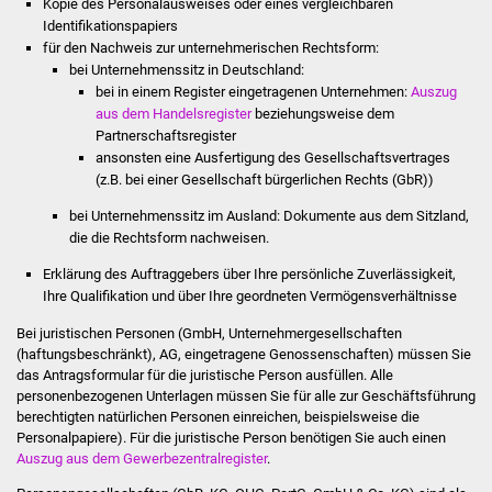
Kopie des Personalausweises oder eines vergleichbaren
Volkshochschule
Identifikationspapiers
für den Nachweis zur unternehmerischen Rechtsform:
Soziale Einrichtungen
bei Unternehmenssitz in Deutschland:
bei in einem Register eingetragenen Unternehmen:
Auszug
Kirchen
aus dem Handelsregister
beziehungsweise dem
Partnerschaftsregister
ansonsten eine Ausfertigung des Gesellschaftsvertrages
Lokale Agenda
(z.B. bei einer Gesellschaft bürgerlichen Rechts (GbR))
Jugendhaus
bei Unternehmenssitz im Ausland: Dokumente aus dem Sitzland,
die die Rechtsform nachweisen.
Fachteam Jugend
Erklärung des Auftraggebers über Ihre persönliche Zuverlässigkeit,
Ihre Qualifikation und über Ihre geordneten Vermögensverhältnisse
Kinder- und
Bei juristischen Personen (GmbH, Unternehmergesellschaften
Familienzentrum
(haftungsbeschränkt), AG, eingetragene Genossenschaften) müssen Sie
das Antragsformular für die juristische Person ausfüllen. Alle
personenbezogenen Unterlagen müssen Sie für alle zur Geschäftsführung
Stadtwerke
berechtigten natürlichen Personen einreichen, beispielsweise die
Personalpapiere). Für die juristische Person benötigen Sie auch einen
Suenergie
Auszug aus dem Gewerbezentralregister
.