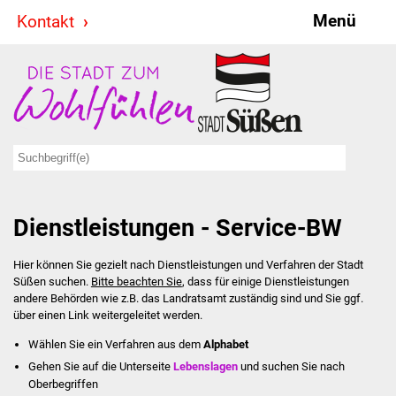
Menü
Kontakt
Stadt & Politik
Bürgermeister
Reden
Gemeinderat
Dienstleistungen - Service-BW
Ausschüsse
Hier können Sie gezielt nach Dienstleistungen und Verfahren der Stadt
Ratsinformationssystem
Süßen suchen.
Bitte beachten Sie
, dass für einige Dienstleistungen
andere Behörden wie z.B. das Landratsamt zuständig sind und Sie ggf.
Jugendbeirat
über einen Link weitergeleitet werden.
Wählen Sie ein Verfahren aus dem
Alphabet
Summerrockfestival
Gehen Sie auf die Unterseite
Lebenslagen
und suchen Sie nach
Oberbegriffen
Hallenbadparty