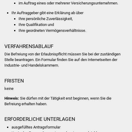
im Auftrag eines oder mehrerer Versicherungsunternehmen.
Was erledige ich wo
Ihr Auftraggeber gibt eine Erklärung ab über
Ihre persönliche Zuverlässigkeit,
Dienstleistungen
Ihre Qualifikation und
Ihre geordneten Vermögensverhältnisse.
Lebenslagen
VERFAHRENSABLAUF
Formulare
Die Befreiung von der Erlaubnispflicht müssen Sie bei der zuständigen
Stelle beantragen. Ein Formular finden Sie auf den Internetseiten der
Industrie- und Handelskammern.
Bürgerinfos
Bildung
FRISTEN
keine
Schulen
Hinweis:
Sie dürfen mit der Tätigkeit erst beginnen, wenn Sie die
Befreiung erhalten haben.
Kindergärten
ERFORDERLICHE UNTERLAGEN
Kolping-Musikschule
ausgefülltes Antragsformular