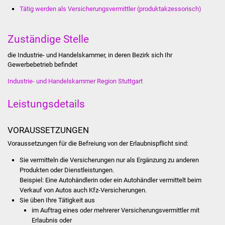
Stadtinfo
Tätig werden als Versicherungsvermittler (produktakzessorisch)
Jubiläumsjahr 2021
Zuständige Stelle
Partnerstädte
die Industrie- und Handelskammer, in deren Bezirk sich Ihr
Gewerbebetrieb befindet
Projekte
Industrie- und Handelskammer Region Stuttgart
Leistungsdetails
Schulentwicklung Bizet
Sanierung Hallenbad
VORAUSSETZUNGEN
Voraussetzungen für die Befreiung von der Erlaubnispflicht sind:
Sanierung Bizethalle
Sie vermitteln die Versicherungen nur als Ergänzung zu anderen
Produkten oder Dienstleistungen.
Ortsentwicklung
Beispiel: Eine Autohändlerin oder ein Autohändler vermittelt beim
Verkauf von Autos auch Kfz-Versicherungen.
Presse
Sie üben Ihre Tätigkeit aus
im Auftrag eines oder mehrerer Versicherungsvermittler mit
Bürger & Service
Erlaubnis oder