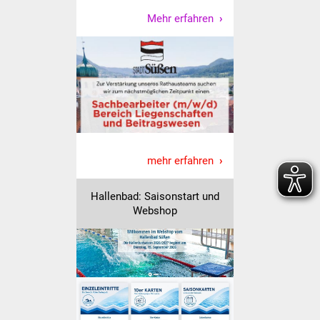
Mehr erfahren
Vereine und Parteien
Selbsteintrag Vereine
Beirat Süßener Vereine
Sportanlagen
Tourismus
mehr erfahren
Erlebnisregion
Hallenbad: Saisonstart und
Schwäbischer Albtrauf
Webshop
Route der
Industriekultur
Lebenslagen