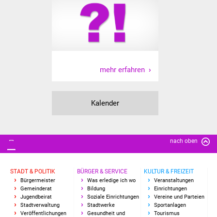
IKG Auen
Ausschreibungen
Öffentliche
mehr erfahren
Ausschreibung
Europaweite
Kalender
Ausschreibung
Beschränkte
Ausschreibung
nach oben
Freihändige Vergabe
STADT & POLITIK
BÜRGER & SERVICE
KULTUR & FREIZEIT
Bürgermeister
Was erledige ich wo
Veranstaltungen
Gewerbeverzeichnis
Gemeinderat
Bildung
Einrichtungen
Jugendbeirat
Soziale Einrichtungen
Vereine und Parteien
Stadtverwaltung
Stadtwerke
Sportanlagen
Gewerbe - Selbsteintrag
Veröffentlichungen
Gesundheit und
Tourismus