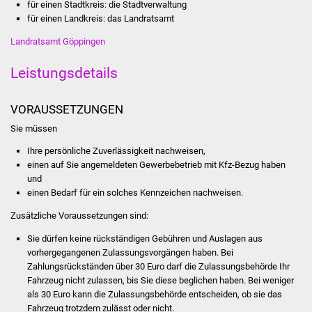
für einen Stadtkreis: die Stadtverwaltung
für einen Landkreis: das Landratsamt
Was erledige ich wo
Landratsamt Göppingen
Dienstleistungen
Leistungsdetails
Lebenslagen
VORAUSSETZUNGEN
Formulare
Sie müssen
Ihre persönliche Zuverlässigkeit nachweisen,
Bürgerinfos
einen auf Sie angemeldeten Gewerbebetrieb mit Kfz-Bezug haben
und
Bildung
einen Bedarf für ein solches Kennzeichen nachweisen.
Zusätzliche Voraussetzungen sind:
Schulen
Sie dürfen keine rückständigen Gebühren und Auslagen aus
vorhergegangenen Zulassungsvorgängen haben.
Bei
Kindergärten
Zahlungsrückständen über 30 Euro darf die Zulassungsb
e
hörde Ihr
Fahrzeug nicht zulassen, bis Sie diese beglichen haben. Bei weniger
Kolping-Musikschule
als 30 Euro kann die Zulassungsbehö
r
de entscheiden, ob sie das
Fahrzeug trotzdem zulässt oder nicht.