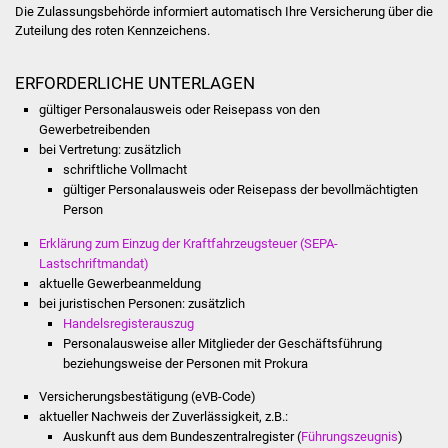
NETZMonitor
Die Zulassungsbehörde informiert automatisch Ihre Versicherung über die
Zuteilung des roten Kennzeichens.
Gesundheit und Notfall
ERFORDERLICHE UNTERLAGEN
Ärzte und Apotheken
gültiger Personalausweis oder Reisepass von den
Gewerbetreibenden
Pflege von Angehörigen
bei Vertretung: zusätzlich
schriftliche Vollmacht
gültiger Personalausweis oder Reisepass der bevollmächtigten
Hitzewarnung / UV-
Person
Index
Erklärung zum Einzug der Kraftfahrzeugsteuer (SEPA-
Lastschriftmandat)
ÖPNV
aktuelle Gewerbeanmeldung
bei juristischen Personen: zusätzlich
Bürgerbus (MOBS)
Handelsregisterauszug
Personalausweise aller Mitglieder der Geschäftsführung
Abfall und Entsorgung
beziehungsweise der Personen mit Prokura
Versicherungsbestätigung (eVB-Code)
Kultur & Freizeit
aktueller Nachweis der Zuverlässigkeit, z.B.:
Auskunft aus dem Bundeszentralregister (
Führungszeugnis
)