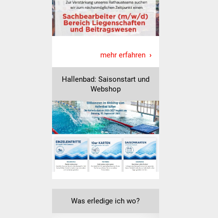
Freundeskreis Asyl
Ukraine-Hilfe
mehr erfahren
Wohnen
Hallenbad: Saisonstart und
Bauen in Süßen
Webshop
Wohnimmobilien +
Baugrundstücke
Wirtschaft
Haushalt & Infos
Wirtschaftsförderung
Was erledige ich wo?
Gewerbeimmobilien