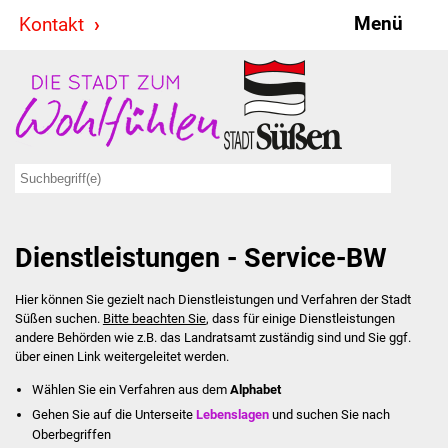
Menü
Kontakt
Stadt & Politik
Bürgermeister
Reden
Gemeinderat
Dienstleistungen - Service-BW
Ausschüsse
Hier können Sie gezielt nach Dienstleistungen und Verfahren der Stadt
Ratsinformationssystem
Süßen suchen.
Bitte beachten Sie
, dass für einige Dienstleistungen
andere Behörden wie z.B. das Landratsamt zuständig sind und Sie ggf.
Jugendbeirat
über einen Link weitergeleitet werden.
Wählen Sie ein Verfahren aus dem
Alphabet
Summerrockfestival
Gehen Sie auf die Unterseite
Lebenslagen
und suchen Sie nach
Oberbegriffen
Hallenbadparty