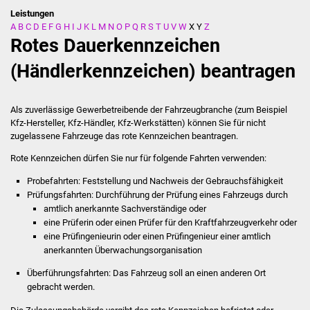
Leistungen
A
B
C
D
E
F
G
H
I
J
K
L
M
N
O
P
Q
R
S
T
U
V
W
X
Y
Z
Stadtverwaltung
Rotes Dauerkennzeichen
Ansprechpartner
(Händlerkennzeichen) beantragen
Behördenwegweiser
Als zuverlässige Gewerbetreibende der Fahrzeugbranche
(zum Beispiel
Kfz-Hersteller, Kfz-Händler, Kfz-Werkstätten)
können Sie für nicht
Stellenangebote
zugelassene Fahrzeuge das rote Kennzeichen beantragen.
Rote Kennzeichen dürfen Sie nur für folgende Fahrten verwenden:
Kontakt
Probefahrten
: Feststellung und Nachweis der Gebrauch
s
fähigkeit
Veröffentlichungen
Prüfungsfahrten
: Durchführung der Prüfung eines Fah
r
zeugs durch
amtlich anerkannte Sachverständige oder
eine Prüferin oder einen Prüfer für den Kraftfah
r
zeugverkehr oder
Ortsrecht
eine Prüfingenieurin oder einen Prüfingenieur e
i
ner amtlich
anerkannten Überwachungsorganis
a
tion
FNP / Bebauungspläne
Überführungsfahrten
: Das Fahrzeug soll an einen anderen Ort
gebracht werden.
Wahlen