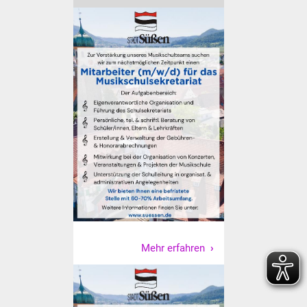
Senioren
Stadtseniorenrat
Sommerwochen für
Ältere
Seniorenwohn- und
Pflegeheim
Familien
Familientreff
Kinder und Jugendliche
Mehr erfahren
Schülerferienprogramm
Migration und Integration