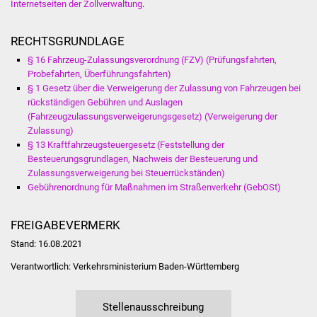
Internetseiten der Zollverwaltung
.
Vereine und Parteien
RECHTSGRUNDLAGE
Selbsteintrag Vereine
§ 16 Fahrzeug-Zulassungsverordnung (FZV) (Prüfungsfahrten,
Probefahrten, Überführungsfahrten)
Beirat Süßener Vereine
§ 1 Gesetz über die Verweigerung der Zulassung von Fahrzeugen bei
rückständigen Gebühren und Auslagen
(Fahrzeugzulassungsverweigerungsgesetz) (Verweigerung der
Sportanlagen
Zulassung)
§ 13 Kraftfahrzeugsteuergesetz (Feststellung der
Tourismus
Besteuerungsgrundlagen, Nachweis der Besteuerung und
Zulassungsverweigerung bei Steuerrückständen)
Erlebnisregion
Gebührenordnung für Maßnahmen im Straßenverkehr (GebOSt)
Schwäbischer Albtrauf
FREIGABEVERMERK
Route der
Stand: 16.08.2021
Industriekultur
Verantwortlich: Verkehrsministerium Baden-Württemberg
Lebenslagen
Stellenausschreibung