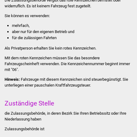
Die Zulassungsbehörde vergibt das rote Kennzeichen befristet oder
Stadtinfo
widerruflich. Es ist keinem Fahrzeug fest zugeteilt.
Sie können es verwenden:
Jubiläumsjahr 2021
mehrfach,
aber nur für den eigenen Betrieb und
Partnerstädte
für die zulässigen Fahrten
Projekte
Als Privatperson erhalten Sie kein rotes Kennzeichen.
Mit dem roten Kennzeichen müssen Sie das besondere
Schulentwicklung Bizet
Fahrzeu
g
scheinheft verwenden.
Die Kennzeichennummer beginnt immer
mit "06".
Sanierung Hallenbad
Hinweis:
Fahrzeuge mit diesem Kennzeichen sind steuerbegün
s
tigt. Sie
unterliegen einer pauschalen Kraftfahrzeugsteuer.
Sanierung Bizethalle
Zuständige Stelle
Ortsentwicklung
die Zulassungsbehörde, in deren Bezirk Sie Ihren Betriebssitz oder Ihre
Niederlassung haben
Presse
Zulassungsbehörde ist
Bürger & Service