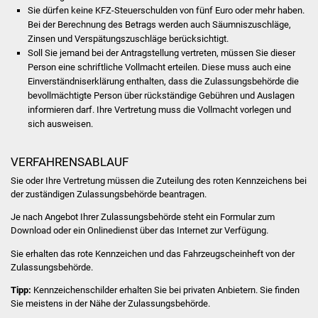
Volkshochschule
Sie dürfen keine KFZ-Steuerschulden von fünf Euro oder mehr haben.
Bei der Berechnung des Betrags werden auch Säumniszuschläge,
Zinsen und Verspätungszuschläge berücksichtigt.
Soziale Einrichtungen
Soll Sie jemand bei der Antragstellung vertreten, müssen Sie dieser
Person eine schriftliche Vollmacht erteilen. Di
e
se muss auch eine
Kirchen
Ei
n
verständniserklärung enthalten, dass die Zulassungsbehörde die
bevollmächtigte Person über rückständige Gebühren und Auslagen
Lokale Agenda
informieren darf. I
h
re Vertretung muss die Vollmacht vorlegen und
sich au
s
weisen.
Jugendhaus
VERFAHRENSABLAUF
Fachteam Jugend
Sie oder Ihre Vertretung müssen die Zuteilung des roten Kennzeichens bei
der zuständigen Zulassungsbehörde beantragen.
Kinder- und
Je nach Angebot Ihrer Zulassungsbehörde steht ein Formular zum
Familienzentrum
Download oder ein Onlinedienst über das Internet zur Verfügung.
Sie erhalten das rote Kennzeichen und das Fahrzeugscheinheft von der
Stadtwerke
Zulassungsbehörde.
Suenergie
Tipp:
Kennzeichenschilder erhalten Sie bei privaten Anbietern. Sie finden
Sie meistens in der Nähe der Zulassungsbehörde.