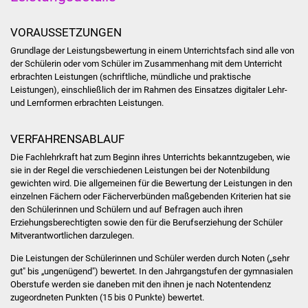
Stadtinfo
VORAUSSETZUNGEN
Jubiläumsjahr 2021
Grundlage der Leistungsbewertung in einem Unterrichtsfach sind alle von
der Schülerin oder vom Schüler im Zusammenhang mit dem Unterricht
Partnerstädte
erbrachten Leistungen (schriftliche, mündliche und praktische
Leistungen), einschließlich der im Rahmen des Einsatzes digitaler Lehr-
und Lernformen erbrachten Leistungen.
Projekte
VERFAHRENSABLAUF
Schulentwicklung Bizet
Die Fachlehrkraft hat zum Beginn ihres Unterrichts bekanntzugeben, wie
sie in der Regel die verschiedenen Leistungen bei der Notenbildung
Sanierung Hallenbad
gewichten wird. Die allgemeinen für die Bewertung der Leistungen in den
einzelnen Fächern oder Fächerverbünden maßgebenden Kriterien hat sie
Sanierung Bizethalle
den Schülerinnen und Schülern und auf Befragen auch ihren
Erziehungsberechtigten sowie den für die Berufserziehung der Schüler
Mitverantwortlichen darzulegen.
Ortsentwicklung
Die Leistungen der Schülerinnen und Schüler werden durch Noten („sehr
Presse
gut" bis „ungenügend") bewertet. In den Jahrgangstufen der gymnasialen
Oberstufe werden sie daneben mit den ihnen je nach Notentendenz
zugeordneten Punkten (15 bis 0 Punkte) bewertet.
Bürger & Service