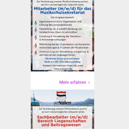
NETZMonitor
Gesundheit und Notfall
Ärzte und Apotheken
Pflege von Angehörigen
Hitzewarnung / UV-
Index
ÖPNV
Mehr erfahren
Bürgerbus (MOBS)
Abfall und Entsorgung
Kultur & Freizeit