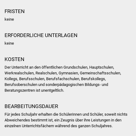
FRISTEN
Was erledige ich wo
keine
Dienstleistungen
ERFORDERLICHE UNTERLAGEN
Lebenslagen
keine
Formulare
KOSTEN
Der Unterricht an den öffentlichen Grundschulen, Hauptschulen,
Bürgerinfos
Werkrealschulen, Realschulen, Gymnasien, Gemeinschaftsschulen,
Kollegs, Berufsschulen, Berufsfachschulen, Berufskollegs,
Bildung
Berufsoberschulen und sonderpädagogischen Bildungs- und
Beratungszentren ist unentgeltlich.
Schulen
BEARBEITUNGSDAUER
Kindergärten
Für jedes Schuljahr erhalten die Schülerinnen und Schüler, soweit nichts
Abweichendes bestimmt ist, ein Zeugnis über ihre Leistungen in den
Kolping-Musikschule
einzelnen Unterrichtsfächern während des ganzen Schuljahres.