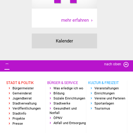
Vereine und Parteien
mehr erfahren
Selbsteintrag Vereine
Beirat Süßener Vereine
Kalender
Sportanlagen
Tourismus
nach oben
Erlebnisregion
STADT & POLITIK
BÜRGER & SERVICE
KULTUR & FREIZEIT
Schwäbischer Albtrauf
Bürgermeister
Was erledige ich wo
Veranstaltungen
Gemeinderat
Bildung
Einrichtungen
Route der
Jugendbeirat
Soziale Einrichtungen
Vereine und Parteien
Stadtverwaltung
Stadtwerke
Sportanlagen
Industriekultur
Veröffentlichungen
Gesundheit und
Tourismus
Notfall
Stadtinfo
ÖPNV
Projekte
Lebenslagen
Abfall und Entsorgung
Presse