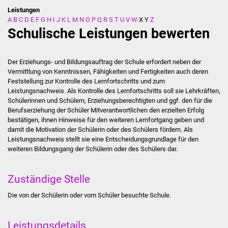
Leistungen
A
B
C
D
E
F
G
H
I
J
K
L
M
N
O
P
Q
R
S
T
U
V
W
X
Y
Z
Stadtverwaltung
Schulische Leistungen bewerten
Ansprechpartner
Der Erziehungs- und Bildungsauftrag der Schule erfordert neben der
Behördenwegweiser
Vermittlung von Kenntnissen, Fähigkeiten und Fertigkeiten auch deren
Feststellung zur Kontrolle des Lernfortschritts und zum
Leistungsnachweis. Als Kontrolle des Lernfortschritts soll sie Lehrkräften,
Stellenangebote
Schülerinnen und Schülern, Erziehungsberechtigten und ggf. den für die
Berufserziehung der Schüler Mitverantwortlichen den erzielten Erfolg
Kontakt
bestätigen, ihnen Hinweise für den weiteren Lernfortgang geben und
damit die Motivation der Schülerin oder des Schülers fördern. Als
Leistungsnachweis stellt sie eine Entscheidungsgrundlage für den
Veröffentlichungen
weiteren Bildungsgang der Schülerin oder des Schülers dar.
Ortsrecht
Zuständige Stelle
FNP / Bebauungspläne
Die von der Schülerin oder vom Schüler besuchte Schule.
Wahlen
Leistungsdetails