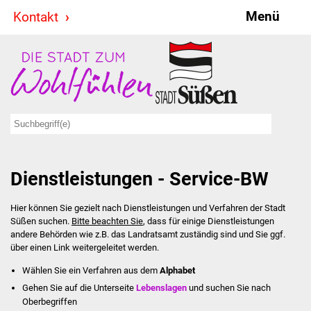
Menü
Kontakt
Stadt & Politik
Bürgermeister
Reden
Gemeinderat
Dienstleistungen - Service-BW
Ausschüsse
Hier können Sie gezielt nach Dienstleistungen und Verfahren der Stadt
Ratsinformationssystem
Süßen suchen.
Bitte beachten Sie
, dass für einige Dienstleistungen
andere Behörden wie z.B. das Landratsamt zuständig sind und Sie ggf.
Jugendbeirat
über einen Link weitergeleitet werden.
Wählen Sie ein Verfahren aus dem
Alphabet
Summerrockfestival
Gehen Sie auf die Unterseite
Lebenslagen
und suchen Sie nach
Oberbegriffen
Hallenbadparty