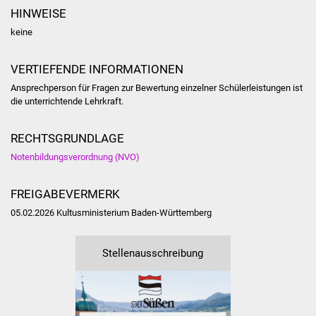
Volkshochschule
HINWEISE
keine
Soziale Einrichtungen
VERTIEFENDE INFORMATIONEN
Kirchen
Ansprechperson für Fragen zur Bewertung einzelner Schülerleistungen ist
die unterrichtende Lehrkraft.
Lokale Agenda
RECHTSGRUNDLAGE
Jugendhaus
Notenbildungsverordnung (NVO)
Fachteam Jugend
FREIGABEVERMERK
Kinder- und
05.02.2026 Kultusministerium Baden-Württemberg
Familienzentrum
Stellenausschreibung
Stadtwerke
Suenergie